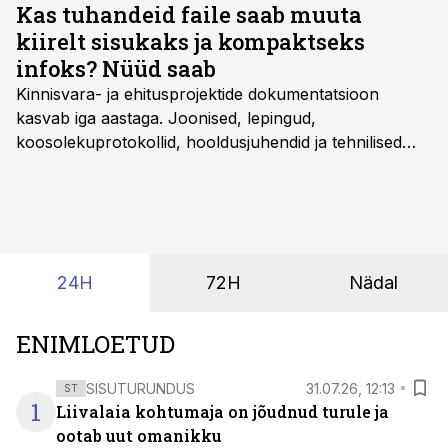
Kas tuhandeid faile saab muuta
kiirelt sisukaks ja kompaktseks
infoks? Nüüd saab
Kinnisvara- ja ehitusprojektide dokumentatsioon
kasvab iga aastaga. Joonised, lepingud,
koosolekuprotokollid, hooldusjuhendid ja tehnilised
kirjeldused kogunevad erinevatesse süsteemidesse
ning lõpuks on tükk tegu, et üldse aru saada, kus
midagi asub. Ent see kõik saab tehisintellekti abiga olla
kordades lihtsam.
24H
72H
Nädal
ENIMLOETUD
SISUTURUNDUS
31.07.26, 12:13
ST
1
Liivalaia kohtumaja on jõudnud turule ja
ootab uut omanikku