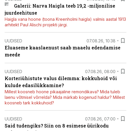
Galerii: Narva Haigla teeb 19,2 -miljonilise
juurdeehituse
Haigla vana hoone (toona Kreenholmi haigla) valmis aastal 1913
arhitekt Paul Alischi projekti järgi.
UUDISED
07.08.26, 10:38
Eluaseme kaaslaenust saab maaelu edendamise
meede
UUDISED
07.08.26, 08:00
Korteriühistute valus dilemma: kokkuhoid või
kulude edasilükkamine?
Millest koosneb hoone pikaajaline remondikava? Mida tuleb
laenu võtmisel võrrelda? Mida märkab kogenud haldur? Millest
koosneb tark kokkuhoid?
UUDISED
07.08.26, 07:00
Said tudengiks? Siin on 8 esimese üürikodu