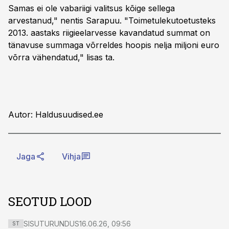
Samas ei ole vabariigi valitsus kõige sellega
arvestanud," nentis Sarapuu. "Toimetulekutoetusteks
2013. aastaks riigieelarvesse kavandatud summat on
tänavuse summaga võrreldes hoopis nelja miljoni euro
võrra vähendatud," lisas ta.
Autor: Haldusuudised.ee
Jaga
Vihja
SEOTUD LOOD
SISUTURUNDUS
16.06.26, 09:56
ST