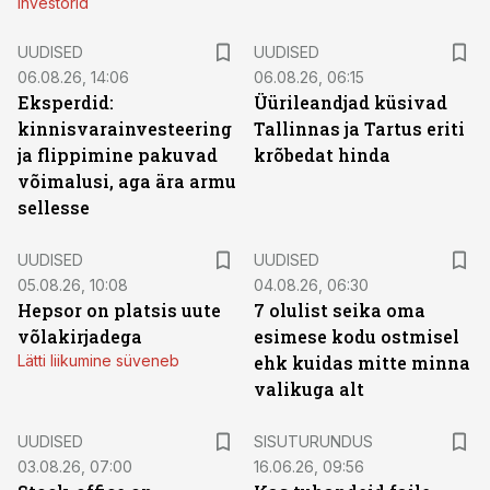
investorid
UUDISED
UUDISED
06.08.26, 14:06
06.08.26, 06:15
Eksperdid:
Üürileandjad küsivad
kinnisvarainvesteering
Tallinnas ja Tartus eriti
ja flippimine pakuvad
krõbedat hinda
võimalusi, aga ära armu
sellesse
UUDISED
UUDISED
05.08.26, 10:08
04.08.26, 06:30
Hepsor on platsis uute
7 olulist seika oma
võlakirjadega
esimese kodu ostmisel
Lätti liikumine süveneb
ehk kuidas mitte minna
valikuga alt
ST
UUDISED
SISUTURUNDUS
03.08.26, 07:00
16.06.26, 09:56