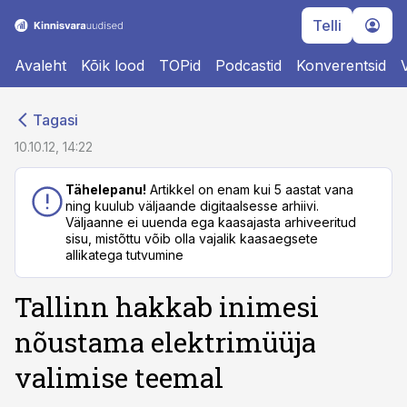
Telli
Avaleht
Kõik lood
TOPid
Podcastid
Konverentsid
cebook
cebook
Tagasi
Twitter)
Twitter)
10.10.12, 14:22
kedIn
kedIn
Tähelepanu!
Artikkel on enam kui 5 aastat vana
ning kuulub väljaande digitaalsesse arhiivi.
ail
ail
Väljaanne ei uuenda ega kaasajasta arhiveeritud
sisu, mistõttu võib olla vajalik kaasaegsete
k
k
allikatega tutvumine
Tallinn hakkab inimesi
nõustama elektrimüüja
valimise teemal