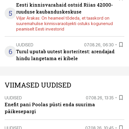
Eesti kinnisvarahaid ostsid Riias 42000-
5
ruuduse kaubanduskeskuse
Viljar Arakas: On heameel tõdeda, et taaskord on
suuremahulise kinnisvaraobjekti ostuks kogunenud
peamiselt Eesti investorid
UUDISED
07.08.26, 06:30
6
Turul uputab uutest korteritest: arendajad
hindu langetama ei kibele
VIIMASED UUDISED
UUDISED
07.08.26, 13:35
Enefit pani Poolas püsti enda suurima
päikesepargi
UUDISED
07.08.26, 10:45