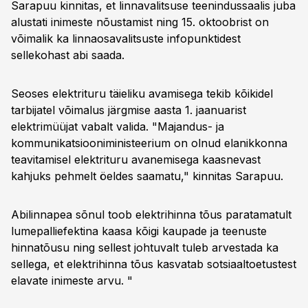
Sarapuu kinnitas, et linnavalitsuse teenindussaalis juba
alustati inimeste nõustamist ning 15. oktoobrist on
võimalik ka linnaosavalitsuste infopunktidest
sellekohast abi saada.
Seoses elektrituru täieliku avamisega tekib kõikidel
tarbijatel võimalus järgmise aasta 1. jaanuarist
elektrimüüjat vabalt valida. "Majandus- ja
kommunikatsiooniministeerium on olnud elanikkonna
teavitamisel elektrituru avanemisega kaasnevast
kahjuks pehmelt öeldes saamatu," kinnitas Sarapuu.
Abilinnapea sõnul toob elektrihinna tõus paratamatult
lumepalliefektina kaasa kõigi kaupade ja teenuste
hinnatõusu ning sellest johtuvalt tuleb arvestada ka
sellega, et elektrihinna tõus kasvatab sotsiaaltoetustest
elavate inimeste arvu. "