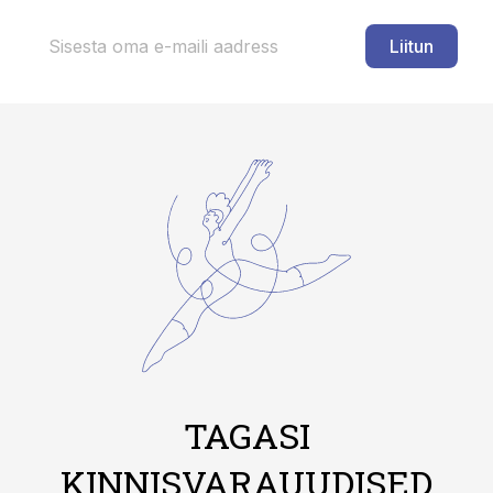
Liitun
TAGASI
KINNISVARAUUDISED