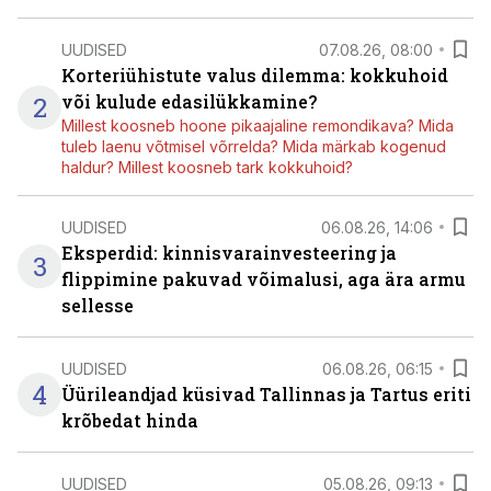
UUDISED
07.08.26, 08:00
Korteriühistute valus dilemma: kokkuhoid
2
või kulude edasilükkamine?
Millest koosneb hoone pikaajaline remondikava? Mida
tuleb laenu võtmisel võrrelda? Mida märkab kogenud
haldur? Millest koosneb tark kokkuhoid?
UUDISED
06.08.26, 14:06
Eksperdid: kinnisvarainvesteering ja
3
flippimine pakuvad võimalusi, aga ära armu
sellesse
UUDISED
06.08.26, 06:15
4
Üürileandjad küsivad Tallinnas ja Tartus eriti
krõbedat hinda
UUDISED
05.08.26, 09:13