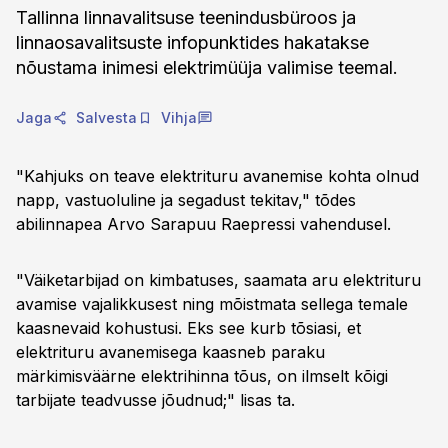
Tallinna linnavalitsuse teenindusbüroos ja
linnaosavalitsuste infopunktides hakatakse
nõustama inimesi elektrimüüja valimise teemal.
Jaga
Salvesta
Vihja
"Kahjuks on teave elektrituru avanemise kohta olnud
napp, vastuoluline ja segadust tekitav," tõdes
abilinnapea Arvo Sarapuu Raepressi vahendusel.
"Väiketarbijad on kimbatuses, saamata aru elektrituru
avamise vajalikkusest ning mõistmata sellega temale
kaasnevaid kohustusi. Eks see kurb tõsiasi, et
elektrituru avanemisega kaasneb paraku
märkimisväärne elektrihinna tõus, on ilmselt kõigi
tarbijate teadvusse jõudnud;" lisas ta.