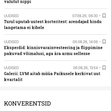
valutut nippi
UUDISED
07.08.26, 06:30
Turul uputab uutest korteritest: arendajad hindu
langetama ei kibele
UUDISED
06.08.26, 14:06
Eksperdid: kinnisvarainvesteering ja flippimine
pakuvad võimalusi, aga ära armu sellesse
UUDISED
06.08.26, 13:54
Galerii: LVM aitab müüa Paikusele kerkivat uut
kvartalit
KONVERENTSID