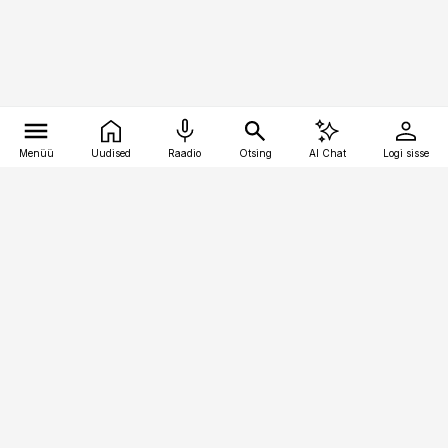
Menüü
Uudised
Raadio
Otsing
AI Chat
Logi sisse
Vana-Lõuna 39/1, 19094 Tallinn
(+372) 667 0111
kinnisvarauudised@kinnisvarauudised.ee
Telli
Reklaam
Firmast
Sisu kasutamisõigused
Ajakirjaniku