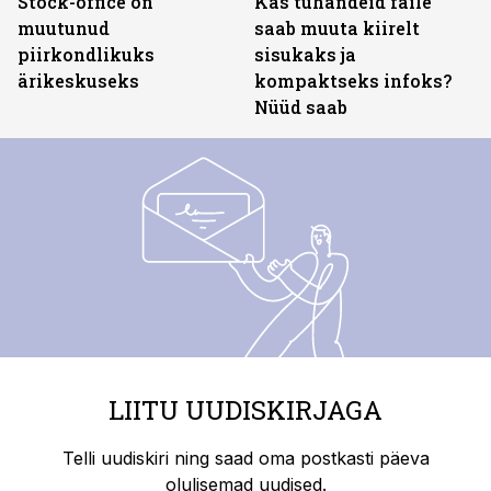
Stock-office on
Kas tuhandeid faile
muutunud
saab muuta kiirelt
piirkondlikuks
sisukaks ja
ärikeskuseks
kompaktseks infoks?
Nüüd saab
LIITU UUDISKIRJAGA
Telli uudiskiri ning saad oma postkasti päeva
olulisemad uudised.