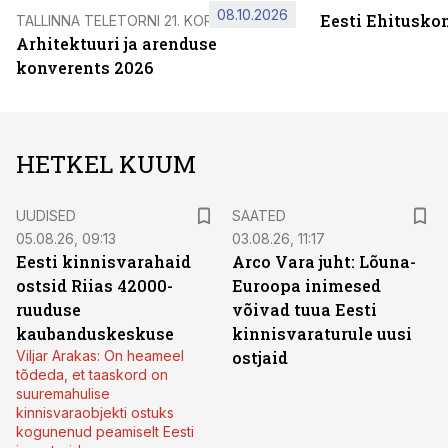
08.10.2026
Eesti Ehitusko
TALLINNA TELETORNI 21. KORRUSEL
Arhitektuuri ja arenduse
konverents 2026
HETKEL KUUM
UUDISED
SAATED
05.08.26, 09:13
03.08.26, 11:17
Eesti kinnisvarahaid
Arco Vara juht: Lõuna-
ostsid Riias 42000-
Euroopa inimesed
ruuduse
võivad tuua Eesti
kaubanduskeskuse
kinnisvaraturule uusi
Viljar Arakas: On heameel
ostjaid
tõdeda, et taaskord on
suuremahulise
kinnisvaraobjekti ostuks
kogunenud peamiselt Eesti