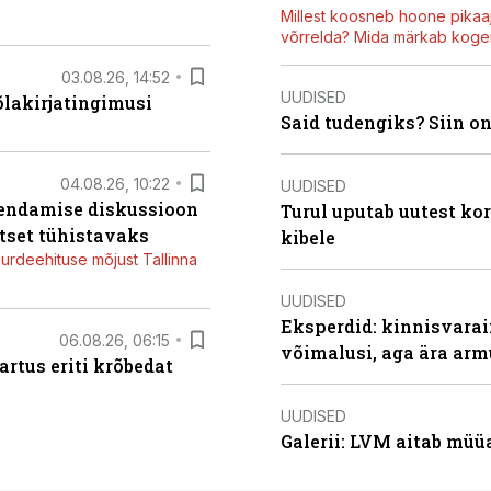
Millest koosneb hoone pikaaj
võrrelda? Mida märkab kogen
03.08.26, 14:52
UUDISED
õlakirjatingimusi
Said tudengiks? Siin o
04.08.26, 10:22
UUDISED
iendamise diskussioon
Turul uputab uutest kor
tset tühistavaks
kibele
juurdeehituse mõjust Tallinna
UUDISED
Eksperdid: kinnisvarai
06.08.26, 06:15
võimalusi, aga ära arm
artus eriti krõbedat
UUDISED
Galerii: LVM aitab müü