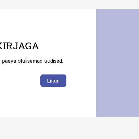
KIRJAGA
ti päeva olulisemad uudised.
Liitun