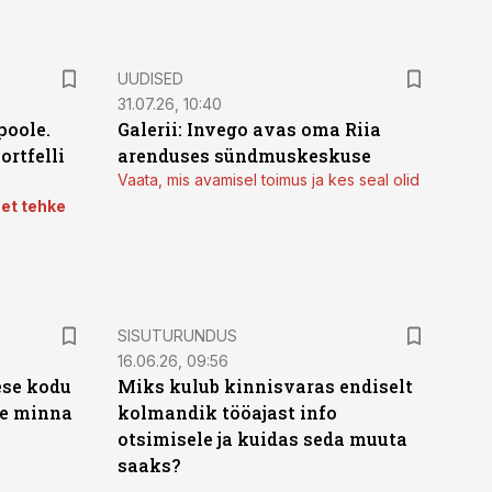
UUDISED
31.07.26, 10:40
poole.
Galerii: Invego avas oma Riia
ortfelli
arenduses sündmuskeskuse
Vaata, mis avamisel toimus ja kes seal olid
 et tehke
ST
SISUTURUNDUS
16.06.26, 09:56
ese kodu
Miks kulub kinnisvaras endiselt
te minna
kolmandik tööajast info
otsimisele ja kuidas seda muuta
saaks?