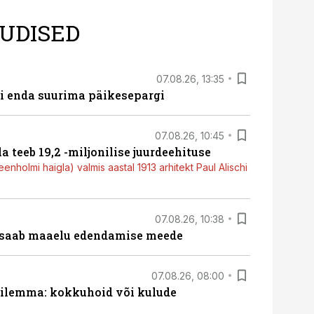
UDISED
07.08.26, 13:35
ti enda suurima päikesepargi
07.08.26, 10:45
a teeb 19,2 -miljonilise juurdeehituse
nholmi haigla) valmis aastal 1913 arhitekt Paul Alischi
07.08.26, 10:38
 saab maaelu edendamise meede
07.08.26, 08:00
dilemma: kokkuhoid või kulude