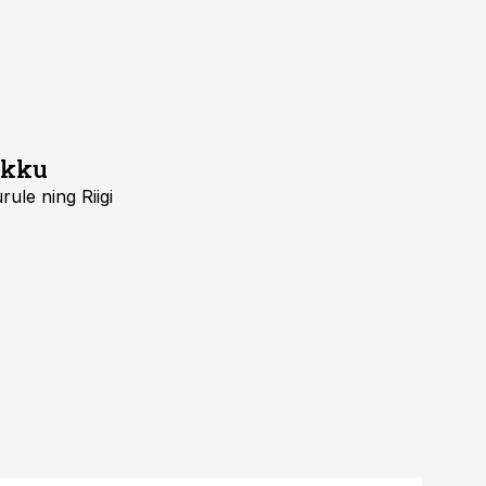
ikku
ule ning Riigi