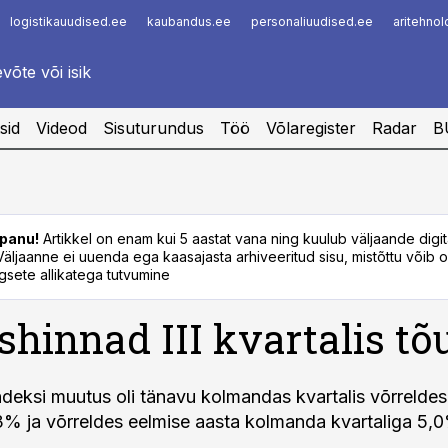
logistikauudised.ee
kaubandus.ee
personaliuudised.ee
aritehno
Infopank
Radar
sid
Videod
Sisuturundus
Töö
Võlaregister
Radar
B
panu!
Artikkel on enam kui 5 aastat vana ning kuulub väljaande digi
. Väljaanne ei uuenda ega kaasajasta arhiveeritud sisu, mistõttu võib ol
sete allikatega tutvumine
shinnad III kvartalis tõ
ndeksi muutus oli tänavu kolmandas kvartalis võrreldes
,3% ja võrreldes eelmise aasta kolmanda kvartaliga 5,