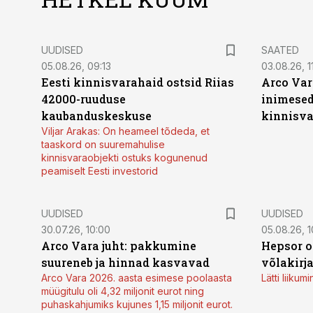
UUDISED
SAATED
05.08.26, 09:13
03.08.26, 11
Eesti kinnisvarahaid ostsid Riias
Arco Var
42000-ruuduse
inimesed
kaubanduskeskuse
kinnisvar
Viljar Arakas: On heameel tõdeda, et
taaskord on suuremahulise
kinnisvaraobjekti ostuks kogunenud
peamiselt Eesti investorid
UUDISED
UUDISED
30.07.26, 10:00
05.08.26, 1
Arco Vara juht: pakkumine
Hepsor o
suureneb ja hinnad kasvavad
võlakirj
Arco Vara 2026. aasta esimese poolaasta
Lätti liiku
müügitulu oli 4,32 miljonit eurot ning
puhaskahjumiks kujunes 1,15 miljonit eurot.