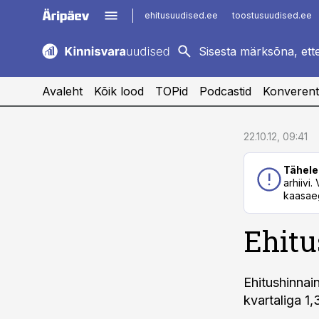
ehitusuudised.ee
toostusuudised.ee
kaubandus.ee
imelineajalugu.ee
logistikauudised.ee
imelineteadus.ee
Avaleht
Kõik lood
TOPid
Podcastid
Konverent
cebook
cebook
22.10.12, 09:41
Twitter)
Twitter)
Tähele
kedIn
kedIn
arhiivi
kaasaeg
ail
ail
Ehitu
k
k
Ehitushinnai
kvartaliga 1