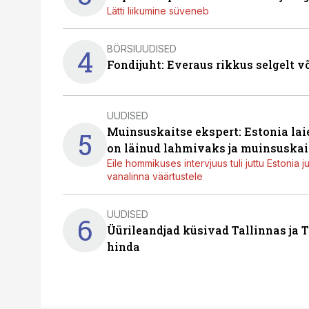
Lätti liikumine süveneb
BÖRSIUUDISED
4
Fondijuht: Everaus rikkus selgelt v
UUDISED
Muinsuskaitse ekspert: Estonia la
5
on läinud lahmivaks ja muinsuskai
Eile hommikuses intervjuus tuli juttu Estonia 
vanalinna väärtustele
UUDISED
6
Üürileandjad küsivad Tallinnas ja T
hinda