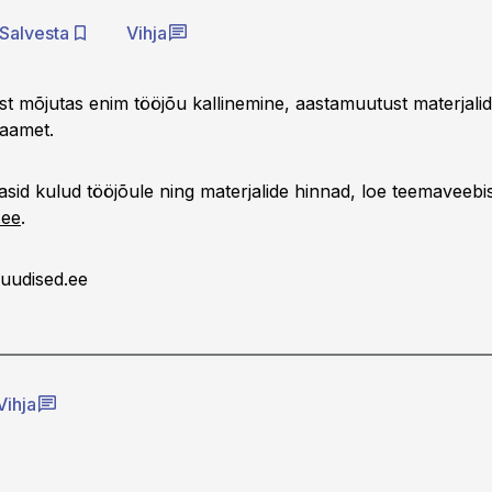
Salvesta
Vihja
st mõjutas enim tööjõu kallinemine, aastamuutust materjali
kaamet.
asid kulud tööjõule ning materjalide hinnad, loe teemaveebi
.ee
.
uudised.ee
Vihja