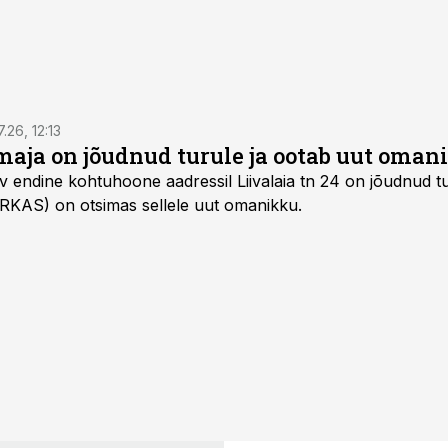
7.26, 12:13
maja on jõudnud turule ja ootab uut oman
v endine kohtuhoone aadressil Liivalaia tn 24 on jõudnud tur
 (RKAS) on otsimas sellele uut omanikku.