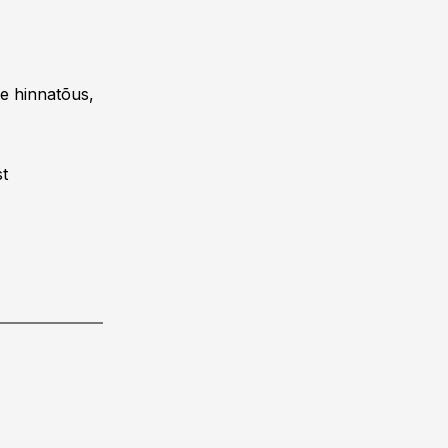
de hinnatõus,
st