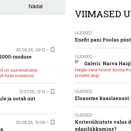
Nädal
VIIMASED U
UUDISED
Enefit pani Poolas püs
05.08.26, 09:13
42000-ruuduse
UUDISED
Galerii: Narva Haigl
Haigla vana hoone (toona Kree
rd on suuremahulise
projekti järgi.
t Eesti investorid
UUDISED
31.07.26, 12:13
Eluaseme kaaslaenust
le ja ootab uut
UUDISED
Korteriühistute valus 
05.08.26, 10:08
edasilükkamine?
ga