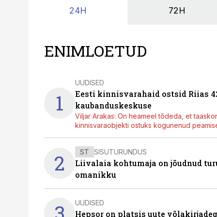
24H
72H
ENIMLOETUD
UUDISED
Eesti kinnisvarahaid ostsid Riias 
1
kaubanduskeskuse
Viljar Arakas: On heameel tõdeda, et taasko
kinnisvaraobjekti ostuks kogunenud peamisel
ST
SISUTURUNDUS
2
Liivalaia kohtumaja on jõudnud turu
omanikku
UUDISED
3
Hepsor on platsis uute võlakirjade