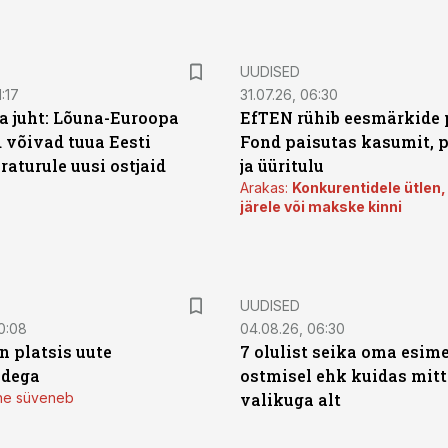
UUDISED
:17
31.07.26, 06:30
a juht: Lõuna-Euroopa
EfTEN rühib eesmärkide 
 võivad tuua Eesti
Fond paisutas kasumit, p
aturule uusi ostjaid
ja üüritulu
Arakas:
Konkurentidele ütlen,
järele või makske kinni
UUDISED
0:08
04.08.26, 06:30
n platsis uute
7 olulist seika oma esim
adega
ostmisel ehk kuidas mit
mine süveneb
valikuga alt