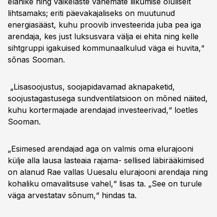
elanike ning väikelaste vanemate liikumise oluliselt
lihtsamaks; eriti päevakajaliseks on muutunud
energiasääst, kuhu proovib investeerida juba pea iga
arendaja, kes just luksusvara välja ei ehita ning kelle
sihtgruppi igakuised kommunaalkulud väga ei huvita,“
sõnas Sooman.
„Lisasoojustus, soojapidavamad aknapaketid,
soojustagastusega sundventilatsioon on mõned näited,
kuhu kortermajade arendajad investeerivad,“ loetles
Sooman.
„Esimesed arendajad aga on valmis oma elurajooni
külje alla lausa lasteaia rajama- sellised läbirääkimised
on alanud Rae vallas Uuesalu elurajooni arendaja ning
kohaliku omavalitsuse vahel,“ lisas ta. „See on turule
väga arvestatav sõnum,“ hindas ta.