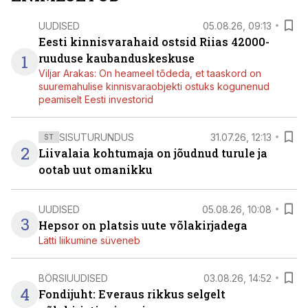
UUDISED
05.08.26, 09:13
Eesti kinnisvarahaid ostsid Riias 42000-
1
ruuduse kaubanduskeskuse
Viljar Arakas: On heameel tõdeda, et taaskord on
suuremahulise kinnisvaraobjekti ostuks kogunenud
peamiselt Eesti investorid
SISUTURUNDUS
31.07.26, 12:13
ST
2
Liivalaia kohtumaja on jõudnud turule ja
ootab uut omanikku
UUDISED
05.08.26, 10:08
3
Hepsor on platsis uute võlakirjadega
Lätti liikumine süveneb
BÖRSIUUDISED
03.08.26, 14:52
4
Fondijuht: Everaus rikkus selgelt