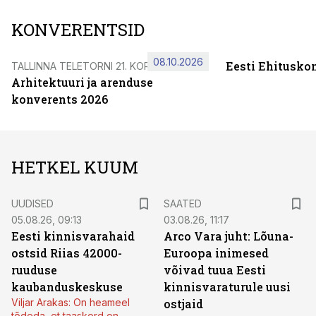
KONVERENTSID
08.10.2026
Eesti Ehitusko
TALLINNA TELETORNI 21. KORRUSEL
Arhitektuuri ja arenduse
konverents 2026
HETKEL KUUM
UUDISED
SAATED
05.08.26, 09:13
03.08.26, 11:17
Eesti kinnisvarahaid
Arco Vara juht: Lõuna-
ostsid Riias 42000-
Euroopa inimesed
ruuduse
võivad tuua Eesti
kaubanduskeskuse
kinnisvaraturule uusi
Viljar Arakas: On heameel
ostjaid
tõdeda, et taaskord on