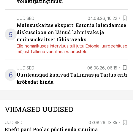
võlakirjatingimusi
UUDISED
04.08.26, 10:22
Muinsuskaitse ekspert: Estonia laiendamise
diskussioon on läinud lahmivaks ja
5
muinsuskaitset tühistavaks
Eile hommikuses intervjuus tuli juttu Estonia juurdeehituse
mõjust Tallinna vanalinna väärtustele
UUDISED
06.08.26, 06:15
6
Üürileandjad küsivad Tallinnas ja Tartus eriti
krõbedat hinda
VIIMASED UUDISED
UUDISED
07.08.26, 13:35
Enefit pani Poolas püsti enda suurima