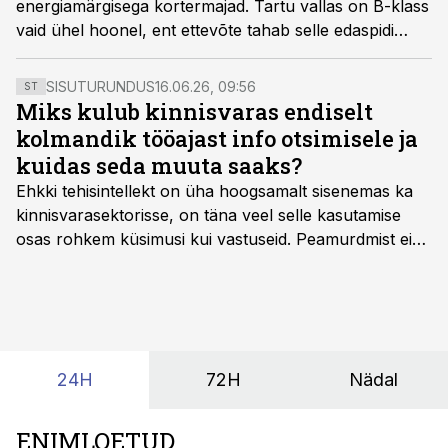
energiamärgisega kortermajad. Tartu vallas on B-klass
vaid ühel hoonel, ent ettevõte tahab selle edaspidi
muuta uute korteriarenduste puhul standardiks.
SISUTURUNDUS
16.06.26, 09:56
ST
Miks kulub kinnisvaras endiselt
kolmandik tööajast info otsimisele ja
kuidas seda muuta saaks?
Ehkki tehisintellekt on üha hoogsamalt sisenemas ka
kinnisvarasektorisse, on täna veel selle kasutamise
osas rohkem küsimusi kui vastuseid. Peamurdmist ei
tekita niivõrd see, millist AI-lahendust kasutada, vaid
kas ettevõtte andmed on üldse sellisel kujul olemas, et
tehisintellekt neist midagi mõistlikku välja lugeda
suudaks.
24H
72H
Nädal
ENIMLOETUD