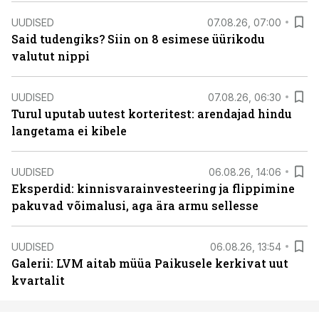
UUDISED
07.08.26, 07:00
Said tudengiks? Siin on 8 esimese üürikodu
valutut nippi
UUDISED
07.08.26, 06:30
Turul uputab uutest korteritest: arendajad hindu
langetama ei kibele
UUDISED
06.08.26, 14:06
Eksperdid: kinnisvarainvesteering ja flippimine
pakuvad võimalusi, aga ära armu sellesse
UUDISED
06.08.26, 13:54
Galerii: LVM aitab müüa Paikusele kerkivat uut
kvartalit