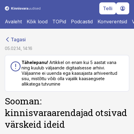
Telli
Avaleht
Kõik lood
TOPid
Podcastid
Konverentsid
cebook
cebook
Tagasi
Twitter)
Twitter)
05.02.14, 14:16
kedIn
kedIn
Tähelepanu!
Artikkel on enam kui 5 aastat vana
ning kuulub väljaande digitaalsesse arhiivi.
ail
ail
Väljaanne ei uuenda ega kaasajasta arhiveeritud
sisu, mistõttu võib olla vajalik kaasaegsete
k
k
allikatega tutvumine
Sooman:
kinnisvaraarendajad otsivad
värskeid ideid