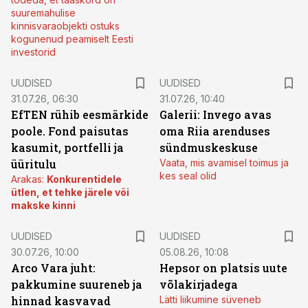
suuremahulise
kinnisvaraobjekti ostuks
kogunenud peamiselt Eesti
investorid
UUDISED
UUDISED
31.07.26, 06:30
31.07.26, 10:40
EfTEN rühib eesmärkide
Galerii: Invego avas
poole. Fond paisutas
oma Riia arenduses
kasumit, portfelli ja
sündmuskeskuse
üüritulu
Vaata, mis avamisel toimus ja
kes seal olid
Arakas:
Konkurentidele
ütlen, et tehke järele või
makske kinni
UUDISED
UUDISED
30.07.26, 10:00
05.08.26, 10:08
Arco Vara juht:
Hepsor on platsis uute
pakkumine suureneb ja
võlakirjadega
hinnad kasvavad
Lätti liikumine süveneb