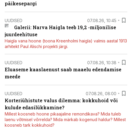
päikesepargi
UUDISED
07.08.26, 10:45
Galerii: Narva Haigla teeb 19,2 -miljonilise
juurdeehituse
Haigla vana hoone (toona Kreenholmi haigla) valmis aastal 1913
arhitekt Paul Alischi projekti järgi.
UUDISED
07.08.26, 10:38
Eluaseme kaaslaenust saab maaelu edendamise
meede
UUDISED
07.08.26, 08:00
Korteriühistute valus dilemma: kokkuhoid või
kulude edasilükkamine?
Millest koosneb hoone pikaajaline remondikava? Mida tuleb
laenu võtmisel võrrelda? Mida märkab kogenud haldur? Millest
koosneb tark kokkuhoid?