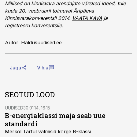
Millised on kinnisvara arendajate värsked ideed, tule
kuula 20. veebruaril toimuval Äripäeva
Kinnisvarakonverentsil 2014.
VAATA KAVA
ja
registreeru konverentsile.
Autor: Haldusuudised.ee
Jaga
Vihja
SEOTUD LOOD
UUDISED
30.01.14, 16:15
B-energiaklassi maja seab uue
standardi
Merkol Tartul valmisid kõrge B-klassi