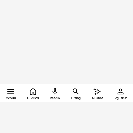
Menüü
Uudised
Raadio
Otsing
AI Chat
Logi sisse
Vana-Lõuna 39/1, 19094 Tallinn
(+372) 667 0111