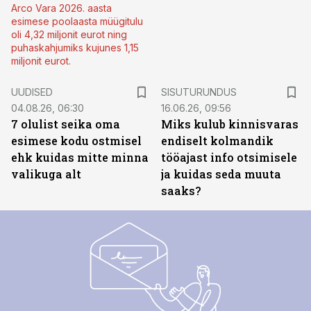
Arco Vara 2026. aasta
esimese poolaasta müügitulu
oli 4,32 miljonit eurot ning
puhaskahjumiks kujunes 1,15
miljonit eurot.
ST
UUDISED
SISUTURUNDUS
04.08.26, 06:30
16.06.26, 09:56
7 olulist seika oma
Miks kulub kinnisvaras
esimese kodu ostmisel
endiselt kolmandik
ehk kuidas mitte minna
tööajast info otsimisele
valikuga alt
ja kuidas seda muuta
saaks?