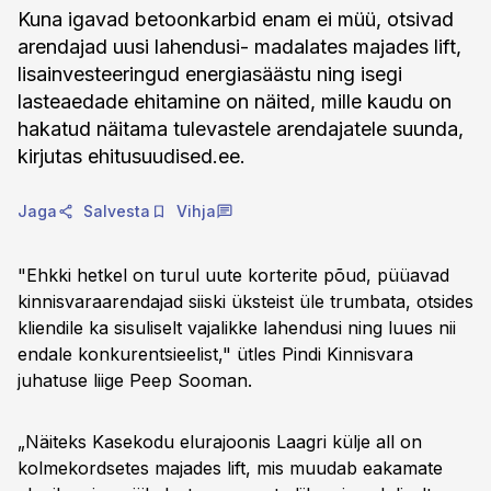
Kuna igavad betoonkarbid enam ei müü, otsivad
arendajad uusi lahendusi- madalates majades lift,
lisainvesteeringud energiasäästu ning isegi
lasteaedade ehitamine on näited, mille kaudu on
hakatud näitama tulevastele arendajatele suunda,
kirjutas ehitusuudised.ee.
Jaga
Salvesta
Vihja
"Ehkki hetkel on turul uute korterite põud, püüavad
kinnisvaraarendajad siiski üksteist üle trumbata, otsides
kliendile ka sisuliselt vajalikke lahendusi ning luues nii
endale konkurentsieelist," ütles Pindi Kinnisvara
juhatuse liige Peep Sooman.
„Näiteks Kasekodu elurajoonis Laagri külje all on
kolmekordsetes majades lift, mis muudab eakamate