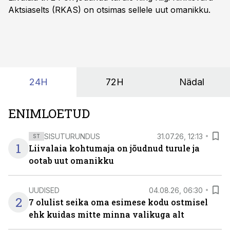
Aktsiaselts (RKAS) on otsimas sellele uut omanikku.
24H
72H
Nädal
ENIMLOETUD
SISUTURUNDUS
31.07.26, 12:13
ST
1
Liivalaia kohtumaja on jõudnud turule ja
ootab uut omanikku
UUDISED
04.08.26, 06:30
2
7 olulist seika oma esimese kodu ostmisel
ehk kuidas mitte minna valikuga alt