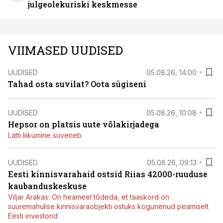
julgeolekuriski keskmesse
VIIMASED UUDISED
UUDISED
05.08.26, 14:00
Tahad osta suvilat? Oota sügiseni
UUDISED
05.08.26, 10:08
Hepsor on platsis uute võlakirjadega
Lätti liikumine süveneb
UUDISED
05.08.26, 09:13
Eesti kinnisvarahaid ostsid Riias 42000-ruuduse
kaubanduskeskuse
Viljar Arakas: On heameel tõdeda, et taaskord on
suuremahulise kinnisvaraobjekti ostuks kogunenud peamiselt
Eesti investorid