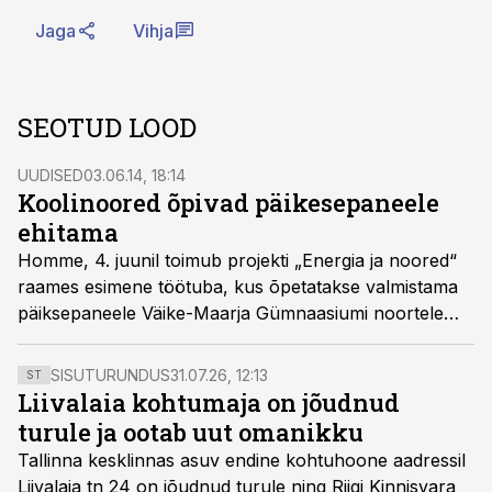
Jaga
Vihja
SEOTUD LOOD
UUDISED
03.06.14, 18:14
Koolinoored õpivad päikesepaneele
ehitama
Homme, 4. juunil toimub projekti „Energia ja noored“
raames esimene töötuba, kus õpetatakse valmistama
päiksepaneele Väike-Maarja Gümnaasiumi noortele
Puhta Vee Teemapargi vastavatud õppeklassis.
SISUTURUNDUS
31.07.26, 12:13
ST
Liivalaia kohtumaja on jõudnud
turule ja ootab uut omanikku
Tallinna kesklinnas asuv endine kohtuhoone aadressil
Liivalaia tn 24 on jõudnud turule ning Riigi Kinnisvara