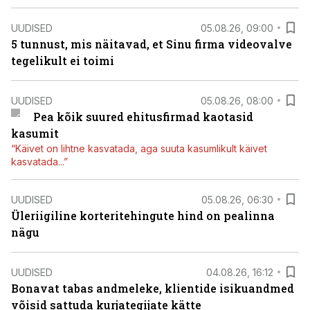
UUDISED
05.08.26, 09:00
5 tunnust, mis näitavad, et Sinu firma videovalve
tegelikult ei toimi
UUDISED
05.08.26, 08:00
Pea kõik suured ehitusfirmad kaotasid
kasumit
“Käivet on lihtne kasvatada, aga suuta kasumlikult käivet
kasvatada...”
UUDISED
05.08.26, 06:30
Üleriigiline korteritehingute hind on pealinna
nägu
UUDISED
04.08.26, 16:12
Bonavat tabas andmeleke, klientide isikuandmed
võisid sattuda kurjategijate kätte