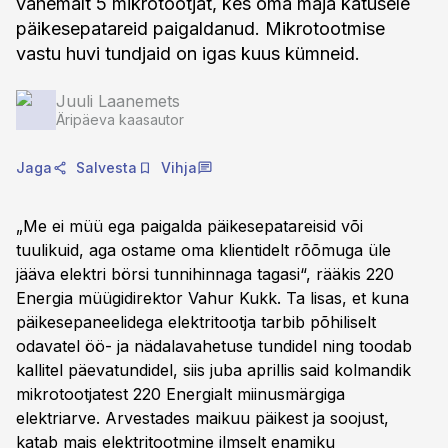
vähemalt 5 mikrotootjat, kes oma maja katusele
päikesepatareid paigaldanud. Mikrotootmise
vastu huvi tundjaid on igas kuus kümneid.
Juuli Laanemets
Äripäeva kaasautor
Jaga
Salvesta
Vihja
„Me ei müü ega paigalda päikesepatareisid või
tuulikuid, aga ostame oma klientidelt rõõmuga üle
jääva elektri börsi tunnihinnaga tagasi“, rääkis 220
Energia müügidirektor Vahur Kukk. Ta lisas, et kuna
päikesepaneelidega elektritootja tarbib põhiliselt
odavatel öö- ja nädalavahetuse tundidel ning toodab
kallitel päevatundidel, siis juba aprillis said kolmandik
mikrotootjatest 220 Energialt miinusmärgiga
elektriarve. Arvestades maikuu päikest ja soojust,
katab mais elektritootmine ilmselt enamiku