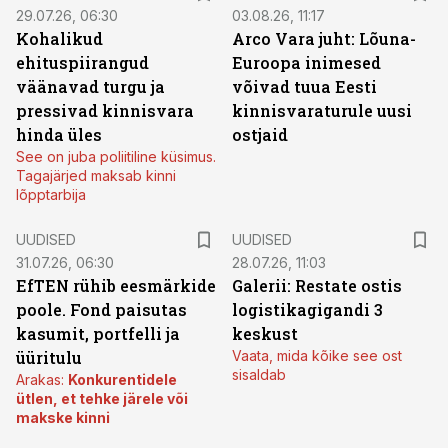
29.07.26, 06:30
03.08.26, 11:17
Kohalikud
Arco Vara juht: Lõuna-
ehituspiirangud
Euroopa inimesed
väänavad turgu ja
võivad tuua Eesti
pressivad kinnisvara
kinnisvaraturule uusi
hinda üles
ostjaid
See on juba poliitiline küsimus.
Tagajärjed maksab kinni
lõpptarbija
UUDISED
UUDISED
31.07.26, 06:30
28.07.26, 11:03
EfTEN rühib eesmärkide
Galerii: Restate ostis
poole. Fond paisutas
logistikagigandi 3
kasumit, portfelli ja
keskust
üüritulu
Vaata, mida kõike see ost
sisaldab
Arakas:
Konkurentidele
ütlen, et tehke järele või
makske kinni