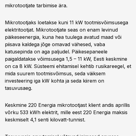
mikrotootjate tarbimise ära.
Mikrotootjaks loetakse kuni 11 kW tootmisvõimsusega
elektritootjat. Mikrotootjate seas on enam levinud
päikeseenergia, kuna hea tuulega avatud maad või
piisava kaldega jõge omavad vähesed, vaba
katusepinda on aga paljudel. Päikesepaneele
paigaldatakse võimsusega 1,5 – 11 kW, Eesti keskmine
on ca 8 kW. Süsteemi ehitamisel kehtib rusikareegel, et
mida suurem tootmisvõimsus, seda väiksem
investeering iga kW kohta ja seda kiirem on
tasuvusaeg.
Keskmine 220 Energia mikrotootjast klient andis aprillis
võrku 533 kWh elektrit, mille eest 220 Energia maksis
keskmiselt 4,1 senti kilovatt-tunnist.