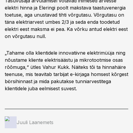
Tasuvusaja arvutamisel võtavad inimesed arvesse
elektri hinna ja Eleringi poolt makstava taastuvenergia
toetuse, aga unustavad tihti võrgutasu. Võrgutasu on
täna elektriarvest umbes 2/3 ja seda enda toodetud
elektri eest maksma ei pea. Ka võrku antud elektri eest
on võrgutasu null.
„Tahame olla klientidele innovatiivne elektrimüüja ning
nõustame kliente elektrisäästu ja mikrotootmise osas
rõõmuga,“ ütles Vahur Kukk. Näiteks tõi ta hinnahäire
teenuse, mis teavitab tarbijat e-kirjaga homsest kõrgest
börsihinnast ja mida pakutakse tunniarvestitega
klientidele juba eelmisest suvest.
Juuli Laanemets