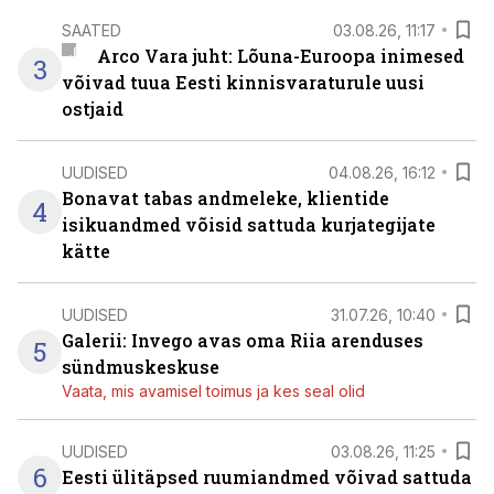
SAATED
03.08.26, 11:17
Arco Vara juht: Lõuna-Euroopa inimesed
3
võivad tuua Eesti kinnisvaraturule uusi
ostjaid
UUDISED
04.08.26, 16:12
Bonavat tabas andmeleke, klientide
4
isikuandmed võisid sattuda kurjategijate
kätte
UUDISED
31.07.26, 10:40
Galerii: Invego avas oma Riia arenduses
5
sündmuskeskuse
Vaata, mis avamisel toimus ja kes seal olid
UUDISED
03.08.26, 11:25
6
Eesti ülitäpsed ruumiandmed võivad sattuda