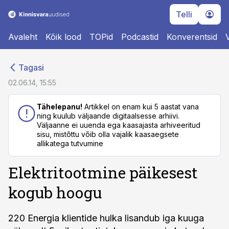
Telli
Avaleht
Kõik lood
TOPid
Podcastid
Konverentsid
cebook
cebook
Tagasi
Twitter)
Twitter)
02.06.14, 15:55
kedIn
kedIn
Tähelepanu!
Artikkel on enam kui 5 aastat vana
ning kuulub väljaande digitaalsesse arhiivi.
ail
ail
Väljaanne ei uuenda ega kaasajasta arhiveeritud
sisu, mistõttu võib olla vajalik kaasaegsete
k
k
allikatega tutvumine
Elektritootmine päikesest
kogub hoogu
220 Energia klientide hulka lisandub iga kuuga