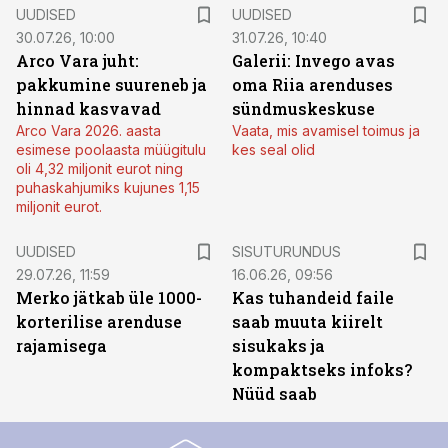
UUDISED
UUDISED
30.07.26, 10:00
31.07.26, 10:40
Arco Vara juht:
Galerii: Invego avas
pakkumine suureneb ja
oma Riia arenduses
hinnad kasvavad
sündmuskeskuse
Arco Vara 2026. aasta
Vaata, mis avamisel toimus ja
esimese poolaasta müügitulu
kes seal olid
oli 4,32 miljonit eurot ning
puhaskahjumiks kujunes 1,15
miljonit eurot.
ST
UUDISED
SISUTURUNDUS
29.07.26, 11:59
16.06.26, 09:56
Merko jätkab üle 1000-
Kas tuhandeid faile
korterilise arenduse
saab muuta kiirelt
rajamisega
sisukaks ja
kompaktseks infoks?
Nüüd saab