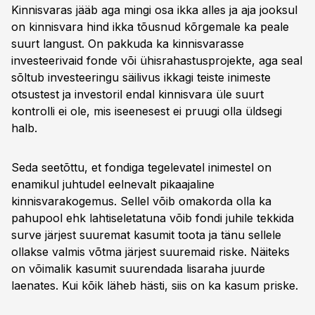
Kinnisvaras jääb aga mingi osa ikka alles ja aja jooksul
on kinnisvara hind ikka tõusnud kõrgemale ka peale
suurt langust. On pakkuda ka kinnisvarasse
investeerivaid fonde või ühisrahastusprojekte, aga seal
sõltub investeeringu säilivus ikkagi teiste inimeste
otsustest ja investoril endal kinnisvara üle suurt
kontrolli ei ole, mis iseenesest ei pruugi olla üldsegi
halb.
Seda seetõttu, et fondiga tegelevatel inimestel on
enamikul juhtudel eelnevalt pikaajaline
kinnisvarakogemus. Sellel võib omakorda olla ka
pahupool ehk lahtiseletatuna võib fondi juhile tekkida
surve järjest suuremat kasumit toota ja tänu sellele
ollakse valmis võtma järjest suuremaid riske. Näiteks
on võimalik kasumit suurendada lisaraha juurde
laenates. Kui kõik läheb hästi, siis on ka kasum priske.