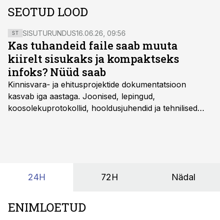
SEOTUD LOOD
SISUTURUNDUS
16.06.26, 09:56
ST
Kas tuhandeid faile saab muuta
kiirelt sisukaks ja kompaktseks
infoks? Nüüd saab
Kinnisvara- ja ehitusprojektide dokumentatsioon
kasvab iga aastaga. Joonised, lepingud,
koosolekuprotokollid, hooldusjuhendid ja tehnilised
kirjeldused kogunevad erinevatesse süsteemidesse
ning lõpuks on tükk tegu, et üldse aru saada, kus
midagi asub. Ent see kõik saab tehisintellekti abiga olla
kordades lihtsam.
24H
72H
Nädal
ENIMLOETUD