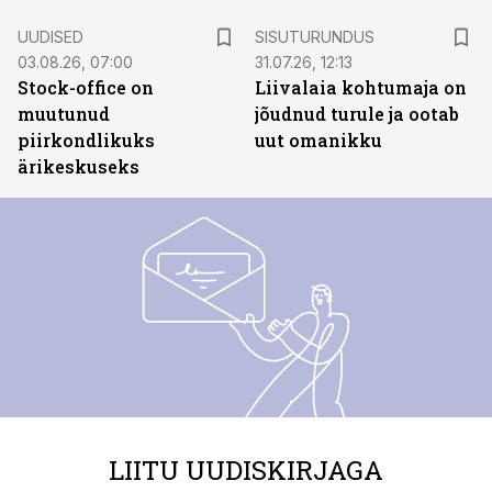
ST
UUDISED
SISUTURUNDUS
03.08.26, 07:00
31.07.26, 12:13
Stock-office on
Liivalaia kohtumaja on
muutunud
jõudnud turule ja ootab
piirkondlikuks
uut omanikku
ärikeskuseks
LIITU UUDISKIRJAGA