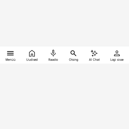
Menüü
Uudised
Raadio
Otsing
AI Chat
Logi sisse
Vana-Lõuna 39/1, 19094 Tallinn
(+372) 667 0111
kinnisvarauudised@kinnisvarauudised.ee
Telli
Reklaam
Firmast