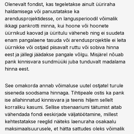
Olenevalt fondist, kas tegeletakse ainult üüriraha
haldamisega või panustatakse ka
arendusprojektidesse, on langusperioodil võimalik
ikkagi pankrotti minna, kui hoone või hoonete
üürnikud kaovad ja üüritulu väheneb ning ei suudeta
enam pangalaene tasuda või arendusprojektile ei leita
üürnikke või ostjaid piisavalt ruttu või sobiva hinna
eest ja jällegi jäädakse pangale võlgu. Misjärel nõuab
pank kinnisvara sundmüüki juba tunduvalt madalama
hinna eest.
See omakorda annab võimaluse uutel ostjatel turule
siseneda soodsama hinnaga. Tihtipeale ostis ka pank
ise allahinnatud kinnisvara ja teenis hiljem sellelt
korraliku kasumi. Sellise stsenaariumi täitumist aitab
vähendada fondi eeskirjade väljatöötamine, millest
kehtestatakse reeglid näiteks laenuraha osakaalu
maksimaalsuurusele, et hätta sattudes oleks võimalik