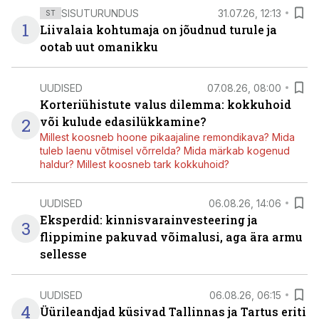
SISUTURUNDUS
31.07.26, 12:13
ST
1
Liivalaia kohtumaja on jõudnud turule ja
ootab uut omanikku
UUDISED
07.08.26, 08:00
Korteriühistute valus dilemma: kokkuhoid
2
või kulude edasilükkamine?
Millest koosneb hoone pikaajaline remondikava? Mida
tuleb laenu võtmisel võrrelda? Mida märkab kogenud
haldur? Millest koosneb tark kokkuhoid?
UUDISED
06.08.26, 14:06
Eksperdid: kinnisvarainvesteering ja
3
flippimine pakuvad võimalusi, aga ära armu
sellesse
UUDISED
06.08.26, 06:15
4
Üürileandjad küsivad Tallinnas ja Tartus eriti