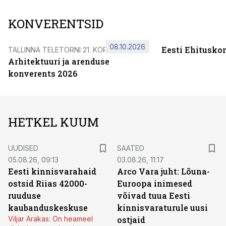
KONVERENTSID
08.10.2026
Eesti Ehitusko
TALLINNA TELETORNI 21. KORRUSEL
Arhitektuuri ja arenduse
konverents 2026
HETKEL KUUM
UUDISED
SAATED
05.08.26, 09:13
03.08.26, 11:17
Eesti kinnisvarahaid
Arco Vara juht: Lõuna-
ostsid Riias 42000-
Euroopa inimesed
ruuduse
võivad tuua Eesti
kaubanduskeskuse
kinnisvaraturule uusi
Viljar Arakas: On heameel
ostjaid