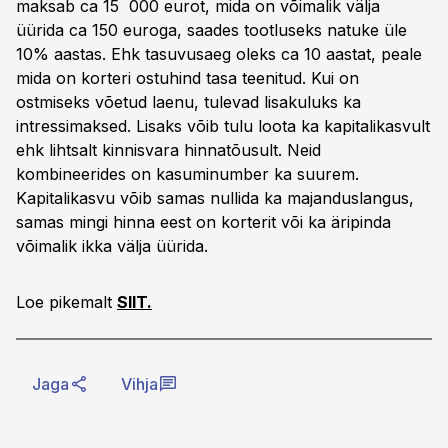
maksab ca 15 000 eurot, mida on võimalik välja
üürida ca 150 euroga, saades tootluseks natuke üle
10% aastas. Ehk tasuvusaeg oleks ca 10 aastat, peale
mida on korteri ostuhind tasa teenitud. Kui on
ostmiseks võetud laenu, tulevad lisakuluks ka
intressimaksed. Lisaks võib tulu loota ka kapitalikasvult
ehk lihtsalt kinnisvara hinnatõusult. Neid
kombineerides on kasuminumber ka suurem.
Kapitalikasvu võib samas nullida ka majanduslangus,
samas mingi hinna eest on korterit või ka äripinda
võimalik ikka välja üürida.
Loe pikemalt
SIIT.
Jaga
Vihja