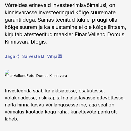
Võrreldes erinevaid investeerimisvõimalusi, on
kinnisvarasse investeeringud kõige suuremate
garantiidega. Samas teenitud tulu ei pruugi olla
kõige suurem ja ka alustamine ei ole kõige lihtsam,
kirjutab atesteeritud maakler Einar Vellend Domus
Kinnisvara blogis.
Jaga
Salvesta
Vihja
Einar Vellend
Foto:
Domus Kinnisvara
Investeerida saab ka aktsiatesse, osakutesse,
võlakirjadesse, riskikapitalina alustavasse ettevõttesse,
nafta hinna kasvu või langusesse jne, aga seal on
võimalus kaotada kogu raha, kui ettevõte pankrotti
läheb.