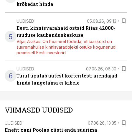
krõbedat hinda
UUDISED
05.08.26, 09:13
Eesti kinnisvarahaid ostsid Riias 42000-
5
ruuduse kaubanduskeskuse
Viljar Arakas: On heameel tõdeda, et taaskord on
suuremahulise kinnisvaraobjekti ostuks kogunenud
peamiselt Eesti investorid
UUDISED
07.08.26, 06:30
6
Turul uputab uutest korteritest: arendajad
hindu langetama ei kibele
VIIMASED UUDISED
UUDISED
07.08.26, 13:35
Enefit pani Poolas püsti enda suurima