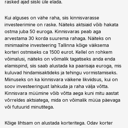
rasked ajad siiski üle elada.
Kui alguses on vähe raha, siis kinnisvarasse
investeerimine on raske. Näiteks aktsiaid võib hakata
ostma juba 50 euroga. Kinnisvaras peab aga
arvestama 30 korda suurema rahaga. Näiteks on
minimaalne investeering Tallinna kõige väiksema
korteri ostmiseks ca 1500 eurot. Kellel on rohkem
võimalusi, näiteks on võimalik tagatiseks anda enda
elamispind, siis saab alustada ka paarisaja euroga, mis
kuluvad hindamisaktideks ja tehingu vormistamiseks.
Miinuseks on ka kinnisvara väikene likviidsus, kui on
soov investeeringust lahkuda ja raha välja võtta.
Kinnisvara müümine võib võtta aega kuni mitu aastat
võrreldes aktsiatega, mida on võimalik müüa päevaga
või futuurid minutitega.
Kõige lihtsam on alustada korteritega. Odav korter