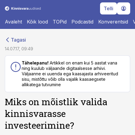
Telli
Avaleht
Kõik lood
TOPid
Podcastid
Konverentsid
cebook
cebook
Tagasi
Twitter)
Twitter)
14.07.17, 09:49
kedIn
kedIn
Tähelepanu!
Artikkel on enam kui 5 aastat vana
ning kuulub väljaande digitaalsesse arhiivi.
ail
ail
Väljaanne ei uuenda ega kaasajasta arhiveeritud
sisu, mistõttu võib olla vajalik kaasaegsete
k
k
allikatega tutvumine
Miks on mõistlik valida
kinnisvarasse
investeerimine?