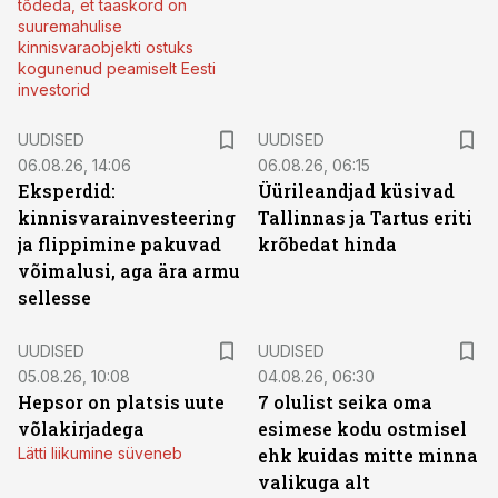
tõdeda, et taaskord on
suuremahulise
kinnisvaraobjekti ostuks
kogunenud peamiselt Eesti
investorid
UUDISED
UUDISED
06.08.26, 14:06
06.08.26, 06:15
Eksperdid:
Üürileandjad küsivad
kinnisvarainvesteering
Tallinnas ja Tartus eriti
ja flippimine pakuvad
krõbedat hinda
võimalusi, aga ära armu
sellesse
UUDISED
UUDISED
05.08.26, 10:08
04.08.26, 06:30
Hepsor on platsis uute
7 olulist seika oma
võlakirjadega
esimese kodu ostmisel
Lätti liikumine süveneb
ehk kuidas mitte minna
valikuga alt