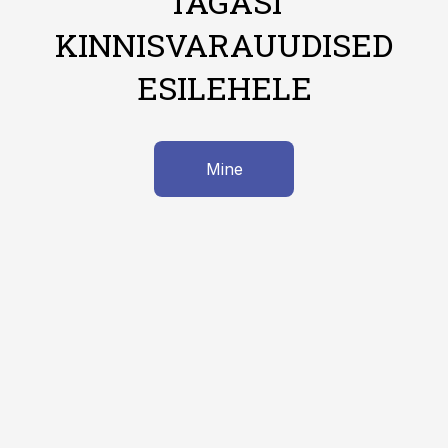
TAGASI
KINNISVARAUUDISED
ESILEHELE
Mine