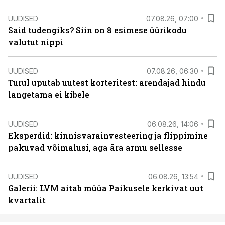
UUDISED
07.08.26, 07:00
Said tudengiks? Siin on 8 esimese üürikodu
valutut nippi
UUDISED
07.08.26, 06:30
Turul uputab uutest korteritest: arendajad hindu
langetama ei kibele
UUDISED
06.08.26, 14:06
Eksperdid: kinnisvarainvesteering ja flippimine
pakuvad võimalusi, aga ära armu sellesse
UUDISED
06.08.26, 13:54
Galerii: LVM aitab müüa Paikusele kerkivat uut
kvartalit