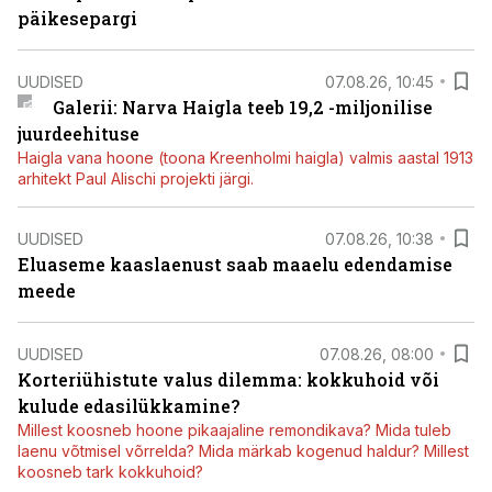
päikesepargi
UUDISED
07.08.26, 10:45
Galerii: Narva Haigla teeb 19,2 -miljonilise
juurdeehituse
Haigla vana hoone (toona Kreenholmi haigla) valmis aastal 1913
arhitekt Paul Alischi projekti järgi.
UUDISED
07.08.26, 10:38
Eluaseme kaaslaenust saab maaelu edendamise
meede
UUDISED
07.08.26, 08:00
Korteriühistute valus dilemma: kokkuhoid või
kulude edasilükkamine?
Millest koosneb hoone pikaajaline remondikava? Mida tuleb
laenu võtmisel võrrelda? Mida märkab kogenud haldur? Millest
koosneb tark kokkuhoid?