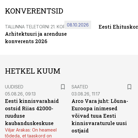
KONVERENTSID
08.10.2026
Eesti Ehitusko
TALLINNA TELETORNI 21. KORRUSEL
Arhitektuuri ja arenduse
konverents 2026
HETKEL KUUM
UUDISED
SAATED
05.08.26, 09:13
03.08.26, 11:17
Eesti kinnisvarahaid
Arco Vara juht: Lõuna-
ostsid Riias 42000-
Euroopa inimesed
ruuduse
võivad tuua Eesti
kaubanduskeskuse
kinnisvaraturule uusi
Viljar Arakas: On heameel
ostjaid
tõdeda, et taaskord on