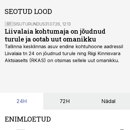
SEOTUD LOOD
SISUTURUNDUS
31.07.26, 12:13
ST
Liivalaia kohtumaja on jõudnud
turule ja ootab uut omanikku
Tallinna kesklinnas asuv endine kohtuhoone aadressil
Liivalaia tn 24 on jõudnud turule ning Riigi Kinnisvara
Aktsiaselts (RKAS) on otsimas sellele uut omanikku.
24H
72H
Nädal
ENIMLOETUD