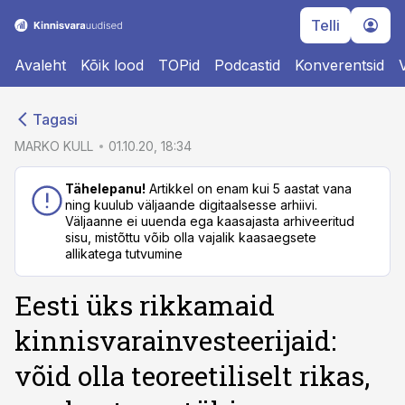
Telli
Avaleht
Kõik lood
TOPid
Podcastid
Konverentsid
cebook
Tagasi
Twitter)
MARKO KULL
01.10.20, 18:34
kedIn
Tähelepanu!
Artikkel on enam kui 5 aastat vana
ning kuulub väljaande digitaalsesse arhiivi.
ail
Väljaanne ei uuenda ega kaasajasta arhiveeritud
sisu, mistõttu võib olla vajalik kaasaegsete
k
allikatega tutvumine
Eesti üks rikkamaid
kinnisvarainvesteerijaid:
võid olla teoreetiliselt rikas,