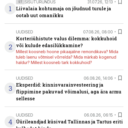
SISUTURUNDUS
31.07.26, 12:13
ST
1
Liivalaia kohtumaja on jõudnud turule ja
ootab uut omanikku
UUDISED
07.08.26, 08:00
Korteriühistute valus dilemma: kokkuhoid
2
või kulude edasilükkamine?
Millest koosneb hoone pikaajaline remondikava? Mida
tuleb laenu võtmisel võrrelda? Mida märkab kogenud
haldur? Millest koosneb tark kokkuhoid?
UUDISED
06.08.26, 14:06
Eksperdid: kinnisvarainvesteering ja
3
flippimine pakuvad võimalusi, aga ära armu
sellesse
UUDISED
06.08.26, 06:15
4
Üürileandjad küsivad Tallinnas ja Tartus eriti