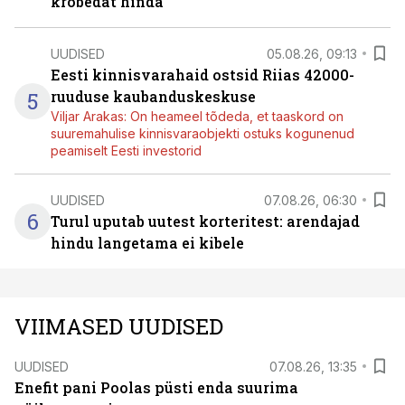
krõbedat hinda
UUDISED
05.08.26, 09:13
Eesti kinnisvarahaid ostsid Riias 42000-
5
ruuduse kaubanduskeskuse
Viljar Arakas: On heameel tõdeda, et taaskord on
suuremahulise kinnisvaraobjekti ostuks kogunenud
peamiselt Eesti investorid
UUDISED
07.08.26, 06:30
6
Turul uputab uutest korteritest: arendajad
hindu langetama ei kibele
VIIMASED UUDISED
UUDISED
07.08.26, 13:35
Enefit pani Poolas püsti enda suurima