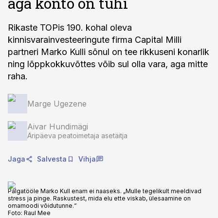
aga konto on tühi
Rikaste TOPis 190. kohal oleva
kinnisvarainvesteeringute firma Capital Milli
partneri Marko Kulli sõnul on tee rikkuseni konarlik
ning lõppkokkuvõttes võib sul olla vara, aga mitte
raha.
Marge Ugezene
Aivar Hundimägi
Äripäeva peatoimetaja asetäitja
Jaga
Salvesta
Vihja
Palgatööle Marko Kull enam ei naaseks. „Mulle tegelikult meeldivad
stress ja pinge. Raskustest, mida elu ette viskab, ülesaamine on
omamoodi võidutunne.“
Foto:
Raul Mee