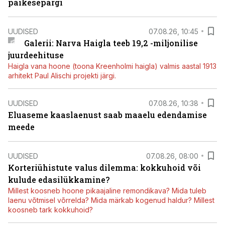
päikesepargi
UUDISED
07.08.26, 10:45
Galerii: Narva Haigla teeb 19,2 -miljonilise
juurdeehituse
Haigla vana hoone (toona Kreenholmi haigla) valmis aastal 1913
arhitekt Paul Alischi projekti järgi.
UUDISED
07.08.26, 10:38
Eluaseme kaaslaenust saab maaelu edendamise
meede
UUDISED
07.08.26, 08:00
Korteriühistute valus dilemma: kokkuhoid või
kulude edasilükkamine?
Millest koosneb hoone pikaajaline remondikava? Mida tuleb
laenu võtmisel võrrelda? Mida märkab kogenud haldur? Millest
koosneb tark kokkuhoid?