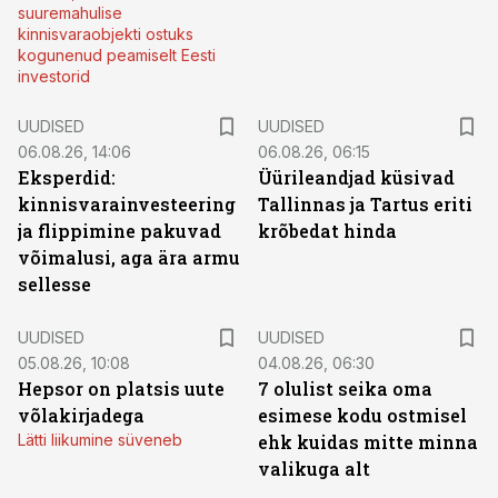
suuremahulise
kinnisvaraobjekti ostuks
kogunenud peamiselt Eesti
investorid
UUDISED
UUDISED
06.08.26, 14:06
06.08.26, 06:15
Eksperdid:
Üürileandjad küsivad
kinnisvarainvesteering
Tallinnas ja Tartus eriti
ja flippimine pakuvad
krõbedat hinda
võimalusi, aga ära armu
sellesse
UUDISED
UUDISED
05.08.26, 10:08
04.08.26, 06:30
Hepsor on platsis uute
7 olulist seika oma
võlakirjadega
esimese kodu ostmisel
Lätti liikumine süveneb
ehk kuidas mitte minna
valikuga alt