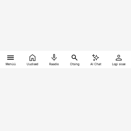
Menüü
Uudised
Raadio
Otsing
AI Chat
Logi sisse
Vana-Lõuna 39/1, 19094 Tallinn
(+372) 667 0111
kinnisvarauudised@kinnisvarauudised.ee
Telli
Reklaam
Firmast