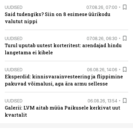
UUDISED
07.08.26, 07:00
Said tudengiks? Siin on 8 esimese üürikodu
valutut nippi
UUDISED
07.08.26, 06:30
Turul uputab uutest korteritest: arendajad hindu
langetama ei kibele
UUDISED
06.08.26, 14:06
Eksperdid: kinnisvarainvesteering ja flippimine
pakuvad võimalusi, aga ära armu sellesse
UUDISED
06.08.26, 13:54
Galerii: LVM aitab müüa Paikusele kerkivat uut
kvartalit