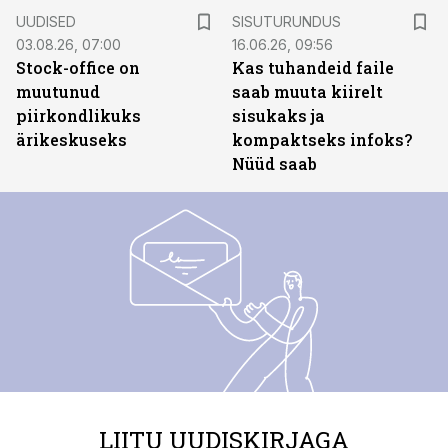
ST
UUDISED
SISUTURUNDUS
03.08.26, 07:00
16.06.26, 09:56
Stock-office on
Kas tuhandeid faile
muutunud
saab muuta kiirelt
piirkondlikuks
sisukaks ja
ärikeskuseks
kompaktseks infoks?
Nüüd saab
LIITU UUDISKIRJAGA