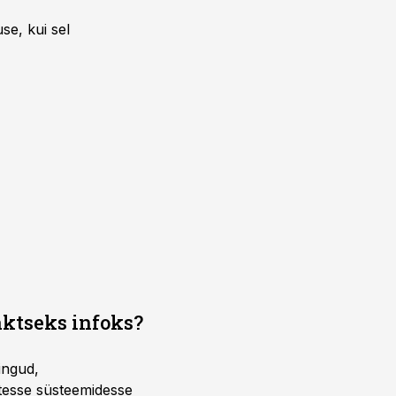
se, kui sel
aktseks infoks?
ingud,
atesse süsteemidesse