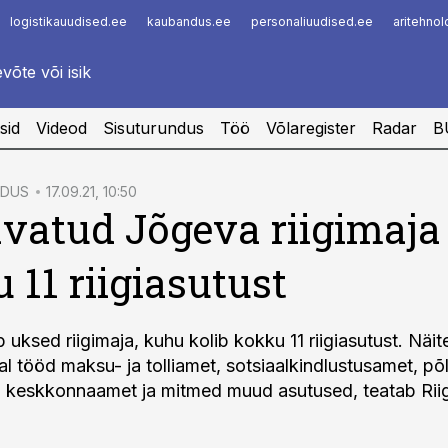
logistikauudised.ee
kaubandus.ee
personaliuudised.ee
aritehno
Infopank
Radar
sid
Videod
Sisuturundus
Töö
Võlaregister
Radar
B
LDUS
17.09.21, 10:50
vatud Jõgeva riigimaja
 11 riigiasutust
uksed riigimaja, kuhu kolib kokku 11 riigiasutust. Näit
al tööd maksu- ja tolliamet, sotsiaalkindlustusamet, p
, keskkonnaamet ja mitmed muud asutused, teatab Riig