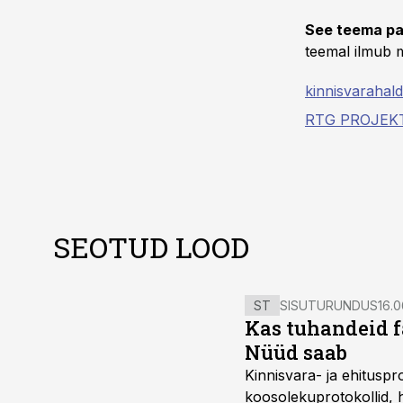
See teema pa
teemal ilmub m
kinnisvarahal
RTG PROJEK
SEOTUD LOOD
ST
SISUTURUNDUS
16.0
Kas tuhandeid f
Nüüd saab
Kinnisvara- ja ehitusp
koosolekuprotokollid, 