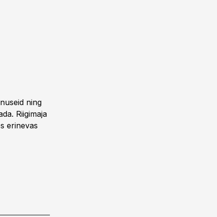
enuseid ning
da. Riigimaja
es erinevas