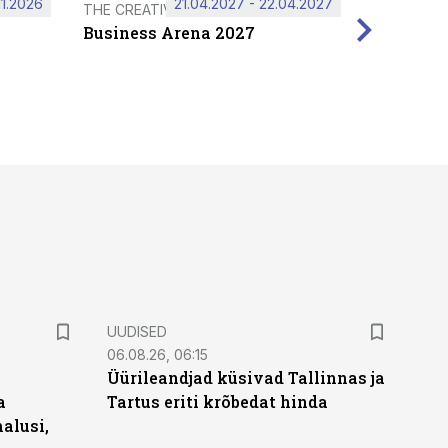
11.2026
21.04.2027 - 22.04.2027
THE CREATIVE HUB
Business Arena 2027
UUDISED
06.08.26, 06:15
Üürileandjad küsivad Tallinnas ja
a
Tartus eriti krõbedat hinda
alusi,