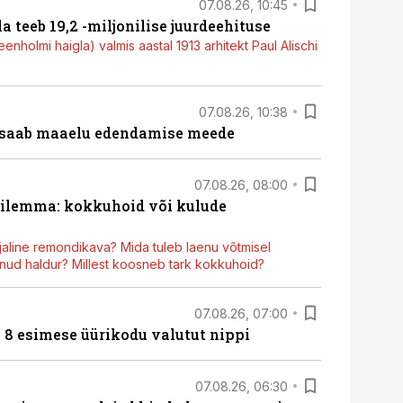
07.08.26, 10:45
a teeb 19,2 -miljonilise juurdeehituse
nholmi haigla) valmis aastal 1913 arhitekt Paul Alischi
07.08.26, 10:38
 saab maaelu edendamise meede
07.08.26, 08:00
dilemma: kokkuhoid või kulude
aline remondikava? Mida tuleb laenu võtmisel
ud haldur? Millest koosneb tark kokkuhoid?
07.08.26, 07:00
n 8 esimese üürikodu valutut nippi
07.08.26, 06:30