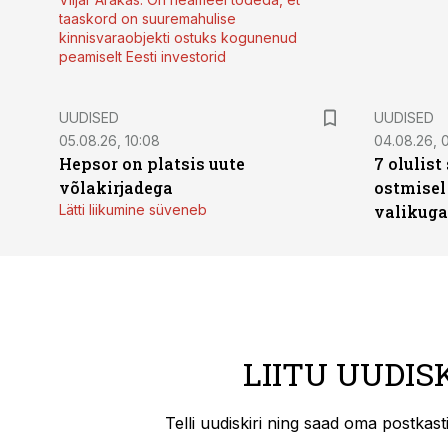
taaskord on suuremahulise
kinnisvaraobjekti ostuks kogunenud
peamiselt Eesti investorid
UUDISED
UUDISED
05.08.26, 10:08
04.08.26, 
Hepsor on platsis uute
7 olulis
võlakirjadega
ostmisel
Lätti liikumine süveneb
valikuga
LIITU UUDIS
Telli uudiskiri ning saad oma postkas