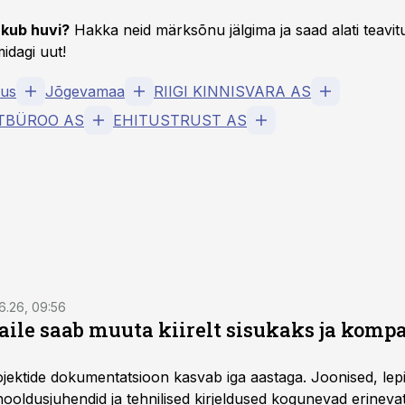
kub huvi?
Hakka neid märksõnu jälgima ja saad alati teavitu
idagi uut!
dus
Jõgevamaa
RIIGI KINNISVARA AS
TBÜROO AS
EHITUSTRUST AS
6.26, 09:56
aile saab muuta kiirelt sisukaks ja komp
rojektide dokumentatsioon kasvab iga aastaga. Joonised, lep
hooldusjuhendid ja tehnilised kirjeldused kogunevad erinev