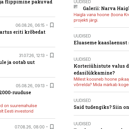
 ja flippimine pakuvad
UUDISED
Galerii: Narva Haigl
Haigla vana hoone (toona Kree
projekti järgi.
06.08.26, 06:15
artus eriti krõbedat
UUDISED
Eluaseme kaaslaenust
31.07.26, 12:13
UUDISED
le ja ootab uut
Korteriühistute valus 
edasilükkamine?
Millest koosneb hoone pikaaj
võrrelda? Mida märkab kogen
05.08.26, 09:13
42000-ruuduse
UUDISED
rd on suuremahulise
Said tudengiks? Siin o
t Eesti investorid
UUDISED
07.08.26, 08:00