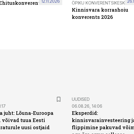
12.11.2026
26.
 Ehituskonverents 2026
ÖPIKU KONVERENTSIKESKUS
Kinnisvara korrashoiu
konverents 2026
UUDISED
:17
06.08.26, 14:06
a juht: Lõuna-Euroopa
Eksperdid:
 võivad tuua Eesti
kinnisvarainvesteering j
aturule uusi ostjaid
flippimine pakuvad võim