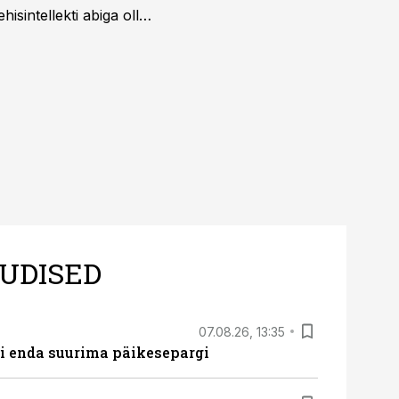
isintellekti abiga olla
UDISED
07.08.26, 13:35
ti enda suurima päikesepargi