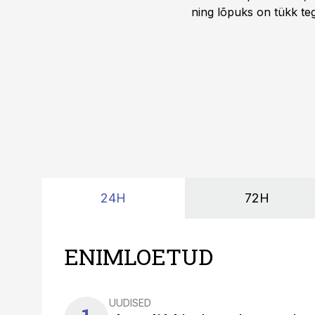
ning lõpuks on tükk teg
kordades lihtsam.
24H
72H
ENIMLOETUD
UUDISED