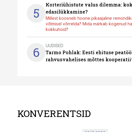
Korteriühistute valus dilemma: ko
5
edasilükkamine?
Millest koosneb hoone pikaajaline remondik
võtmisel võrrelda? Mida märkab kogenud hal
kokkuhoid?
UUDISED
6
Tarmo Pohlak: Eesti ehituse peatöö
rahvusvahelises mõttes kooperatii
KONVERENTSID