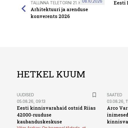
08.10.2026
Eesti
TALLINNA TELETORNI 21. KORRUSEL
Arhitektuuri ja arenduse
konverents 2026
HETKEL KUUM
UUDISED
SAATED
05.08.26, 09:13
03.08.26, 11
Eesti kinnisvarahaid ostsid Riias
Arco Var
42000-ruuduse
inimesed
kaubanduskeskuse
kinnisvar
Viljar Arakas: On heameel tõdeda, et