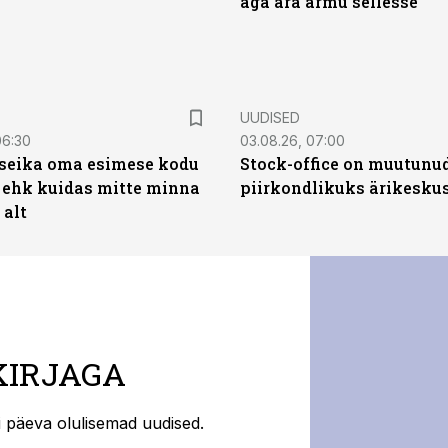
aga ära armu sellesse
UUDISED
06:30
03.08.26, 07:00
t seika oma esimese kodu
Stock-office on muutunu
 ehk kuidas mitte minna
piirkondlikuks ärikesku
 alt
KIRJAGA
ti päeva olulisemad uudised.