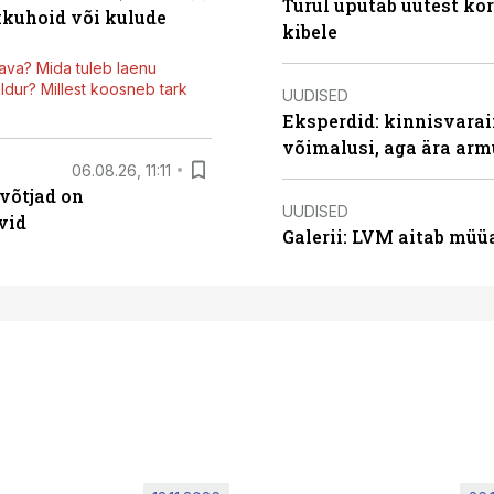
Turul uputab uutest kor
kkuhoid või kulude
kibele
ava? Mida tuleb laenu
dur? Millest koosneb tark
UUDISED
Eksperdid: kinnisvarai
võimalusi, aga ära arm
06.08.26, 11:11
võtjad on
UUDISED
vid
Galerii: LVM aitab müü