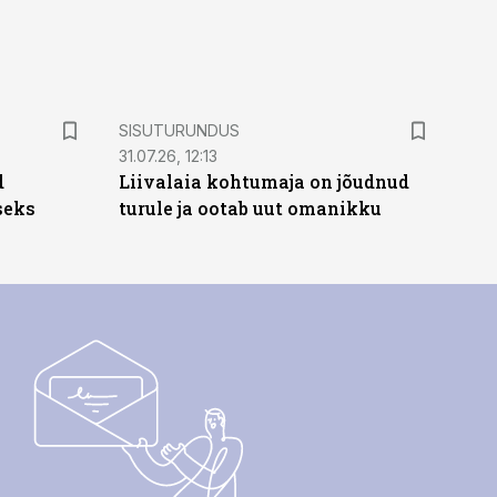
ST
SISUTURUNDUS
31.07.26, 12:13
d
Liivalaia kohtumaja on jõudnud
seks
turule ja ootab uut omanikku