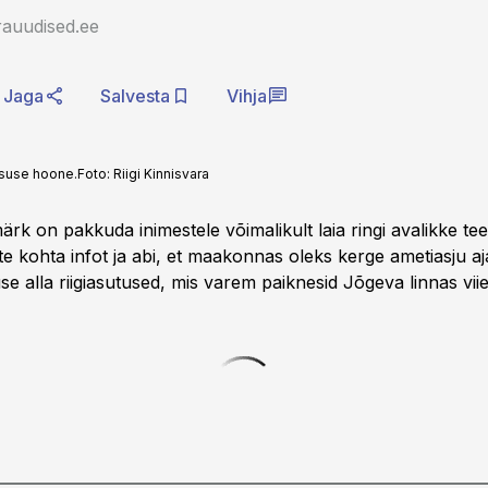
rauudised.ee
Jaga
Salvesta
Vihja
tsuse hoone.
Foto:
Riigi Kinnisvara
ärk on pakkuda inimestele võimalikult laia ringi avalikke te
e kohta infot ja abi, et maakonnas oleks kerge ametiasju aja
e alla riigiasutused, mis varem paiknesid Jõgeva linnas vii