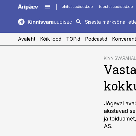
ehitusuudised.ee
toostusuudised.ee
kaubandus.ee
imelineajalugu.ee
logistikauudised.ee
imelineteadus.ee
Avaleht
Kõik lood
TOPid
Podcastid
Konverent
cebook
KINNISVARAHA
Vasta
Twitter)
kedIn
kokku
ail
k
Jõgeval avab 
alustavad se
ja toiduamet
AS.