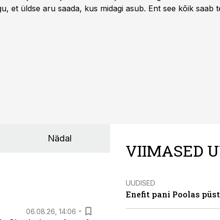
u, et üldse aru saada, kus midagi asub. Ent see kõik saab teh
Nädal
VIIMASED U
UUDISED
Enefit pani Poolas püs
06.08.26, 14:06