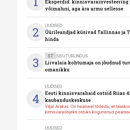
1
Eksperdid: kinnisvarainvesteering
võimalusi, aga ära armu sellesse
UUDISED
2
Üürileandjad küsivad Tallinnas ja T
hinda
ST
SISUTURUNDUS
3
Liivalaia kohtumaja on jõudnud turu
omanikku
UUDISED
Eesti kinnisvarahaid ostsid Riias 
4
kaubanduskeskuse
Viljar Arakas: On heameel tõdeda, et taasko
kinnisvaraobjekti ostuks kogunenud peamisel
UUDISED