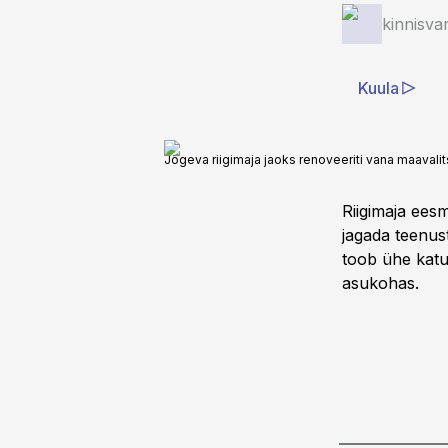
kinnisva
Kuula
Jõgeva riigimaja jaoks renoveeriti vana maavali
Riigimaja eesm
jagada teenust
toob ühe katus
asukohas.