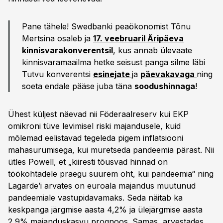
Pane tähele! Swedbanki peaökonomist Tõnu
Mertsina osaleb ja
17. veebruaril Äripäeva
kinnisvarakonverentsil
, kus annab ülevaate
kinnisvaramaailma hetke seisust panga silme läbi
Tutvu konverentsi
esinejate
ja
päevakavaga
ning
soeta endale pääse juba täna
soodushinnaga
!
Ühest küljest näevad nii Föderaalreserv kui EKP
omikroni tüve levimisel riski majandusele, kuid
mõlemad eelistavad tegeleda pigem inflatsiooni
mahasurumisega, kui muretseda pandeemia pärast. Nii
ütles Powell, et „kiiresti tõusvad hinnad on
töökohtadele praegu suurem oht, kui pandeemia“ ning
Lagarde’i arvates on euroala majandus muutunud
pandeemiale vastupidavamaks. Seda näitab ka
keskpanga järgmise aasta 4,2% ja ülejärgmise aasta
2,9% majanduskasvu prognoos. Samas, arvestades