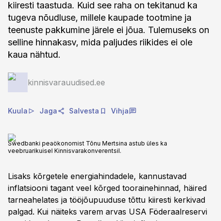
kiiresti taastuda. Kuid see raha on tekitanud ka
tugeva nõudluse, millele kaupade tootmine ja
teenuste pakkumine järele ei jõua. Tulemuseks on
selline hinnakasv, mida paljudes riikides ei ole
kaua nähtud.
kinnisvarauudised.ee
Kuula
Jaga
Salvesta
Vihja
Swedbanki peaökonomist Tõnu Mertsina astub üles ka
veebruarikuisel Kinnisvarakonverentsil.
Lisaks kõrgetele energiahindadele, kannustavad
inflatsiooni tagant veel kõrged toorainehinnad, häired
tarneahelates ja tööjõupuuduse tõttu kiiresti kerkivad
palgad. Kui näiteks varem arvas USA Föderaalreservi