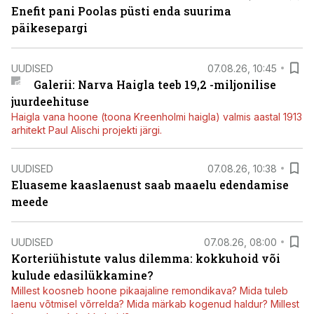
Enefit pani Poolas püsti enda suurima
päikesepargi
UUDISED
07.08.26, 10:45
Galerii: Narva Haigla teeb 19,2 -miljonilise
juurdeehituse
Haigla vana hoone (toona Kreenholmi haigla) valmis aastal 1913
arhitekt Paul Alischi projekti järgi.
UUDISED
07.08.26, 10:38
Eluaseme kaaslaenust saab maaelu edendamise
meede
UUDISED
07.08.26, 08:00
Korteriühistute valus dilemma: kokkuhoid või
kulude edasilükkamine?
Millest koosneb hoone pikaajaline remondikava? Mida tuleb
laenu võtmisel võrrelda? Mida märkab kogenud haldur? Millest