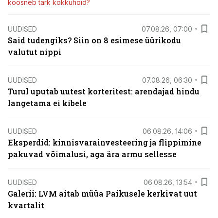
koosneb tark kokkuhoid?
UUDISED
07.08.26, 07:00
Said tudengiks? Siin on 8 esimese üürikodu
valutut nippi
UUDISED
07.08.26, 06:30
Turul uputab uutest korteritest: arendajad hindu
langetama ei kibele
UUDISED
06.08.26, 14:06
Eksperdid: kinnisvarainvesteering ja flippimine
pakuvad võimalusi, aga ära armu sellesse
UUDISED
06.08.26, 13:54
Galerii: LVM aitab müüa Paikusele kerkivat uut
kvartalit