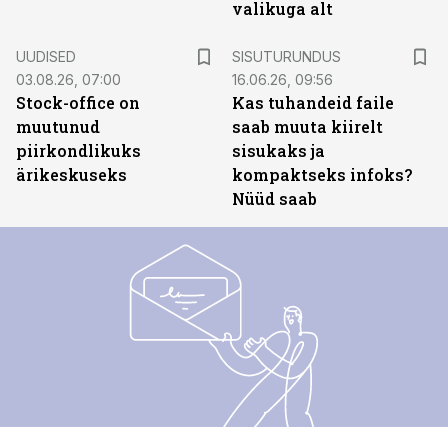
valikuga alt
ST
UUDISED
SISUTURUNDUS
03.08.26, 07:00
16.06.26, 09:56
Stock-office on
Kas tuhandeid faile
muutunud
saab muuta kiirelt
piirkondlikuks
sisukaks ja
ärikeskuseks
kompaktseks infoks?
Nüüd saab