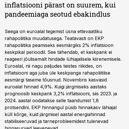
inflatsiooni pärast on suurem, kui
pandeemiaga seotud ebakindlus
Seega on euroalal tegemist üsna ettevaatliku
rahapoliitika muudatusega. Teatavasti on EKP
rahapoliitika peamiseks eesmärgiks 2% inflatsioon
keskpikal perioodil. See tähendab, et keskpank ei
reageeri jõulisemalt hindade lühiajalisele kiirenemisele.
Euroalal, nii nagu paljudes teistes riikides, on
inflatsiooni aga juba üle keskpanga rahapoliitilise
eesmärgi taseme tõusnud. Novembris kasvasid
euroalal hinnad 4,9%. Kuigi järgmiseks aastaks
prognoosib keskpank 3,2% inflatsiooni, siis 2023. ja
2024. aastal oodatakse selle taandumist 1,8
protsendini. EKP hinnangul püsib hinnakasv lähiajal
küll kõrge, kuid järgmisel aastal energiahinnad
stabiliseeruvad ja tarneprobleemidest tulenevad
hinnasurved leevenevad.