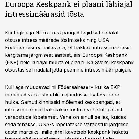
Euroopa Keskpank ei plaani lähiajal
intressimäärasid tõsta
Kui Inglise ja Norra keskpangad tegid sel nädalal
otsuse intressimäärade tõstmiseks ning USA
Föderaalreserv näitas ära, et hakkab intressimäärasid
kergitama järgmisest aastast, siis Euroopa Keskpank
(EKP) neid lähiajal muuta ei plaani. Ka Šveitsi keskpank
otsustas sel nädalal jätta peamine intressimäär paigale.
Küll aga muudavad nii Föderaalreserv kui ka EKP
mõlemad varaoste ehk majandusse lisatava raha
hulka. Samuti kinnitasid mõlemad keskpangad, et
intressimäärasid hakatakse tõstma vahetult pärast
varaostude lõpetamist. Vahe on ainult selles, kuidas
seda tehakse. USA-s lõpetatakse varaostud järgmise
aasta märtsiks, mille järel kavatseb keskpank hakata