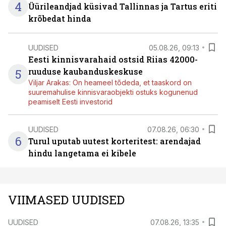
4
Üürileandjad küsivad Tallinnas ja Tartus eriti
krõbedat hinda
UUDISED
05.08.26, 09:13
Eesti kinnisvarahaid ostsid Riias 42000-
5
ruuduse kaubanduskeskuse
Viljar Arakas: On heameel tõdeda, et taaskord on
suuremahulise kinnisvaraobjekti ostuks kogunenud
peamiselt Eesti investorid
UUDISED
07.08.26, 06:30
6
Turul uputab uutest korteritest: arendajad
hindu langetama ei kibele
VIIMASED UUDISED
UUDISED
07.08.26, 13:35