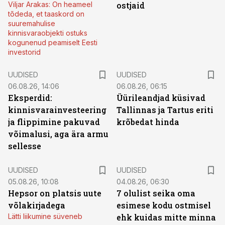
Viljar Arakas: On heameel
ostjaid
tõdeda, et taaskord on
suuremahulise
kinnisvaraobjekti ostuks
kogunenud peamiselt Eesti
investorid
UUDISED
UUDISED
06.08.26, 14:06
06.08.26, 06:15
Eksperdid:
Üürileandjad küsivad
kinnisvarainvesteering
Tallinnas ja Tartus eriti
ja flippimine pakuvad
krõbedat hinda
võimalusi, aga ära armu
sellesse
UUDISED
UUDISED
05.08.26, 10:08
04.08.26, 06:30
Hepsor on platsis uute
7 olulist seika oma
võlakirjadega
esimese kodu ostmisel
Lätti liikumine süveneb
ehk kuidas mitte minna