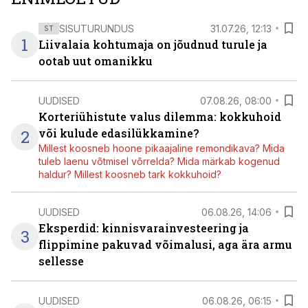
SISUTURUNDUS
31.07.26, 12:13
ST
1
Liivalaia kohtumaja on jõudnud turule ja
ootab uut omanikku
UUDISED
07.08.26, 08:00
Korteriühistute valus dilemma: kokkuhoid
2
või kulude edasilükkamine?
Millest koosneb hoone pikaajaline remondikava? Mida
tuleb laenu võtmisel võrrelda? Mida märkab kogenud
haldur? Millest koosneb tark kokkuhoid?
UUDISED
06.08.26, 14:06
Eksperdid: kinnisvarainvesteering ja
3
flippimine pakuvad võimalusi, aga ära armu
sellesse
UUDISED
06.08.26, 06:15