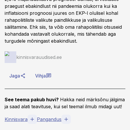
praegust ebakindlust nii pandeemia olukorra kui ka
inflatsiooni prognoosi juures on EKP-l olulisel kohal
rahapoliitiliste valikute paindlikkuse ja valikulisuse
säilitamine. Ehk siis, ta võib oma rahapoliitilisi otsuseid
kohandada vastavalt olukorrale, mis tähendab aga
turgudele mõningast ebakindlust.
kinnisvarauudised.ee
Jaga
Vihja
See teema pakub huvi?
Hakka neid märksõnu jälgima
ja saad alati teavituse, kui sel teemal ilmub midagi uut!
Kinnisvara
Pangandus