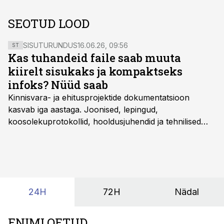
SEOTUD LOOD
SISUTURUNDUS
16.06.26, 09:56
ST
Kas tuhandeid faile saab muuta
kiirelt sisukaks ja kompaktseks
infoks? Nüüd saab
Kinnisvara- ja ehitusprojektide dokumentatsioon
kasvab iga aastaga. Joonised, lepingud,
koosolekuprotokollid, hooldusjuhendid ja tehnilised
kirjeldused kogunevad erinevatesse süsteemidesse
ning lõpuks on tükk tegu, et üldse aru saada, kus
midagi asub. Ent see kõik saab tehisintellekti abiga olla
kordades lihtsam.
24H
72H
Nädal
ENIMLOETUD