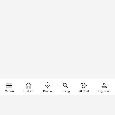
Menüü
Uudised
Raadio
Otsing
AI Chat
Logi sisse
Vana-Lõuna 39/1, 19094 Tallinn