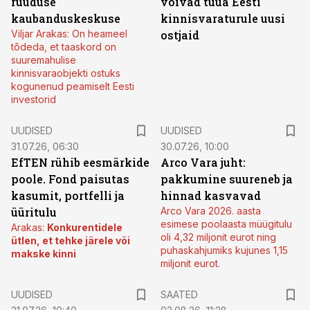
ruuduse
võivad tuua Eesti
kaubanduskeskuse
kinnisvaraturule uusi
Viljar Arakas: On heameel
ostjaid
tõdeda, et taaskord on
suuremahulise
kinnisvaraobjekti ostuks
kogunenud peamiselt Eesti
investorid
UUDISED
UUDISED
31.07.26, 06:30
30.07.26, 10:00
EfTEN rühib eesmärkide
Arco Vara juht:
poole. Fond paisutas
pakkumine suureneb ja
kasumit, portfelli ja
hinnad kasvavad
üüritulu
Arco Vara 2026. aasta
esimese poolaasta müügitulu
Arakas:
Konkurentidele
oli 4,32 miljonit eurot ning
ütlen, et tehke järele või
puhaskahjumiks kujunes 1,15
makske kinni
miljonit eurot.
UUDISED
SAATED