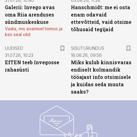
31.07.26, 10:40
03.08.26, 11:28
Galerii: Invego avas
Hanschmidt: me ei osta
oma Riia arenduses
enam odavaid
sündmuskeskuse
ettevõtteid, vaid otsime
Vaata, mis avamisel toimus ja
tõhusaid tegijaid
kes seal olid
ST
UUDISED
SISUTURUNDUS
31.07.26, 10:23
16.06.26, 09:56
EfTEN teeb Invegosse
Miks kulub kinnisvaras
rahasüsti
endiselt kolmandik
tööajast info otsimisele
ja kuidas seda muuta
saaks?