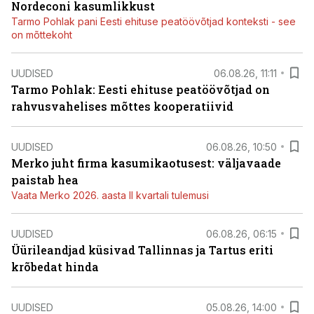
Nordeconi kasumlikkust
Tarmo Pohlak pani Eesti ehituse peatöövõtjad konteksti - see
on mõttekoht
UUDISED
06.08.26, 11:11
Tarmo Pohlak: Eesti ehituse peatöövõtjad on
rahvusvahelises mõttes kooperatiivid
UUDISED
06.08.26, 10:50
Merko juht firma kasumikaotusest: väljavaade
paistab hea
Vaata Merko 2026. aasta II kvartali tulemusi
UUDISED
06.08.26, 06:15
Üürileandjad küsivad Tallinnas ja Tartus eriti
krõbedat hinda
UUDISED
05.08.26, 14:00