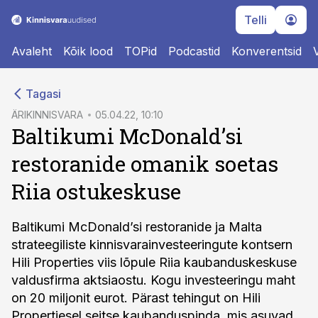
Telli
Avaleht
Kõik lood
TOPid
Podcastid
Konverentsid
cebook
Tagasi
Twitter)
ÄRIKINNISVARA
05.04.22, 10:10
Baltikumi McDonald’si
kedIn
restoranide omanik soetas
ail
Riia ostukeskuse
k
Baltikumi McDonald’si restoranide ja Malta
strateegiliste kinnisvarainvesteeringute kontsern
Hili Properties viis lõpule Riia kaubanduskeskuse
valdusfirma aktsiaostu. Kogu investeeringu maht
on 20 miljonit eurot. Pärast tehingut on Hili
Propertiesel seitse kaubanduspinda, mis asuvad