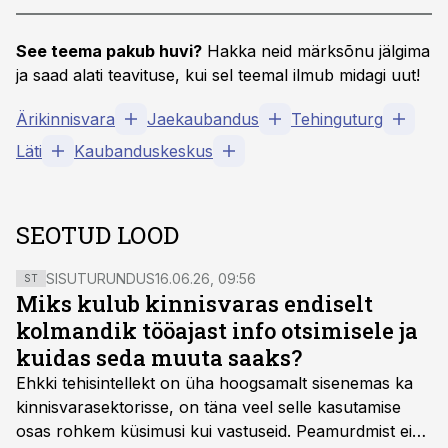
See teema pakub huvi?
Hakka neid märksõnu jälgima
ja saad alati teavituse, kui sel teemal ilmub midagi uut!
Ärikinnisvara
Jaekaubandus
Tehinguturg
Läti
Kaubanduskeskus
SEOTUD LOOD
SISUTURUNDUS
16.06.26, 09:56
ST
Miks kulub kinnisvaras endiselt
kolmandik tööajast info otsimisele ja
kuidas seda muuta saaks?
Ehkki tehisintellekt on üha hoogsamalt sisenemas ka
kinnisvarasektorisse, on täna veel selle kasutamise
osas rohkem küsimusi kui vastuseid. Peamurdmist ei