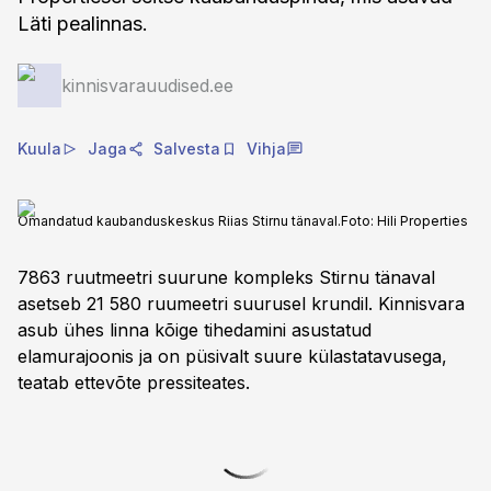
Läti pealinnas.
kinnisvarauudised.ee
Kuula
Jaga
Salvesta
Vihja
Omandatud kaubanduskeskus Riias Stirnu tänaval.
Foto:
Hili Properties
7863 ruutmeetri suurune kompleks Stirnu tänaval
asetseb 21 580 ruumeetri suurusel krundil. Kinnisvara
asub ühes linna kõige tihedamini asustatud
elamurajoonis ja on püsivalt suure külastatavusega,
teatab ettevõte pressiteates.