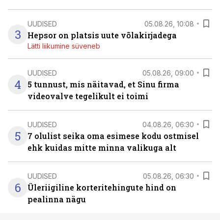
UUDISED
05.08.26, 10:08
3
Hepsor on platsis uute võlakirjadega
Lätti liikumine süveneb
UUDISED
05.08.26, 09:00
4
5 tunnust, mis näitavad, et Sinu firma
videovalve tegelikult ei toimi
UUDISED
04.08.26, 06:30
5
7 olulist seika oma esimese kodu ostmisel
ehk kuidas mitte minna valikuga alt
UUDISED
05.08.26, 06:30
6
Üleriigiline korteritehingute hind on
pealinna nägu