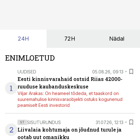
tekita niivõrd see, millist AI-lahendust kasutada, vaid
kas ettevõtte andmed on üldse sellisel kujul olemas, et
tehisintellekt neist midagi mõistlikku välja lugeda
suudaks.
24H
72H
Nädal
ENIMLOETUD
UUDISED
05.08.26, 09:13
Eesti kinnisvarahaid ostsid Riias 42000-
1
ruuduse kaubanduskeskuse
Viljar Arakas: On heameel tõdeda, et taaskord on
suuremahulise kinnisvaraobjekti ostuks kogunenud
peamiselt Eesti investorid
SISUTURUNDUS
31.07.26, 12:13
ST
2
Liivalaia kohtumaja on jõudnud turule ja
ootab uut omanikku