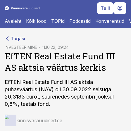
Telli
Avaleht
Kõik lood
TOPid
Podcastid
Konverentsid
cebook
Tagasi
Twitter)
INVESTEERIMINE
11.10.22, 09:24
EfTEN Real Estate Fund III
kedIn
AS aktsia väärtus kerkis
ail
k
EfTEN Real Estate Fund III AS aktsia
puhasväärtus (NAV) oli 30.09.2022 seisuga
20,3183 eurot, suurenedes septembri jooksul
0,8%, teatab fond.
kinnisvarauudised.ee