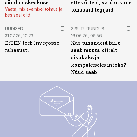
sündmuskeskuse
ettevõtteid, vaid otsime
Vaata, mis avamisel toimus ja
tõhusaid tegijaid
kes seal olid
ST
UUDISED
SISUTURUNDUS
31.07.26, 10:23
16.06.26, 09:56
EfTEN teeb Invegosse
Kas tuhandeid faile
rahasüsti
saab muuta kiirelt
sisukaks ja
kompaktseks infoks?
Nüüd saab