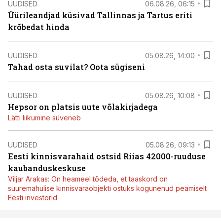
UUDISED
06.08.26, 06:15
Üürileandjad küsivad Tallinnas ja Tartus eriti
krõbedat hinda
UUDISED
05.08.26, 14:00
Tahad osta suvilat? Oota sügiseni
UUDISED
05.08.26, 10:08
Hepsor on platsis uute võlakirjadega
Lätti liikumine süveneb
UUDISED
05.08.26, 09:13
Eesti kinnisvarahaid ostsid Riias 42000-ruuduse
kaubanduskeskuse
Viljar Arakas: On heameel tõdeda, et taaskord on
suuremahulise kinnisvaraobjekti ostuks kogunenud peamiselt
Eesti investorid