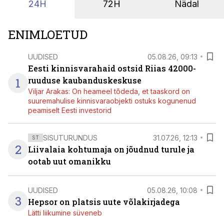
24H
72H
Nädal
ENIMLOETUD
UUDISED
05.08.26, 09:13
Eesti kinnisvarahaid ostsid Riias 42000-
1
ruuduse kaubanduskeskuse
Viljar Arakas: On heameel tõdeda, et taaskord on
suuremahulise kinnisvaraobjekti ostuks kogunenud
peamiselt Eesti investorid
SISUTURUNDUS
31.07.26, 12:13
ST
2
Liivalaia kohtumaja on jõudnud turule ja
ootab uut omanikku
UUDISED
05.08.26, 10:08
3
Hepsor on platsis uute võlakirjadega
Lätti liikumine süveneb