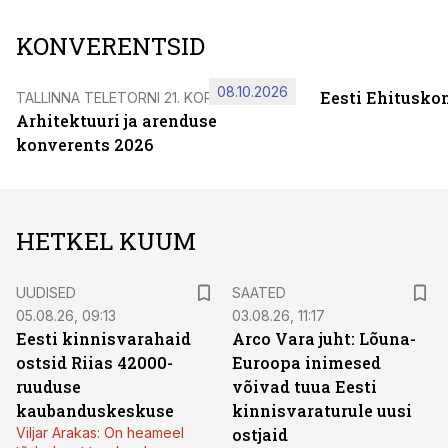
KONVERENTSID
08.10.2026
Eesti Ehitusko
TALLINNA TELETORNI 21. KORRUSEL
Arhitektuuri ja arenduse
konverents 2026
HETKEL KUUM
UUDISED
SAATED
05.08.26, 09:13
03.08.26, 11:17
Eesti kinnisvarahaid
Arco Vara juht: Lõuna-
ostsid Riias 42000-
Euroopa inimesed
ruuduse
võivad tuua Eesti
kaubanduskeskuse
kinnisvaraturule uusi
Viljar Arakas: On heameel
ostjaid