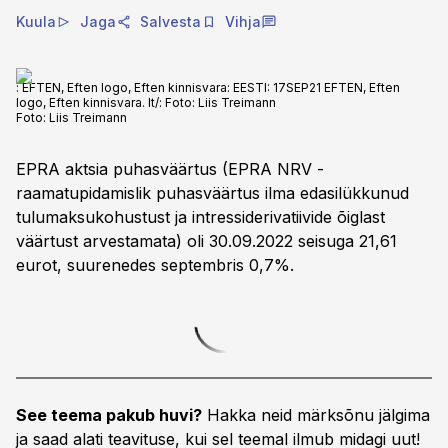
Kuula
Jaga
Salvesta
Vihja
: EFTEN, Eften logo, Eften kinnisvara: EESTI: 17SEP21 EFTEN, Eften
logo, Eften kinnisvara. lt/: Foto: Liis Treimann
Foto:
Liis Treimann
EPRA aktsia puhasväärtus (EPRA NRV -
raamatupidamislik puhasväärtus ilma edasilükkunud
tulumaksukohustust ja intressiderivatiivide õiglast
väärtust arvestamata) oli 30.09.2022 seisuga 21,61
eurot, suurenedes septembris 0,7%.
See teema pakub huvi?
Hakka neid märksõnu jälgima
ja saad alati teavituse, kui sel teemal ilmub midagi uut!