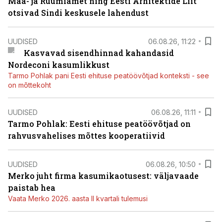
Maa- ja Ruumiamet ning Eesti Arhitektide Liit
otsivad Sindi keskusele lahendust
UUDISED
06.08.26, 11:22
Kasvavad sisendhinnad kahandasid
Nordeconi kasumlikkust
Tarmo Pohlak pani Eesti ehituse peatöövõtjad konteksti - see
on mõttekoht
UUDISED
06.08.26, 11:11
Tarmo Pohlak: Eesti ehituse peatöövõtjad on
rahvusvahelises mõttes kooperatiivid
UUDISED
06.08.26, 10:50
Merko juht firma kasumikaotusest: väljavaade
paistab hea
Vaata Merko 2026. aasta II kvartali tulemusi