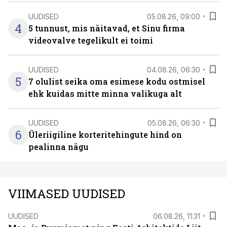
UUDISED
05.08.26, 09:00
4
5 tunnust, mis näitavad, et Sinu firma
videovalve tegelikult ei toimi
UUDISED
04.08.26, 06:30
5
7 olulist seika oma esimese kodu ostmisel
ehk kuidas mitte minna valikuga alt
UUDISED
05.08.26, 06:30
6
Üleriigiline korteritehingute hind on
pealinna nägu
VIIMASED UUDISED
UUDISED
06.08.26, 11:31