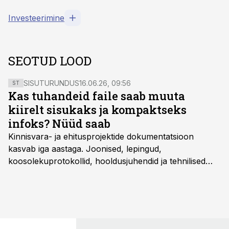
Investeerimine
SEOTUD LOOD
SISUTURUNDUS
16.06.26, 09:56
ST
Kas tuhandeid faile saab muuta
kiirelt sisukaks ja kompaktseks
infoks? Nüüd saab
Kinnisvara- ja ehitusprojektide dokumentatsioon
kasvab iga aastaga. Joonised, lepingud,
koosolekuprotokollid, hooldusjuhendid ja tehnilised
kirjeldused kogunevad erinevatesse süsteemidesse
ning lõpuks on tükk tegu, et üldse aru saada, kus
midagi asub. Ent see kõik saab tehisintellekti abiga olla
kordades lihtsam.