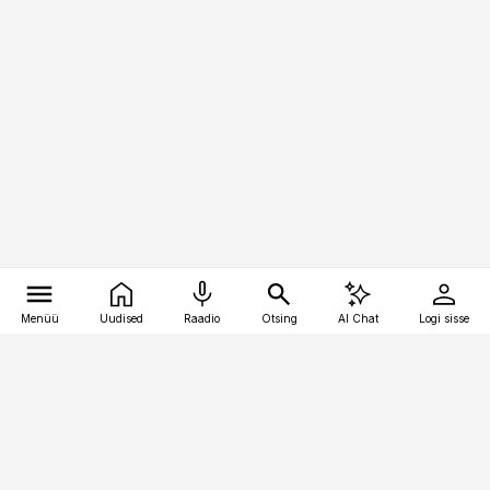
Menüü
Uudised
Raadio
Otsing
AI Chat
Logi sisse
Vana-Lõuna 39/1, 19094 Tallinn
(+372) 667 0111
kinnisvarauudised@kinnisvarauudised.ee