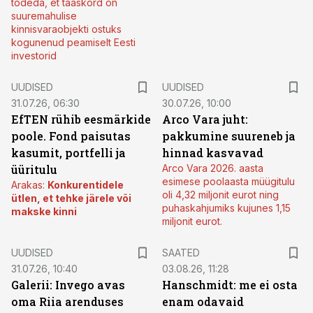
tõdeda, et taaskord on
suuremahulise
kinnisvaraobjekti ostuks
kogunenud peamiselt Eesti
investorid
UUDISED
UUDISED
31.07.26, 06:30
30.07.26, 10:00
EfTEN rühib eesmärkide
Arco Vara juht:
poole. Fond paisutas
pakkumine suureneb ja
kasumit, portfelli ja
hinnad kasvavad
üüritulu
Arco Vara 2026. aasta
esimese poolaasta müügitulu
Arakas:
Konkurentidele
oli 4,32 miljonit eurot ning
ütlen, et tehke järele või
puhaskahjumiks kujunes 1,15
makske kinni
miljonit eurot.
UUDISED
SAATED
31.07.26, 10:40
03.08.26, 11:28
Galerii: Invego avas
Hanschmidt: me ei osta
oma Riia arenduses
enam odavaid