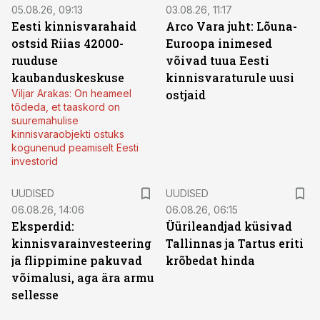
05.08.26, 09:13
03.08.26, 11:17
Eesti kinnisvarahaid
Arco Vara juht: Lõuna-
ostsid Riias 42000-
Euroopa inimesed
ruuduse
võivad tuua Eesti
kaubanduskeskuse
kinnisvaraturule uusi
Viljar Arakas: On heameel
ostjaid
tõdeda, et taaskord on
suuremahulise
kinnisvaraobjekti ostuks
kogunenud peamiselt Eesti
investorid
UUDISED
UUDISED
06.08.26, 14:06
06.08.26, 06:15
Eksperdid:
Üürileandjad küsivad
kinnisvarainvesteering
Tallinnas ja Tartus eriti
ja flippimine pakuvad
krõbedat hinda
võimalusi, aga ära armu
sellesse