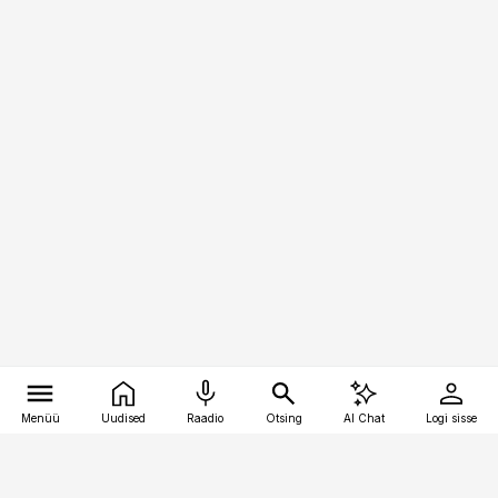
Menüü
Uudised
Raadio
Otsing
AI Chat
Logi sisse