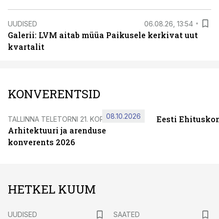
UUDISED
06.08.26, 13:54
Galerii: LVM aitab müüa Paikusele kerkivat uut
kvartalit
KONVERENTSID
08.10.2026
Eesti Ehitusko
TALLINNA TELETORNI 21. KORRUSEL
Arhitektuuri ja arenduse
konverents 2026
HETKEL KUUM
UUDISED
SAATED