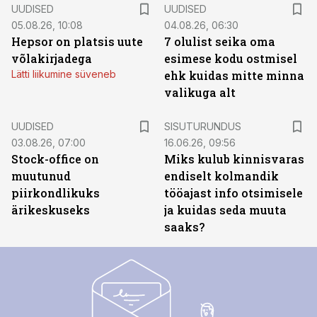
UUDISED
UUDISED
05.08.26, 10:08
04.08.26, 06:30
Hepsor on platsis uute
7 olulist seika oma
võlakirjadega
esimese kodu ostmisel
Lätti liikumine süveneb
ehk kuidas mitte minna
valikuga alt
ST
UUDISED
SISUTURUNDUS
03.08.26, 07:00
16.06.26, 09:56
Stock-office on
Miks kulub kinnisvaras
muutunud
endiselt kolmandik
piirkondlikuks
tööajast info otsimisele
ärikeskuseks
ja kuidas seda muuta
saaks?