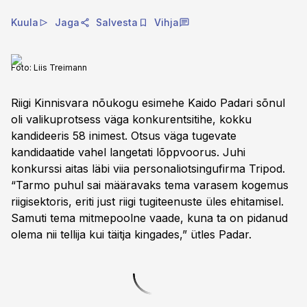
Kuula
Jaga
Salvesta
Vihja
Foto:
Liis Treimann
Riigi Kinnisvara nõukogu esimehe Kaido Padari sõnul
oli valikuprotsess väga konkurentsitihe, kokku
kandideeris 58 inimest. Otsus väga tugevate
kandidaatide vahel langetati lõppvoorus. Juhi
konkurssi aitas läbi viia personaliotsingufirma Tripod.
“Tarmo puhul sai määravaks tema varasem kogemus
riigisektoris, eriti just riigi tugiteenuste üles ehitamisel.
Samuti tema mitmepoolne vaade, kuna ta on pidanud
olema nii tellija kui täitja kingades,” ütles Padar.