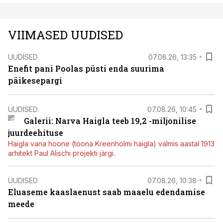
VIIMASED UUDISED
UUDISED
07.08.26, 13:35
Enefit pani Poolas püsti enda suurima
päikesepargi
UUDISED
07.08.26, 10:45
Galerii: Narva Haigla teeb 19,2 -miljonilise
juurdeehituse
Haigla vana hoone (toona Kreenholmi haigla) valmis aastal 1913
arhitekt Paul Alischi projekti järgi.
UUDISED
07.08.26, 10:38
Eluaseme kaaslaenust saab maaelu edendamise
meede