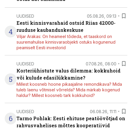
UUDISED
05.08.26, 09:13
Eesti kinnisvarahaid ostsid Riias 42000-
4
ruuduse kaubanduskeskuse
Viljar Arakas: On heameel tõdeda, et taaskord on
suuremahulise kinnisvaraobjekti ostuks kogunenud
peamiselt Eesti investorid
UUDISED
07.08.26, 08:00
Korteriühistute valus dilemma: kokkuhoid
5
või kulude edasilükkamine?
Millest koosneb hoone pikaajaline remondikava? Mida
tuleb laenu võtmisel võrrelda? Mida märkab kogenud
haldur? Millest koosneb tark kokkuhoid?
UUDISED
06.08.26, 11:11
6
Tarmo Pohlak: Eesti ehituse peatöövõtjad on
rahvusvahelises mõttes kooperatiivid