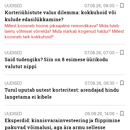
UUDISED
07.08.26, 08:00
Korteriühistute valus dilemma: kokkuhoid või
kulude edasilükkamine?
Millest koosneb hoone pikaajaline remondikava? Mida tuleb
laenu võtmisel võrrelda? Mida märkab kogenud haldur? Millest
koosneb tark kokkuhoid?
UUDISED
07.08.26, 07:00
Said tudengiks? Siin on 8 esimese üürikodu
valutut nippi
UUDISED
07.08.26, 06:30
Turul uputab uutest korteritest: arendajad hindu
langetama ei kibele
UUDISED
06.08.26, 14:06
Eksperdid: kinnisvarainvesteering ja flippimine
pakuvad võimalusi, aga ära armu sellesse