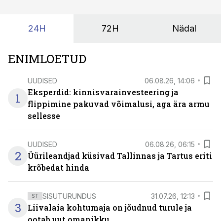
24H
72H
Nädal
ENIMLOETUD
UUDISED
06.08.26, 14:06
Eksperdid: kinnisvarainvesteering ja
1
flippimine pakuvad võimalusi, aga ära armu
sellesse
UUDISED
06.08.26, 06:15
2
Üürileandjad küsivad Tallinnas ja Tartus eriti
krõbedat hinda
SISUTURUNDUS
31.07.26, 12:13
ST
3
Liivalaia kohtumaja on jõudnud turule ja
ootab uut omanikku