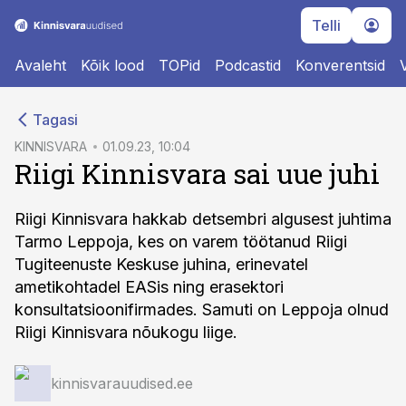
Telli
Avaleht
Kõik lood
TOPid
Podcastid
Konverentsid
cebook
Tagasi
Twitter)
KINNISVARA
01.09.23, 10:04
Riigi Kinnisvara sai uue juhi
kedIn
ail
Riigi Kinnisvara hakkab detsembri algusest juhtima
Tarmo Leppoja, kes on varem töötanud Riigi
k
Tugiteenuste Keskuse juhina, erinevatel
ametikohtadel EASis ning erasektori
konsultatsioonifirmades. Samuti on Leppoja olnud
Riigi Kinnisvara nõukogu liige.
kinnisvarauudised.ee