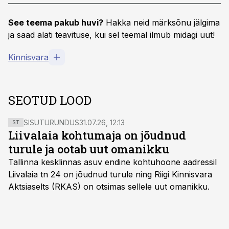
See teema pakub huvi?
Hakka neid märksõnu jälgima
ja saad alati teavituse, kui sel teemal ilmub midagi uut!
Kinnisvara
SEOTUD LOOD
SISUTURUNDUS
31.07.26, 12:13
ST
Liivalaia kohtumaja on jõudnud
turule ja ootab uut omanikku
Tallinna kesklinnas asuv endine kohtuhoone aadressil
Liivalaia tn 24 on jõudnud turule ning Riigi Kinnisvara
Aktsiaselts (RKAS) on otsimas sellele uut omanikku.