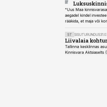
Luksuskinnis
"Uus Maa kinnisvarasaat
aegadel kindel investee
rääkida, et maja või ko
ST
SISUTURUNDUS
31.0
Liivalaia kohtu
Tallinna kesklinnas asu
Kinnisvara Aktsiaselts