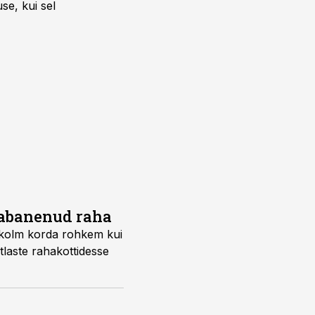
se, kui sel
vabanenud raha
ba kolm korda rohkem kui
stlaste rahakottidesse