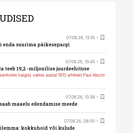
UDISED
07.08.26, 13:35
ti enda suurima päikesepargi
07.08.26, 10:45
a teeb 19,2 -miljonilise juurdeehituse
nholmi haigla) valmis aastal 1913 arhitekt Paul Alischi
07.08.26, 10:38
 saab maaelu edendamise meede
07.08.26, 08:00
dilemma: kokkuhoid või kulude