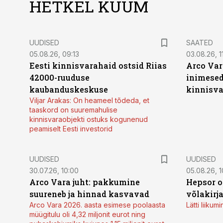
HETKEL KUUM
UUDISED
SAATED
05.08.26, 09:13
03.08.26, 11
Eesti kinnisvarahaid ostsid Riias
Arco Var
42000-ruuduse
inimesed
kaubanduskeskuse
kinnisvar
Viljar Arakas: On heameel tõdeda, et
taaskord on suuremahulise
kinnisvaraobjekti ostuks kogunenud
peamiselt Eesti investorid
UUDISED
UUDISED
30.07.26, 10:00
05.08.26, 1
Arco Vara juht: pakkumine
Hepsor o
suureneb ja hinnad kasvavad
võlakirj
Arco Vara 2026. aasta esimese poolaasta
Lätti liiku
müügitulu oli 4,32 miljonit eurot ning