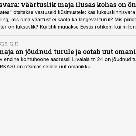
vara: väärtuslik maja ilusas kohas on õn
es" otsitakse vastuseid küsimustele: kas luksuskinnisvara 
ring, mis oma väärtust ei kaota ka langeval turul? Mis piiri
rter on luksuslik? Kui tihti müüakse Eestis rohkem kui milj
7.26, 12:13
maja on jõudnud turule ja ootab uut oman
v endine kohtuhoone aadressil Liivalaia tn 24 on jõudnud tur
 (RKAS) on otsimas sellele uut omanikku.