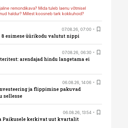
aline remondikava? Mida tuleb laenu võtmisel
ud haldur? Millest koosneb tark kokkuhoid?
07.08.26, 07:00
n 8 esimese üürikodu valutut nippi
07.08.26, 06:30
teritest: arendajad hindu langetama ei
06.08.26, 14:06
nvesteering ja flippimine pakuvad
u sellesse
06.08.26, 13:54
a Paikusele kerkivat uut kvartalit