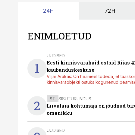
24H
72H
ENIMLOETUD
UUDISED
Eesti kinnisvarahaid ostsid Riias 
1
kaubanduskeskuse
Viljar Arakas: On heameel tõdeda, et taasko
kinnisvaraobjekti ostuks kogunenud peamisel
ST
SISUTURUNDUS
2
Liivalaia kohtumaja on jõudnud turu
omanikku
UUDISED