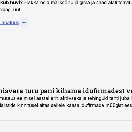
kub huvi?
Hakka neid märksõnu jälgima ja saad alati teavitu
idagi uut!
u analüüs
nisvara turu pani kihama idufirmadest 
uutus eelmisel aastal eriti aktiivseks ja tehinguid tehti ju
alistide kinnitusel aitas sellele kaasa idufirmade müügist ee