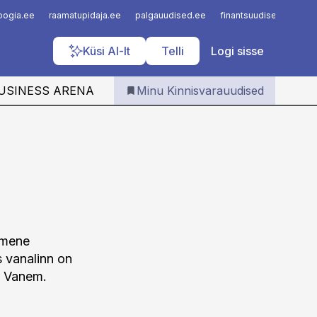
Iseteenindus
loogia.ee
raamatupidaja.ee
palgauudised.ee
finantsuudised.ee
a
Telli Kinnisvarauudised
Küsi AI-lt
Telli
Logi sisse
USINESS ARENA
Minu Kinnisvarauudised
simene
s vanalinn on
i Vanem.