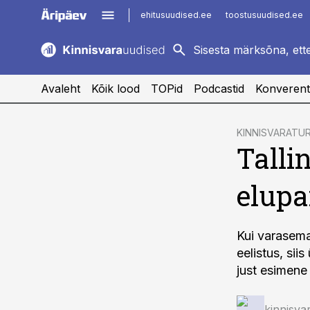
ehitusuudised.ee
toostusuudised.ee
kaubandus.ee
imelineajalugu.ee
logistikauudised.ee
imelineteadus.ee
Avaleht
Kõik lood
TOPid
Podcastid
Konverent
cebook
KINNISVARATU
Talli
Twitter)
kedIn
elupa
ail
k
Kui varasema
eelistus, sii
just esimene
kinnisva