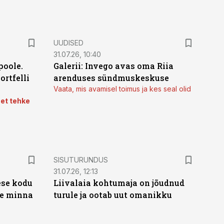
UUDISED
31.07.26, 10:40
poole.
Galerii: Invego avas oma Riia
ortfelli
arenduses sündmuskeskuse
Vaata, mis avamisel toimus ja kes seal olid
 et tehke
ST
SISUTURUNDUS
31.07.26, 12:13
ese kodu
Liivalaia kohtumaja on jõudnud
te minna
turule ja ootab uut omanikku