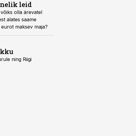
nelik leid
võiks olla ärevatel
dest alates saame
on eurot maksev maja?
ikku
ule ning Riigi