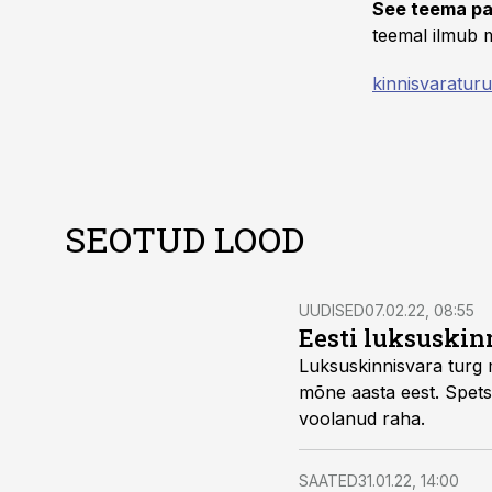
See teema pa
teemal ilmub m
kinnisvaratur
SEOTUD LOOD
UUDISED
07.02.22, 08:55
Eesti luksuskin
Luksuskinnisvara turg m
mõne aasta eest. Spetsi
voolanud raha.
SAATED
31.01.22, 14:00