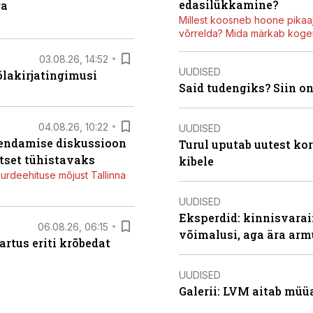
edasilükkamine?
ga
Millest koosneb hoone pikaaj
võrrelda? Mida märkab kogen
03.08.26, 14:52
UUDISED
õlakirjatingimusi
Said tudengiks? Siin o
04.08.26, 10:22
UUDISED
iendamise diskussioon
Turul uputab uutest kor
tset tühistavaks
kibele
juurdeehituse mõjust Tallinna
UUDISED
Eksperdid: kinnisvarai
06.08.26, 06:15
võimalusi, aga ära arm
artus eriti krõbedat
UUDISED
Galerii: LVM aitab müü