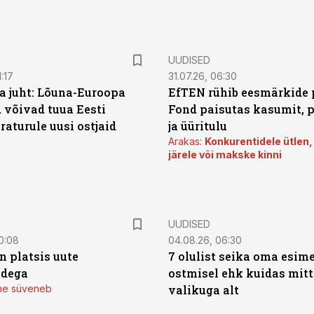
UUDISED
:17
31.07.26, 06:30
a juht: Lõuna-Euroopa
EfTEN rühib eesmärkide 
 võivad tuua Eesti
Fond paisutas kasumit, p
aturule uusi ostjaid
ja üüritulu
Arakas:
Konkurentidele ütlen,
järele või makske kinni
UUDISED
0:08
04.08.26, 06:30
n platsis uute
7 olulist seika oma esim
adega
ostmisel ehk kuidas mit
mine süveneb
valikuga alt