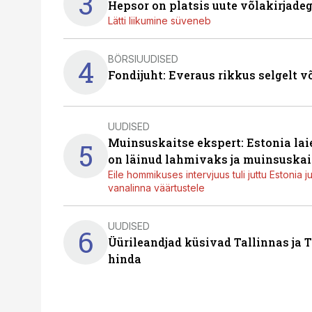
3
Hepsor on platsis uute võlakirjade
Lätti liikumine süveneb
BÖRSIUUDISED
4
Fondijuht: Everaus rikkus selgelt v
UUDISED
Muinsuskaitse ekspert: Estonia la
5
on läinud lahmivaks ja muinsuskai
Eile hommikuses intervjuus tuli juttu Estonia 
vanalinna väärtustele
UUDISED
6
Üürileandjad küsivad Tallinnas ja T
hinda