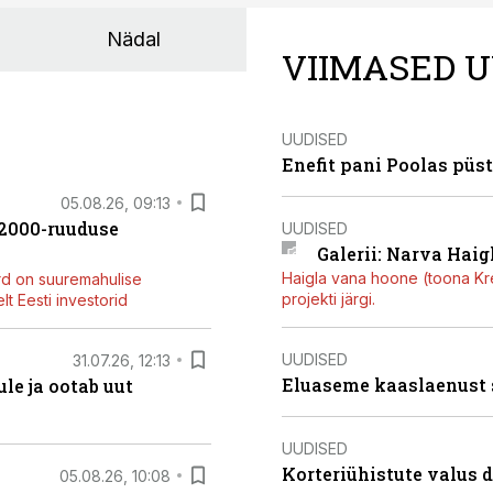
Nädal
VIIMASED U
UUDISED
Enefit pani Poolas püs
05.08.26, 09:13
42000-ruuduse
UUDISED
Galerii: Narva Haigl
Haigla vana hoone (toona Kree
rd on suuremahulise
projekti järgi.
t Eesti investorid
UUDISED
31.07.26, 12:13
Eluaseme kaaslaenust
le ja ootab uut
UUDISED
Korteriühistute valus 
05.08.26, 10:08