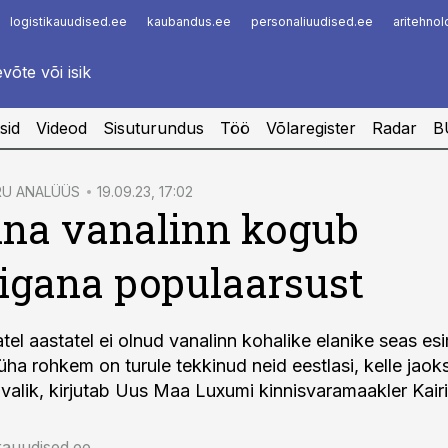
logistikauudised.ee
kaubandus.ee
personaliuudised.ee
aritehno
Infopank
Radar
sid
Videod
Sisuturundus
Töö
Võlaregister
Radar
B
RU ANALÜÜS
19.09.23, 17:02
nna vanalinn kogub
igana populaarsust
tel aastatel ei olnud vanalinn kohalike elanike seas e
s üha rohkem on turule tekkinud neid eestlasi, kelle jaok
 valik, kirjutab Uus Maa Luxumi kinnisvaramaakler Kair
rauudised.ee