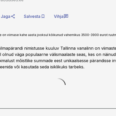
Jaga
Salvesta
Vihja
e on viimase kahe aasta jooksul kõikunud vahemikus 3500-3900 eurot ruutm
apärandi nimistusse kuuluv Tallinna vanalinn on viimaste
 olnud väga populaarne välismaalaste seas, kes on näinud 
õimalust mõistlike summade eest unikaalsesse pärandisse in
teenida või kasutada seda isiklikuks tarbeks.