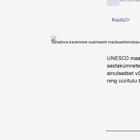
Kuula
Vanalinna keskmine ruutmeetri mediaanhinnatas
UNESCO maailm
aastakümnetel
ainulaadset v
ning üüritulu 