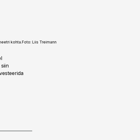
eetri kohta.
Foto:
Liis Treimann
l
siin
vesteerida