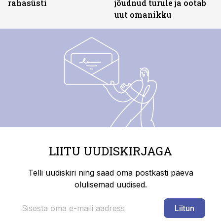
rahasüsti
jõudnud turule ja ootab
uut omanikku
LIITU UUDISKIRJAGA
Telli uudiskiri ning saad oma postkasti päeva
olulisemad uudised.
Liitun