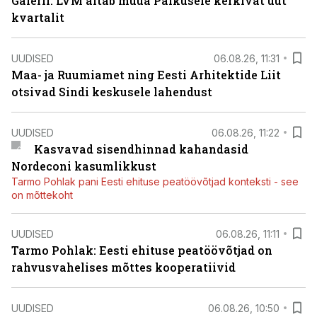
Galerii: LVM aitab müüa Paikusele kerkivat uut
kvartalit
UUDISED
06.08.26, 11:31
Maa- ja Ruumiamet ning Eesti Arhitektide Liit
otsivad Sindi keskusele lahendust
UUDISED
06.08.26, 11:22
Kasvavad sisendhinnad kahandasid
Nordeconi kasumlikkust
Tarmo Pohlak pani Eesti ehituse peatöövõtjad konteksti - see
on mõttekoht
UUDISED
06.08.26, 11:11
Tarmo Pohlak: Eesti ehituse peatöövõtjad on
rahvusvahelises mõttes kooperatiivid
UUDISED
06.08.26, 10:50