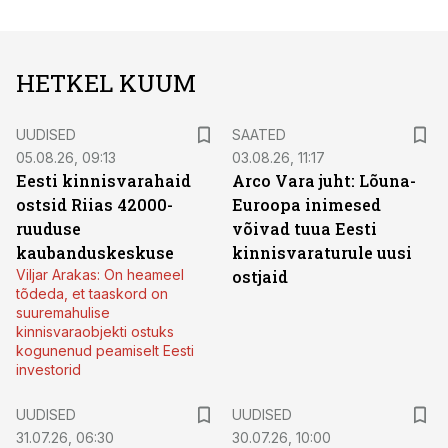
HETKEL KUUM
UUDISED
SAATED
05.08.26, 09:13
03.08.26, 11:17
Eesti kinnisvarahaid
Arco Vara juht: Lõuna-
ostsid Riias 42000-
Euroopa inimesed
ruuduse
võivad tuua Eesti
kaubanduskeskuse
kinnisvaraturule uusi
Viljar Arakas: On heameel
ostjaid
tõdeda, et taaskord on
suuremahulise
kinnisvaraobjekti ostuks
kogunenud peamiselt Eesti
investorid
UUDISED
UUDISED
31.07.26, 06:30
30.07.26, 10:00