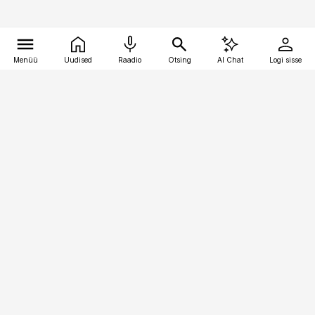
Menüü
Uudised
Raadio
Otsing
AI Chat
Logi sisse
Vana-Lõuna 39/1, 19094 Tallinn
(+372) 667 0111
kinnisvarauudised@kinnisvarauudised.ee
Telli
Reklaam
Firmast
Sisu kasutamisõigused
Ajakirjaniku
eetikakoodeks
Üldtingimused
Privaatsustingimused
Küpsiste poliitika
KKK