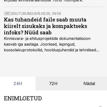
kirjutab kinnisvaraanlüütik Tõnu Toompark.
SISUTURUNDUS
16.06.26, 09:56
ST
Kas tuhandeid faile saab muuta
kiirelt sisukaks ja kompaktseks
infoks? Nüüd saab
Kinnisvara- ja ehitusprojektide dokumentatsioon
kasvab iga aastaga. Joonised, lepingud,
koosolekuprotokollid, hooldusjuhendid ja tehnilised
kirjeldused kogunevad erinevatesse süsteemidesse
ning lõpuks on tükk tegu, et üldse aru saada, kus
midagi asub. Ent see kõik saab tehisintellekti abiga olla
kordades lihtsam.
24H
72H
Nädal
ENIMLOETUD