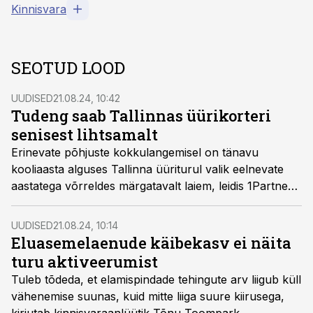
Kinnisvara
SEOTUD LOOD
UUDISED
21.08.24, 10:42
Tudeng saab Tallinnas üürikorteri
senisest lihtsamalt
Erinevate põhjuste kokkulangemisel on tänavu
kooliaasta alguses Tallinna üüriturul valik eelnevate
aastatega võrreldes märgatavalt laiem, leidis 1Partner
Kinnisvara maakler-konsultant Helen Šank.
UUDISED
21.08.24, 10:14
Eluasemelaenude käibekasv ei näita
turu aktiveerumist
Tuleb tõdeda, et elamispindade tehingute arv liigub küll
vähenemise suunas, kuid mitte liiga suure kiirusega,