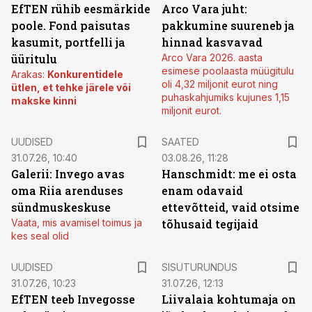
EfTEN rühib eesmärkide
Arco Vara juht:
poole. Fond paisutas
pakkumine suureneb ja
kasumit, portfelli ja
hinnad kasvavad
üüritulu
Arco Vara 2026. aasta
esimese poolaasta müügitulu
Arakas:
Konkurentidele
oli 4,32 miljonit eurot ning
ütlen, et tehke järele või
puhaskahjumiks kujunes 1,15
makske kinni
miljonit eurot.
UUDISED
SAATED
31.07.26, 10:40
03.08.26, 11:28
Galerii: Invego avas
Hanschmidt: me ei osta
oma Riia arenduses
enam odavaid
sündmuskeskuse
ettevõtteid, vaid otsime
Vaata, mis avamisel toimus ja
tõhusaid tegijaid
kes seal olid
ST
UUDISED
SISUTURUNDUS
31.07.26, 10:23
31.07.26, 12:13
EfTEN teeb Invegosse
Liivalaia kohtumaja on