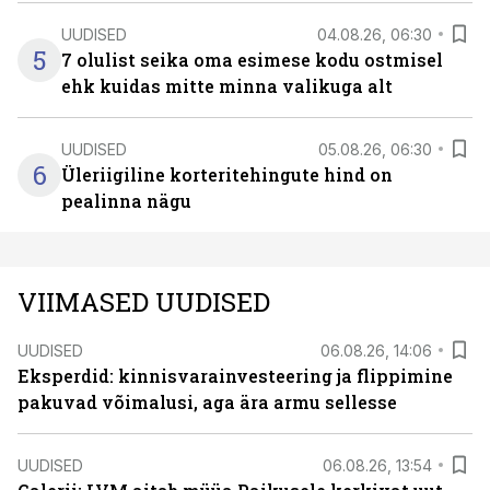
UUDISED
04.08.26, 06:30
5
7 olulist seika oma esimese kodu ostmisel
ehk kuidas mitte minna valikuga alt
UUDISED
05.08.26, 06:30
6
Üleriigiline korteritehingute hind on
pealinna nägu
VIIMASED UUDISED
UUDISED
06.08.26, 14:06
Eksperdid: kinnisvarainvesteering ja flippimine
pakuvad võimalusi, aga ära armu sellesse
UUDISED
06.08.26, 13:54