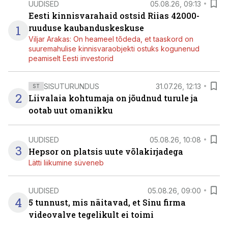
UUDISED
05.08.26, 09:13
Eesti kinnisvarahaid ostsid Riias 42000-
1
ruuduse kaubanduskeskuse
Viljar Arakas: On heameel tõdeda, et taaskord on
suuremahulise kinnisvaraobjekti ostuks kogunenud
peamiselt Eesti investorid
SISUTURUNDUS
31.07.26, 12:13
ST
2
Liivalaia kohtumaja on jõudnud turule ja
ootab uut omanikku
UUDISED
05.08.26, 10:08
3
Hepsor on platsis uute võlakirjadega
Lätti liikumine süveneb
UUDISED
05.08.26, 09:00
4
5 tunnust, mis näitavad, et Sinu firma
videovalve tegelikult ei toimi