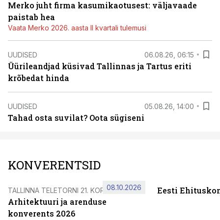
Merko juht firma kasumikaotusest: väljavaade
paistab hea
Vaata Merko 2026. aasta II kvartali tulemusi
UUDISED
06.08.26, 06:15
Üürileandjad küsivad Tallinnas ja Tartus eriti
krõbedat hinda
UUDISED
05.08.26, 14:00
Tahad osta suvilat? Oota sügiseni
KONVERENTSID
08.10.2026
Eesti Ehitusko
TALLINNA TELETORNI 21. KORRUSEL
Arhitektuuri ja arenduse
konverents 2026