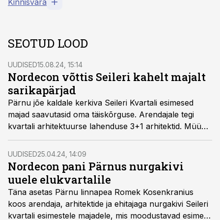
Kinnisvara
SEOTUD LOOD
UUDISED
15.08.24, 15:14
Nordecon võttis Seileri kahelt majalt
sarikapärjad
Pärnu jõe kaldale kerkiva Seileri Kvartali esimesed
majad saavutasid oma täiskõrguse. Arendajale tegi
kvartali arhitektuurse lahenduse 3+1 arhitektid. Müüa
aitab LVM Kinnisvara.
UUDISED
25.04.24, 14:09
Nordecon pani Pärnus nurgakivi
uuele elukvartalile
Täna asetas Pärnu linnapea Romek Kosenkranius
koos arendaja, arhitektide ja ehitajaga nurgakivi Seileri
kvartali esimestele majadele, mis moodustavad esimese