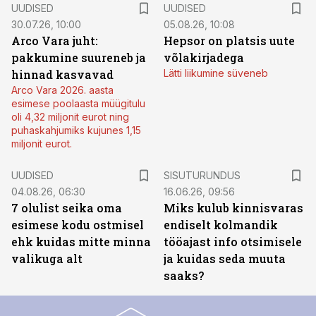
UUDISED
UUDISED
30.07.26, 10:00
05.08.26, 10:08
Arco Vara juht:
Hepsor on platsis uute
pakkumine suureneb ja
võlakirjadega
hinnad kasvavad
Lätti liikumine süveneb
Arco Vara 2026. aasta
esimese poolaasta müügitulu
oli 4,32 miljonit eurot ning
puhaskahjumiks kujunes 1,15
miljonit eurot.
ST
UUDISED
SISUTURUNDUS
04.08.26, 06:30
16.06.26, 09:56
7 olulist seika oma
Miks kulub kinnisvaras
esimese kodu ostmisel
endiselt kolmandik
ehk kuidas mitte minna
tööajast info otsimisele
valikuga alt
ja kuidas seda muuta
saaks?