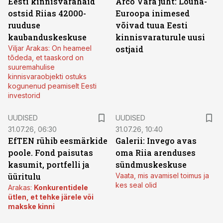
Eesti kinnisvarahaid
Arco Vara juht: Lõuna-
ostsid Riias 42000-
Euroopa inimesed
ruuduse
võivad tuua Eesti
kaubanduskeskuse
kinnisvaraturule uusi
Viljar Arakas: On heameel
ostjaid
tõdeda, et taaskord on
suuremahulise
kinnisvaraobjekti ostuks
kogunenud peamiselt Eesti
investorid
UUDISED
UUDISED
31.07.26, 06:30
31.07.26, 10:40
EfTEN rühib eesmärkide
Galerii: Invego avas
poole. Fond paisutas
oma Riia arenduses
kasumit, portfelli ja
sündmuskeskuse
üüritulu
Vaata, mis avamisel toimus ja
kes seal olid
Arakas:
Konkurentidele
ütlen, et tehke järele või
makske kinni