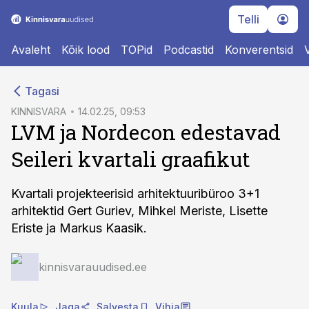
Telli
Avaleht
Kõik lood
TOPid
Podcastid
Konverentsid
cebook
Tagasi
Twitter)
KINNISVARA
14.02.25, 09:53
LVM ja Nordecon edestavad
kedIn
Seileri kvartali graafikut
ail
k
Kvartali projekteerisid arhitektuuribüroo 3+1
arhitektid Gert Guriev, Mihkel Meriste, Lisette
Eriste ja Markus Kaasik.
kinnisvarauudised.ee
Kuula
Jaga
Salvesta
Vihja