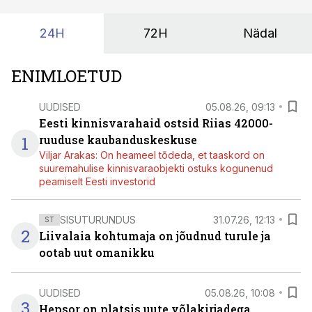
24H
72H
Nädal
ENIMLOETUD
UUDISED
05.08.26, 09:13
Eesti kinnisvarahaid ostsid Riias 42000-
1
ruuduse kaubanduskeskuse
Viljar Arakas: On heameel tõdeda, et taaskord on
suuremahulise kinnisvaraobjekti ostuks kogunenud
peamiselt Eesti investorid
SISUTURUNDUS
31.07.26, 12:13
ST
2
Liivalaia kohtumaja on jõudnud turule ja
ootab uut omanikku
UUDISED
05.08.26, 10:08
3
Hepsor on platsis uute võlakirjadega