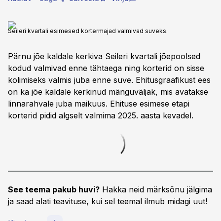
Seileri kvartali esimesed kortermajad valmivad suveks.
Pärnu jõe kaldale kerkiva Seileri kvartali jõepoolsed
kodud valmivad enne tähtaega ning korterid on sisse
kolimiseks valmis juba enne suve. Ehitusgraafikust ees
on ka jõe kaldale kerkinud mänguväljak, mis avatakse
linnarahvale juba maikuus. Ehituse esimese etapi
korterid pidid algselt valmima 2025. aasta kevadel.
See teema pakub huvi?
Hakka neid märksõnu jälgima
ja saad alati teavituse, kui sel teemal ilmub midagi uut!