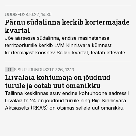
etapi Pärnu jõe kaldale kerkivast uuest elurajoonist
Seileri Kvartalist.
UUDISED
28.10.22, 14:30
Pärnu südalinna kerkib kortermajade
kvartal
Jõe äärsesse südalinna, endise masinatehase
territooriumile kerkib LVM Kinnisvara kümnest
kortermajast koosnev Seileri kvartal, teatab ettevõte.
SISUTURUNDUS
31.07.26, 12:13
ST
Liivalaia kohtumaja on jõudnud
turule ja ootab uut omanikku
Tallinna kesklinnas asuv endine kohtuhoone aadressil
Liivalaia tn 24 on jõudnud turule ning Riigi Kinnisvara
Aktsiaselts (RKAS) on otsimas sellele uut omanikku.