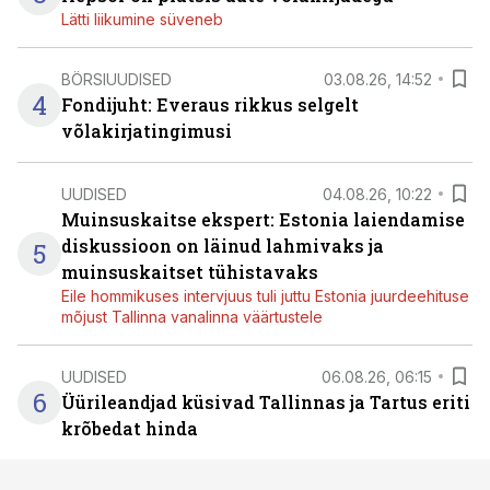
Lätti liikumine süveneb
BÖRSIUUDISED
03.08.26, 14:52
4
Fondijuht: Everaus rikkus selgelt
võlakirjatingimusi
UUDISED
04.08.26, 10:22
Muinsuskaitse ekspert: Estonia laiendamise
diskussioon on läinud lahmivaks ja
5
muinsuskaitset tühistavaks
Eile hommikuses intervjuus tuli juttu Estonia juurdeehituse
mõjust Tallinna vanalinna väärtustele
UUDISED
06.08.26, 06:15
6
Üürileandjad küsivad Tallinnas ja Tartus eriti
krõbedat hinda