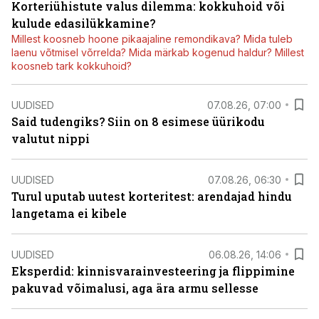
Korteriühistute valus dilemma: kokkuhoid või
kulude edasilükkamine?
Millest koosneb hoone pikaajaline remondikava? Mida tuleb
laenu võtmisel võrrelda? Mida märkab kogenud haldur? Millest
koosneb tark kokkuhoid?
UUDISED
07.08.26, 07:00
Said tudengiks? Siin on 8 esimese üürikodu
valutut nippi
UUDISED
07.08.26, 06:30
Turul uputab uutest korteritest: arendajad hindu
langetama ei kibele
UUDISED
06.08.26, 14:06
Eksperdid: kinnisvarainvesteering ja flippimine
pakuvad võimalusi, aga ära armu sellesse