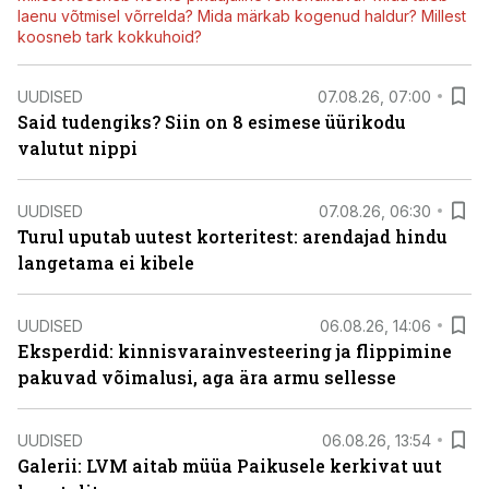
laenu võtmisel võrrelda? Mida märkab kogenud haldur? Millest
koosneb tark kokkuhoid?
UUDISED
07.08.26, 07:00
Said tudengiks? Siin on 8 esimese üürikodu
valutut nippi
UUDISED
07.08.26, 06:30
Turul uputab uutest korteritest: arendajad hindu
langetama ei kibele
UUDISED
06.08.26, 14:06
Eksperdid: kinnisvarainvesteering ja flippimine
pakuvad võimalusi, aga ära armu sellesse
UUDISED
06.08.26, 13:54
Galerii: LVM aitab müüa Paikusele kerkivat uut