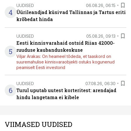
UUDISED
06.08.26, 06:15
4
Üürileandjad küsivad Tallinnas ja Tartus eriti
krõbedat hinda
UUDISED
05.08.26, 09:13
Eesti kinnisvarahaid ostsid Riias 42000-
5
ruuduse kaubanduskeskuse
Viljar Arakas: On heameel tõdeda, et taaskord on
suuremahulise kinnisvaraobjekti ostuks kogunenud
peamiselt Eesti investorid
UUDISED
07.08.26, 06:30
6
Turul uputab uutest korteritest: arendajad
hindu langetama ei kibele
VIIMASED UUDISED