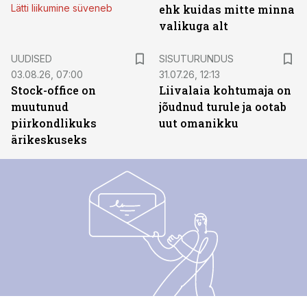
Lätti liikumine süveneb
ehk kuidas mitte minna
valikuga alt
ST
UUDISED
SISUTURUNDUS
03.08.26, 07:00
31.07.26, 12:13
Stock-office on
Liivalaia kohtumaja on
muutunud
jõudnud turule ja ootab
piirkondlikuks
uut omanikku
ärikeskuseks