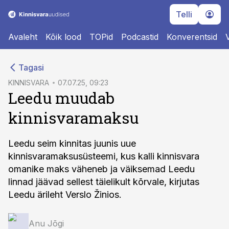
Telli
Avaleht
Kõik lood
TOPid
Podcastid
Konverentsid
cebook
Tagasi
Twitter)
KINNISVARA
07.07.25, 09:23
Leedu muudab
kedIn
kinnisvaramaksu
ail
k
Leedu seim kinnitas juunis uue
kinnisvaramaksusüsteemi, kus kalli kinnisvara
omanike maks väheneb ja väiksemad Leedu
linnad jäävad sellest täielikult kõrvale, kirjutas
Leedu ärileht Verslo Žinios.
Anu Jõgi