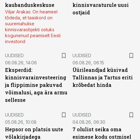
kaubanduskeskuse
kinnisvaraturule uusi
Viljar Arakas: On heameel
ostjaid
tõdeda, et taaskord on
suuremahulise
kinnisvaraobjekti ostuks
kogunenud peamiselt Eesti
investorid
UUDISED
UUDISED
06.08.26, 14:06
06.08.26, 06:15
Eksperdid:
Üürileandjad küsivad
kinnisvarainvesteering
Tallinnas ja Tartus eriti
ja flippimine pakuvad
krõbedat hinda
võimalusi, aga ära armu
sellesse
UUDISED
UUDISED
05.08.26, 10:08
04.08.26, 06:30
Hepsor on platsis uute
7 olulist seika oma
võlakirjadega
esimese kodu ostmisel