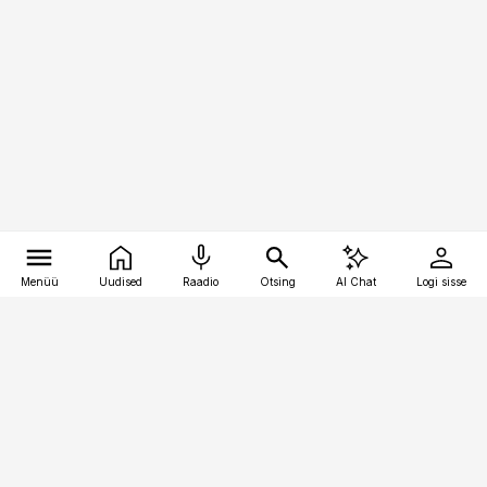
Menüü
Uudised
Raadio
Otsing
AI Chat
Logi sisse
Vana-Lõuna 39/1, 19094 Tallinn
(+372) 667 0111
kinnisvarauudised@kinnisvarauudised.ee