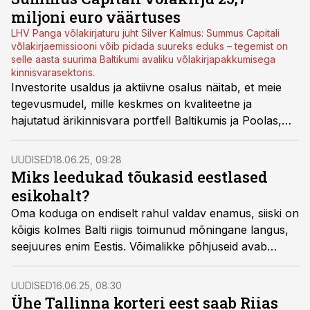
miljoni euro väärtuses
LHV Panga võlakirjaturu juht Silver Kalmus: Summus Capitali
võlakirjaemissiooni võib pidada suureks eduks – tegemist on
selle aasta suurima Baltikumi avaliku võlakirjapakkumisega
kinnisvarasektoris.
Investorite usaldus ja aktiivne osalus näitab, et meie
tegevusmudel, mille keskmes on kvaliteetne ja
hajutatud ärikinnisvara portfell Baltikumis ja Poolas,
vastab ootustele, märgib Summus Capital OÜ juhatuse
liige Aavo Koppel.
UUDISED
18.06.25, 09:28
Miks leedukad tõukasid eestlased
esikohalt?
Oma koduga on endiselt rahul valdav enamus, siiski on
kõigis kolmes Balti riigis toimunud mõningane langus,
seejuures enim Eestis. Võimalikke põhjuseid avab
Luminori kodulaenude valdkonnajuht Helina Kikas.
UUDISED
16.06.25, 08:30
Ühe Tallinna korteri eest saab Riias