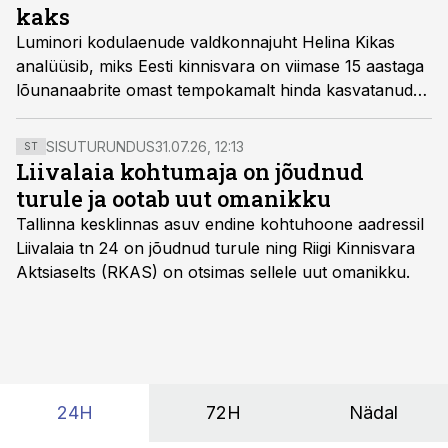
kaks
Luminori kodulaenude valdkonnajuht Helina Kikas
analüüsib, miks Eesti kinnisvara on viimase 15 aastaga
lõunanaabrite omast tempokamalt hinda kasvatanud
ning prognoosib, mis saab Läti pealinna kinnisvara
hindadest tulevikus.
SISUTURUNDUS
31.07.26, 12:13
ST
Liivalaia kohtumaja on jõudnud
turule ja ootab uut omanikku
Tallinna kesklinnas asuv endine kohtuhoone aadressil
Liivalaia tn 24 on jõudnud turule ning Riigi Kinnisvara
Aktsiaselts (RKAS) on otsimas sellele uut omanikku.
24H
72H
Nädal