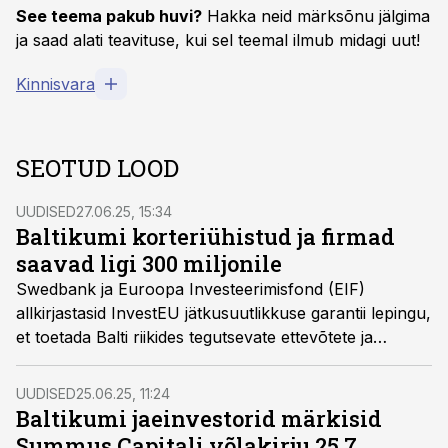
See teema pakub huvi?
Hakka neid märksõnu jälgima
ja saad alati teavituse, kui sel teemal ilmub midagi uut!
Kinnisvara
SEOTUD LOOD
UUDISED
27.06.25, 15:34
Baltikumi korteriühistud ja firmad
saavad ligi 300 miljonile
Swedbank ja Euroopa Investeerimisfond (EIF)
allkirjastasid InvestEU jätkusuutlikkuse garantii lepingu,
et toetada Balti riikides tegutsevate ettevõtete ja
korteriühistute keskkonnasäästlikele ja jätkusuutlikele
lahendustele üleminekut.
UUDISED
25.06.25, 11:24
Baltikumi jaeinvestorid märkisid
Summus Capitali võlakirju 25,7