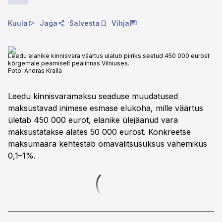
Kuula
Jaga
Salvesta
Vihja
Leedu elanike kinnisvara väärtus ulatub piiriks seatud 450 000 eurost
kõrgemale peamiselt pealinnas Vilniuses.
Foto:
Andras Kralla
Leedu kinnisvaramaksu seaduse muudatused
maksustavad inimese esmase elukoha, mille väärtus
ületab 450 000 eurot, elanike ülejäänud vara
maksustatakse alates 50 000 eurost. Konkreetse
maksumäära kehtestab omavalitsusüksus vahemikus
0,1–1%.