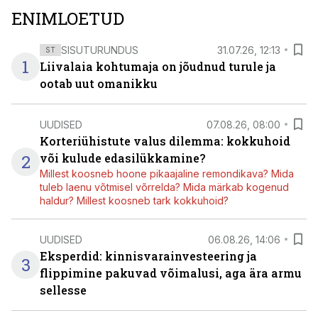
ENIMLOETUD
SISUTURUNDUS
31.07.26, 12:13
ST
1
Liivalaia kohtumaja on jõudnud turule ja
ootab uut omanikku
UUDISED
07.08.26, 08:00
Korteriühistute valus dilemma: kokkuhoid
2
või kulude edasilükkamine?
Millest koosneb hoone pikaajaline remondikava? Mida
tuleb laenu võtmisel võrrelda? Mida märkab kogenud
haldur? Millest koosneb tark kokkuhoid?
UUDISED
06.08.26, 14:06
Eksperdid: kinnisvarainvesteering ja
3
flippimine pakuvad võimalusi, aga ära armu
sellesse