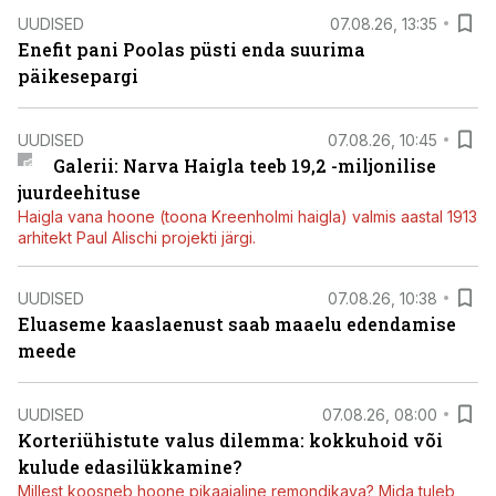
UUDISED
07.08.26, 13:35
Enefit pani Poolas püsti enda suurima
päikesepargi
UUDISED
07.08.26, 10:45
Galerii: Narva Haigla teeb 19,2 -miljonilise
juurdeehituse
Haigla vana hoone (toona Kreenholmi haigla) valmis aastal 1913
arhitekt Paul Alischi projekti järgi.
UUDISED
07.08.26, 10:38
Eluaseme kaaslaenust saab maaelu edendamise
meede
UUDISED
07.08.26, 08:00
Korteriühistute valus dilemma: kokkuhoid või
kulude edasilükkamine?
Millest koosneb hoone pikaajaline remondikava? Mida tuleb