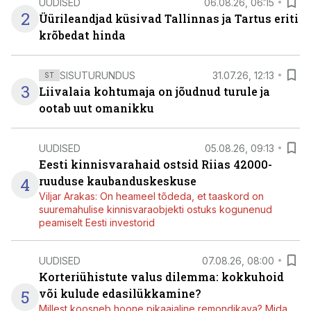
UUDISED
06.08.26, 06:15
2
Üürileandjad küsivad Tallinnas ja Tartus eriti
krõbedat hinda
SISUTURUNDUS
31.07.26, 12:13
ST
3
Liivalaia kohtumaja on jõudnud turule ja
ootab uut omanikku
UUDISED
05.08.26, 09:13
Eesti kinnisvarahaid ostsid Riias 42000-
4
ruuduse kaubanduskeskuse
Viljar Arakas: On heameel tõdeda, et taaskord on
suuremahulise kinnisvaraobjekti ostuks kogunenud
peamiselt Eesti investorid
UUDISED
07.08.26, 08:00
Korteriühistute valus dilemma: kokkuhoid
5
või kulude edasilükkamine?
Millest koosneb hoone pikaajaline remondikava? Mida