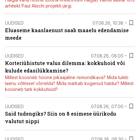
arhitekt Paul Alischi projekti järgi.
UUDISED
07.08.26, 10:38
Eluaseme kaaslaenust saab maaelu edendamise
meede
UUDISED
07.08.26, 08:00
Korteriühistute valus dilemma: kokkuhoid või
kulude edasilükkamine?
Millest koosneb hoone pikaajaline remondikava? Mida tuleb
laenu võtmisel võrrelda? Mida märkab kogenud haldur? Millest
koosneb tark kokkuhoid?
UUDISED
07.08.26, 07:00
Said tudengiks? Siin on 8 esimese üürikodu
valutut nippi
UUDISED
07.08.26, 06:30