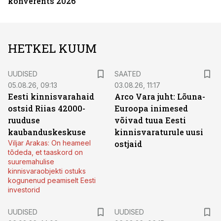
konverents 2026
HETKEL KUUM
UUDISED
SAATED
05.08.26, 09:13
03.08.26, 11:17
Eesti kinnisvarahaid
Arco Vara juht: Lõuna-
ostsid Riias 42000-
Euroopa inimesed
ruuduse
võivad tuua Eesti
kaubanduskeskuse
kinnisvaraturule uusi
Viljar Arakas: On heameel
ostjaid
tõdeda, et taaskord on
suuremahulise
kinnisvaraobjekti ostuks
kogunenud peamiselt Eesti
investorid
UUDISED
UUDISED