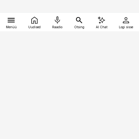
Menüü
Uudised
Raadio
Otsing
AI Chat
Logi sisse
Vana-Lõuna 39/1, 19094 Tallinn
(+372) 667 0111
kinnisvarauudised@kinnisvarauudised.ee
Telli
Reklaam
Firmast
Sisu kasutamisõigused
Ajakirjaniku
eetikakoodeks
Üldtingimused
Privaatsustingimused
Küpsiste poliitika
KKK