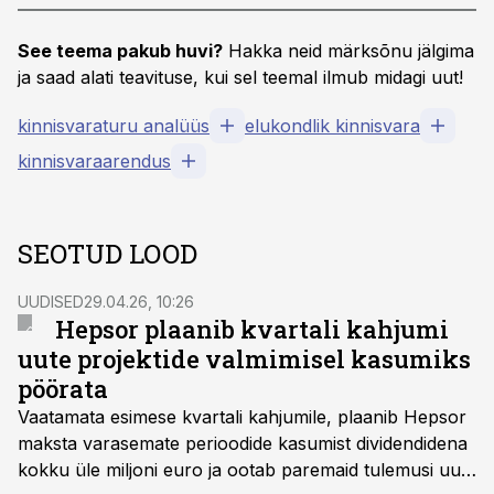
See teema pakub huvi?
Hakka neid märksõnu jälgima
ja saad alati teavituse, kui sel teemal ilmub midagi uut!
kinnisvaraturu analüüs
elukondlik kinnisvara
kinnisvaraarendus
SEOTUD LOOD
UUDISED
29.04.26, 10:26
Hepsor plaanib kvartali kahjumi
uute projektide valmimisel kasumiks
pöörata
Vaatamata esimese kvartali kahjumile, plaanib Hepsor
maksta varasemate perioodide kasumist dividendidena
kokku üle miljoni euro ja ootab paremaid tulemusi uute