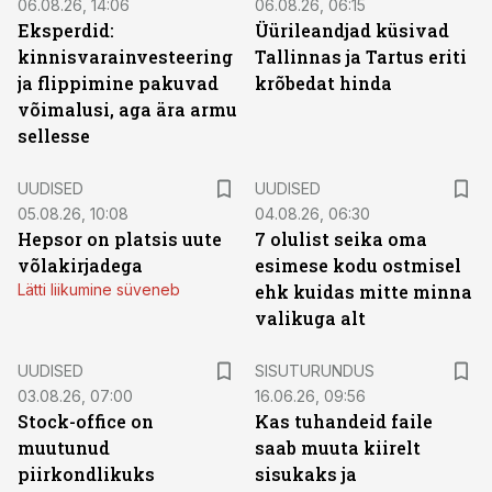
06.08.26, 14:06
06.08.26, 06:15
Eksperdid:
Üürileandjad küsivad
kinnisvarainvesteering
Tallinnas ja Tartus eriti
ja flippimine pakuvad
krõbedat hinda
võimalusi, aga ära armu
sellesse
UUDISED
UUDISED
05.08.26, 10:08
04.08.26, 06:30
Hepsor on platsis uute
7 olulist seika oma
võlakirjadega
esimese kodu ostmisel
Lätti liikumine süveneb
ehk kuidas mitte minna
valikuga alt
ST
UUDISED
SISUTURUNDUS
03.08.26, 07:00
16.06.26, 09:56
Stock-office on
Kas tuhandeid faile
muutunud
saab muuta kiirelt
piirkondlikuks
sisukaks ja