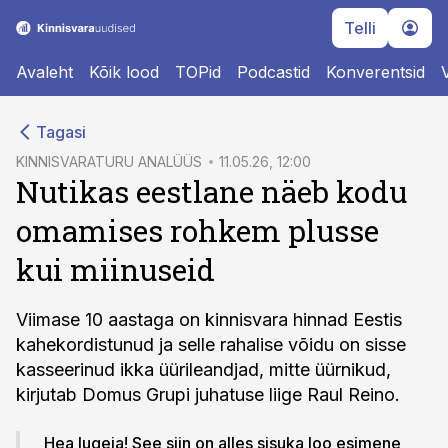
Telli
Avaleht
Kõik lood
TOPid
Podcastid
Konverentsid
cebook
Tagasi
Twitter)
KINNISVARATURU ANALÜÜS
11.05.26, 12:00
Nutikas eestlane näeb kodu
kedIn
omamises rohkem plusse
ail
kui miinuseid
k
Viimase 10 aastaga on kinnisvara hinnad Eestis
kahekordistunud ja selle rahalise võidu on sisse
kasseerinud ikka üürileandjad, mitte üürnikud,
kirjutab Domus Grupi juhatuse liige Raul Reino.
Hea lugeja! See siin on alles sisuka loo esimene