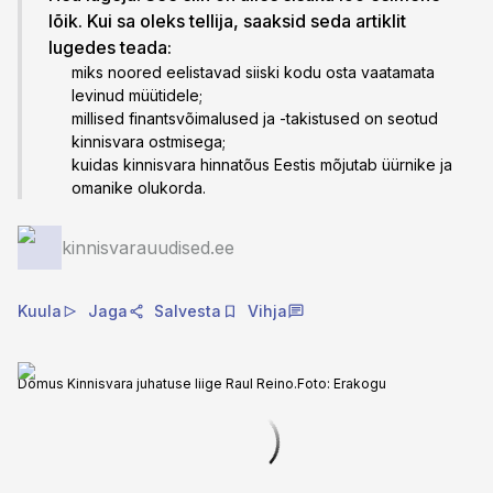
lõik. Kui sa oleks tellija, saaksid seda artiklit
lugedes teada:
miks noored eelistavad siiski kodu osta vaatamata
levinud müütidele;
millised finantsvõimalused ja -takistused on seotud
kinnisvara ostmisega;
kuidas kinnisvara hinnatõus Eestis mõjutab üürnike ja
omanike olukorda.
kinnisvarauudised.ee
Kuula
Jaga
Salvesta
Vihja
Domus Kinnisvara juhatuse liige Raul Reino.
Foto:
Erakogu