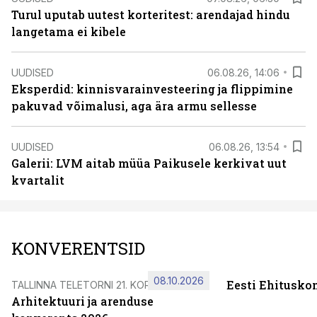
Turul uputab uutest korteritest: arendajad hindu
langetama ei kibele
UUDISED
06.08.26, 14:06
Eksperdid: kinnisvarainvesteering ja flippimine
pakuvad võimalusi, aga ära armu sellesse
UUDISED
06.08.26, 13:54
Galerii: LVM aitab müüa Paikusele kerkivat uut
kvartalit
KONVERENTSID
08.10.2026
Eesti Ehitusko
TALLINNA TELETORNI 21. KORRUSEL
Arhitektuuri ja arenduse