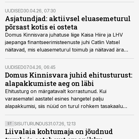
objektide valmimisel.
UUDISED
30.04.26, 07:30
Asjatundjad: aktiivsel eluasemeturul
põrsast kotis ei osteta
Domus Kinnisvara juhatuse liige Kaisa Hiire ja LHV
jaepanga finantseerimisteenuste juhi Catlin Vatsel
näitavad, mis eluasemeturul toimub ja näitavad ära
tehingute kitsakohad.
UUDISED
07.04.26, 06:45
Domus Kinnisvara juhid ehitusturust:
alapakkumiste aeg on läbi
Ehitusturg on märgatavalt korrastunud. Kui
varasematel aastatel esines hangetel palju
alapakkumisi, siis nüüd on turul rohkem tasakaalu
ning hinnapakkumised on muutunud täpsemaks ja
läbipaistvamaks, rääkisid Domus Kinnisvara juhid
SISUTURUNDUS
31.07.26, 12:13
ST
Ingvar Allekand ja Tõnu Leinbock saates „Eetris on
Liivalaia kohtumaja on jõudnud
ehitusuudised“.