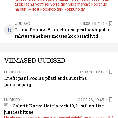
tuleb laenu võtmisel võrrelda? Mida märkab kogenud
haldur? Millest koosneb tark kokkuhoid?
UUDISED
06.08.26, 11:11
6
Tarmo Pohlak: Eesti ehituse peatöövõtjad on
rahvusvahelises mõttes kooperatiivid
VIIMASED UUDISED
UUDISED
07.08.26, 13:35
Enefit pani Poolas püsti enda suurima
päikesepargi
UUDISED
07.08.26, 10:45
Galerii: Narva Haigla teeb 19,2 -miljonilise
juurdeehituse
Haigla vana hoone (toona Kreenholmi haigla) valmis aastal 1913