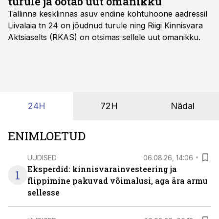
turule ja ootab uut omanikku
Tallinna kesklinnas asuv endine kohtuhoone aadressil
Liivalaia tn 24 on jõudnud turule ning Riigi Kinnisvara
Aktsiaselts (RKAS) on otsimas sellele uut omanikku.
24H
72H
Nädal
ENIMLOETUD
UUDISED
06.08.26, 14:06
Eksperdid: kinnisvarainvesteering ja
1
flippimine pakuvad võimalusi, aga ära armu
sellesse