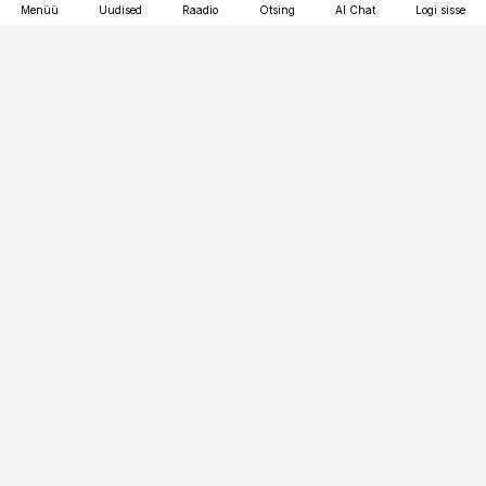
Menüü
Uudised
Raadio
Otsing
AI Chat
Logi sisse
Vana-Lõuna 39/1, 19094 Tallinn
(+372) 667 0111
kinnisvarauudised@kinnisvarauudised.ee
Telli
Reklaam
Firmast
Sisu kasutamisõigused
Ajakirjaniku
eetikakoodeks
Üldtingimused
Privaatsustingimused
Küpsiste poliitika
KKK
Eesti Meediaettevõtete
Eelistuste haldamine
Liit