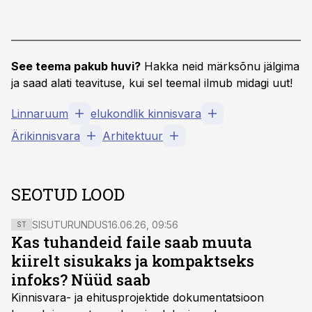
See teema pakub huvi?
Hakka neid märksõnu jälgima
ja saad alati teavituse, kui sel teemal ilmub midagi uut!
Linnaruum
elukondlik kinnisvara
Ärikinnisvara
Arhitektuur
SEOTUD LOOD
SISUTURUNDUS
16.06.26, 09:56
ST
Kas tuhandeid faile saab muuta
kiirelt sisukaks ja kompaktseks
infoks? Nüüd saab
Kinnisvara- ja ehitusprojektide dokumentatsioon