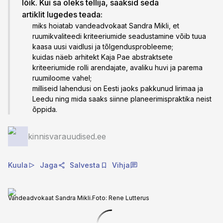
lõik. Kui sa oleks tellija, saaksid seda
artiklit lugedes teada:
miks hoiatab vandeadvokaat Sandra Mikli, et
ruumikvaliteedi kriteeriumide seadustamine võib tuua
kaasa uusi vaidlusi ja tõlgendusprobleeme;
kuidas näeb arhitekt Kaja Pae abstraktsete
kriteeriumide rolli arendajate, avaliku huvi ja parema
ruumiloome vahel;
milliseid lahendusi on Eesti jaoks pakkunud Iirimaa ja
Leedu ning mida saaks siinne planeerimispraktika neist
õppida.
kinnisvarauudised.ee
Kuula
Jaga
Salvesta
Vihja
Vandeadvokaat Sandra Mikli.
Foto:
Rene Lutterus