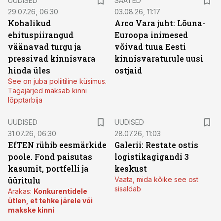
UUDISED
SAATED
29.07.26, 06:30
03.08.26, 11:17
Kohalikud
Arco Vara juht: Lõuna-
ehituspiirangud
Euroopa inimesed
väänavad turgu ja
võivad tuua Eesti
pressivad kinnisvara
kinnisvaraturule uusi
hinda üles
ostjaid
See on juba poliitiline küsimus.
Tagajärjed maksab kinni
lõpptarbija
UUDISED
UUDISED
31.07.26, 06:30
28.07.26, 11:03
EfTEN rühib eesmärkide
Galerii: Restate ostis
poole. Fond paisutas
logistikagigandi 3
kasumit, portfelli ja
keskust
üüritulu
Vaata, mida kõike see ost
sisaldab
Arakas:
Konkurentidele
ütlen, et tehke järele või
makske kinni