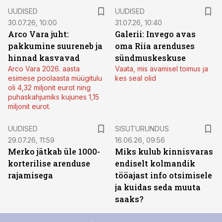
UUDISED
UUDISED
30.07.26, 10:00
31.07.26, 10:40
Arco Vara juht:
Galerii: Invego avas
pakkumine suureneb ja
oma Riia arenduses
hinnad kasvavad
sündmuskeskuse
Arco Vara 2026. aasta
Vaata, mis avamisel toimus ja
esimese poolaasta müügitulu
kes seal olid
oli 4,32 miljonit eurot ning
puhaskahjumiks kujunes 1,15
miljonit eurot.
ST
UUDISED
SISUTURUNDUS
29.07.26, 11:59
16.06.26, 09:56
Merko jätkab üle 1000-
Miks kulub kinnisvaras
korterilise arenduse
endiselt kolmandik
rajamisega
tööajast info otsimisele
ja kuidas seda muuta
saaks?