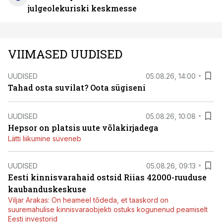
julgeolekuriski keskmesse
VIIMASED UUDISED
UUDISED
05.08.26, 14:00
Tahad osta suvilat? Oota sügiseni
UUDISED
05.08.26, 10:08
Hepsor on platsis uute võlakirjadega
Lätti liikumine süveneb
UUDISED
05.08.26, 09:13
Eesti kinnisvarahaid ostsid Riias 42000-ruuduse
kaubanduskeskuse
Viljar Arakas: On heameel tõdeda, et taaskord on
suuremahulise kinnisvaraobjekti ostuks kogunenud peamiselt
Eesti investorid