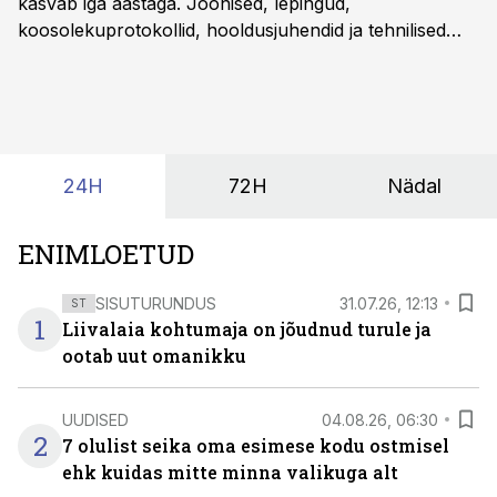
kasvab iga aastaga. Joonised, lepingud,
koosolekuprotokollid, hooldusjuhendid ja tehnilised
kirjeldused kogunevad erinevatesse süsteemidesse
ning lõpuks on tükk tegu, et üldse aru saada, kus
midagi asub. Ent see kõik saab tehisintellekti abiga olla
kordades lihtsam.
24H
72H
Nädal
ENIMLOETUD
SISUTURUNDUS
31.07.26, 12:13
ST
1
Liivalaia kohtumaja on jõudnud turule ja
ootab uut omanikku
UUDISED
04.08.26, 06:30
2
7 olulist seika oma esimese kodu ostmisel
ehk kuidas mitte minna valikuga alt