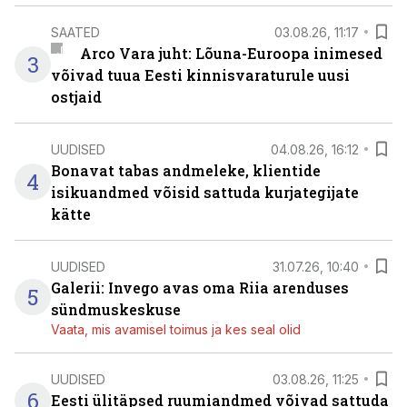
SAATED
03.08.26, 11:17
Arco Vara juht: Lõuna-Euroopa inimesed
3
võivad tuua Eesti kinnisvaraturule uusi
ostjaid
UUDISED
04.08.26, 16:12
Bonavat tabas andmeleke, klientide
4
isikuandmed võisid sattuda kurjategijate
kätte
UUDISED
31.07.26, 10:40
Galerii: Invego avas oma Riia arenduses
5
sündmuskeskuse
Vaata, mis avamisel toimus ja kes seal olid
UUDISED
03.08.26, 11:25
6
Eesti ülitäpsed ruumiandmed võivad sattuda