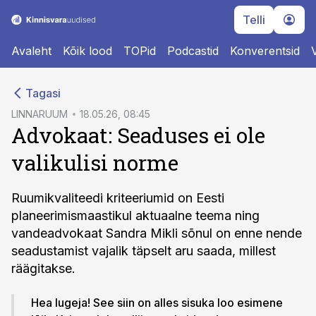
Telli
Avaleht
Kõik lood
TOPid
Podcastid
Konverentsid
cebook
Tagasi
Twitter)
LINNARUUM
18.05.26, 08:45
Advokaat: Seaduses ei ole
kedIn
valikulisi norme
ail
k
Ruumikvaliteedi kriteeriumid on Eesti
planeerimismaastikul aktuaalne teema ning
vandeadvokaat Sandra Mikli sõnul on enne nende
seadustamist vajalik täpselt aru saada, millest
räägitakse.
Hea lugeja! See siin on alles sisuka loo esimene