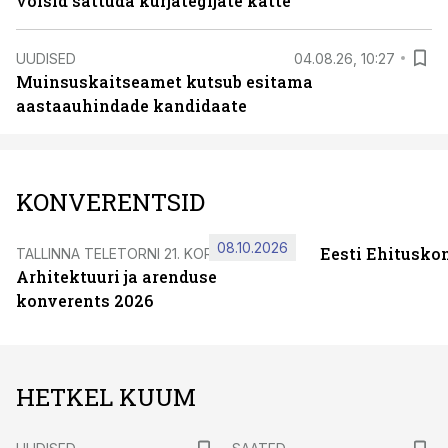
võisid sattuda kurjategijate kätte
UUDISED
04.08.26, 10:27
Muinsuskaitseamet kutsub esitama
aastaauhindade kandidaate
KONVERENTSID
08.10.2026
Eesti Ehitusko
TALLINNA TELETORNI 21. KORRUSEL
Arhitektuuri ja arenduse
konverents 2026
HETKEL KUUM