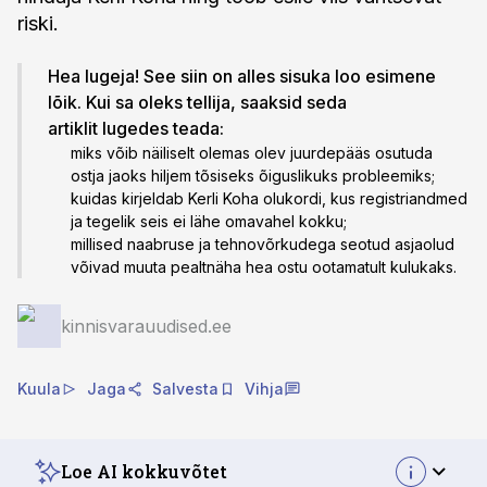
riski.
Hea lugeja! See siin on alles sisuka loo esimene
lõik. Kui sa oleks tellija, saaksid seda
artiklit lugedes teada:
miks võib näiliselt olemas olev juurdepääs osutuda
ostja jaoks hiljem tõsiseks õiguslikuks probleemiks;
kuidas kirjeldab Kerli Koha olukordi, kus registriandmed
ja tegelik seis ei lähe omavahel kokku;
millised naabruse ja tehnovõrkudega seotud asjaolud
võivad muuta pealtnäha hea ostu ootamatult kulukaks.
kinnisvarauudised.ee
Kuula
Jaga
Salvesta
Vihja
Loe AI kokkuvõtet