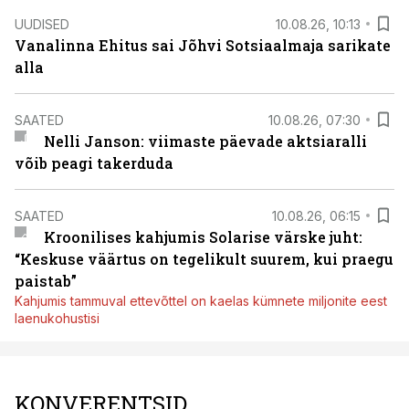
UUDISED
10.08.26, 10:13
Vanalinna Ehitus sai Jõhvi Sotsiaalmaja sarikate
alla
SAATED
10.08.26, 07:30
Nelli Janson: viimaste päevade aktsiaralli
võib peagi takerduda
SAATED
10.08.26, 06:15
Kroonilises kahjumis Solarise värske juht:
“Keskuse väärtus on tegelikult suurem, kui praegu
paistab”
Kahjumis tammuval ettevõttel on kaelas kümnete miljonite eest
laenukohustisi
KONVERENTSID