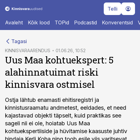
Telli
Avaleht
Kõik lood
TOPid
Podcastid
Konverentsid
cebook
Tagasi
Twitter)
KINNISVARAARENDUS
01.06.26, 10:52
Uus Maa kohtuekspert: 5
kedIn
alahinnatuimat riski
ail
kinnisvara ostmisel
k
Ostja lähtub enamasti ehitisregistri ja
kinnistusraamatu andmetest, eeldades, et need
kajastavad objekti täpselt, kuid praktikas see
sageli nii ei ole, hoiatab Uus Maa
kohtuekspertiiside ja hüvitamise kaasuste juhtiv
hindaja Kerli Koha ning toob esile viis varitsevat