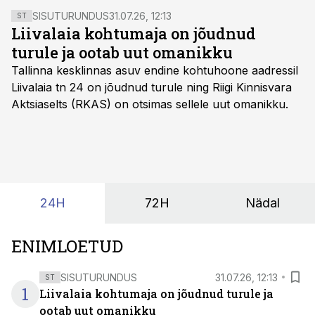
SISUTURUNDUS
31.07.26, 12:13
ST
Liivalaia kohtumaja on jõudnud
turule ja ootab uut omanikku
Tallinna kesklinnas asuv endine kohtuhoone aadressil
Liivalaia tn 24 on jõudnud turule ning Riigi Kinnisvara
Aktsiaselts (RKAS) on otsimas sellele uut omanikku.
24H
72H
Nädal
ENIMLOETUD
SISUTURUNDUS
31.07.26, 12:13
ST
1
Liivalaia kohtumaja on jõudnud turule ja
ootab uut omanikku