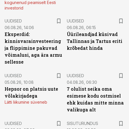
kogunenud peamiselt Eesti
investorid
UUDISED
UUDISED
06.08.26, 14:06
06.08.26, 06:15
Eksperdid:
Üürileandjad küsivad
kinnisvarainvesteering
Tallinnas ja Tartus eriti
ja flippimine pakuvad
krõbedat hinda
võimalusi, aga ära armu
sellesse
UUDISED
UUDISED
05.08.26, 10:08
04.08.26, 06:30
Hepsor on platsis uute
7 olulist seika oma
võlakirjadega
esimese kodu ostmisel
Lätti liikumine süveneb
ehk kuidas mitte minna
valikuga alt
ST
UUDISED
SISUTURUNDUS