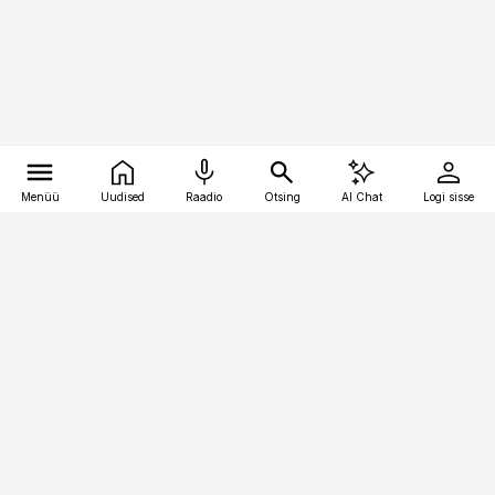
Menüü
Uudised
Raadio
Otsing
AI Chat
Logi sisse
Vana-Lõuna 39/1, 19094 Tallinn
(+372) 667 0111
kinnisvarauudised@kinnisvarauudised.ee
Telli
Reklaam
Firmast