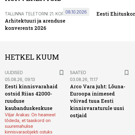
08.10.2026
Eesti Ehitusko
TALLINNA TELETORNI 21. KORRUSEL
Arhitektuuri ja arenduse
konverents 2026
HETKEL KUUM
UUDISED
SAATED
05.08.26, 09:13
03.08.26, 11:17
Eesti kinnisvarahaid
Arco Vara juht: Lõuna-
ostsid Riias 42000-
Euroopa inimesed
ruuduse
võivad tuua Eesti
kaubanduskeskuse
kinnisvaraturule uusi
Viljar Arakas: On heameel
ostjaid
tõdeda, et taaskord on
suuremahulise
kinnisvaraobjekti ostuks