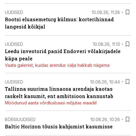
UUDISED
10.08.26, 11:28
Rootsi eluasemeturg külmus: korterihinnad
langesid kõikjal
UUDISED
10.08.26, 11:13
Leedu investorid panid Endoveri võlakirjadele
käpa peale
Vaata galeriist, kuidas arendus välja hakkab nägema
UUDISED
10.08.26, 10:44
Tallinna suurima linnaosa arendaja kaotas
raskelt kasumit, ent ambitsioon kannustab
Möödunud aasta võrdlusbaasi mõjutas maadiil
BÖRSIUUDISED
10.08.26, 10:26
Baltic Horizon tõusis kahjumist kasumisse