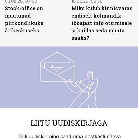
03.08.26, 07:00
16.06.26, 09:56
Stock-office on
Miks kulub kinnisvaras
muutunud
endiselt kolmandik
piirkondlikuks
tööajast info otsimisele
ärikeskuseks
ja kuidas seda muuta
saaks?
LIITU UUDISKIRJAGA
Telli uudiskiri ning saad oma postkasti päeva