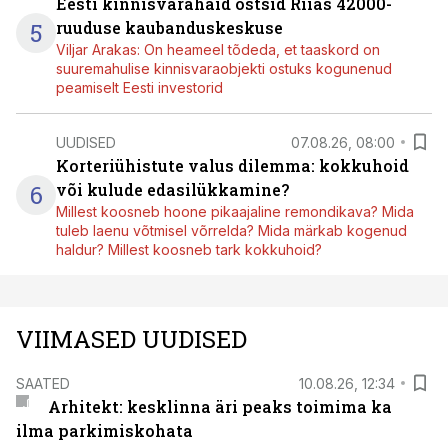
Eesti kinnisvarahaid ostsid Riias 42000-
5
ruuduse kaubanduskeskuse
Viljar Arakas: On heameel tõdeda, et taaskord on
suuremahulise kinnisvaraobjekti ostuks kogunenud
peamiselt Eesti investorid
UUDISED
07.08.26, 08:00
Korteriühistute valus dilemma: kokkuhoid
6
või kulude edasilükkamine?
Millest koosneb hoone pikaajaline remondikava? Mida
tuleb laenu võtmisel võrrelda? Mida märkab kogenud
haldur? Millest koosneb tark kokkuhoid?
VIIMASED UUDISED
SAATED
10.08.26, 12:34
Arhitekt: kesklinna äri peaks toimima ka
ilma parkimiskohata