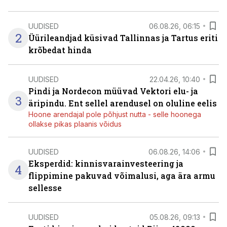
UUDISED
06.08.26, 06:15
2
Üürileandjad küsivad Tallinnas ja Tartus eriti
krõbedat hinda
UUDISED
22.04.26, 10:40
Pindi ja Nordecon müüvad Vektori elu- ja
3
äripindu. Ent sellel arendusel on oluline eelis
Hoone arendajal pole põhjust nutta - selle hoonega
ollakse pikas plaanis võidus
UUDISED
06.08.26, 14:06
Eksperdid: kinnisvarainvesteering ja
4
flippimine pakuvad võimalusi, aga ära armu
sellesse
UUDISED
05.08.26, 09:13