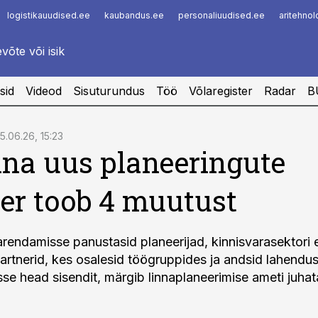
logistikauudised.ee
kaubandus.ee
personaliuudised.ee
aritehno
Infopank
Radar
sid
Videod
Sisuturundus
Töö
Võlaregister
Radar
B
5.06.26, 15:23
nna uus planeeringute
ter toob 4 muutust
 arendamisse panustasid planeerijad, kinnisvarasektori 
partnerid, kes osalesid töögruppides ja andsid lahendu
sse head sisendit, märgib linnaplaneerimise ameti juhat