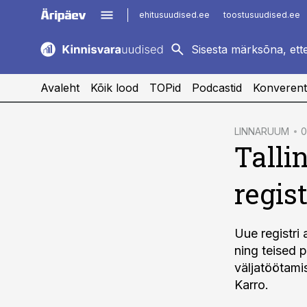
ehitusuudised.ee
toostusuudised.ee
kaubandus.ee
imelineajalugu.ee
logistikauudised.ee
imelineteadus.ee
Avaleht
Kõik lood
TOPid
Podcastid
Konverent
cebook
LINNARUUM
0
Talli
Twitter)
kedIn
regis
ail
k
Uue registri
ning teised 
väljatöötami
Karro.