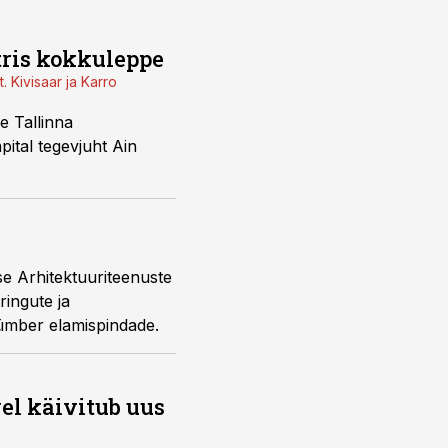
tris kokkuleppe
 Kivisaar ja Karro
e Tallinna
ital tegevjuht Ain
se Arhitektuuriteenuste
ringute ja
ümber elamispindade.
vel käivitub uus