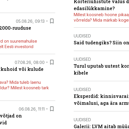
Korteriühistute valus 
edasilükkamine?
Millest koosneb hoone pikaaj
võrrelda? Mida märkab kogen
05.08.26, 09:13
42000-ruuduse
UUDISED
rd on suuremahulise
Said tudengiks? Siin o
t Eesti investorid
UUDISED
07.08.26, 08:00
Turul uputab uutest kor
kkuhoid või kulude
kibele
ava? Mida tuleb laenu
dur? Millest koosneb tark
UUDISED
Eksperdid: kinnisvarai
võimalusi, aga ära arm
06.08.26, 11:11
võtjad on
UUDISED
vid
Galerii: LVM aitab müü