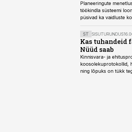
Planeeringute menetluse
töökindla süsteemi loo
püsivad ka vaidluste k
planeerimise ja arhitekt
ST
SISUTURUNDUS
16.0
Kas tuhandeid f
Nüüd saab
Kinnisvara- ja ehitusp
koosolekuprotokollid, 
ning lõpuks on tükk teg
kordades lihtsam.