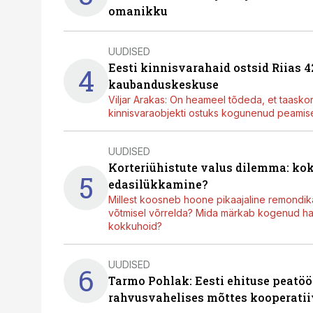
omanikku
UUDISED
Eesti kinnisvarahaid ostsid Riias 
4
kaubanduskeskuse
Viljar Arakas: On heameel tõdeda, et taasko
kinnisvaraobjekti ostuks kogunenud peamisel
UUDISED
Korteriühistute valus dilemma: ko
5
edasilükkamine?
Millest koosneb hoone pikaajaline remondik
võtmisel võrrelda? Mida märkab kogenud hal
kokkuhoid?
UUDISED
6
Tarmo Pohlak: Eesti ehituse peatöö
rahvusvahelises mõttes kooperatii