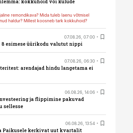
dilemma: kokkuhoid või kulude
aline remondikava? Mida tuleb laenu võtmisel
ud haldur? Millest koosneb tark kokkuhoid?
07.08.26, 07:00
n 8 esimese üürikodu valutut nippi
07.08.26, 06:30
teritest: arendajad hindu langetama ei
06.08.26, 14:06
nvesteering ja flippimine pakuvad
u sellesse
06.08.26, 13:54
a Paikusele kerkivat uut kvartalit