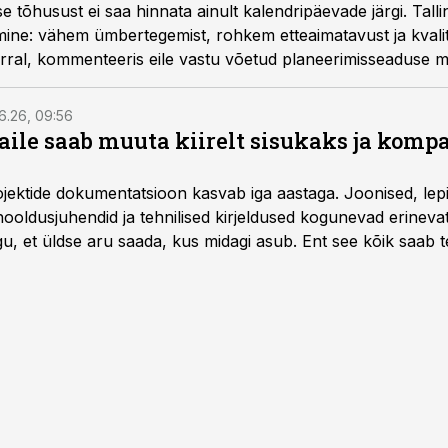
 tõhusust ei saa hinnata ainult kalendripäevade järgi. Tal
mine: vähem ümbertegemist, rohkem etteaimatavust ja kvalit
orral, kommenteeris eile vastu võetud planeerimisseaduse m
uuri teenistuse juht Kristi Grišakov.
6.26, 09:56
aile saab muuta kiirelt sisukaks ja komp
rojektide dokumentatsioon kasvab iga aastaga. Joonised, lep
hooldusjuhendid ja tehnilised kirjeldused kogunevad erinev
u, et üldse aru saada, kus midagi asub. Ent see kõik saab teh