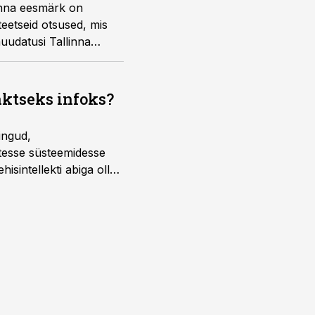
linna eesmärk on
eetseid otsused, mis
uudatusi Tallinna
aktseks infoks?
ingud,
atesse süsteemidesse
isintellekti abiga olla