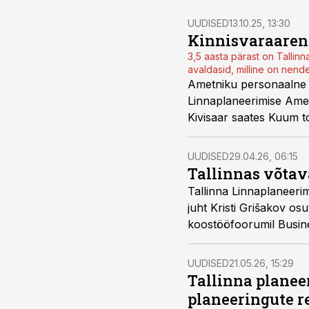
UUDISED
13.10.25, 13:30
Kinnisvaraarend
3,5 aasta pärast on Tallinn
avaldasid, milline on nend
Ametniku personaalne v
Linnaplaneerimise Amet
Kivisaar saates Kuum t
UUDISED
29.04.26, 06:15
Tallinnas võtav
Tallinna Linnaplaneerim
juht Kristi Grišakov os
koostööfoorumil
Busin
UUDISED
21.05.26, 15:29
Tallinna planeer
planeeringute r