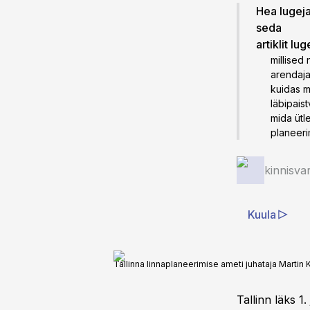
Hea lugeja!
seda
artiklit lu
millised
arendaja
kuidas m
läbipaist
mida ütl
planeeri
kinnisva
Kuula
Tallinna linnaplaneerimise ameti juhataja Martin
Tallinn läks 1