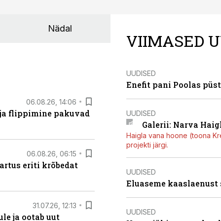
Nädal
VIIMASED U
UUDISED
Enefit pani Poolas püs
06.08.26, 14:06
 ja flippimine pakuvad
UUDISED
Galerii: Narva Haigl
Haigla vana hoone (toona Kree
projekti järgi.
06.08.26, 06:15
artus eriti krõbedat
UUDISED
Eluaseme kaaslaenust
31.07.26, 12:13
UUDISED
le ja ootab uut