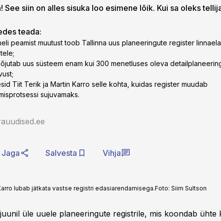
 See siin on alles sisuka loo esimene lõik. Kui sa oleks tellij
gedes teada:
 neli peamist muutust toob Tallinna uus planeeringute register linnaela
tele;
õjutab uus süsteem enam kui 300 menetluses oleva detailplaneeringu
vust;
esid Tiit Terik ja Martin Karro selle kohta, kuidas register muudab
misprotsessi sujuvamaks.
rauudised.ee
Jaga
Salvesta
Vihja
 Karro lubab jätkata vastse registri edasiarendamisega.
Foto:
Siim Sultson
. juunil üle uuele planeeringute registrile, mis koondab üht