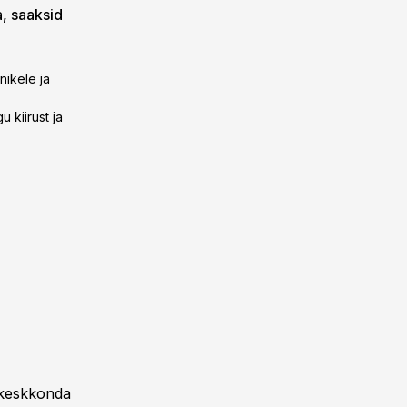
a, saaksid
nikele ja
 kiirust ja
e keskkonda