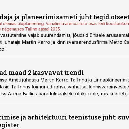
aja ja planeerimisameti juht tegid otsee
al olemas üldplaneering. Vanalinna arendamise osas leiti koostöökoht.
e nägemuses Tallinn aastal 2035.
astutamine vajab suurendamist, jõudsid ühisele arusaamal
i juhataja Martin Karro ja kinnisvaraarendusfirma Metro Cap
ool.
ad maad 2 kasvavat trendi
ise Ameti juhataja Martin Karro Tallinna ja Linnaplaneerimi
utasid Tallinnas toimunud rahvusvahelisel kinnisvarainvestee
ess Arena Baltics
paradoksaalsele olukorrale, mis keerleb 
imise ja arhitektuuri teenistuse juht: su
egister