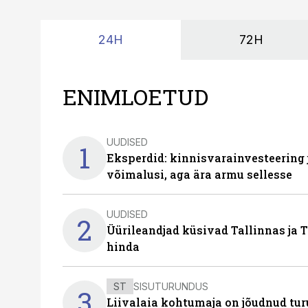
24H
72H
ENIMLOETUD
UUDISED
1
Eksperdid: kinnisvarainvesteering
võimalusi, aga ära armu sellesse
UUDISED
2
Üürileandjad küsivad Tallinnas ja T
hinda
ST
SISUTURUNDUS
3
Liivalaia kohtumaja on jõudnud turu