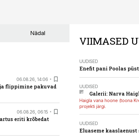
Nädal
VIIMASED U
UUDISED
Enefit pani Poolas püs
06.08.26, 14:06
 ja flippimine pakuvad
UUDISED
Galerii: Narva Haigl
Haigla vana hoone (toona Kree
projekti järgi.
06.08.26, 06:15
artus eriti krõbedat
UUDISED
Eluaseme kaaslaenust