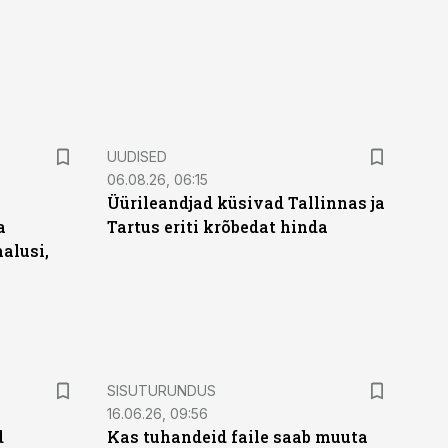
UUDISED
06.08.26, 06:15
Üürileandjad küsivad Tallinnas ja
a
Tartus eriti krõbedat hinda
alusi,
ST
SISUTURUNDUS
16.06.26, 09:56
d
Kas tuhandeid faile saab muuta