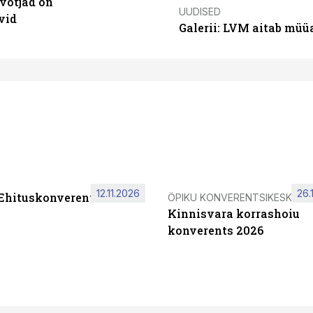
võtjad on
UUDISED
vid
Galerii: LVM aitab müü
12.11.2026
26.
 Ehituskonverents 2026
ÖPIKU KONVERENTSIKESKUS
Kinnisvara korrashoiu
konverents 2026