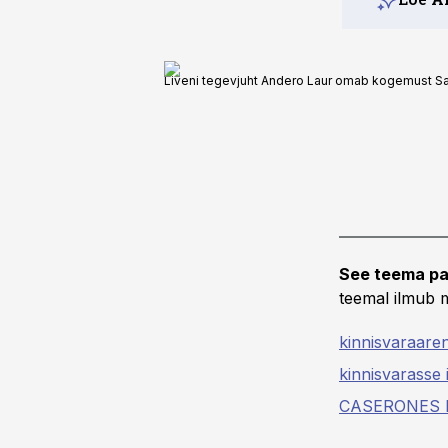
Liveni tegevjuht Andero Laur omab kogemust S
See teema pa
teemal ilmub m
kinnisvaraare
kinnisvarasse 
CASERONES 