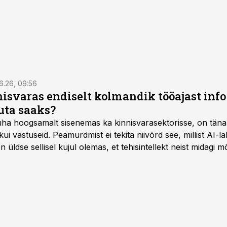
6.26, 09:56
isvaras endiselt kolmandik tööajast info 
uta saaks?
 üha hoogsamalt sisenemas ka kinnisvarasektorisse, on täna
i vastuseid. Peamurdmist ei tekita niivõrd see, millist AI-l
üldse sellisel kujul olemas, et tehisintellekt neist midagi mõ