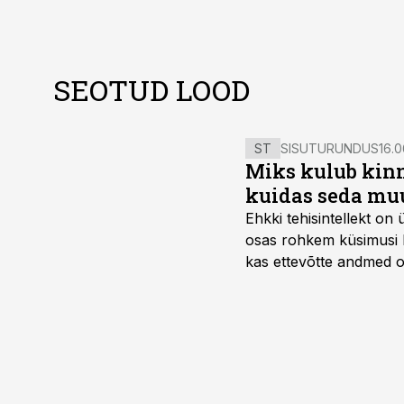
SEOTUD LOOD
ST
SISUTURUNDUS
16.0
Miks kulub kinn
kuidas seda mu
Ehkki tehisintellekt on
osas rohkem küsimusi ku
kas ettevõtte andmed on 
suudaks.