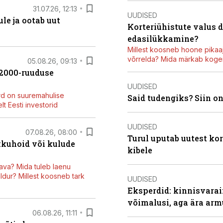
31.07.26, 12:13
UUDISED
le ja ootab uut
Korteriühistute valus 
edasilükkamine?
Millest koosneb hoone pikaaj
võrrelda? Mida märkab kogen
05.08.26, 09:13
42000-ruuduse
UUDISED
rd on suuremahulise
Said tudengiks? Siin o
t Eesti investorid
UUDISED
07.08.26, 08:00
Turul uputab uutest kor
kkuhoid või kulude
kibele
ava? Mida tuleb laenu
dur? Millest koosneb tark
UUDISED
Eksperdid: kinnisvarai
võimalusi, aga ära arm
06.08.26, 11:11