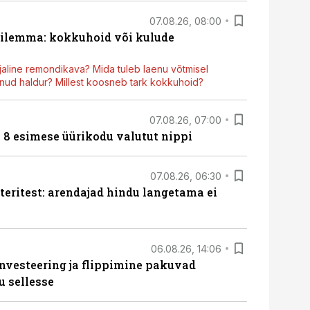
07.08.26, 08:00
dilemma: kokkuhoid või kulude
aline remondikava? Mida tuleb laenu võtmisel
ud haldur? Millest koosneb tark kokkuhoid?
07.08.26, 07:00
n 8 esimese üürikodu valutut nippi
07.08.26, 06:30
teritest: arendajad hindu langetama ei
06.08.26, 14:06
nvesteering ja flippimine pakuvad
u sellesse