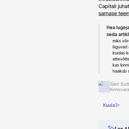
Capitali juh
sarnase teem
Hea lugeja!
seda artik
miks võr
liiguvad 
kuidas k
ettevõtte
kas kinn
haakub s
Siim Sul
Kinnisvar
Kuula
Loe A