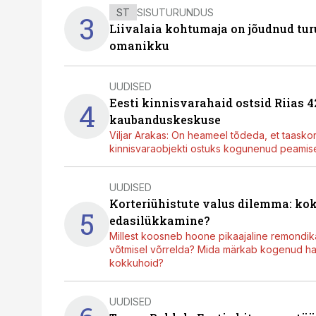
ST
SISUTURUNDUS
3
Liivalaia kohtumaja on jõudnud turu
omanikku
UUDISED
Eesti kinnisvarahaid ostsid Riias 
4
kaubanduskeskuse
Viljar Arakas: On heameel tõdeda, et taasko
kinnisvaraobjekti ostuks kogunenud peamisel
UUDISED
Korteriühistute valus dilemma: ko
5
edasilükkamine?
Millest koosneb hoone pikaajaline remondik
võtmisel võrrelda? Mida märkab kogenud hal
kokkuhoid?
UUDISED