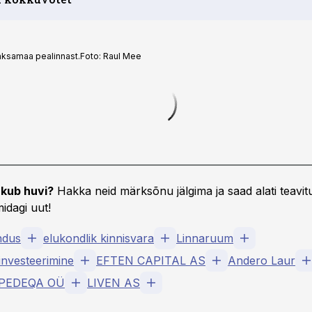
aksamaa pealinnast.
Foto:
Raul Mee
kub huvi?
Hakka neid märksõnu jälgima ja saad alati teavitu
idagi uut!
ndus
elukondlik kinnisvara
Linnaruum
investeerimine
EFTEN CAPITAL AS
Andero Laur
PEDEQA OÜ
LIVEN AS