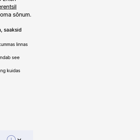
rentsil
s oma sõnum.
a, saaksid
 kummas linnas
hendab see
ing kuidas