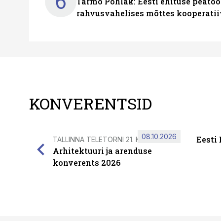
6
Tarmo Pohlak: Eesti ehituse peatöö
rahvusvahelises mõttes kooperatii
KONVERENTSID
08.10.2026
Eesti
TALLINNA TELETORNI 21. KORRUSEL
Arhitektuuri ja arenduse
konverents 2026