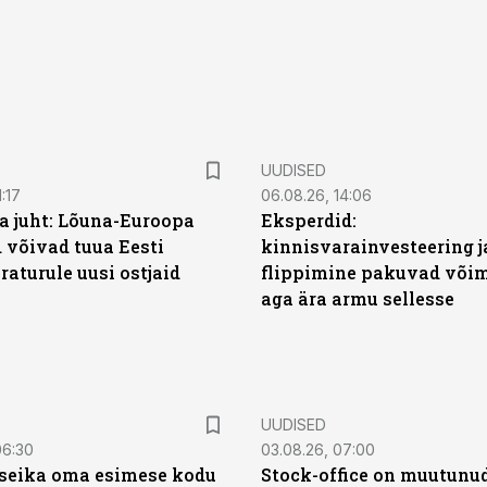
UUDISED
:17
06.08.26, 14:06
a juht: Lõuna-Euroopa
Eksperdid:
 võivad tuua Eesti
kinnisvarainvesteering j
aturule uusi ostjaid
flippimine pakuvad võim
aga ära armu sellesse
UUDISED
06:30
03.08.26, 07:00
t seika oma esimese kodu
Stock-office on muutunu