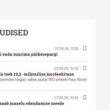
UDISED
07.08.26, 13:35
ti enda suurima päikesepargi
07.08.26, 10:45
a teeb 19,2 -miljonilise juurdeehituse
nholmi haigla) valmis aastal 1913 arhitekt Paul Alischi
07.08.26, 10:38
 saab maaelu edendamise meede