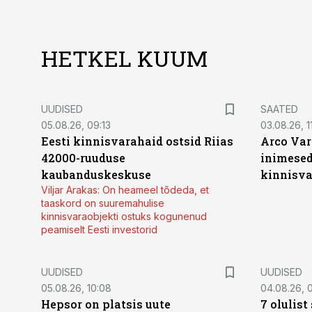
HETKEL KUUM
UUDISED
SAATED
05.08.26, 09:13
03.08.26, 11
Eesti kinnisvarahaid ostsid Riias
Arco Var
42000-ruuduse
inimesed
kaubanduskeskuse
kinnisvar
Viljar Arakas: On heameel tõdeda, et
taaskord on suuremahulise
kinnisvaraobjekti ostuks kogunenud
peamiselt Eesti investorid
UUDISED
UUDISED
05.08.26, 10:08
04.08.26, 
Hepsor on platsis uute
7 olulis