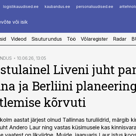
logistikauudised.ee
kaubandus.ee
personaliuudised.ee
aritehno
Infopank
Radar
sid
Videod
Sisuturundus
Töö
Võlaregister
Radar
B
ENDUS
10.06.26, 13:05
tulainel Liveni juht pa
nna ja Berliini planeerin
lemise kõrvuti
olm aastat järjest olnud Tallinnas turuliidrid, märgib k
juht Andero Laur ning vastas küsimusele kas kinnisvar
e vaatest on likviidne. Muide, jaanuaris Laur istus koo