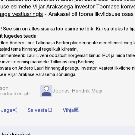
atuse esimehe Viljar Arakasega Investor Toomase
konve
aga vestlusringis
- Arakasel oli toona likviidsuse osa
 See siin on alles sisuka loo esimene lõik. Kui sa oleks tellij
lit lugedes teada:
dleb Andero Laur Tallinna ja Berliini planeeringute menetlemist ning
asjad tema hinnangul tegelikult kiiremini;
ommenteerib Laur Liveni oodatust nõrgemalt läinud IPOt ja mida tä
 investeerimisplaanidele Tallinnas ning Berliinis;
isvara on Andero Lauri hinnangul praegu investori vaatest likviidne n
ee Viljar Arakase varasema sõnumiga.
tson
Joonas-Hendrik Mägi
auudised.ee juht
Jaga
Salvesta
Vihja
I kokkuvõtet