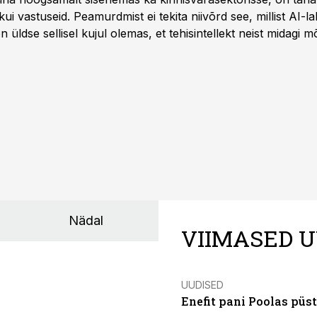
i vastuseid. Peamurdmist ei tekita niivõrd see, millist AI-l
üldse sellisel kujul olemas, et tehisintellekt neist midagi mõ
Nädal
VIIMASED U
UUDISED
Enefit pani Poolas püs