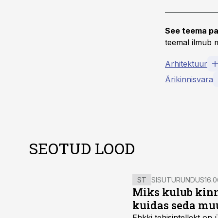
See teema pa
teemal ilmub m
Arhitektuur
Ärikinnisvara
SEOTUD LOOD
ST
SISUTURUNDUS
16.0
Miks kulub kinn
kuidas seda mu
Ehkki tehisintellekt on