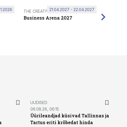
11.2026
21.04.2027 - 22.04.2027
THE CREATIVE HUB
Business Arena 2027
UUDISED
06.08.26, 06:15
Üürileandjad küsivad Tallinnas ja
a
Tartus eriti krõbedat hinda