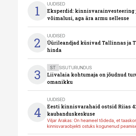
UUDISED
1
Eksperdid: kinnisvarainvesteering
võimalusi, aga ära armu sellesse
UUDISED
2
Üürileandjad küsivad Tallinnas ja T
hinda
ST
SISUTURUNDUS
3
Liivalaia kohtumaja on jõudnud turu
omanikku
UUDISED
Eesti kinnisvarahaid ostsid Riias 
4
kaubanduskeskuse
Viljar Arakas: On heameel tõdeda, et taasko
kinnisvaraobjekti ostuks kogunenud peamisel