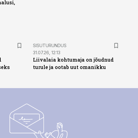
alusi,
ST
SISUTURUNDUS
31.07.26, 12:13
d
Liivalaia kohtumaja on jõudnud
seks
turule ja ootab uut omanikku