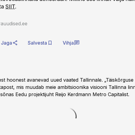
ata
SIIT
.
rauudised.ee
Jaga
Salvesta
Vihja
est hoonest avanevad uued vaated Tallinnale. „Täiskõrgus
tapost, mis muudab meie ambitsioonika visiooni Tallinna linn
 sõnas Eedu projektijuht Reijo Kerdmann Metro Capitalist.