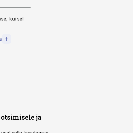
se, kui sel
a
otsimisele ja
 veel selle kasutamise