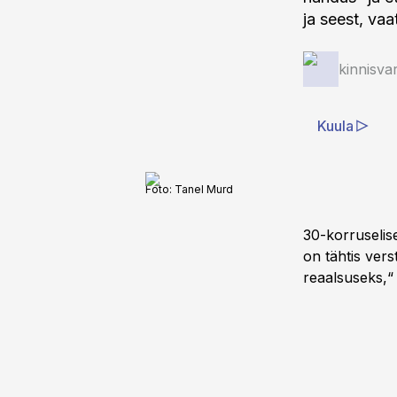
ja seest, va
kinnisva
Kuula
Foto:
Tanel Murd
30-korruselis
on tähtis vers
reaalsuseks,“