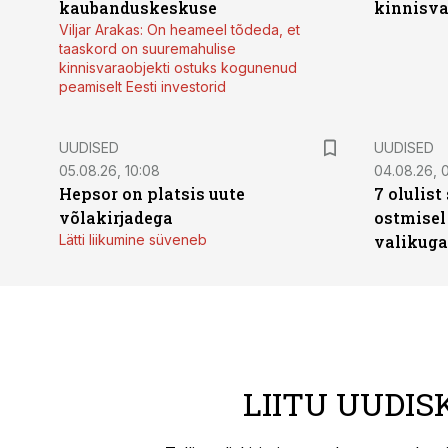
kaubanduskeskuse
kinnisvar
Viljar Arakas: On heameel tõdeda, et
taaskord on suuremahulise
kinnisvaraobjekti ostuks kogunenud
peamiselt Eesti investorid
UUDISED
UUDISED
05.08.26, 10:08
04.08.26, 
Hepsor on platsis uute
7 olulis
võlakirjadega
ostmisel
Lätti liikumine süveneb
valikuga
LIITU UUDIS