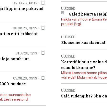
06.08.26, 14:06
 ja flippimine pakuvad
UUDISED
Galerii: Narva Haigl
Haigla vana hoone (toona Kree
projekti järgi.
06.08.26, 06:15
artus eriti krõbedat
UUDISED
Eluaseme kaaslaenust
31.07.26, 12:13
UUDISED
le ja ootab uut
Korteriühistute valus 
edasilükkamine?
Millest koosneb hoone pikaaj
võrrelda? Mida märkab kogen
05.08.26, 09:13
42000-ruuduse
UUDISED
rd on suuremahulise
Said tudengiks? Siin o
t Eesti investorid