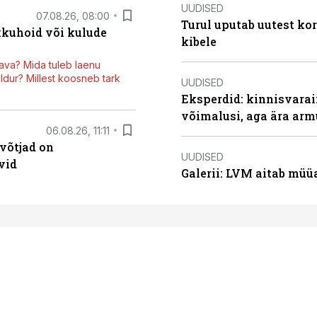
UUDISED
07.08.26, 08:00
Turul uputab uutest kor
kkuhoid või kulude
kibele
ava? Mida tuleb laenu
dur? Millest koosneb tark
UUDISED
Eksperdid: kinnisvarai
võimalusi, aga ära arm
06.08.26, 11:11
võtjad on
UUDISED
vid
Galerii: LVM aitab müü