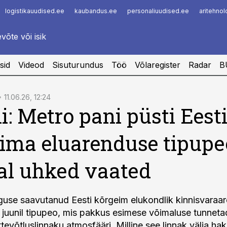
logistikauudised.ee
kaubandus.ee
personaliuudised.ee
aritehno
Infopank
Radar
sid
Videod
Sisuturundus
Töö
Võlaregister
Radar
B
11.06.26, 12:24
ii: Metro pani püsti Eest
ima eluarenduse tipupe
al uhked vaated
guse saavutanud Eesti kõrgeim elukondlik kinnisvaraa
. juunil tipupeo, mis pakkus esimese võimaluse tunnet
ttevõtluslinnaku atmosfääri. Milline see linnak välja ha