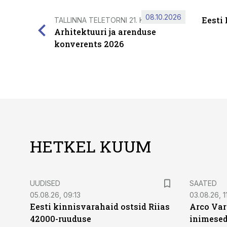
08.10.2026
Eesti
TALLINNA TELETORNI 21. KORRUSEL
Arhitektuuri ja arenduse
konverents 2026
HETKEL KUUM
UUDISED
SAATED
05.08.26, 09:13
03.08.26, 11
Eesti kinnisvarahaid ostsid Riias
Arco Var
42000-ruuduse
inimesed