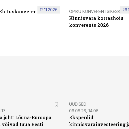
12.11.2026
26.
 Ehituskonverents 2026
ÖPIKU KONVERENTSIKESKUS
Kinnisvara korrashoiu
konverents 2026
UUDISED
:17
06.08.26, 14:06
a juht: Lõuna-Euroopa
Eksperdid:
 võivad tuua Eesti
kinnisvarainvesteering j