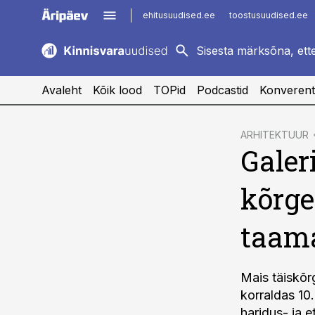
ehitusuudised.ee
toostusuudised.ee
kaubandus.ee
imelineajalugu.ee
logistikauudised.ee
imelineteadus.ee
Avaleht
Kõik lood
TOPid
Podcastid
Konverent
cebook
ARHITEKTUUR
Galer
Twitter)
kedIn
kõrge
ail
taam
k
Mais täiskõr
korraldas 10
haridus- ja e