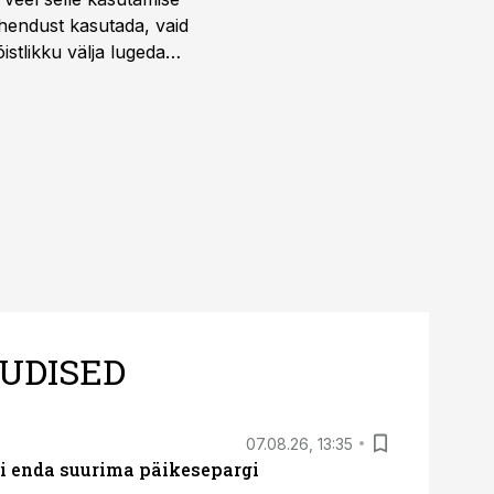
ahendust kasutada, vaid
istlikku välja lugeda
UDISED
07.08.26, 13:35
ti enda suurima päikesepargi