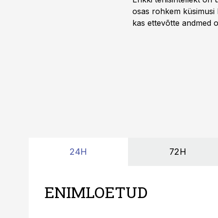
osas rohkem küsimusi ku
kas ettevõtte andmed on 
suudaks.
24H
72H
ENIMLOETUD