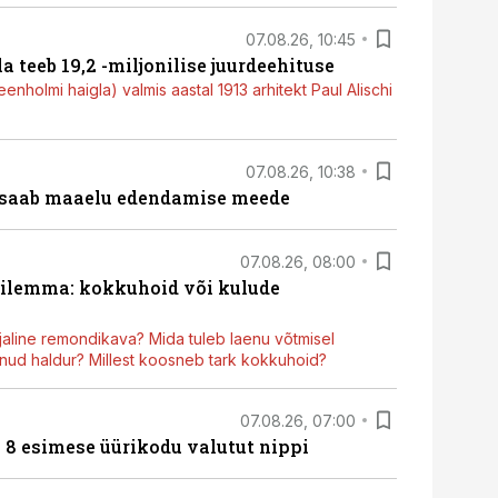
07.08.26, 10:45
a teeb 19,2 -miljonilise juurdeehituse
nholmi haigla) valmis aastal 1913 arhitekt Paul Alischi
07.08.26, 10:38
 saab maaelu edendamise meede
07.08.26, 08:00
dilemma: kokkuhoid või kulude
aline remondikava? Mida tuleb laenu võtmisel
ud haldur? Millest koosneb tark kokkuhoid?
07.08.26, 07:00
n 8 esimese üürikodu valutut nippi