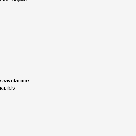
e saavutamine
apildis