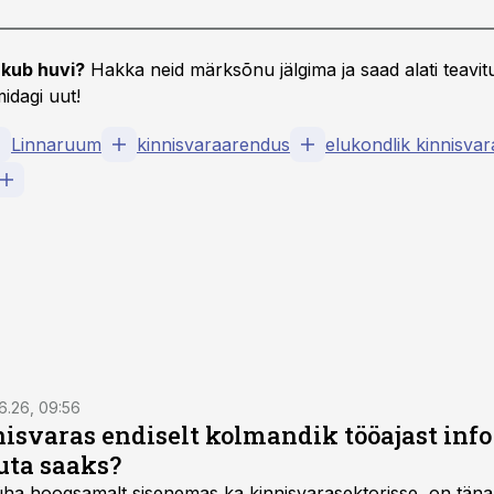
kub huvi?
Hakka neid märksõnu jälgima ja saad alati teavitu
idagi uut!
Linnaruum
kinnisvaraarendus
elukondlik kinnisvar
6.26, 09:56
isvaras endiselt kolmandik tööajast info 
uta saaks?
 üha hoogsamalt sisenemas ka kinnisvarasektorisse, on täna