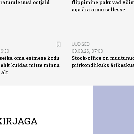
aturule uusi ostjaid
flippimine pakuvad võim
aga ära armu sellesse
UUDISED
06:30
03.08.26, 07:00
t seika oma esimese kodu
Stock-office on muutunu
 ehk kuidas mitte minna
piirkondlikuks ärikesku
 alt
KIRJAGA