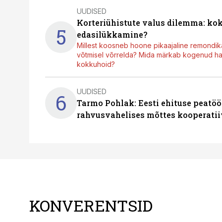
UUDISED
Korteriühistute valus dilemma: ko
5
edasilükkamine?
Millest koosneb hoone pikaajaline remondik
võtmisel võrrelda? Mida märkab kogenud hal
kokkuhoid?
UUDISED
6
Tarmo Pohlak: Eesti ehituse peatöö
rahvusvahelises mõttes kooperatii
KONVERENTSID