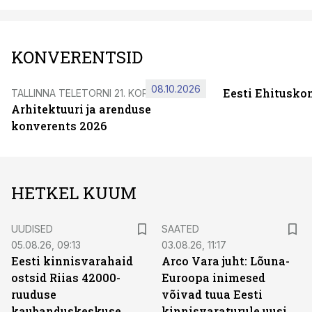
KONVERENTSID
08.10.2026
Eesti Ehitusko
TALLINNA TELETORNI 21. KORRUSEL
Arhitektuuri ja arenduse
konverents 2026
HETKEL KUUM
UUDISED
SAATED
05.08.26, 09:13
03.08.26, 11:17
Eesti kinnisvarahaid
Arco Vara juht: Lõuna-
ostsid Riias 42000-
Euroopa inimesed
ruuduse
võivad tuua Eesti
kaubanduskeskuse
kinnisvaraturule uusi