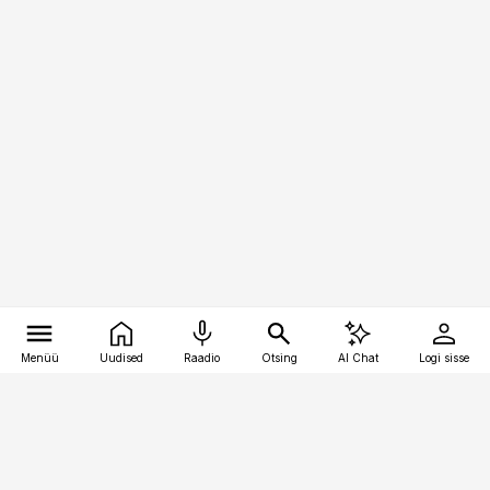
Menüü
Uudised
Raadio
Otsing
AI Chat
Logi sisse
Vana-Lõuna 39/1, 19094 Tallinn
(+372) 667 0111