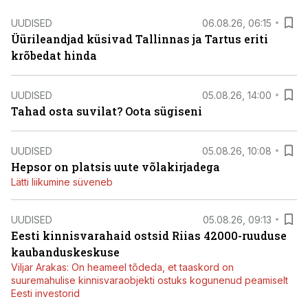
UUDISED
06.08.26, 06:15
Üürileandjad küsivad Tallinnas ja Tartus eriti
krõbedat hinda
UUDISED
05.08.26, 14:00
Tahad osta suvilat? Oota sügiseni
UUDISED
05.08.26, 10:08
Hepsor on platsis uute võlakirjadega
Lätti liikumine süveneb
UUDISED
05.08.26, 09:13
Eesti kinnisvarahaid ostsid Riias 42000-ruuduse
kaubanduskeskuse
Viljar Arakas: On heameel tõdeda, et taaskord on
suuremahulise kinnisvaraobjekti ostuks kogunenud peamiselt
Eesti investorid