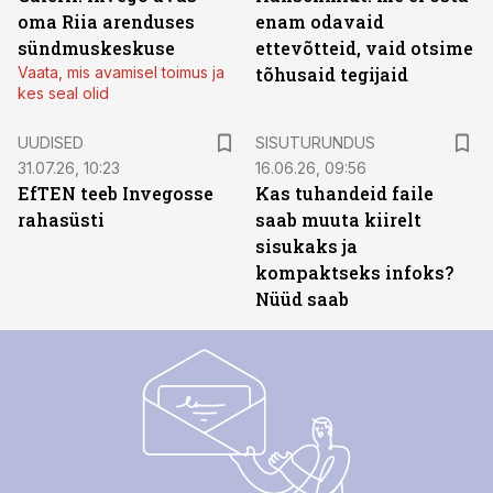
oma Riia arenduses
enam odavaid
sündmuskeskuse
ettevõtteid, vaid otsime
Vaata, mis avamisel toimus ja
tõhusaid tegijaid
kes seal olid
ST
UUDISED
SISUTURUNDUS
31.07.26, 10:23
16.06.26, 09:56
EfTEN teeb Invegosse
Kas tuhandeid faile
rahasüsti
saab muuta kiirelt
sisukaks ja
kompaktseks infoks?
Nüüd saab