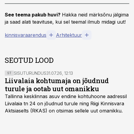
See teema pakub huvi?
Hakka neid märksõnu jälgima
ja saad alati teavituse, kui sel teemal ilmub midagi uut!
kinnisvaraarendus
Arhitektuur
SEOTUD LOOD
SISUTURUNDUS
31.07.26, 12:13
ST
Liivalaia kohtumaja on jõudnud
turule ja ootab uut omanikku
Tallinna kesklinnas asuv endine kohtuhoone aadressil
Liivalaia tn 24 on jõudnud turule ning Riigi Kinnisvara
Aktsiaselts (RKAS) on otsimas sellele uut omanikku.