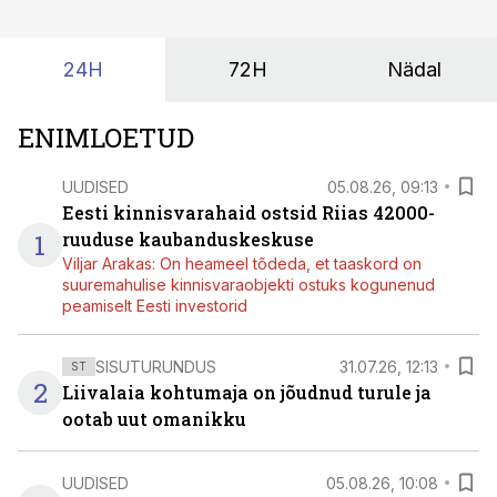
24H
72H
Nädal
ENIMLOETUD
UUDISED
05.08.26, 09:13
Eesti kinnisvarahaid ostsid Riias 42000-
1
ruuduse kaubanduskeskuse
Viljar Arakas: On heameel tõdeda, et taaskord on
suuremahulise kinnisvaraobjekti ostuks kogunenud
peamiselt Eesti investorid
SISUTURUNDUS
31.07.26, 12:13
ST
2
Liivalaia kohtumaja on jõudnud turule ja
ootab uut omanikku
UUDISED
05.08.26, 10:08