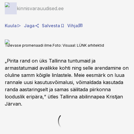
kinnisvarauudised.ee
Kuula
Jaga
Salvesta
Vihja
Tulevase promenaadi ilme.
Foto:
Visuaal: LÜNK arhitektid
„Pirita rand on üks Tallinna tuntumaid ja
armastatumaid avalikke kohti ning selle arendamine on
oluline samm kõigile linlastele. Meie eesmärk on luua
rannale uusi kasutusvõimalusi, võimaldada kasutada
randa aastaringselt ja samas säilitada piirkonna
looduslik eripära,“ ütles Tallinna abilinnapea Kristjan
Järvan.