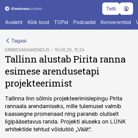
Telli
Avaleht
Kõik lood
TOPid
Podcastid
Konverentsid
cebook
Tagasi
Twitter)
KINNISVARAARENDUS
19.06.26, 15:24
Tallinn alustab Pirita ranna
kedIn
esimese arendusetapi
ail
projekteerimist
k
Tallinna linn sõlmis projekteerimislepingu Pirita
rannaala arendamiseks, mille tulemusel valmib
kaasaegne promenaad ning paraneb oluliselt
ligipääsetavus randa. Projekti aluseks on LÜNK
arhitektide tehtud võidutöö „Väät“.