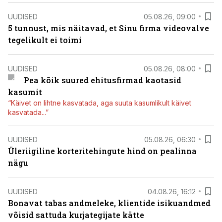
UUDISED
05.08.26, 09:00
5 tunnust, mis näitavad, et Sinu firma videovalve
tegelikult ei toimi
UUDISED
05.08.26, 08:00
Pea kõik suured ehitusfirmad kaotasid
kasumit
“Käivet on lihtne kasvatada, aga suuta kasumlikult käivet
kasvatada...”
UUDISED
05.08.26, 06:30
Üleriigiline korteritehingute hind on pealinna
nägu
UUDISED
04.08.26, 16:12
Bonavat tabas andmeleke, klientide isikuandmed
võisid sattuda kurjategijate kätte