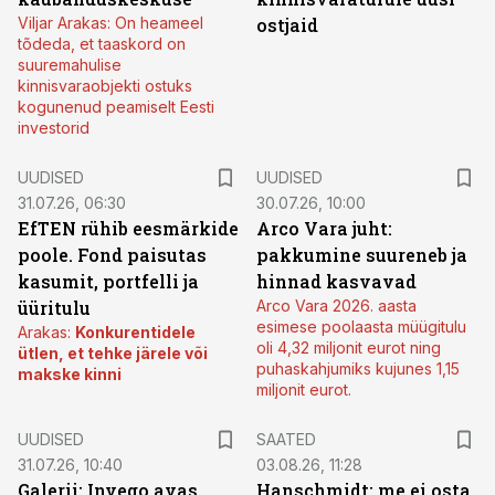
Viljar Arakas: On heameel
ostjaid
tõdeda, et taaskord on
suuremahulise
kinnisvaraobjekti ostuks
kogunenud peamiselt Eesti
investorid
UUDISED
UUDISED
31.07.26, 06:30
30.07.26, 10:00
EfTEN rühib eesmärkide
Arco Vara juht:
poole. Fond paisutas
pakkumine suureneb ja
kasumit, portfelli ja
hinnad kasvavad
üüritulu
Arco Vara 2026. aasta
esimese poolaasta müügitulu
Arakas:
Konkurentidele
oli 4,32 miljonit eurot ning
ütlen, et tehke järele või
puhaskahjumiks kujunes 1,15
makske kinni
miljonit eurot.
UUDISED
SAATED
31.07.26, 10:40
03.08.26, 11:28
Galerii: Invego avas
Hanschmidt: me ei osta