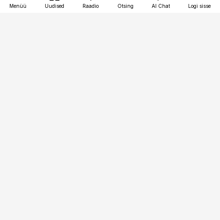
Menüü
Uudised
Raadio
Otsing
AI Chat
Logi sisse
Vana-Lõuna 39/1, 19094 Tallinn
(+372) 667 0111
kinnisvarauudised@kinnisvarauudised.ee
Telli
Reklaam
Firmast
Sisu kasutamisõigused
Ajakirjaniku
eetikakoodeks
Üldtingimused
Privaatsustingimused
Küpsiste poliitika
KKK
Eesti Meediaettevõtete
Eelistuste haldamine
Liit