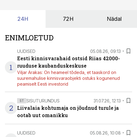
kordades lihtsam.
24H
72H
Nädal
ENIMLOETUD
UUDISED
05.08.26, 09:13
Eesti kinnisvarahaid ostsid Riias 42000-
1
ruuduse kaubanduskeskuse
Viljar Arakas: On heameel tõdeda, et taaskord on
suuremahulise kinnisvaraobjekti ostuks kogunenud
peamiselt Eesti investorid
SISUTURUNDUS
31.07.26, 12:13
ST
2
Liivalaia kohtumaja on jõudnud turule ja
ootab uut omanikku
UUDISED
05.08.26, 10:08