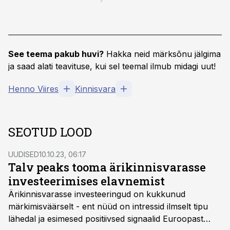
See teema pakub huvi?
Hakka neid märksõnu jälgima
ja saad alati teavituse, kui sel teemal ilmub midagi uut!
Henno Viires
Kinnisvara
SEOTUD LOOD
UUDISED
10.10.23, 06:17
Talv peaks tooma ärikinnisvarasse
investeerimises elavnemist
Ärikinnisvarasse investeeringud on kukkunud
märkimisväärselt - ent nüüd on intressid ilmselt tipu
lähedal ja esimesed positiivsed signaalid Euroopast