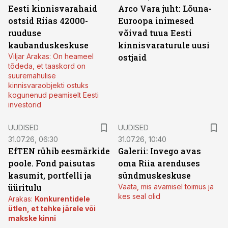
Eesti kinnisvarahaid
Arco Vara juht: Lõuna-
ostsid Riias 42000-
Euroopa inimesed
ruuduse
võivad tuua Eesti
kaubanduskeskuse
kinnisvaraturule uusi
Viljar Arakas: On heameel
ostjaid
tõdeda, et taaskord on
suuremahulise
kinnisvaraobjekti ostuks
kogunenud peamiselt Eesti
investorid
UUDISED
UUDISED
31.07.26, 06:30
31.07.26, 10:40
EfTEN rühib eesmärkide
Galerii: Invego avas
poole. Fond paisutas
oma Riia arenduses
kasumit, portfelli ja
sündmuskeskuse
üüritulu
Vaata, mis avamisel toimus ja
kes seal olid
Arakas:
Konkurentidele
ütlen, et tehke järele või
makske kinni