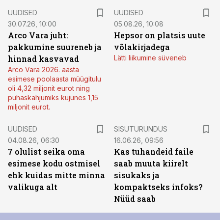
UUDISED
UUDISED
30.07.26, 10:00
05.08.26, 10:08
Arco Vara juht:
Hepsor on platsis uute
pakkumine suureneb ja
võlakirjadega
hinnad kasvavad
Lätti liikumine süveneb
Arco Vara 2026. aasta
esimese poolaasta müügitulu
oli 4,32 miljonit eurot ning
puhaskahjumiks kujunes 1,15
miljonit eurot.
ST
UUDISED
SISUTURUNDUS
04.08.26, 06:30
16.06.26, 09:56
7 olulist seika oma
Kas tuhandeid faile
esimese kodu ostmisel
saab muuta kiirelt
ehk kuidas mitte minna
sisukaks ja
valikuga alt
kompaktseks infoks?
Nüüd saab