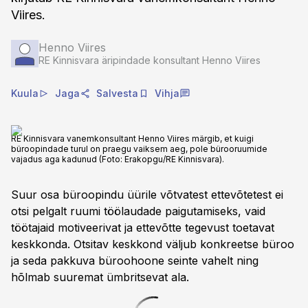
Viires.
Henno Viires
RE Kinnisvara äripindade konsultant Henno Viires
Kuula
Jaga
Salvesta
Vihja
RE Kinnisvara vanemkonsultant Henno Viires märgib, et kuigi
büroopindade turul on praegu vaiksem aeg, pole bürooruumide
vajadus aga kadunud (Foto: Erakopgu/RE Kinnisvara).
Suur osa büroopindu üürile võtvatest ettevõtetest ei
otsi pelgalt ruumi töölaudade paigutamiseks, vaid
töötajaid motiveerivat ja ettevõtte tegevust toetavat
keskkonda. Otsitav keskkond väljub konkreetse büroo
ja seda pakkuva büroohoone seinte vahelt ning
hõlmab suuremat ümbritsevat ala.