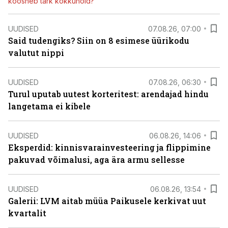
koosneb tark kokkuhoid?
UUDISED
07.08.26, 07:00
Said tudengiks? Siin on 8 esimese üürikodu
valutut nippi
UUDISED
07.08.26, 06:30
Turul uputab uutest korteritest: arendajad hindu
langetama ei kibele
UUDISED
06.08.26, 14:06
Eksperdid: kinnisvarainvesteering ja flippimine
pakuvad võimalusi, aga ära armu sellesse
UUDISED
06.08.26, 13:54
Galerii: LVM aitab müüa Paikusele kerkivat uut
kvartalit