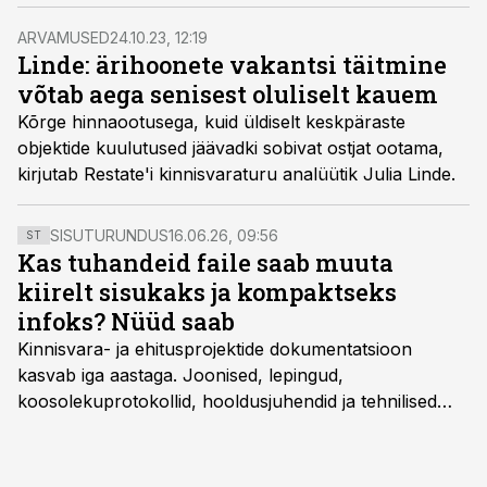
juba paistavad, vaatab lootusrikkalt tulevikku
investeerimisfirma Titanium kinnisvaraportfelli haldur
ARVAMUSED
24.10.23, 12:19
Siim Rosenthal.
Linde: ärihoonete vakantsi täitmine
võtab aega senisest oluliselt kauem
Kõrge hinnaootusega, kuid üldiselt keskpäraste
objektide kuulutused jäävadki sobivat ostjat ootama,
kirjutab Restate'i kinnisvaraturu analüütik Julia Linde.
SISUTURUNDUS
16.06.26, 09:56
ST
Kas tuhandeid faile saab muuta
kiirelt sisukaks ja kompaktseks
infoks? Nüüd saab
Kinnisvara- ja ehitusprojektide dokumentatsioon
kasvab iga aastaga. Joonised, lepingud,
koosolekuprotokollid, hooldusjuhendid ja tehnilised
kirjeldused kogunevad erinevatesse süsteemidesse
ning lõpuks on tükk tegu, et üldse aru saada, kus
midagi asub. Ent see kõik saab tehisintellekti abiga olla