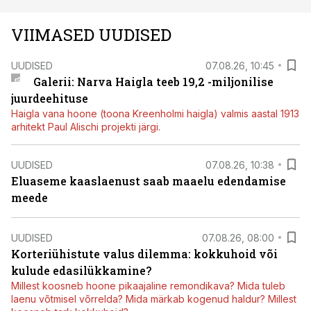
VIIMASED UUDISED
UUDISED
07.08.26, 10:45
Galerii: Narva Haigla teeb 19,2 -miljonilise
juurdeehituse
Haigla vana hoone (toona Kreenholmi haigla) valmis aastal 1913
arhitekt Paul Alischi projekti järgi.
UUDISED
07.08.26, 10:38
Eluaseme kaaslaenust saab maaelu edendamise
meede
UUDISED
07.08.26, 08:00
Korteriühistute valus dilemma: kokkuhoid või
kulude edasilükkamine?
Millest koosneb hoone pikaajaline remondikava? Mida tuleb
laenu võtmisel võrrelda? Mida märkab kogenud haldur? Millest