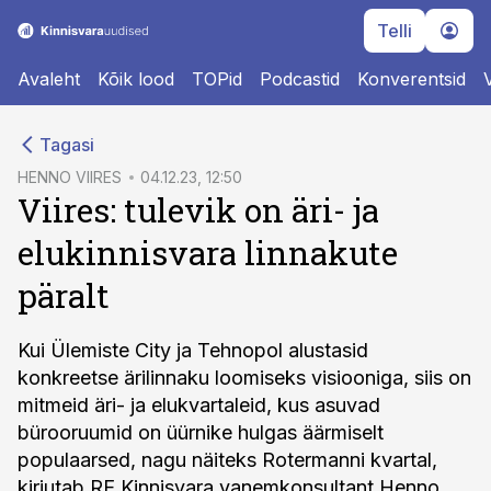
Telli
Avaleht
Kõik lood
TOPid
Podcastid
Konverentsid
cebook
Tagasi
Twitter)
HENNO VIIRES
04.12.23, 12:50
Viires: tulevik on äri- ja
kedIn
elukinnisvara linnakute
ail
päralt
k
Kui Ülemiste City ja Tehnopol alustasid
konkreetse ärilinnaku loomiseks visiooniga, siis on
mitmeid äri- ja elukvartaleid, kus asuvad
bürooruumid on üürnike hulgas äärmiselt
populaarsed, nagu näiteks Rotermanni kvartal,
kirjutab RE Kinnisvara vanemkonsultant Henno