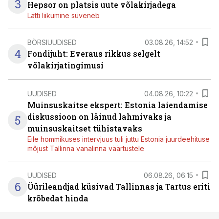
3
Hepsor on platsis uute võlakirjadega
Lätti liikumine süveneb
BÖRSIUUDISED
03.08.26, 14:52
4
Fondijuht: Everaus rikkus selgelt
võlakirjatingimusi
UUDISED
04.08.26, 10:22
Muinsuskaitse ekspert: Estonia laiendamise
diskussioon on läinud lahmivaks ja
5
muinsuskaitset tühistavaks
Eile hommikuses intervjuus tuli juttu Estonia juurdeehituse
mõjust Tallinna vanalinna väärtustele
UUDISED
06.08.26, 06:15
6
Üürileandjad küsivad Tallinnas ja Tartus eriti
krõbedat hinda