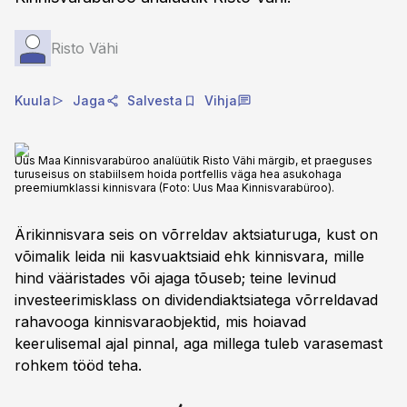
Risto Vähi
Kuula
Jaga
Salvesta
Vihja
Uus Maa Kinnisvarabüroo analüütik Risto Vähi märgib, et praeguses
turuseisus on stabiilsem hoida portfellis väga hea asukohaga
preemiumklassi kinnisvara (Foto: Uus Maa Kinnisvarabüroo).
Ärikinnisvara seis on võrreldav aktsiaturuga, kust on
võimalik leida nii kasvuaktsiaid ehk kinnisvara, mille
hind vääristades või ajaga tõuseb; teine levinud
investeerimisklass on dividendiaktsiatega võrreldavad
rahavooga kinnisvaraobjektid, mis hoiavad
keerulisemal ajal pinnal, aga millega tuleb varasemast
rohkem tööd teha.