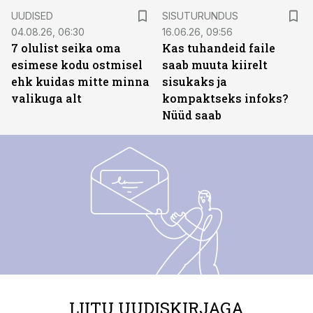
ST
UUDISED
SISUTURUNDUS
04.08.26, 06:30
16.06.26, 09:56
7 olulist seika oma
Kas tuhandeid faile
esimese kodu ostmisel
saab muuta kiirelt
ehk kuidas mitte minna
sisukaks ja
valikuga alt
kompaktseks infoks?
Nüüd saab
LIITU UUDISKIRJAGA