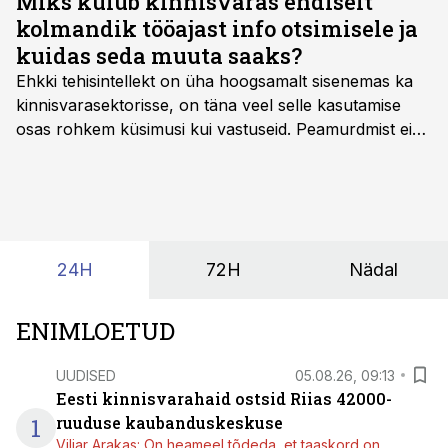
Miks kulub kinnisvaras endiselt
kolmandik tööajast info otsimisele ja
kuidas seda muuta saaks?
Ehkki tehisintellekt on üha hoogsamalt sisenemas ka
kinnisvarasektorisse, on täna veel selle kasutamise
osas rohkem küsimusi kui vastuseid. Peamurdmist ei
tekita niivõrd see, millist AI-lahendust kasutada, vaid
kas ettevõtte andmed on üldse sellisel kujul olemas, et
tehisintellekt neist midagi mõistlikku välja lugeda
suudaks.
24H
72H
Nädal
ENIMLOETUD
UUDISED
05.08.26, 09:13
Eesti kinnisvarahaid ostsid Riias 42000-
1
ruuduse kaubanduskeskuse
Viljar Arakas: On heameel tõdeda, et taaskord on