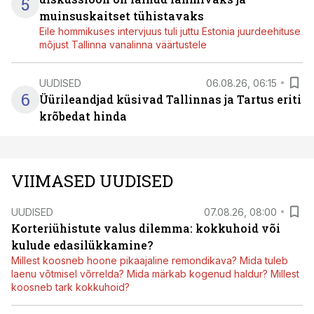
5
muinsuskaitset tühistavaks
Eile hommikuses intervjuus tuli juttu Estonia juurdeehituse
mõjust Tallinna vanalinna väärtustele
UUDISED
06.08.26, 06:15
6
Üürileandjad küsivad Tallinnas ja Tartus eriti
krõbedat hinda
VIIMASED UUDISED
UUDISED
07.08.26, 08:00
Korteriühistute valus dilemma: kokkuhoid või
kulude edasilükkamine?
Millest koosneb hoone pikaajaline remondikava? Mida tuleb
laenu võtmisel võrrelda? Mida märkab kogenud haldur? Millest
koosneb tark kokkuhoid?