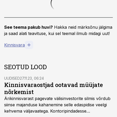
See teema pakub huvi?
Hakka neid märksõnu jälgima
ja saad alati teavituse, kui sel teemal ilmub midagi uut!
Kinnisvara
SEOTUD LOOD
UUDISED
27.11.23, 06:24
Kinnisvaraostjad ootavad müüjate
nõrkemist
Ärikinnisvarast pagevate välisinvestorite silmis võrdub
siinse majanduse kahanemine selle edaspidise veelgi
kehvema väljavaatega. Kontoripindadesse