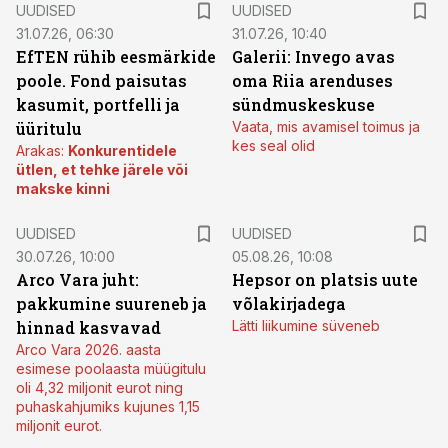
UUDISED
UUDISED
31.07.26, 06:30
31.07.26, 10:40
EfTEN rühib eesmärkide
Galerii: Invego avas
poole. Fond paisutas
oma Riia arenduses
kasumit, portfelli ja
sündmuskeskuse
üüritulu
Vaata, mis avamisel toimus ja
kes seal olid
Arakas:
Konkurentidele
ütlen, et tehke järele või
makske kinni
UUDISED
UUDISED
30.07.26, 10:00
05.08.26, 10:08
Arco Vara juht:
Hepsor on platsis uute
pakkumine suureneb ja
võlakirjadega
hinnad kasvavad
Lätti liikumine süveneb
Arco Vara 2026. aasta
esimese poolaasta müügitulu
oli 4,32 miljonit eurot ning
puhaskahjumiks kujunes 1,15
miljonit eurot.