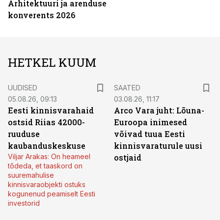
Arhitektuuri ja arenduse
konverents 2026
HETKEL KUUM
UUDISED
SAATED
05.08.26, 09:13
03.08.26, 11:17
Eesti kinnisvarahaid
Arco Vara juht: Lõuna-
ostsid Riias 42000-
Euroopa inimesed
ruuduse
võivad tuua Eesti
kaubanduskeskuse
kinnisvaraturule uusi
Viljar Arakas: On heameel
ostjaid
tõdeda, et taaskord on
suuremahulise
kinnisvaraobjekti ostuks
kogunenud peamiselt Eesti
investorid