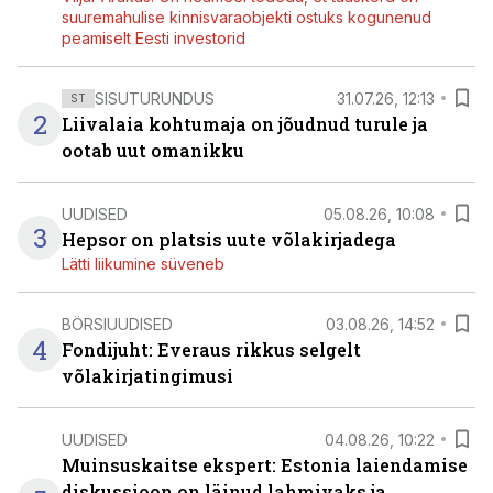
suuremahulise kinnisvaraobjekti ostuks kogunenud
peamiselt Eesti investorid
SISUTURUNDUS
31.07.26, 12:13
ST
2
Liivalaia kohtumaja on jõudnud turule ja
ootab uut omanikku
UUDISED
05.08.26, 10:08
3
Hepsor on platsis uute võlakirjadega
Lätti liikumine süveneb
BÖRSIUUDISED
03.08.26, 14:52
4
Fondijuht: Everaus rikkus selgelt
võlakirjatingimusi
UUDISED
04.08.26, 10:22
Muinsuskaitse ekspert: Estonia laiendamise
diskussioon on läinud lahmivaks ja