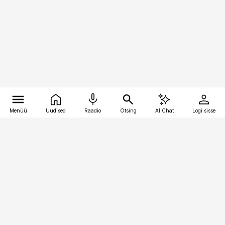
Menüü
Uudised
Raadio
Otsing
AI Chat
Logi sisse
Vana-Lõuna 39/1, 19094 Tallinn
(+372) 667 0111
kinnisvarauudised@kinnisvarauudised.ee
Telli
Reklaam