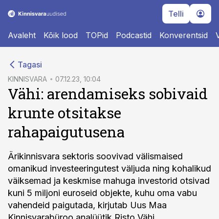
Telli
Avaleht
Kõik lood
TOPid
Podcastid
Konverentsid
cebook
Tagasi
Twitter)
KINNISVARA
07.12.23, 10:04
Vähi: arendamiseks sobivaid
kedIn
krunte otsitakse
ail
rahapaigutusena
k
Ärikinnisvara sektoris soovivad välismaised
omanikud investeeringutest väljuda ning kohalikud
väiksemad ja keskmise mahuga investorid otsivad
kuni 5 miljoni euroseid objekte, kuhu oma vabu
vahendeid paigutada, kirjutab Uus Maa
Kinnisvarabüroo analüütik Risto Vähi.