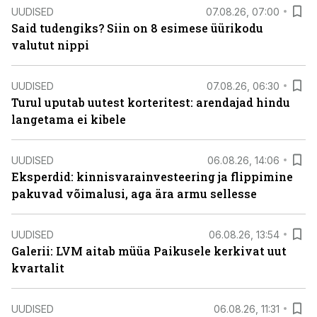
UUDISED
07.08.26, 07:00
Said tudengiks? Siin on 8 esimese üürikodu
valutut nippi
UUDISED
07.08.26, 06:30
Turul uputab uutest korteritest: arendajad hindu
langetama ei kibele
UUDISED
06.08.26, 14:06
Eksperdid: kinnisvarainvesteering ja flippimine
pakuvad võimalusi, aga ära armu sellesse
UUDISED
06.08.26, 13:54
Galerii: LVM aitab müüa Paikusele kerkivat uut
kvartalit
UUDISED
06.08.26, 11:31