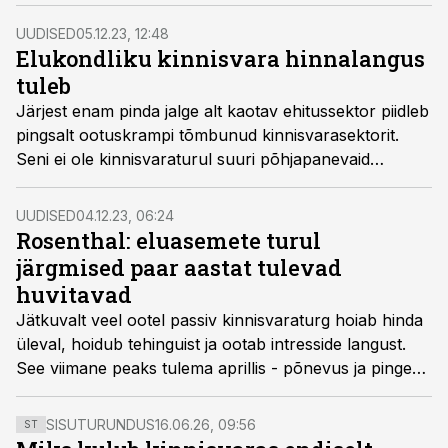
investeerimise väljavaade on muutunud
negatiivsemaks.
UUDISED
05.12.23, 12:48
Elukondliku kinnisvara hinnalangus
tuleb
Järjest enam pinda jalge alt kaotav ehitussektor piidleb
pingsalt ootuskrampi tõmbunud kinnisvarasektorit.
Seni ei ole kinnisvaraturul suuri põhjapanevaid
muutusi toimunud, kiiret hinnalangust ei ole veel
tulnud.
UUDISED
04.12.23, 06:24
Rosenthal: eluasemete turul
järgmised paar aastat tulevad
huvitavad
Jätkuvalt veel ootel passiv kinnisvaraturg hoiab hinda
üleval, hoidub tehinguist ja ootab intresside langust.
See viimane peaks tulema aprillis - põnevus ja pinge
turul kasvavad.
SISUTURUNDUS
16.06.26, 09:56
ST