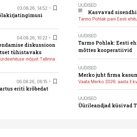
UUDISED
03.08.26, 14:52
Kasvavad sisendhi
õlakirjatingimusi
Tarmo Pohlak pani Eesti ehit
UUDISED
04.08.26, 10:22
Tarmo Pohlak: Eesti eh
iendamise diskussioon
mõttes kooperatiivid
tset tühistavaks
juurdeehituse mõjust Tallinna
UUDISED
Merko juht firma kasum
06.08.26, 06:15
Vaata Merko 2026. aasta II kv
artus eriti krõbedat
UUDISED
Üürileandjad küsivad Ta