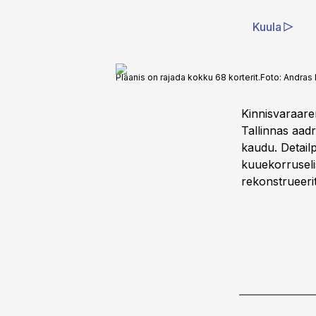
Kuula
Plaanis on rajada kokku 68 korterit.
Foto:
Andras 
Kinnisvaraar
Tallinnas aadr
kaudu. Detailp
kuuekorruseli
rekonstrueeri