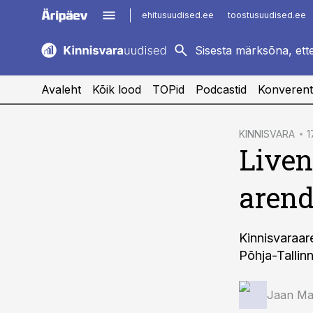
ehitusuudised.ee
toostusuudised.ee
kaubandus.ee
imelineajalugu.ee
logistikauudised.ee
imelineteadus.ee
Avaleht
Kõik lood
TOPid
Podcastid
Konverent
cebook
KINNISVARA
1
Liven
Twitter)
kedIn
aren
ail
k
Kinnisvaraar
Põhja-Tallinn
Jaan Mar