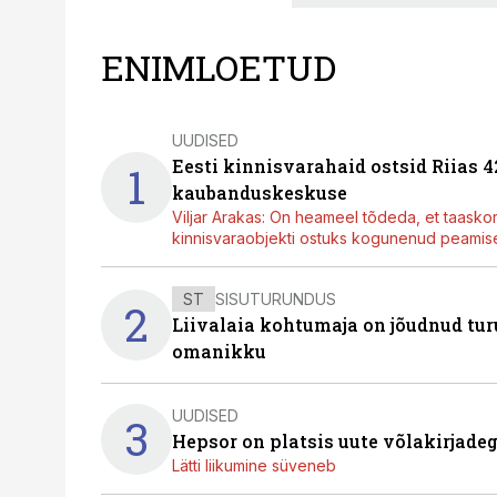
ENIMLOETUD
UUDISED
Eesti kinnisvarahaid ostsid Riias 
1
kaubanduskeskuse
Viljar Arakas: On heameel tõdeda, et taasko
kinnisvaraobjekti ostuks kogunenud peamisel
ST
SISUTURUNDUS
2
Liivalaia kohtumaja on jõudnud turu
omanikku
UUDISED
3
Hepsor on platsis uute võlakirjade
Lätti liikumine süveneb