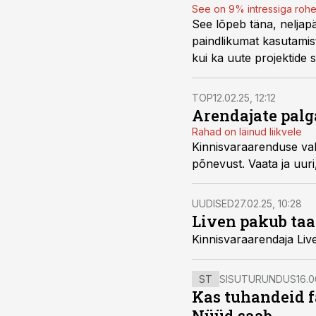
See on 9% intressiga rohe
See lõpeb täna, neljapä
paindlikumat kasutamis
kui ka uute projektide 
TOP
12.02.25, 12:12
Arendajate pal
Rahad on läinud liikvele
Kinnisvaraarenduse val
UUDISED
27.02.25, 10:28
Liven pakub taa
Kinnisvaraarendaja Live
ST
SISUTURUNDUS
16.0
Kas tuhandeid f
Nüüd saab