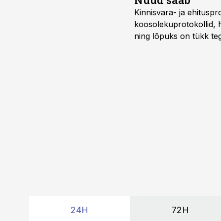
Kinnisvara- ja ehitusp
koosolekuprotokollid, 
ning lõpuks on tükk teg
kordades lihtsam.
24H
72H