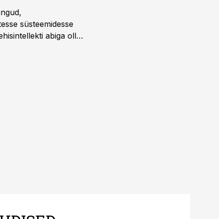
ingud,
atesse süsteemidesse
isintellekti abiga olla