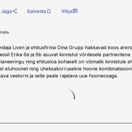
Jaga
Salvesta
Vihja
Kralla
endaja Liven ja ehitusfirma Oma Grupp hakkavad koos are
essil Erika 6a ja 6b asuvat kinnistut võrdesete partneritena 
laneeringu ning ehitusloa kohaselt on võimalik kinnistule e
st eluhoonet ning üheksakorruseline hoone kombinatsioon
tava veetorni ja selle peale rajatava uue hooneosaga.