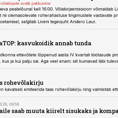
võlakirjade avalik pakkumine
eva pealelõunal kell 16:00. Võlakirjaemissioon võimaldab Liv
t nii olemasolevate roherahastuse tingimustele vastavate pr
soetamisel, selgitab Liveni tegevjuht Andero Laur.
gaTOP: kasvukoidik annab tunda
dkonna ettevõtete lõppenud aasta IV kvartali töötasude pi
põnevust. Vaata ja uuri, kus ja kui palju sai. Aga veel 
s rohevõlakirju
n kavatseb emiteerida taas rohevõlakirju ning valmistab et
6.26, 09:56
aile saab muuta kiirelt sisukaks ja komp