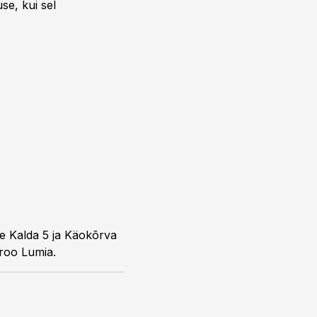
se, kui sel
le Kalda 5 ja Käokõrva
üroo Lumia.