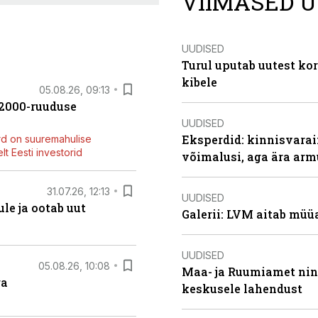
VIIMASED U
UUDISED
Turul uputab uutest kor
kibele
05.08.26, 09:13
42000-ruuduse
UUDISED
Eksperdid: kinnisvarai
rd on suuremahulise
t Eesti investorid
võimalusi, aga ära arm
31.07.26, 12:13
UUDISED
le ja ootab uut
Galerii: LVM aitab müü
UUDISED
05.08.26, 10:08
Maa- ja Ruumiamet ning
ga
keskusele lahendust