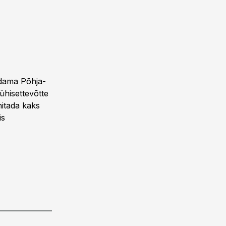
ndama Põhja-
ühisettevõtte
hitada kaks
is