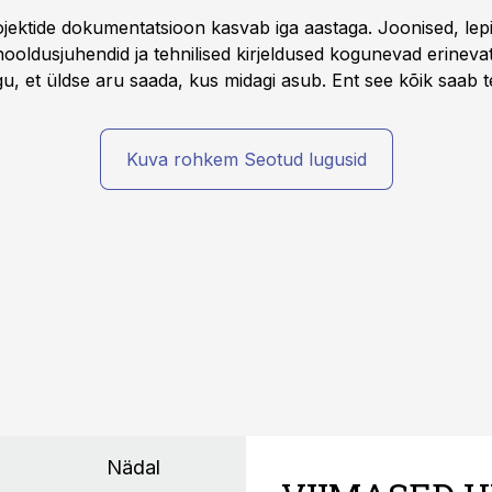
rojektide dokumentatsioon kasvab iga aastaga. Joonised, lep
hooldusjuhendid ja tehnilised kirjeldused kogunevad erinev
u, et üldse aru saada, kus midagi asub. Ent see kõik saab teh
Kuva rohkem Seotud lugusid
Nädal