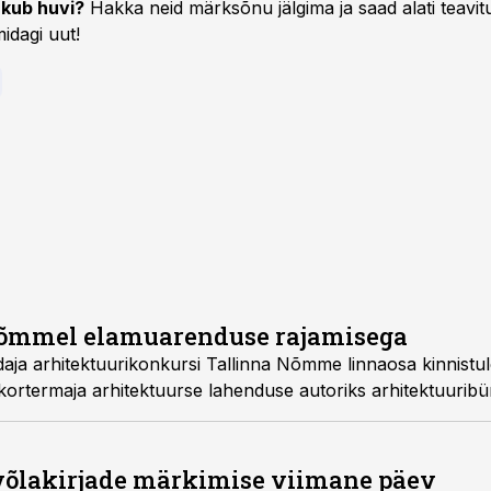
kub huvi?
Hakka neid märksõnu jälgima ja saad alati teavitu
idagi uut!
Nõmmel elamuarenduse rajamisega
aja arhitektuurikonkursi Tallinna Nõmme linnaosa kinnistu
kortermaja arhitektuurse lahenduse autoriks arhitektuurib
võlakirjade märkimise viimane päev