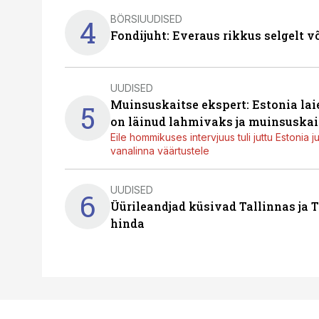
BÖRSIUUDISED
4
Fondijuht: Everaus rikkus selgelt v
UUDISED
Muinsuskaitse ekspert: Estonia la
5
on läinud lahmivaks ja muinsuskai
Eile hommikuses intervjuus tuli juttu Estonia 
vanalinna väärtustele
UUDISED
6
Üürileandjad küsivad Tallinnas ja T
hinda