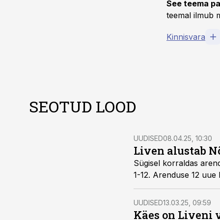
See teema pa
teemal ilmub m
Kinnisvara
SEOTUD LOOD
UUDISED
08.04.25, 10:30
Liven alustab 
Sügisel
korraldas arend
1-12. Arenduse 12 uue 
UUDISED
13.03.25, 09:59
Käes on Liveni 