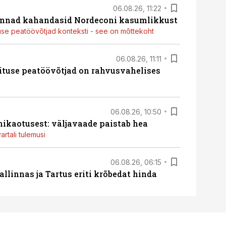
06.08.26, 11:22
nnad kahandasid Nordeconi kasumlikkust
use peatöövõtjad konteksti - see on mõttekoht
06.08.26, 11:11
ituse peatöövõtjad on rahvusvahelises
06.08.26, 10:50
ikaotusest: väljavaade paistab hea
artali tulemusi
06.08.26, 06:15
llinnas ja Tartus eriti krõbedat hinda