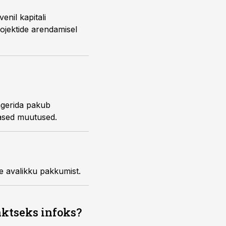
enil kapitali
ojektide arendamisel
ngerida pakub
enam: siit kumavad läbi tulevased muutused.
te avalikku pakkumist.
aktseks infoks?