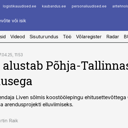
logistikauudised.ee
kaubandus.ee
personaliuudised.ee
aritehno
Infopank
Radar
sid
Videod
Sisuturundus
Töö
Võlaregister
Radar
B
7.04.25, 11:53
 alustab Põhja-Tallinna
dusega
endaja Liven sõlmis koostöölepingu ehitusettevõtteg
a arendusprojekti elluviimiseks.
tin Raik