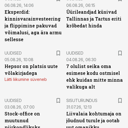
06.08.26, 14:06
06.08.26, 06:15
Eksperdid:
Üürileandjad küsivad
kinnisvarainvesteering
Tallinnas ja Tartus eriti
ja flippimine pakuvad
krõbedat hinda
võimalusi, aga ära armu
sellesse
UUDISED
UUDISED
05.08.26, 10:08
04.08.26, 06:30
Hepsor on platsis uute
7 olulist seika oma
võlakirjadega
esimese kodu ostmisel
Lätti liikumine süveneb
ehk kuidas mitte minna
valikuga alt
ST
UUDISED
SISUTURUNDUS
03.08.26, 07:00
31.07.26, 12:13
Stock-office on
Liivalaia kohtumaja on
muutunud
jõudnud turule ja ootab
piirkondlikuks
uut omanikku