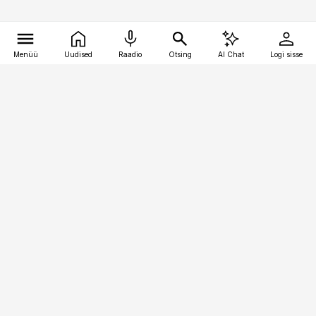
Menüü
Uudised
Raadio
Otsing
AI Chat
Logi sisse
Vana-Lõuna 39/1, 19094 Tallinn
(+372) 667 0111
kinnisvarauudised@kinnisvarauudised.ee
Telli
Reklaam
Firmast
Sisu kasutamisõigused
Ajakirjaniku
eetikakoodeks
Üldtingimused
Privaatsustingimused
Küpsiste poliitika
KKK