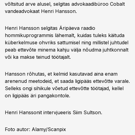
võltsitud arve alusel, selgitas advokaadibüroo Cobalt
vandeadvokaat Henri Hansson.
Henri Hansson selgitas Äripäeva raadio
hommikuprogrammis lähemalt, kuidas tuleks käituda
küberkelmuse ohvriks sattumisel ning millistel juhtudel
peab ettevõte minema kahju välja nõudma juhtkonnalt
või ka makse teinud töötajalt.
Hansson rõhutas, et kelmid kasutavad aina enam
arenenud meetodeid, et saada ligipääs ettevõtte varale.
Selleks ongi sihikule võetud ettevõtte töötajad, kellel
on ligipääs äri pangakontole.
Henri Hanssonit intervjueeris Siim Sultson.
Foto autor: Alamy/Scanpix