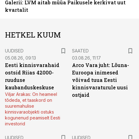
Galerii: LVM aitab müüa Paikusele kerkivat uut
kvartalit
HETKEL KUUM
UUDISED
SAATED
05.08.26, 09:13
03.08.26, 11:17
Eesti kinnisvarahaid
Arco Vara juht: Lõuna-
ostsid Riias 42000-
Euroopa inimesed
ruuduse
võivad tuua Eesti
kaubanduskeskuse
kinnisvaraturule uusi
Viljar Arakas: On heameel
ostjaid
tõdeda, et taaskord on
suuremahulise
kinnisvaraobjekti ostuks
kogunenud peamiselt Eesti
investorid
UUDISED
UUDISED