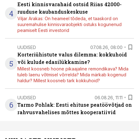
Eesti kinnisvarahaid ostsid Riias 42000-
4
ruuduse kaubanduskeskuse
Viljar Arakas: On heameel tõdeda, et taaskord on
suuremahulise kinnisvaraobjekti ostuks kogunenud
peamiselt Eesti investorid
UUDISED
07.08.26, 08:00
Korteriühistute valus dilemma: kokkuhoid
5
või kulude edasilükkamine?
Millest koosneb hoone pikaajaline remondikava? Mida
tuleb laenu võtmisel võrrelda? Mida märkab kogenud
haldur? Millest koosneb tark kokkuhoid?
UUDISED
06.08.26, 11:11
6
Tarmo Pohlak: Eesti ehituse peatöövõtjad on
rahvusvahelises mõttes kooperatiivid