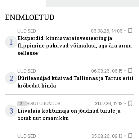
ENIMLOETUD
UUDISED
06.08.26, 14:06
Eksperdid: kinnisvarainvesteering ja
1
flippimine pakuvad võimalusi, aga ära armu
sellesse
UUDISED
06.08.26, 06:15
2
Üürileandjad küsivad Tallinnas ja Tartus eriti
krõbedat hinda
SISUTURUNDUS
31.07.26, 12:13
ST
3
Liivalaia kohtumaja on jõudnud turule ja
ootab uut omanikku
UUDISED
05.08.26, 09:13