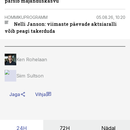
pärsib majanduskasvu
HOMMIKUPROGRAMM
05.08.26, 10:20
Nelli Janson: viimaste päevade aktsiaralli
võib peagi takerduda
Ken Rohelaan
Siim Sultson
Jaga
Vihja
24H
72H
Nädal