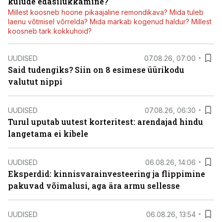
kulude edasilükkamine?
Millest koosneb hoone pikaajaline remondikava? Mida tuleb
laenu võtmisel võrrelda? Mida märkab kogenud haldur? Millest
koosneb tark kokkuhoid?
UUDISED
07.08.26, 07:00
Said tudengiks? Siin on 8 esimese üürikodu
valutut nippi
UUDISED
07.08.26, 06:30
Turul uputab uutest korteritest: arendajad hindu
langetama ei kibele
UUDISED
06.08.26, 14:06
Eksperdid: kinnisvarainvesteering ja flippimine
pakuvad võimalusi, aga ära armu sellesse
UUDISED
06.08.26, 13:54