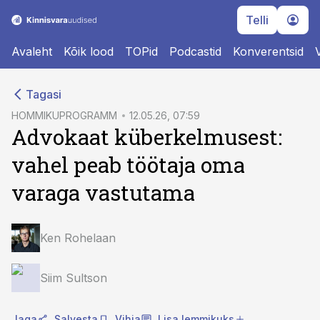
Telli
Avaleht
Kõik lood
TOPid
Podcastid
Konverentsid
cebook
cebook
Tagasi
Twitter)
Twitter)
HOMMIKUPROGRAMM
12.05.26, 07:59
Advokaat küberkelmusest:
kedIn
kedIn
vahel peab töötaja oma
ail
ail
varaga vastutama
k
k
Ken Rohelaan
Siim Sultson
Jaga
Salvesta
Vihja
Lisa lemmikuks