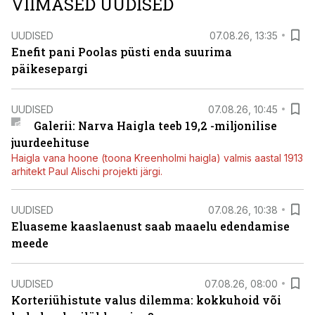
VIIMASED UUDISED
UUDISED
07.08.26, 13:35
Enefit pani Poolas püsti enda suurima
päikesepargi
UUDISED
07.08.26, 10:45
Galerii: Narva Haigla teeb 19,2 -miljonilise
juurdeehituse
Haigla vana hoone (toona Kreenholmi haigla) valmis aastal 1913
arhitekt Paul Alischi projekti järgi.
UUDISED
07.08.26, 10:38
Eluaseme kaaslaenust saab maaelu edendamise
meede
UUDISED
07.08.26, 08:00
Korteriühistute valus dilemma: kokkuhoid või