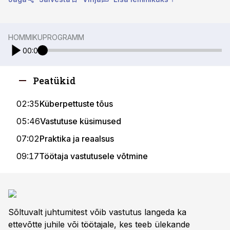
HOMMIKUPROGRAMM
00:00
Peatükid
02:35
Küberpettuste tõus
05:46
Vastutuse küsimused
07:02
Praktika ja reaalsus
09:17
Töötaja vastutusele võtmine
Sõltuvalt juhtumitest võib vastutus langeda ka
ettevõtte juhile või töötajale, kes teeb ülekande