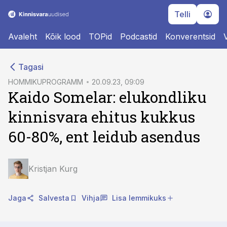
Telli
Avaleht
Kõik lood
TOPid
Podcastid
Konverentsid
cebook
cebook
Tagasi
Twitter)
Twitter)
HOMMIKUPROGRAMM
20.09.23, 09:09
Kaido Somelar: elukondliku
kedIn
kedIn
kinnisvara ehitus kukkus
ail
ail
60-80%, ent leidub asendus
k
k
Kristjan Kurg
Jaga
Salvesta
Vihja
Lisa lemmikuks