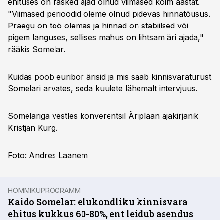
ehituses on rasked ajad olnud viimased kolm aastat.
"Viimased perioodid oleme olnud pidevas hinnatõusus.
Praegu on töö olemas ja hinnad on stabiilsed või
pigem languses, sellises mahus on lihtsam äri ajada,"
rääkis Somelar.
Kuidas poob euribor ärisid ja mis saab kinnisvaraturust
Somelari arvates, seda kuulete lähemalt intervjuus.
Somelariga vestles konverentsil Äriplaan ajakirjanik
Kristjan Kurg.
Foto: Andres Laanem
HOMMIKUPROGRAMM
Kaido Somelar: elukondliku kinnisvara
ehitus kukkus 60-80%, ent leidub asendus