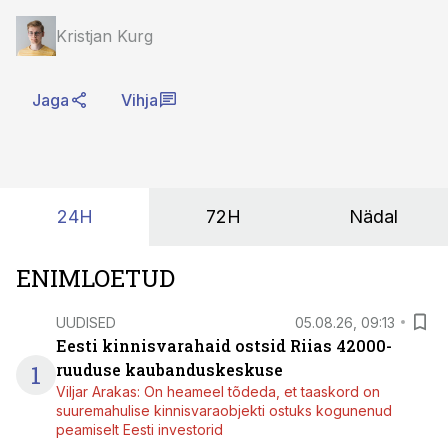
Kristjan Kurg
Jaga
Vihja
24H
72H
Nädal
ENIMLOETUD
UUDISED
05.08.26, 09:13
Eesti kinnisvarahaid ostsid Riias 42000-
1
ruuduse kaubanduskeskuse
Viljar Arakas: On heameel tõdeda, et taaskord on
suuremahulise kinnisvaraobjekti ostuks kogunenud
peamiselt Eesti investorid