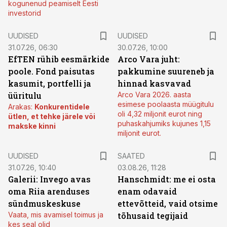
kogunenud peamiselt Eesti
investorid
UUDISED
UUDISED
31.07.26, 06:30
30.07.26, 10:00
EfTEN rühib eesmärkide
Arco Vara juht:
poole. Fond paisutas
pakkumine suureneb ja
kasumit, portfelli ja
hinnad kasvavad
üüritulu
Arco Vara 2026. aasta
esimese poolaasta müügitulu
Arakas:
Konkurentidele
oli 4,32 miljonit eurot ning
ütlen, et tehke järele või
puhaskahjumiks kujunes 1,15
makske kinni
miljonit eurot.
UUDISED
SAATED
31.07.26, 10:40
03.08.26, 11:28
Galerii: Invego avas
Hanschmidt: me ei osta
oma Riia arenduses
enam odavaid
sündmuskeskuse
ettevõtteid, vaid otsime
Vaata, mis avamisel toimus ja
tõhusaid tegijaid
kes seal olid