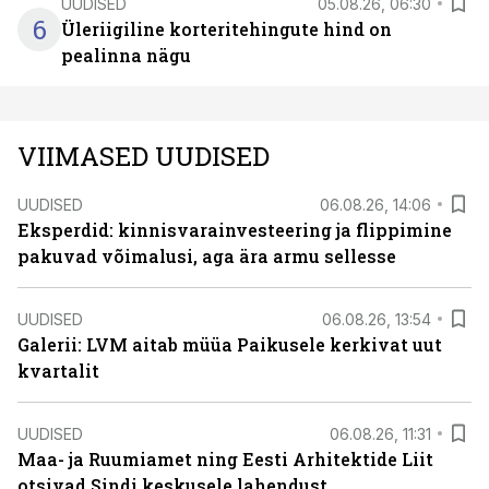
UUDISED
05.08.26, 06:30
6
Üleriigiline korteritehingute hind on
pealinna nägu
VIIMASED UUDISED
UUDISED
06.08.26, 14:06
Eksperdid: kinnisvarainvesteering ja flippimine
pakuvad võimalusi, aga ära armu sellesse
UUDISED
06.08.26, 13:54
Galerii: LVM aitab müüa Paikusele kerkivat uut
kvartalit
UUDISED
06.08.26, 11:31
Maa- ja Ruumiamet ning Eesti Arhitektide Liit
otsivad Sindi keskusele lahendust