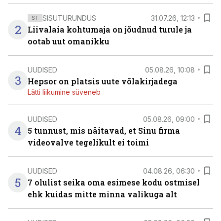
SISUTURUNDUS
31.07.26, 12:13
ST
2
Liivalaia kohtumaja on jõudnud turule ja
ootab uut omanikku
UUDISED
05.08.26, 10:08
3
Hepsor on platsis uute võlakirjadega
Lätti liikumine süveneb
UUDISED
05.08.26, 09:00
4
5 tunnust, mis näitavad, et Sinu firma
videovalve tegelikult ei toimi
UUDISED
04.08.26, 06:30
5
7 olulist seika oma esimese kodu ostmisel
ehk kuidas mitte minna valikuga alt