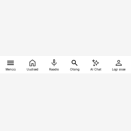
Menüü
Uudised
Raadio
Otsing
AI Chat
Logi sisse
Vana-Lõuna 39/1, 19094 Tallinn
(+372) 667 0111
kinnisvarauudised@kinnisvarauudised.ee
Telli
Reklaam