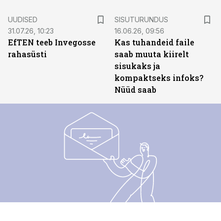
ST
UUDISED
SISUTURUNDUS
31.07.26, 10:23
16.06.26, 09:56
EfTEN teeb Invegosse
Kas tuhandeid faile
rahasüsti
saab muuta kiirelt
sisukaks ja
kompaktseks infoks?
Nüüd saab