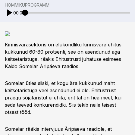
HOMMIKUPROGRAMM
00:00
Kinnisvarasektoris on elukondliku kinnisvara ehitus
kukkunud 60-80 protsenti, see on asendunud aga
kaitsetaristuga, rääkis Ehitustrusti juhatuse esimees
Kaido Somelar Äripäeva raadios.
Somelar ütles siiski, et kogu ära kukkunud maht
kaitsetaristuga veel asendunud ei ole. Ehitustrust
praegu sõjataristut ei ehita, ent tal on hea meel, kui
seda teevad konkurendidki. Siis tekib neile teisest
otsast tööd.
Somelar rääkis intervjuus Äripäeva raadiole, et