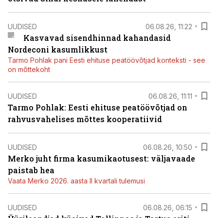
UUDISED
06.08.26, 11:22
Kasvavad sisendhinnad kahandasid
Nordeconi kasumlikkust
Tarmo Pohlak pani Eesti ehituse peatöövõtjad konteksti - see
on mõttekoht
UUDISED
06.08.26, 11:11
Tarmo Pohlak: Eesti ehituse peatöövõtjad on
rahvusvahelises mõttes kooperatiivid
UUDISED
06.08.26, 10:50
Merko juht firma kasumikaotusest: väljavaade
paistab hea
Vaata Merko 2026. aasta II kvartali tulemusi
UUDISED
06.08.26, 06:15