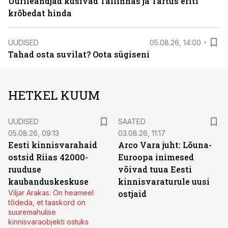
Üürileandjad küsivad Tallinnas ja Tartus eriti
krõbedat hinda
UUDISED
05.08.26, 14:00
Tahad osta suvilat? Oota sügiseni
HETKEL KUUM
UUDISED
SAATED
05.08.26, 09:13
03.08.26, 11:17
Eesti kinnisvarahaid
Arco Vara juht: Lõuna-
ostsid Riias 42000-
Euroopa inimesed
ruuduse
võivad tuua Eesti
kaubanduskeskuse
kinnisvaraturule uusi
Viljar Arakas: On heameel
ostjaid
tõdeda, et taaskord on
suuremahulise
kinnisvaraobjekti ostuks