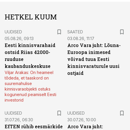
HETKEL KUUM
UUDISED
SAATED
05.08.26, 09:13
03.08.26, 11:17
Eesti kinnisvarahaid
Arco Vara juht: Lõuna-
ostsid Riias 42000-
Euroopa inimesed
ruuduse
võivad tuua Eesti
kaubanduskeskuse
kinnisvaraturule uusi
Viljar Arakas: On heameel
ostjaid
tõdeda, et taaskord on
suuremahulise
kinnisvaraobjekti ostuks
kogunenud peamiselt Eesti
investorid
UUDISED
UUDISED
31.07.26, 06:30
30.07.26, 10:00
EfTEN rühib eesmärkide
Arco Vara juht: