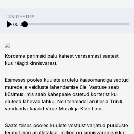
TRINITI EETRIS
00:00
Kordame parimaid palu kahest varasemast saatest,
kus räägiti kinnisvarast.
Esimeses pooles kuulete arutelu kaasomandiga seotud
murede ja vaidluste lahendamise üle. Vastuse saab
küsimus, mis saab kahepeale ostetud korterist kui
eluteed lähevad lahku. Neil teemadel arutlesid Triniti
vandeadvokaadid Virge Murak ja Klen Laus.
Saate teises pooles kuulete vestlust varjatud puuduste
teemal ning arutletakse, milline on kinnisvaramaakleri