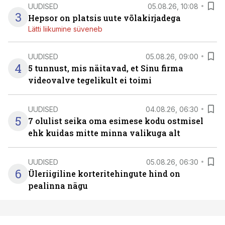
UUDISED
05.08.26, 10:08
3
Hepsor on platsis uute võlakirjadega
Lätti liikumine süveneb
UUDISED
05.08.26, 09:00
4
5 tunnust, mis näitavad, et Sinu firma
videovalve tegelikult ei toimi
UUDISED
04.08.26, 06:30
5
7 olulist seika oma esimese kodu ostmisel
ehk kuidas mitte minna valikuga alt
UUDISED
05.08.26, 06:30
6
Üleriigiline korteritehingute hind on
pealinna nägu