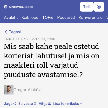
Telli
Avaleht
Kõik lood
TOPid
Podcastid
Konverentsid
cebook
cebook
Tagasi
Twitter)
Twitter)
TRINITI EETRIS
27.09.23, 12:00
Mis saab kahe peale ostetud
kedIn
kedIn
korterist lahutusel ja mis on
ail
ail
maakleri roll varjatud
k
k
puuduste avastamisel?
Gregor Alaküla
Jaga
Salvesta
Vihja
Lisa lemmikuks