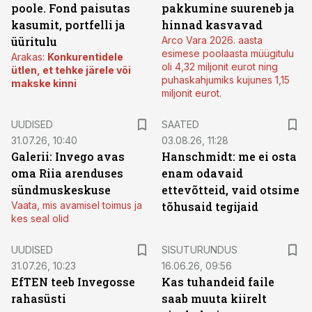
poole. Fond paisutas
pakkumine suureneb ja
kasumit, portfelli ja
hinnad kasvavad
üüritulu
Arco Vara 2026. aasta
esimese poolaasta müügitulu
Arakas:
Konkurentidele
oli 4,32 miljonit eurot ning
ütlen, et tehke järele või
puhaskahjumiks kujunes 1,15
makske kinni
miljonit eurot.
UUDISED
SAATED
31.07.26, 10:40
03.08.26, 11:28
Galerii: Invego avas
Hanschmidt: me ei osta
oma Riia arenduses
enam odavaid
sündmuskeskuse
ettevõtteid, vaid otsime
Vaata, mis avamisel toimus ja
tõhusaid tegijaid
kes seal olid
ST
UUDISED
SISUTURUNDUS
31.07.26, 10:23
16.06.26, 09:56
EfTEN teeb Invegosse
Kas tuhandeid faile
rahasüsti
saab muuta kiirelt