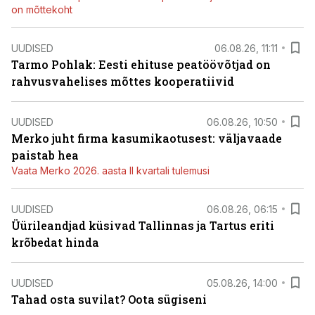
on mõttekoht
UUDISED
06.08.26, 11:11
Tarmo Pohlak: Eesti ehituse peatöövõtjad on
rahvusvahelises mõttes kooperatiivid
UUDISED
06.08.26, 10:50
Merko juht firma kasumikaotusest: väljavaade
paistab hea
Vaata Merko 2026. aasta II kvartali tulemusi
UUDISED
06.08.26, 06:15
Üürileandjad küsivad Tallinnas ja Tartus eriti
krõbedat hinda
UUDISED
05.08.26, 14:00
Tahad osta suvilat? Oota sügiseni