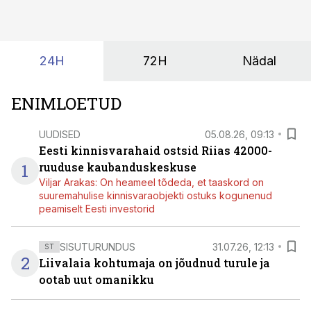
24H
72H
Nädal
ENIMLOETUD
UUDISED
05.08.26, 09:13
Eesti kinnisvarahaid ostsid Riias 42000-
1
ruuduse kaubanduskeskuse
Viljar Arakas: On heameel tõdeda, et taaskord on
suuremahulise kinnisvaraobjekti ostuks kogunenud
peamiselt Eesti investorid
SISUTURUNDUS
31.07.26, 12:13
ST
2
Liivalaia kohtumaja on jõudnud turule ja
ootab uut omanikku