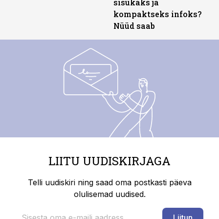
sisukaks ja
kompaktseks infoks?
Nüüd saab
LIITU UUDISKIRJAGA
Telli uudiskiri ning saad oma postkasti päeva
olulisemad uudised.
Liitun