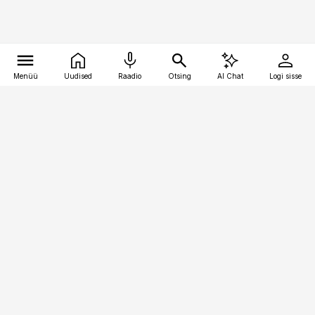
Menüü
Uudised
Raadio
Otsing
AI Chat
Logi sisse
Vana-Lõuna 39/1, 19094 Tallinn
(+372) 667 0111
kinnisvarauudised@kinnisvarauudised.ee
Telli
Reklaam
Firmast
Sisu kasutamisõigused
Ajakirjaniku
eetikakoodeks
Üldtingimused
Privaatsustingimused