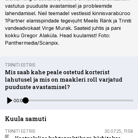
vastutus puuduste avastamisel ja probleemide
lahendamisel. Neil teemadel vestlesid kinnisvarabüroo
1Partner elamispindade tegevjuht Meelis Ränk ja Triniti
vandeadvokaat Virge Murak. Saateid juhtis ja pani
kokku Gregor Alaküla. Head kuulamist! Foto:
Panthermedia/Scanpix.
TRINITI EETRIS
Mis saab kahe peale ostetud korterist
lahutusel ja mis on maakleri roll varjatud
puuduste avastamisel?
00:00
Kuula samuti
TRINITI EETRIS
30.07.25, 11:58