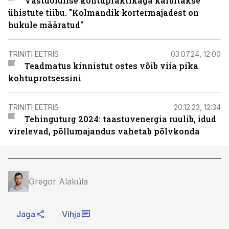
Vastuolulise kohtupraktikaga kärbitakse
ühistute tiibu. "Kolmandik kortermajadest on
hukule määratud"
TRINITI EETRIS
03.07.24, 12:00
Teadmatus kinnistut ostes võib viia pika
kohtuprotsessini
TRINITI EETRIS
20.12.23, 12:34
Tehinguturg 2024: taastuvenergia ruulib, idud
virelevad, põllumajandus vahetab põlvkonda
Gregor Alaküla
Jaga
Vihja