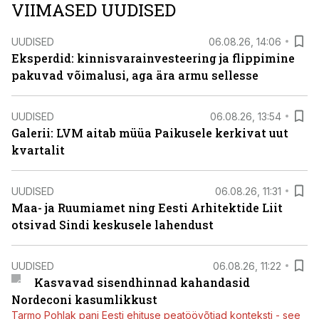
VIIMASED UUDISED
UUDISED
06.08.26, 14:06
Eksperdid: kinnisvarainvesteering ja flippimine
pakuvad võimalusi, aga ära armu sellesse
UUDISED
06.08.26, 13:54
Galerii: LVM aitab müüa Paikusele kerkivat uut
kvartalit
UUDISED
06.08.26, 11:31
Maa- ja Ruumiamet ning Eesti Arhitektide Liit
otsivad Sindi keskusele lahendust
UUDISED
06.08.26, 11:22
Kasvavad sisendhinnad kahandasid
Nordeconi kasumlikkust
Tarmo Pohlak pani Eesti ehituse peatöövõtjad konteksti - see