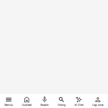
Menüü
Uudised
Raadio
Otsing
AI Chat
Logi sisse