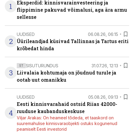
Eksperdid: kinnisvarainvesteering ja
1
flippimine pakuvad võimalusi, aga ära armu
sellesse
UUDISED
06.08.26, 06:15
2
Üürileandjad küsivad Tallinnas ja Tartus eriti
krõbedat hinda
SISUTURUNDUS
31.07.26, 12:13
ST
3
Liivalaia kohtumaja on jõudnud turule ja
ootab uut omanikku
UUDISED
05.08.26, 09:13
Eesti kinnisvarahaid ostsid Riias 42000-
4
ruuduse kaubanduskeskuse
Viljar Arakas: On heameel tõdeda, et taaskord on
suuremahulise kinnisvaraobjekti ostuks kogunenud
peamiselt Eesti investorid