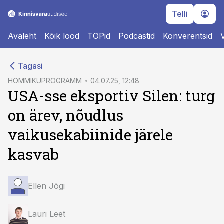
Telli
Avaleht
Kõik lood
TOPid
Podcastid
Konverentsid
cebook
cebook
Tagasi
Twitter)
Twitter)
HOMMIKUPROGRAMM
04.07.25, 12:48
USA-sse eksportiv Silen: turg
kedIn
kedIn
on ärev, nõudlus
ail
ail
vaikusekabiinide järele
k
k
kasvab
Ellen Jõgi
Lauri Leet