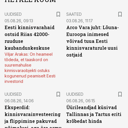
UUDISED
SAATED
05.08.26, 09:13
03.08.26, 11:17
Eesti kinnisvarahaid
Arco Vara juht: Lõuna-
ostsid Riias 42000-
Euroopa inimesed
ruuduse
võivad tuua Eesti
kaubanduskeskuse
kinnisvaraturule uusi
Viljar Arakas: On heameel
ostjaid
tõdeda, et taaskord on
suuremahulise
kinnisvaraobjekti ostuks
kogunenud peamiselt Eesti
investorid
UUDISED
UUDISED
06.08.26, 14:06
06.08.26, 06:15
Eksperdid:
Üürileandjad küsivad
kinnisvarainvesteering
Tallinnas ja Tartus eriti
ja flippimine pakuvad
krõbedat hinda
võimalusi, aga ära armu