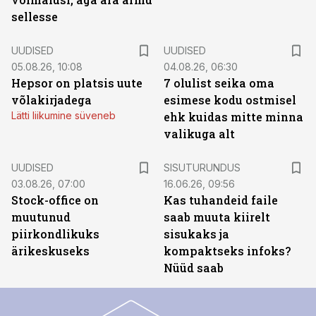
sellesse
UUDISED
UUDISED
05.08.26, 10:08
04.08.26, 06:30
Hepsor on platsis uute
7 olulist seika oma
võlakirjadega
esimese kodu ostmisel
Lätti liikumine süveneb
ehk kuidas mitte minna
valikuga alt
ST
UUDISED
SISUTURUNDUS
03.08.26, 07:00
16.06.26, 09:56
Stock-office on
Kas tuhandeid faile
muutunud
saab muuta kiirelt
piirkondlikuks
sisukaks ja
ärikeskuseks
kompaktseks infoks?
Nüüd saab