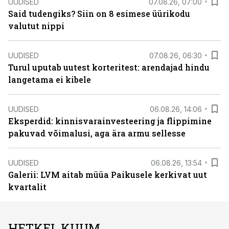
UUDISED
07.08.26, 07:00
Said tudengiks? Siin on 8 esimese üürikodu
valutut nippi
UUDISED
07.08.26, 06:30
Turul uputab uutest korteritest: arendajad hindu
langetama ei kibele
UUDISED
06.08.26, 14:06
Eksperdid: kinnisvarainvesteering ja flippimine
pakuvad võimalusi, aga ära armu sellesse
UUDISED
06.08.26, 13:54
Galerii: LVM aitab müüa Paikusele kerkivat uut
kvartalit
HETKEL KUUM