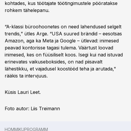
kohtades, kus töötajate töötingimustele pööratakse
rohkem tähelepanu.
“A-klassi büroohoonetes on need lahendused selgelt
trendis,” ütles Arge. “USA suured brändid – eesotsas
Amazon, aga ka Meta ja Google – ütlevad: inimesed
peavad kontorisse tagasi tulema. Väärtust loovad
inimesed, kes on füüsiliselt koos. Isegi kui nad istuvad
erinevates vaikuseboksides, on nad piisavalt
lähestikku, et vajadusel koostööd teha ja arutada,"
rääkis ta intervjuus.
Küsis Lauri Leet.
Foto autor: Liis Treimann
HOMMIKUPROGRAMM