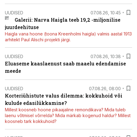
UUDISED
07.08.26, 10:45
Galerii: Narva Haigla teeb 19,2 -miljonilise
juurdeehituse
Haigla vana hoone (toona Kreenholmi haigla) valmis aastal 1913
arhitekt Paul Alischi projekti järgi.
UUDISED
07.08.26, 10:38
Eluaseme kaaslaenust saab maaelu edendamise
meede
UUDISED
07.08.26, 08:00
Korteriühistute valus dilemma: kokkuhoid või
kulude edasilükkamine?
Millest koosneb hoone pikaajaline remondikava? Mida tuleb
laenu võtmisel võrrelda? Mida märkab kogenud haldur? Millest
koosneb tark kokkuhoid?