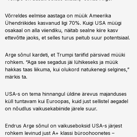
Võrreldes eelmise aastaga on müük Ameerika
Ühendriikides kasvanud ligi 70%. Kuigi USA müügi
osakaal on alla viiendiku, näitab sealne kiire kasv
ettevõtte jaoks, et selles turus peitub suur potentsiaal.
Arge sõnul kardeti, et Trumpi tariifid pärsivad müüki
rohkem. “Aga see segadus jäi lühikeseks ja müük
hakkas taas liikuma, kui olukord natukenegi selgines,”
märkis ta.
USA-s on tema hinnangul üldine ärevus majanduses
küll tuntavam kui Euroopas, kuid just sellistel aegadel
on nõudlus vaikusekabiinide järele suur.
Endrus Arge sõnul on vaikuseboksid USA-s järjest
rohkem levinud just A+ klassi büroohoonetes –