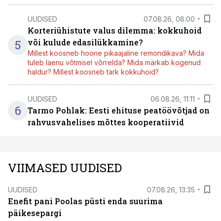
UUDISED
07.08.26, 08:00
Korteriühistute valus dilemma: kokkuhoid
5
või kulude edasilükkamine?
Millest koosneb hoone pikaajaline remondikava? Mida
tuleb laenu võtmisel võrrelda? Mida märkab kogenud
haldur? Millest koosneb tark kokkuhoid?
UUDISED
06.08.26, 11:11
6
Tarmo Pohlak: Eesti ehituse peatöövõtjad on
rahvusvahelises mõttes kooperatiivid
VIIMASED UUDISED
UUDISED
07.08.26, 13:35
Enefit pani Poolas püsti enda suurima
päikesepargi