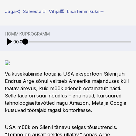
Jaga
Salvesta
Vihja
Lisa lemmikuks
HOMMIKUPROGRAMM
00:00
Vaikusekabiinide tootja ja USA eksportööri Sileni juhi
Endrus Arge sõnul valitseb Ameerika majanduses küll
teatav ärevus, kuid müük edeneb ootamatult hästi.
Selle taga on suur nõudlus – eriti nüüd, kui suured
tehnoloogiaettevõtted nagu Amazon, Meta ja Google
kutsuvad töötajaid tagasi kontoritesse.
USA müük on Silenil tänavu selges tõusutrendis.
“Tempo on ausalt öeldes üllatav,” sõnas Arge.