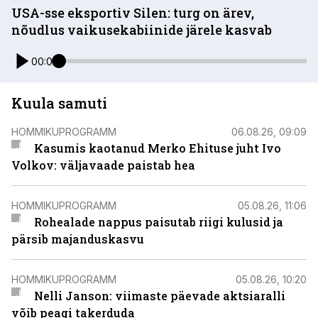
USA-sse eksportiv Silen: turg on ärev,
nõudlus vaikusekabiinide järele kasvab
00:00
Kuula samuti
HOMMIKUPROGRAMM
06.08.26, 09:09
Kasumis kaotanud Merko Ehituse juht Ivo
Volkov: väljavaade paistab hea
HOMMIKUPROGRAMM
05.08.26, 11:06
Rohealade nappus paisutab riigi kulusid ja
pärsib majanduskasvu
HOMMIKUPROGRAMM
05.08.26, 10:20
Nelli Janson: viimaste päevade aktsiaralli
võib peagi takerduda