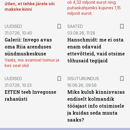
oli 4,32 miljonit eurot ning
ütlen, et tehke järele või
puhaskahjumiks kujunes 1,15
makske kinni
miljonit eurot.
UUDISED
SAATED
31.07.26, 10:40
03.08.26, 11:28
Galerii: Invego avas
Hanschmidt: me ei osta
oma Riia arenduses
enam odavaid
sündmuskeskuse
ettevõtteid, vaid otsime
Vaata, mis avamisel toimus ja
tõhusaid tegijaid
kes seal olid
ST
UUDISED
SISUTURUNDUS
31.07.26, 10:23
16.06.26, 09:56
EfTEN teeb Invegosse
Miks kulub kinnisvaras
rahasüsti
endiselt kolmandik
tööajast info otsimisele
ja kuidas seda muuta
saaks?