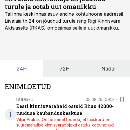
turule ja ootab uut omanikku
Tallinna kesklinnas asuv endine kohtuhoone aadressil
Liivalaia tn 24 on jõudnud turule ning Riigi Kinnisvara
Aktsiaselts (RKAS) on otsimas sellele uut omanikku.
24H
72H
Nädal
ENIMLOETUD
UUDISED
05.08.26, 09:13
Eesti kinnisvarahaid ostsid Riias 42000-
1
ruuduse kaubanduskeskuse
Viljar Arakas: On heameel tõdeda, et taaskord on
suuremahulise kinnisvaraobjekti ostuks kogunenud