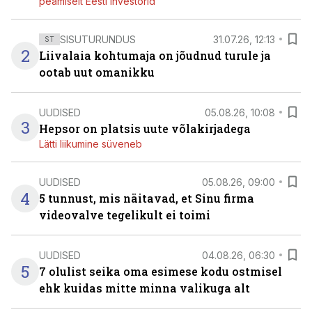
peamiselt Eesti investorid
SISUTURUNDUS
31.07.26, 12:13
ST
2
Liivalaia kohtumaja on jõudnud turule ja
ootab uut omanikku
UUDISED
05.08.26, 10:08
3
Hepsor on platsis uute võlakirjadega
Lätti liikumine süveneb
UUDISED
05.08.26, 09:00
4
5 tunnust, mis näitavad, et Sinu firma
videovalve tegelikult ei toimi
UUDISED
04.08.26, 06:30
5
7 olulist seika oma esimese kodu ostmisel
ehk kuidas mitte minna valikuga alt