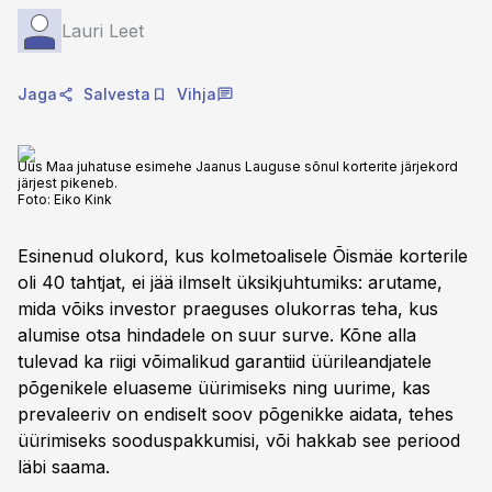
Lauri Leet
Jaga
Salvesta
Vihja
Uus Maa juhatuse esimehe Jaanus Lauguse sõnul korterite järjekord
järjest pikeneb.
Foto:
Eiko Kink
Esinenud olukord, kus kolmetoalisele Õismäe korterile
oli 40 tahtjat, ei jää ilmselt üksikjuhtumiks: arutame,
mida võiks investor praeguses olukorras teha, kus
alumise otsa hindadele on suur surve. Kõne alla
tulevad ka riigi võimalikud garantiid üürileandjatele
põgenikele eluaseme üürimiseks ning uurime, kas
prevaleeriv on endiselt soov põgenikke aidata, tehes
üürimiseks sooduspakkumisi, või hakkab see periood
läbi saama.