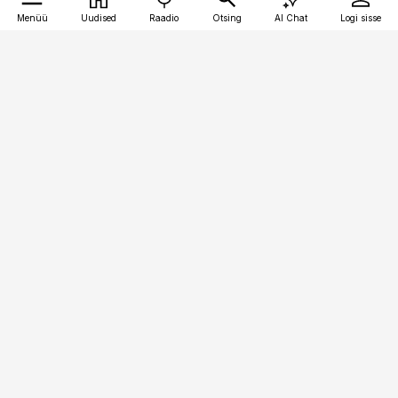
Menüü
Uudised
Raadio
Otsing
AI Chat
Logi sisse
Vana-Lõuna 39/1, 19094 Tallinn
(+372) 667 0111
kinnisvarauudised@kinnisvarauudised.ee
Telli
Reklaam
Firmast
Sisu kasutamisõigused
Ajakirjaniku
eetikakoodeks
Üldtingimused
Privaatsustingimused
Küpsiste poliitika
KKK
Eesti Meediaettevõtete
Eelistuste haldamine
Liit