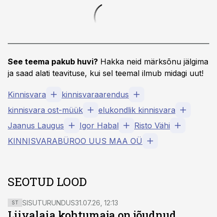
See teema pakub huvi?
Hakka neid märksõnu jälgima
ja saad alati teavituse, kui sel teemal ilmub midagi uut!
Kinnisvara
kinnisvaraarendus
kinnisvara ost-müük
elukondlik kinnisvara
Jaanus Laugus
Igor Habal
Risto Vähi
KINNISVARABÜROO UUS MAA OÜ
SEOTUD LOOD
SISUTURUNDUS
31.07.26, 12:13
ST
Liivalaia kohtumaja on jõudnud