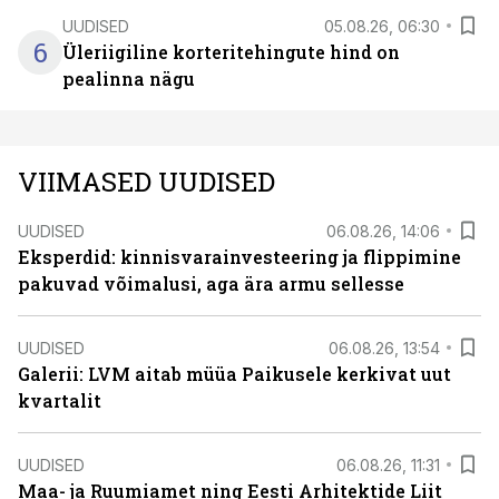
UUDISED
05.08.26, 06:30
6
Üleriigiline korteritehingute hind on
pealinna nägu
VIIMASED UUDISED
UUDISED
06.08.26, 14:06
Eksperdid: kinnisvarainvesteering ja flippimine
pakuvad võimalusi, aga ära armu sellesse
UUDISED
06.08.26, 13:54
Galerii: LVM aitab müüa Paikusele kerkivat uut
kvartalit
UUDISED
06.08.26, 11:31
Maa- ja Ruumiamet ning Eesti Arhitektide Liit