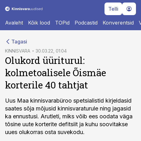
Telli
Avaleht
Kõik lood
TOPid
Podcastid
Konverentsid
cebook
Tagasi
Twitter)
KINNISVARA
30.03.22, 01:04
Olukord üüriturul:
kedIn
kolmetoalisele Õismäe
ail
korterile 40 tahtjat
k
Uus Maa kinnisvarabüroo spetsialistid kirjeldasid
saates sõja mõjusid kinnisvaraturule ning jagasid
ka ennustusi. Arutleti, miks võib ees oodata väga
tõsine uute korterite defitsiit ja kuhu soovitakse
uues olukorras osta suvekodu.