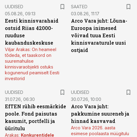
UUDISED
SAATED
05.08.26, 09:13
03.08.26, 11:17
Eesti kinnisvarahaid
Arco Vara juht: Lõuna-
ostsid Riias 42000-
Euroopa inimesed
ruuduse
võivad tuua Eesti
kaubanduskeskuse
kinnisvaraturule uusi
Viljar Arakas: On heameel
ostjaid
tõdeda, et taaskord on
suuremahulise
kinnisvaraobjekti ostuks
kogunenud peamiselt Eesti
investorid
UUDISED
UUDISED
31.07.26, 06:30
30.07.26, 10:00
EfTEN rühib eesmärkide
Arco Vara juht:
poole. Fond paisutas
pakkumine suureneb ja
kasumit, portfelli ja
hinnad kasvavad
üüritulu
Arco Vara 2026. aasta
esimese poolaasta müügitulu
Arakas:
Konkurentidele