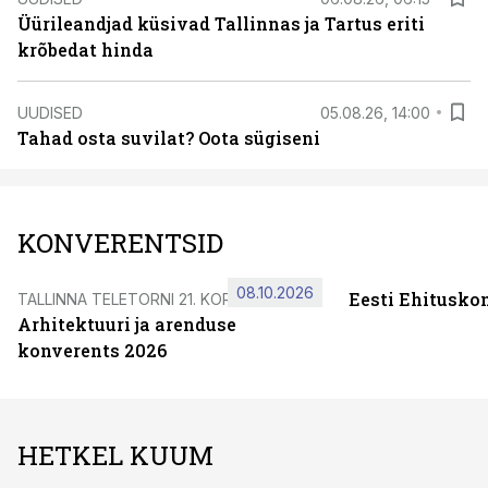
Üürileandjad küsivad Tallinnas ja Tartus eriti
krõbedat hinda
UUDISED
05.08.26, 14:00
Tahad osta suvilat? Oota sügiseni
KONVERENTSID
08.10.2026
Eesti Ehitusko
TALLINNA TELETORNI 21. KORRUSEL
Arhitektuuri ja arenduse
konverents 2026
HETKEL KUUM