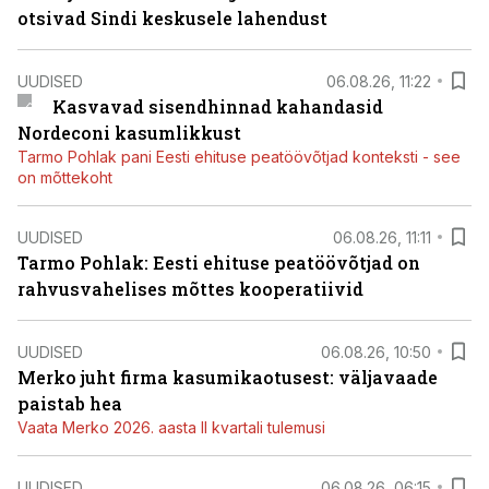
otsivad Sindi keskusele lahendust
UUDISED
06.08.26, 11:22
Kasvavad sisendhinnad kahandasid
Nordeconi kasumlikkust
Tarmo Pohlak pani Eesti ehituse peatöövõtjad konteksti - see
on mõttekoht
UUDISED
06.08.26, 11:11
Tarmo Pohlak: Eesti ehituse peatöövõtjad on
rahvusvahelises mõttes kooperatiivid
UUDISED
06.08.26, 10:50
Merko juht firma kasumikaotusest: väljavaade
paistab hea
Vaata Merko 2026. aasta II kvartali tulemusi
UUDISED
06.08.26, 06:15