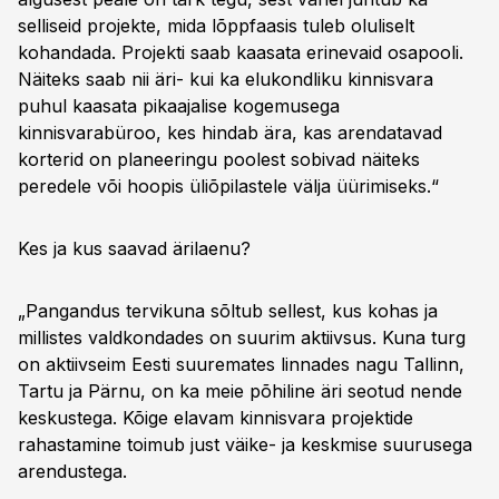
selliseid projekte, mida lõppfaasis tuleb oluliselt
kohandada. Projekti saab kaasata erinevaid osapooli.
Näiteks saab nii äri- kui ka elukondliku kinnisvara
puhul kaasata pikaajalise kogemusega
kinnisvarabüroo, kes hindab ära, kas arendatavad
korterid on planeeringu poolest sobivad näiteks
peredele või hoopis üliõpilastele välja üürimiseks.“
Kes ja kus saavad ärilaenu?
„Pangandus tervikuna sõltub sellest, kus kohas ja
millistes valdkondades on suurim aktiivsus. Kuna turg
on aktiivseim Eesti suuremates linnades nagu Tallinn,
Tartu ja Pärnu, on ka meie põhiline äri seotud nende
keskustega. Kõige elavam kinnisvara projektide
rahastamine toimub just väike- ja keskmise suurusega
arendustega.