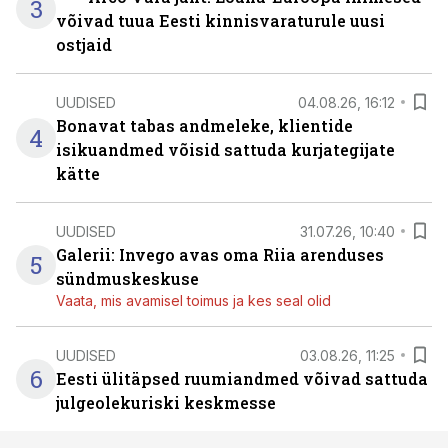
3
võivad tuua Eesti kinnisvaraturule uusi
ostjaid
UUDISED
04.08.26, 16:12
Bonavat tabas andmeleke, klientide
4
isikuandmed võisid sattuda kurjategijate
kätte
UUDISED
31.07.26, 10:40
Galerii: Invego avas oma Riia arenduses
5
sündmuskeskuse
Vaata, mis avamisel toimus ja kes seal olid
UUDISED
03.08.26, 11:25
6
Eesti ülitäpsed ruumiandmed võivad sattuda
julgeolekuriski keskmesse