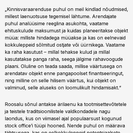
„Kinnisvaraarenduse puhul on meil kindlad nõudmised,
millest laenuotsuse tegemisel lähtume. Arendajate
puhul analüüsime reeglina asukohta, vaatame
ehituskulude maksumust ja kuidas planeeritakse objekt
müüa: milliste hindadega müüakse ja kas on eelnevaid
kokkuleppeid sõlmitud ostjate või üürnikega. Vaatame
ka raha kasutust – millal tehakse kulud ja millal
kasutatakse panga raha, seega jälgime rahavoogude
plaani. Oluline on teada saada, millise väärtusega on
arendatav objekt enne pangapoolset finantseeringut,
ning milline on selle hilisem väärtus, kui objekt on
valminud, selle aluseks on loomulikult hindamisakt.“
Roosalu sõnul antakse ärilaenu ka tootmisettevõtetele
ja teistele traditsioonilistele valdkondadele nagu
laondus, kus on viimasel ajal populaarsust kogunud
stock office’i tüüpi hooned. Nende puhul on määrava
tähtsusega, kas on eelkokkuleppeid potentsiaalsete