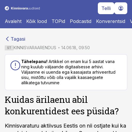
Telli
Avaleht
Kõik lood
TOPid
Podcastid
Konverentsid
cebook
cebook
Tagasi
Twitter)
Twitter)
KINNISVARAARENDUS
14.06.18, 09:50
ST
kedIn
kedIn
Tähelepanu!
Artikkel on enam kui 5 aastat vana
ning kuulub väljaande digitaalsesse arhiivi.
ail
ail
Väljaanne ei uuenda ega kaasajasta arhiveeritud
sisu, mistõttu võib olla vajalik kaasaegsete
k
k
allikatega tutvumine
Kuidas ärilaenu abil
konkurentidest ees püsida?
Kinnisvaraturu aktiivsus Eestis on nii ostjate kui ka