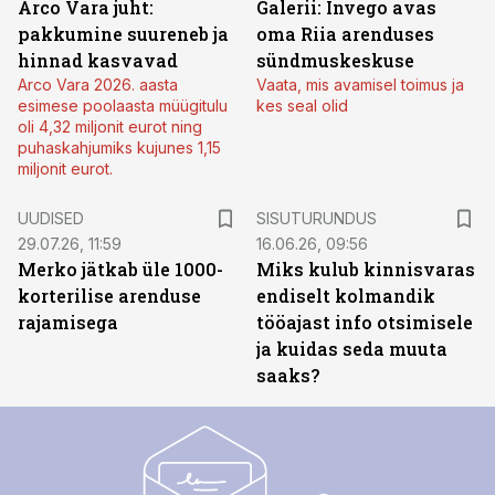
Arco Vara juht:
Galerii: Invego avas
pakkumine suureneb ja
oma Riia arenduses
hinnad kasvavad
sündmuskeskuse
Arco Vara 2026. aasta
Vaata, mis avamisel toimus ja
esimese poolaasta müügitulu
kes seal olid
oli 4,32 miljonit eurot ning
puhaskahjumiks kujunes 1,15
miljonit eurot.
ST
UUDISED
SISUTURUNDUS
29.07.26, 11:59
16.06.26, 09:56
Merko jätkab üle 1000-
Miks kulub kinnisvaras
korterilise arenduse
endiselt kolmandik
rajamisega
tööajast info otsimisele
ja kuidas seda muuta
saaks?