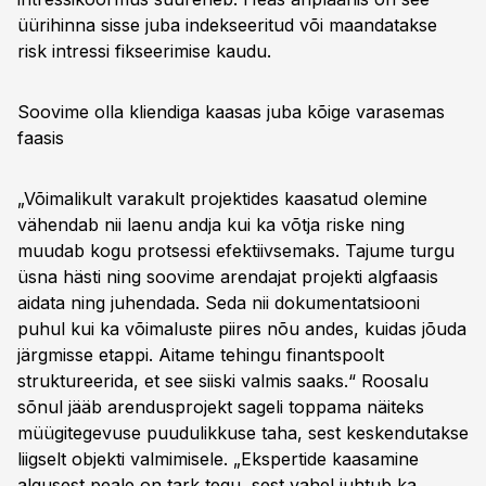
üürihinna sisse juba indekseeritud või maandatakse
risk intressi fikseerimise kaudu.
Soovime olla kliendiga kaasas juba kõige varasemas
faasis
„Võimalikult varakult projektides kaasatud olemine
vähendab nii laenu andja kui ka võtja riske ning
muudab kogu protsessi efektiivsemaks. Tajume turgu
üsna hästi ning soovime arendajat projekti algfaasis
aidata ning juhendada. Seda nii dokumentatsiooni
puhul kui ka võimaluste piires nõu andes, kuidas jõuda
järgmisse etappi. Aitame tehingu finantspoolt
struktureerida, et see siiski valmis saaks.“ Roosalu
sõnul jääb arendusprojekt sageli toppama näiteks
müügitegevuse puudulikkuse taha, sest keskendutakse
liigselt objekti valmimisele. „Ekspertide kaasamine
algusest peale on tark tegu, sest vahel juhtub ka