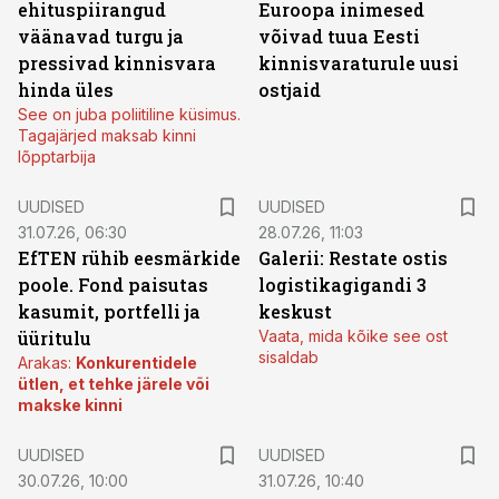
ehituspiirangud
Euroopa inimesed
väänavad turgu ja
võivad tuua Eesti
pressivad kinnisvara
kinnisvaraturule uusi
hinda üles
ostjaid
See on juba poliitiline küsimus.
Tagajärjed maksab kinni
lõpptarbija
UUDISED
UUDISED
31.07.26, 06:30
28.07.26, 11:03
EfTEN rühib eesmärkide
Galerii: Restate ostis
poole. Fond paisutas
logistikagigandi 3
kasumit, portfelli ja
keskust
üüritulu
Vaata, mida kõike see ost
sisaldab
Arakas:
Konkurentidele
ütlen, et tehke järele või
makske kinni
UUDISED
UUDISED
30.07.26, 10:00
31.07.26, 10:40