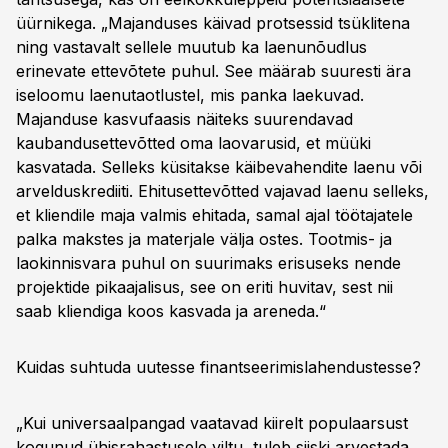
üürnikega. „Majanduses käivad protsessid tsüklitena
ning vastavalt sellele muutub ka laenunõudlus
erinevate ettevõtete puhul. See määrab suuresti ära
iseloomu laenutaotlustel, mis panka laekuvad.
Majanduse kasvufaasis näiteks suurendavad
kaubandusettevõtted oma laovarusid, et müüki
kasvatada. Selleks küsitakse käibevahendite laenu või
arvelduskrediiti. Ehitusettevõtted vajavad laenu selleks,
et kliendile maja valmis ehitada, samal ajal töötajatele
palka makstes ja materjale välja ostes. Tootmis- ja
laokinnisvara puhul on suurimaks erisuseks nende
projektide pikaajalisus, see on eriti huvitav, sest nii
saab kliendiga koos kasvada ja areneda.“
Kuidas suhtuda uutesse finantseerimislahendustesse?
„Kui universaalpangad vaatavad kiirelt populaarsust
kogunud ühisrahastusele viltu, tuleb siiski arvestada,