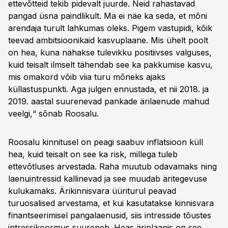
ettevõtteid tekib pidevalt juurde. Neid rahastavad
pangad üsna paindlikult. Ma ei näe ka seda, et mõni
arendaja turult lahkumas oleks. Pigem vastupidi, kõik
teevad ambitsioonikaid kasvuplaane. Mis ühelt poolt
on hea, kuna nähakse tulevikku positiivses valguses,
kuid teisalt ilmselt tähendab see ka pakkumise kasvu,
mis omakord võib viia turu mõneks ajaks
küllastuspunkti. Aga julgen ennustada, et nii 2018. ja
2019. aastal suurenevad pankade ärilaenude mahud
veelgi,“ sõnab Roosalu.
Roosalu kinnitusel on peagi saabuv inflatsioon küll
hea, kuid teisalt on see ka risk, millega tuleb
ettevõtluses arvestada. Raha muutub odavamaks ning
laenuintressid kallinevad ja see muudab äritegevuse
kulukamaks. Ärikinnisvara üüriturul peavad
turuosalised arvestama, et kui kasutatakse kinnisvara
finantseerimisel pangalaenusid, siis intresside tõustes
intressikoormus suureneb. Heas äriplaanis on see