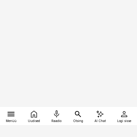
Menüü
Uudised
Raadio
Otsing
AI Chat
Logi sisse