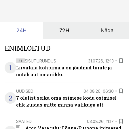
ning lõpuks on tükk tegu, et üldse aru saada, kus
midagi asub. Ent see kõik saab tehisintellekti abiga olla
kordades lihtsam.
24H
72H
Nädal
ENIMLOETUD
SISUTURUNDUS
31.07.26, 12:13
ST
1
Liivalaia kohtumaja on jõudnud turule ja
ootab uut omanikku
UUDISED
04.08.26, 06:30
2
7 olulist seika oma esimese kodu ostmisel
ehk kuidas mitte minna valikuga alt
SAATED
03.08.26, 11:17
Arco Vara juht: Lõuna-Euroopa inimesed