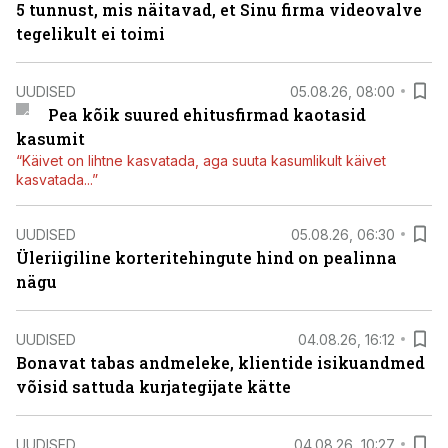
5 tunnust, mis näitavad, et Sinu firma videovalve
tegelikult ei toimi
UUDISED
05.08.26, 08:00
Pea kõik suured ehitusfirmad kaotasid
kasumit
“Käivet on lihtne kasvatada, aga suuta kasumlikult käivet
kasvatada...”
UUDISED
05.08.26, 06:30
Üleriigiline korteritehingute hind on pealinna
nägu
UUDISED
04.08.26, 16:12
Bonavat tabas andmeleke, klientide isikuandmed
võisid sattuda kurjategijate kätte
UUDISED
04.08.26, 10:27