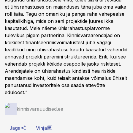
et ühisrahastuses on majanduses täna juba oma väike
roll täita. Tegu on omaniku ja panga raha vahepealse
kapitalikihiga, mida on seni projektide juures ikka
kasutatud. Meie näeme ühisrahastusplatvorme
tulevikus pigem partnerina. Kinnisvaraarendajad on
kõikidest finantseerimisvõimalustest juba vägagi
teadlikud ning ühisrahastuse kaudu kaasatud vahendid
annavad projekti paremini struktureerida. Eriti, kui see
vähendab projekti kõikide osapoolte jaoks riskitaset.
Arendajatele on ühisrahastus kindlasti hea riskide
maandamise koht, kuid teisalt antakse võimalus ühiselt
panustanud investoritele osa saada ettevõtte
eduloost.“
kinnisvarauudised.ee
Jaga
Vihja