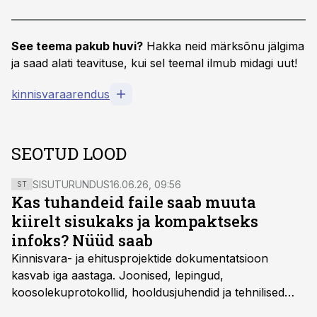
See teema pakub huvi?
Hakka neid märksõnu jälgima
ja saad alati teavituse, kui sel teemal ilmub midagi uut!
kinnisvaraarendus
SEOTUD LOOD
SISUTURUNDUS
16.06.26, 09:56
ST
Kas tuhandeid faile saab muuta
kiirelt sisukaks ja kompaktseks
infoks? Nüüd saab
Kinnisvara- ja ehitusprojektide dokumentatsioon
kasvab iga aastaga. Joonised, lepingud,
koosolekuprotokollid, hooldusjuhendid ja tehnilised
kirjeldused kogunevad erinevatesse süsteemidesse