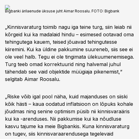
Bigbanki ärilaenude üksuse juht Aimar Roosalu. FOTO: Bigbank
„Kinnisvaraturg toimib nagu iga teine turg, siin leiab nii
kõrgeid kui ka madalaid hindu – esimesed ootavad oma
tehingutega kauem, teised jõuavad tehingutesse
kiiremini. Kui ka üldine pakkumine suureneb, siis see ei
ole veel halb. Tegu ei ole tingimata ülekuumenemisega.
Turg teeb omad korrektuurid ning halvemal juhul
tähendab see vaid objektide müügiaja pikenemist,“
selgitab Aimar Roosalu.
„Riske võib igal pool näha, kuid majanduses on siiski
kõik hästi – kaua oodatud inflatsioon on lõpuks kohale
jõudmas ning senine optimism püsib nii kinnisvaraäris
kui ka -arenduses. Nii pakkumise kui ka nõudluse
kasvu tajume ka meie Bigbankis. Kuna kinnisvaraturg
on tugev, siis kinnisvaraarendusega tegelevaid