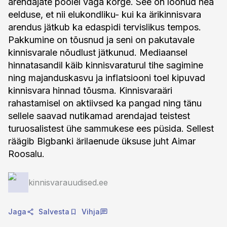
arendajate poolel väga kõrge. See on loonud hea
eelduse, et nii elukondliku- kui ka ärikinnisvara
arendus jätkub ka edaspidi tervislikus tempos.
Pakkumine on tõusnud ja seni on pakutavale
kinnisvarale nõudlust jätkunud. Mediaansel
hinnatasandil käib kinnisvaraturul tihe sagimine
ning majanduskasvu ja inflatsiooni toel kipuvad
kinnisvara hinnad tõusma. Kinnisvaraäri
rahastamisel on aktiivsed ka pangad ning tänu
sellele saavad nutikamad arendajad teistest
turuosalistest ühe sammukese ees püsida. Sellest
räägib Bigbanki ärilaenude üksuse juht Aimar
Roosalu.
kinnisvarauudised.ee
Jaga
Salvesta
Vihja