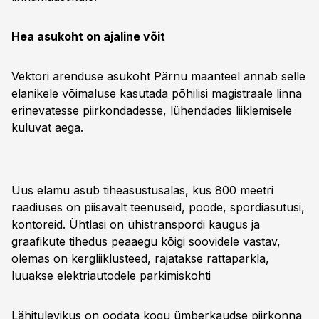
Hea asukoht on ajaline võit
Vektori arenduse asukoht Pärnu maanteel annab selle
elanikele võimaluse kasutada põhilisi magistraale linna
erinevatesse piirkondadesse, lühendades liiklemisele
kuluvat aega.
Uus elamu asub tiheasustusalas, kus 800 meetri
raadiuses on piisavalt teenuseid, poode, spordiasutusi,
kontoreid. Ühtlasi on ühistranspordi kaugus ja
graafikute tihedus peaaegu kõigi soovidele vastav,
olemas on kergliiklusteed, rajatakse rattaparkla,
luuakse elektriautodele parkimiskohti
Lähitulevikus on oodata kogu ümberkaudse piirkonna