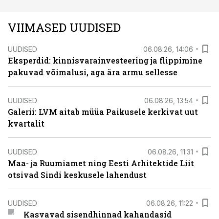
VIIMASED UUDISED
UUDISED
06.08.26, 14:06
Eksperdid: kinnisvarainvesteering ja flippimine
pakuvad võimalusi, aga ära armu sellesse
UUDISED
06.08.26, 13:54
Galerii: LVM aitab müüa Paikusele kerkivat uut
kvartalit
UUDISED
06.08.26, 11:31
Maa- ja Ruumiamet ning Eesti Arhitektide Liit
otsivad Sindi keskusele lahendust
UUDISED
06.08.26, 11:22
Kasvavad sisendhinnad kahandasid