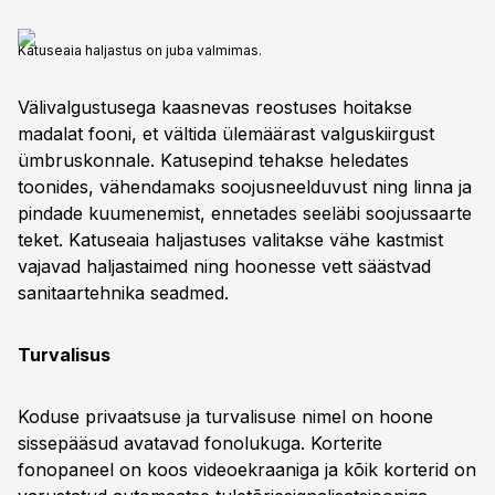
Katuseaia haljastus on juba valmimas.
Välivalgustusega kaasnevas reostuses hoitakse
madalat fooni, et vältida ülemäärast valguskiirgust
ümbruskonnale. Katusepind tehakse heledates
toonides, vähendamaks soojusneelduvust ning linna ja
pindade kuumenemist, ennetades seeläbi soojussaarte
teket. Katuseaia haljastuses valitakse vähe kastmist
vajavad haljastaimed ning hoonesse vett säästvad
sanitaartehnika seadmed.
Turvalisus
Koduse privaatsuse ja turvalisuse nimel on hoone
sissepääsud avatavad fonolukuga. Korterite
fonopaneel on koos videoekraaniga ja kõik korterid on