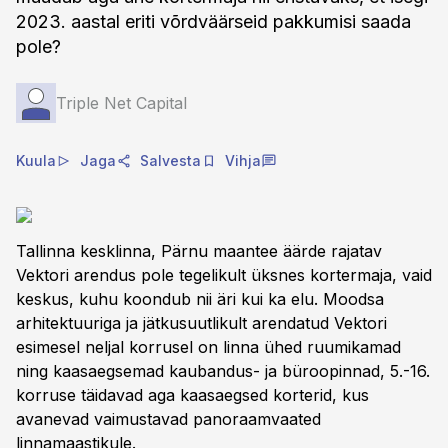
2023. aastal eriti võrdväärseid pakkumisi saada
pole?
Triple Net Capital
Kuula
Jaga
Salvesta
Vihja
Tallinna kesklinna, Pärnu maantee äärde rajatav
Vektori arendus pole tegelikult üksnes kortermaja, vaid
keskus, kuhu koondub nii äri kui ka elu. Moodsa
arhitektuuriga ja jätkusuutlikult arendatud Vektori
esimesel neljal korrusel on linna ühed ruumikamad
ning kaasaegsemad kaubandus- ja büroopinnad, 5.-16.
korruse täidavad aga kaasaegsed korterid, kus
avanevad vaimustavad panoraamvaated
linnamaastikule.