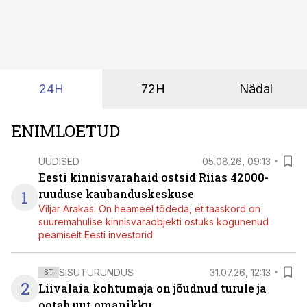
24H
72H
Nädal
ENIMLOETUD
UUDISED
05.08.26, 09:13
Eesti kinnisvarahaid ostsid Riias 42000-
1
ruuduse kaubanduskeskuse
Viljar Arakas: On heameel tõdeda, et taaskord on
suuremahulise kinnisvaraobjekti ostuks kogunenud
peamiselt Eesti investorid
SISUTURUNDUS
31.07.26, 12:13
ST
2
Liivalaia kohtumaja on jõudnud turule ja
ootab uut omanikku