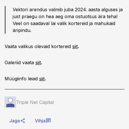
Vektori arendus valmib juba 2024. aasta alguses ja
just praegu on hea aeg oma ostuotsus ära teha!
Veel on saadaval lai valik kortereid ja mahukaid
äripindu.
Vaata valikus olevaid kortereid
siit
.
Galeriid vaata
siit
.
Müügiinfo leiad
siit
.
Triple Net Capital
Jaga
Vihja