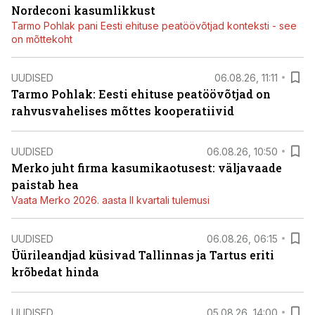
Nordeconi kasumlikkust
Tarmo Pohlak pani Eesti ehituse peatöövõtjad konteksti - see
on mõttekoht
UUDISED
06.08.26, 11:11
Tarmo Pohlak: Eesti ehituse peatöövõtjad on
rahvusvahelises mõttes kooperatiivid
UUDISED
06.08.26, 10:50
Merko juht firma kasumikaotusest: väljavaade
paistab hea
Vaata Merko 2026. aasta II kvartali tulemusi
UUDISED
06.08.26, 06:15
Üürileandjad küsivad Tallinnas ja Tartus eriti
krõbedat hinda
UUDISED
05.08.26, 14:00