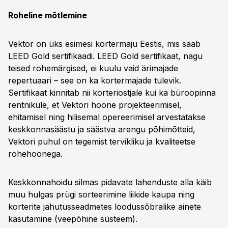
Roheline mõtlemine
Vektor on üks esimesi kortermaju Eestis, mis saab
LEED Gold sertifikaadi. LEED Gold sertifikaat, nagu
teised rohemärgised, ei kuulu vaid ärimajade
repertuaari – see on ka kortermajade tulevik.
Sertifikaat kinnitab nii korteriostjale kui ka büroopinna
rentnikule, et Vektori hoone projekteerimisel,
ehitamisel ning hilisemal opereerimisel arvestatakse
keskkonnasäästu ja säästva arengu põhimõtteid,
Vektori puhul on tegemist tervikliku ja kvaliteetse
rohehoonega.
Keskkonnahoidu silmas pidavate lahenduste alla käib
muu hulgas prügi sorteerimine liikide kaupa ning
korterite jahutusseadmetes loodussõbralike ainete
kasutamine (veepõhine süsteem).