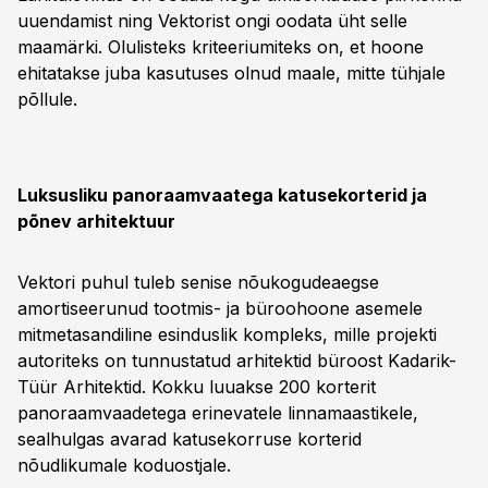
uuendamist ning Vektorist ongi oodata üht selle
maamärki. Olulisteks kriteeriumiteks on, et hoone
ehitatakse juba kasutuses olnud maale, mitte tühjale
põllule.
Luksusliku panoraamvaatega katusekorterid ja
põnev arhitektuur
Vektori puhul tuleb senise nõukogudeaegse
amortiseerunud tootmis- ja büroohoone asemele
mitmetasandiline esinduslik kompleks, mille projekti
autoriteks on tunnustatud arhitektid büroost Kadarik-
Tüür Arhitektid. Kokku luuakse 200 korterit
panoraamvaadetega erinevatele linnamaastikele,
sealhulgas avarad katusekorruse korterid
nõudlikumale koduostjale.