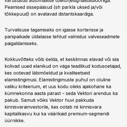
varustatud automaatse tuletõrjesignalisatsiooniga.
Peamised sissepääsud (sh parkla uksed ja/või
tõkkepuud) on avatavad distantskaardiga.
Turvalisuse tagamiseks on igasse korterisse ja
panipaikade üldalasse tehtud valmidus valveseadmete
paigaldamiseks.
Kokkuvõtteks võib öelda, et kesklinnas elavad või siia
kolivad uued elanikud on väga teadlikud kodusoetajad,
kes ootavad läbimõeldud ja kvaliteetseid
elamistingimusi. Elamistingimuste puhul on oluline
valiku kriteerium, et uus kodu oleks ajakohane ka
kümnekonna aasta pärast – seda Vektori arendus ka
pakub. Samuti võiks Vektor huvi pakkuda
kinnisvarainvestorile, kes ootab nii kinnisvara
kapitalikasvu kui ka väärikaid premium-segmendi
üürnikke.