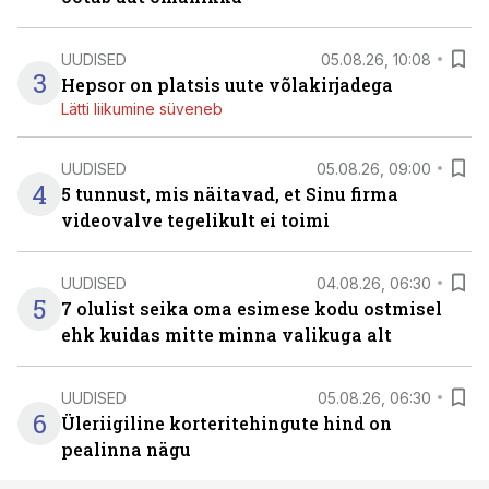
UUDISED
05.08.26, 10:08
3
Hepsor on platsis uute võlakirjadega
Lätti liikumine süveneb
UUDISED
05.08.26, 09:00
4
5 tunnust, mis näitavad, et Sinu firma
videovalve tegelikult ei toimi
UUDISED
04.08.26, 06:30
5
7 olulist seika oma esimese kodu ostmisel
ehk kuidas mitte minna valikuga alt
UUDISED
05.08.26, 06:30
6
Üleriigiline korteritehingute hind on
pealinna nägu