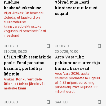
ruuduse
võivad tuua Eesti
kaubanduskeskuse
kinnisvaraturule uusi
Viljar Arakas: On heameel
ostjaid
tõdeda, et taaskord on
suuremahulise
kinnisvaraobjekti ostuks
kogunenud peamiselt Eesti
investorid
UUDISED
UUDISED
31.07.26, 06:30
30.07.26, 10:00
EfTEN rühib eesmärkide
Arco Vara juht:
poole. Fond paisutas
pakkumine suureneb ja
kasumit, portfelli ja
hinnad kasvavad
üüritulu
Arco Vara 2026. aasta
esimese poolaasta müügitulu
Arakas:
Konkurentidele
oli 4,32 miljonit eurot ning
ütlen, et tehke järele või
puhaskahjumiks kujunes 1,15
makske kinni
miljonit eurot.
UUDISED
SAATED