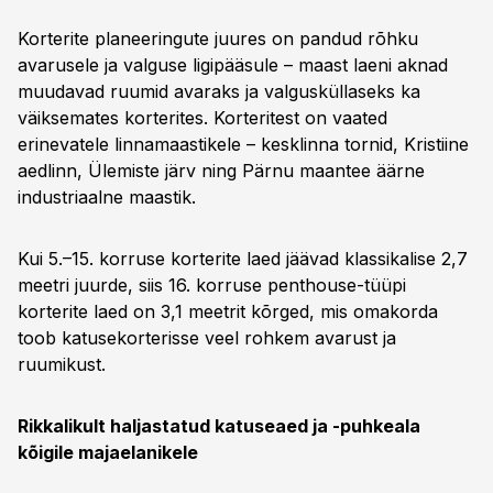
Korterite planeeringute juures on pandud rõhku
avarusele ja valguse ligipääsule – maast laeni aknad
muudavad ruumid avaraks ja valgusküllaseks ka
väiksemates korterites. Korteritest on vaated
erinevatele linnamaastikele – kesklinna tornid, Kristiine
aedlinn, Ülemiste järv ning Pärnu maantee äärne
industriaalne maastik.
Kui 5.–15. korruse korterite laed jäävad klassikalise 2,7
meetri juurde, siis 16. korruse penthouse-tüüpi
korterite laed on 3,1 meetrit kõrged, mis omakorda
toob katusekorterisse veel rohkem avarust ja
ruumikust.
Rikkalikult haljastatud katuseaed ja -puhkeala
kõigile majaelanikele