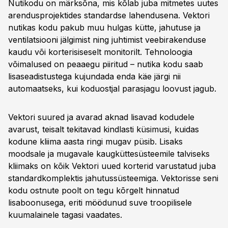
Nutikodu on märksõna, mis kõlab juba mitmetes uutes
arendusprojektides standardse lahendusena. Vektori
nutikas kodu pakub muu hulgas kütte, jahutuse ja
ventilatsiooni jälgimist ning juhtimist veebirakenduse
kaudu või korterisiseselt monitorilt. Tehnoloogia
võimalused on peaaegu piiritud – nutika kodu saab
lisaseadistustega kujundada enda käe järgi nii
automaatseks, kui koduostjal parasjagu loovust jagub.
Vektori suured ja avarad aknad lisavad kodudele
avarust, teisalt tekitavad kindlasti küsimusi, kuidas
kodune kliima aasta ringi mugav püsib. Lisaks
moodsale ja mugavale kaugküttesüsteemile talviseks
kliimaks on kõik Vektori uued korterid varustatud juba
standardkomplektis jahutussüsteemiga. Vektorisse seni
kodu ostnute poolt on tegu kõrgelt hinnatud
lisaboonusega, eriti möödunud suve troopilisele
kuumalainele tagasi vaadates.