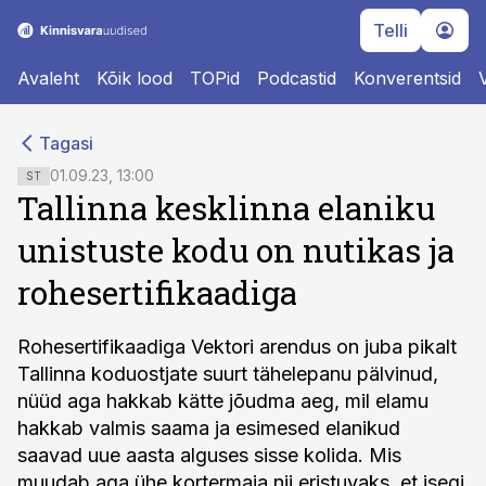
Telli
Avaleht
Kõik lood
TOPid
Podcastid
Konverentsid
cebook
cebook
Tagasi
Twitter)
Twitter)
01.09.23, 13:00
ST
Tallinna kesklinna elaniku
kedIn
kedIn
unistuste kodu on nutikas ja
ail
ail
rohesertifikaadiga
k
k
Rohesertifikaadiga Vektori arendus on juba pikalt
Tallinna koduostjate suurt tähelepanu pälvinud,
nüüd aga hakkab kätte jõudma aeg, mil elamu
hakkab valmis saama ja esimesed elanikud
saavad uue aasta alguses sisse kolida. Mis
muudab aga ühe kortermaja nii eristuvaks, et isegi