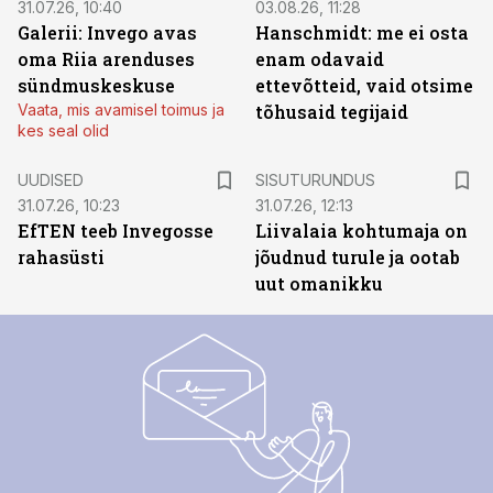
31.07.26, 10:40
03.08.26, 11:28
Galerii: Invego avas
Hanschmidt: me ei osta
oma Riia arenduses
enam odavaid
sündmuskeskuse
ettevõtteid, vaid otsime
Vaata, mis avamisel toimus ja
tõhusaid tegijaid
kes seal olid
ST
UUDISED
SISUTURUNDUS
31.07.26, 10:23
31.07.26, 12:13
EfTEN teeb Invegosse
Liivalaia kohtumaja on
rahasüsti
jõudnud turule ja ootab
uut omanikku