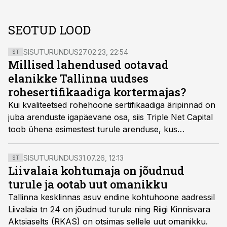
SEOTUD LOOD
SISUTURUNDUS
27.02.23, 22:54
ST
Millised lahendused ootavad
elanikke Tallinna uudses
rohesertifikaadiga kortermajas?
Kui kvaliteetsed rohehoone sertifikaadiga äripinnad on
juba arenduste igapäevane osa, siis Triple Net Capital
toob ühena esimestest turule arenduse, kus
tunnustatud rohesertifikaadi LEED Gold omistatakse
kortermajale.
SISUTURUNDUS
31.07.26, 12:13
ST
Liivalaia kohtumaja on jõudnud
turule ja ootab uut omanikku
Tallinna kesklinnas asuv endine kohtuhoone aadressil
Liivalaia tn 24 on jõudnud turule ning Riigi Kinnisvara
Aktsiaselts (RKAS) on otsimas sellele uut omanikku.