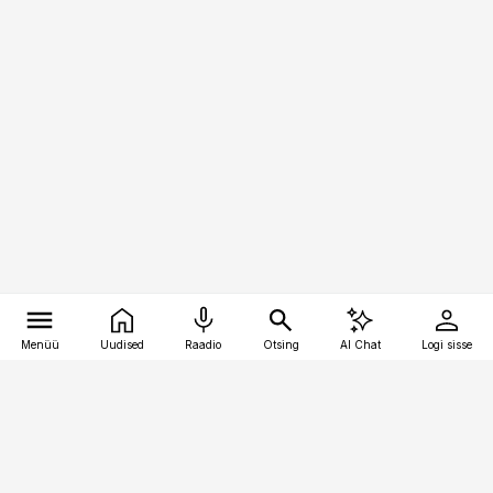
Menüü
Uudised
Raadio
Otsing
AI Chat
Logi sisse
Vana-Lõuna 39/1, 19094 Tallinn
(+372) 667 0111