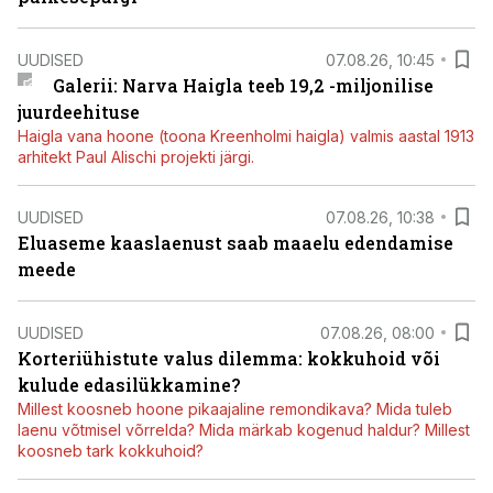
UUDISED
07.08.26, 10:45
Galerii: Narva Haigla teeb 19,2 -miljonilise
juurdeehituse
Haigla vana hoone (toona Kreenholmi haigla) valmis aastal 1913
arhitekt Paul Alischi projekti järgi.
UUDISED
07.08.26, 10:38
Eluaseme kaaslaenust saab maaelu edendamise
meede
UUDISED
07.08.26, 08:00
Korteriühistute valus dilemma: kokkuhoid või
kulude edasilükkamine?
Millest koosneb hoone pikaajaline remondikava? Mida tuleb
laenu võtmisel võrrelda? Mida märkab kogenud haldur? Millest
koosneb tark kokkuhoid?