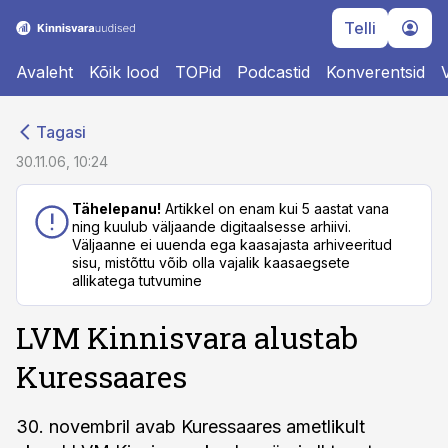
Telli
Avaleht
Kõik lood
TOPid
Podcastid
Konverentsid
cebook
cebook
Tagasi
Twitter)
Twitter)
30.11.06, 10:24
kedIn
kedIn
Tähelepanu!
Artikkel on enam kui 5 aastat vana
ning kuulub väljaande digitaalsesse arhiivi.
ail
ail
Väljaanne ei uuenda ega kaasajasta arhiveeritud
sisu, mistõttu võib olla vajalik kaasaegsete
k
k
allikatega tutvumine
LVM Kinnisvara alustab
Kuressaares
30. novembril avab Kuressaares ametlikult