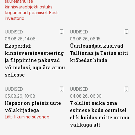
suuremahulise
kinnisvaraobjekti ostuks
kogunenud peamiselt Eesti
investorid
UUDISED
UUDISED
06.08.26, 14:06
06.08.26, 06:15
Eksperdid:
Üürileandjad küsivad
kinnisvarainvesteering
Tallinnas ja Tartus eriti
ja flippimine pakuvad
krõbedat hinda
võimalusi, aga ära armu
sellesse
UUDISED
UUDISED
05.08.26, 10:08
04.08.26, 06:30
Hepsor on platsis uute
7 olulist seika oma
võlakirjadega
esimese kodu ostmisel
Lätti liikumine süveneb
ehk kuidas mitte minna
valikuga alt