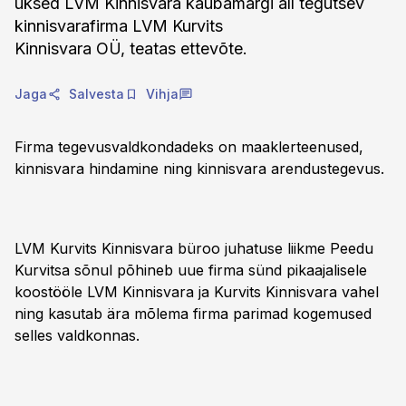
uksed LVM Kinnisvara kaubamärgi all tegutsev
kinnisvarafirma LVM Kurvits
Kinnisvara OÜ, teatas ettevõte.
Jaga
Salvesta
Vihja
Firma tegevusvaldkondadeks on maaklerteenused,
kinnisvara hindamine ning kinnisvara arendustegevus.
LVM Kurvits Kinnisvara büroo juhatuse liikme Peedu
Kurvitsa sõnul põhineb uue firma sünd pikaajalisele
koostööle LVM Kinnisvara ja Kurvits Kinnisvara vahel
ning kasutab ära mõlema firma parimad kogemused
selles valdkonnas.