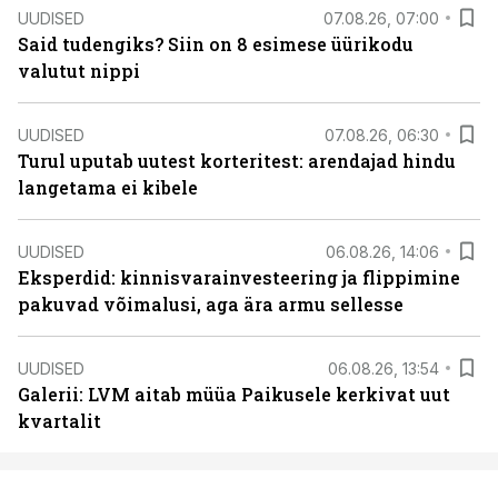
UUDISED
07.08.26, 07:00
Said tudengiks? Siin on 8 esimese üürikodu
valutut nippi
UUDISED
07.08.26, 06:30
Turul uputab uutest korteritest: arendajad hindu
langetama ei kibele
UUDISED
06.08.26, 14:06
Eksperdid: kinnisvarainvesteering ja flippimine
pakuvad võimalusi, aga ära armu sellesse
UUDISED
06.08.26, 13:54
Galerii: LVM aitab müüa Paikusele kerkivat uut
kvartalit