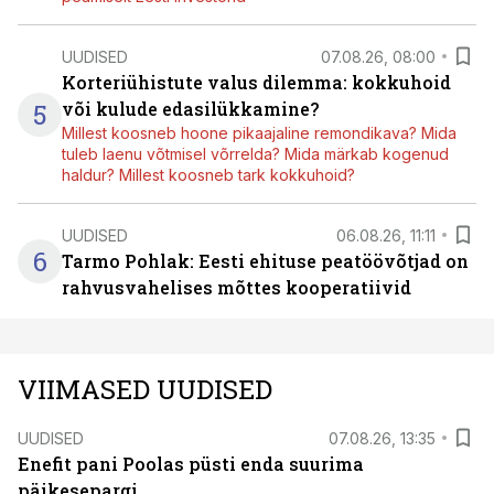
UUDISED
07.08.26, 08:00
Korteriühistute valus dilemma: kokkuhoid
5
või kulude edasilükkamine?
Millest koosneb hoone pikaajaline remondikava? Mida
tuleb laenu võtmisel võrrelda? Mida märkab kogenud
haldur? Millest koosneb tark kokkuhoid?
UUDISED
06.08.26, 11:11
6
Tarmo Pohlak: Eesti ehituse peatöövõtjad on
rahvusvahelises mõttes kooperatiivid
VIIMASED UUDISED
UUDISED
07.08.26, 13:35
Enefit pani Poolas püsti enda suurima
päikesepargi