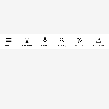
Menüü
Uudised
Raadio
Otsing
AI Chat
Logi sisse
Vana-Lõuna 39/1, 19094 Tallinn
(+372) 667 0111
kinnisvarauudised@kinnisvarauudised.ee
Telli
Reklaam
Firmast