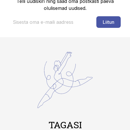
Telli uudiskiri ning saad oma postkasti päeva
olulisemad uudised.
Liitun
TAGASI