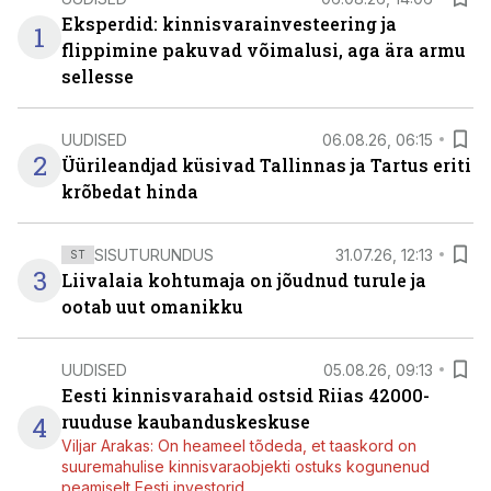
Eksperdid: kinnisvarainvesteering ja
1
flippimine pakuvad võimalusi, aga ära armu
sellesse
UUDISED
06.08.26, 06:15
2
Üürileandjad küsivad Tallinnas ja Tartus eriti
krõbedat hinda
SISUTURUNDUS
31.07.26, 12:13
ST
3
Liivalaia kohtumaja on jõudnud turule ja
ootab uut omanikku
UUDISED
05.08.26, 09:13
Eesti kinnisvarahaid ostsid Riias 42000-
4
ruuduse kaubanduskeskuse
Viljar Arakas: On heameel tõdeda, et taaskord on
suuremahulise kinnisvaraobjekti ostuks kogunenud
peamiselt Eesti investorid