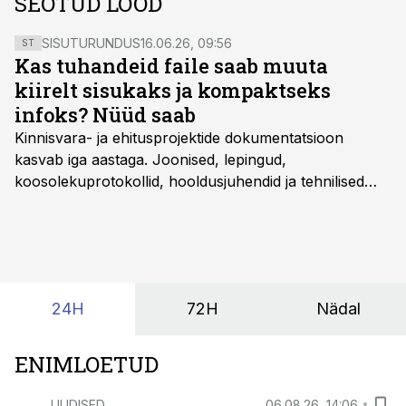
SEOTUD LOOD
SISUTURUNDUS
16.06.26, 09:56
ST
Kas tuhandeid faile saab muuta
kiirelt sisukaks ja kompaktseks
infoks? Nüüd saab
Kinnisvara- ja ehitusprojektide dokumentatsioon
kasvab iga aastaga. Joonised, lepingud,
koosolekuprotokollid, hooldusjuhendid ja tehnilised
kirjeldused kogunevad erinevatesse süsteemidesse
ning lõpuks on tükk tegu, et üldse aru saada, kus
midagi asub. Ent see kõik saab tehisintellekti abiga olla
kordades lihtsam.
24H
72H
Nädal
ENIMLOETUD
UUDISED
06.08.26, 14:06