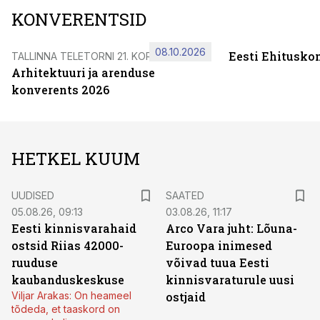
KONVERENTSID
08.10.2026
Eesti Ehitusko
TALLINNA TELETORNI 21. KORRUSEL
Arhitektuuri ja arenduse
konverents 2026
HETKEL KUUM
UUDISED
SAATED
05.08.26, 09:13
03.08.26, 11:17
Eesti kinnisvarahaid
Arco Vara juht: Lõuna-
ostsid Riias 42000-
Euroopa inimesed
ruuduse
võivad tuua Eesti
kaubanduskeskuse
kinnisvaraturule uusi
Viljar Arakas: On heameel
ostjaid
tõdeda, et taaskord on