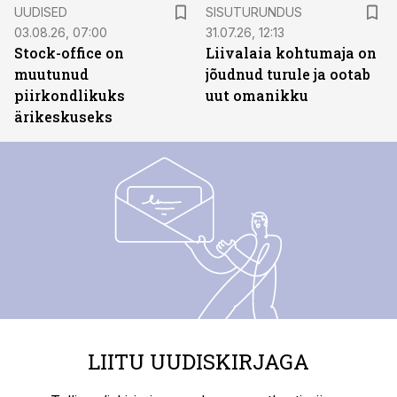
ST
UUDISED
SISUTURUNDUS
03.08.26, 07:00
31.07.26, 12:13
Stock-office on
Liivalaia kohtumaja on
muutunud
jõudnud turule ja ootab
piirkondlikuks
uut omanikku
ärikeskuseks
LIITU UUDISKIRJAGA