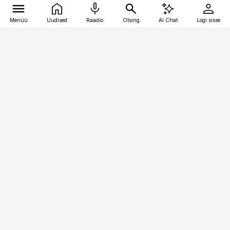
Menüü
Uudised
Raadio
Otsing
AI Chat
Logi sisse
Vana-Lõuna 39/1, 19094 Tallinn
(+372) 667 0111
kinnisvarauudised@kinnisvarauudised.ee
Telli
Reklaam
Firmast
Sisu kasutamisõigused
Ajakirjaniku
eetikakoodeks
Üldtingimused
Privaatsustingimused
Küpsiste poliitika
KKK
Eesti Meediaettevõtete
Eelistuste haldamine
Liit