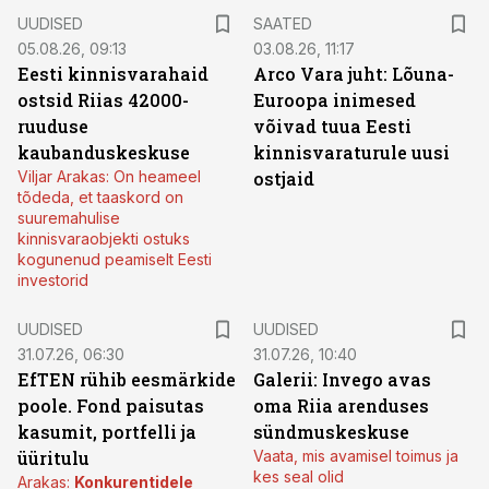
UUDISED
SAATED
05.08.26, 09:13
03.08.26, 11:17
Eesti kinnisvarahaid
Arco Vara juht: Lõuna-
ostsid Riias 42000-
Euroopa inimesed
ruuduse
võivad tuua Eesti
kaubanduskeskuse
kinnisvaraturule uusi
Viljar Arakas: On heameel
ostjaid
tõdeda, et taaskord on
suuremahulise
kinnisvaraobjekti ostuks
kogunenud peamiselt Eesti
investorid
UUDISED
UUDISED
31.07.26, 06:30
31.07.26, 10:40
EfTEN rühib eesmärkide
Galerii: Invego avas
poole. Fond paisutas
oma Riia arenduses
kasumit, portfelli ja
sündmuskeskuse
üüritulu
Vaata, mis avamisel toimus ja
kes seal olid
Arakas:
Konkurentidele