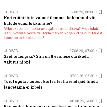
UUDISED
07.08.26, 08:00
Korteriühistute valus dilemma: kokkuhoid või
kulude edasilükkamine?
Millest koosneb hoone pikaajaline remondikava? Mida tuleb
laenu võtmisel võrrelda? Mida märkab kogenud haldur? Millest
koosneb tark kokkuhoid?
UUDISED
07.08.26, 07:00
Said tudengiks? Siin on 8 esimese üürikodu
valutut nippi
UUDISED
07.08.26, 06:30
Turul uputab uutest korteritest: arendajad hindu
langetama ei kibele
UUDISED
06.08.26, 14:06
Eksperdid: kinnisvarainvesteering ja flippimine