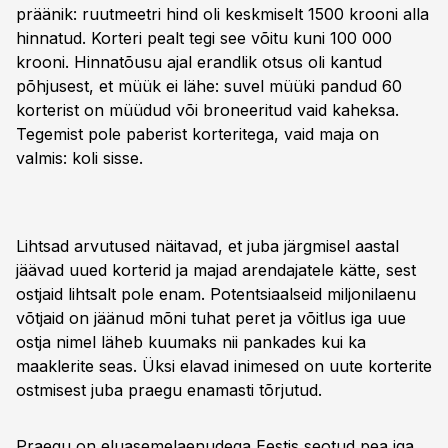
präänik: ruutmeetri hind oli keskmiselt 1500 krooni alla
hinnatud. Korteri pealt tegi see võitu kuni 100 000
krooni. Hinnatõusu ajal erandlik otsus oli kantud
põhjusest, et müük ei lähe: suvel müüki pandud 60
korterist on müüdud või broneeritud vaid kaheksa.
Tegemist pole paberist korteritega, vaid maja on
valmis: koli sisse.
Lihtsad arvutused näitavad, et juba järgmisel aastal
jäävad uued korterid ja majad arendajatele kätte, sest
ostjaid lihtsalt pole enam. Potentsiaalseid miljonilaenu
võtjaid on jäänud mõni tuhat peret ja võitlus iga uue
ostja nimel läheb kuumaks nii pankades kui ka
maaklerite seas. Üksi elavad inimesed on uute korterite
ostmisest juba praegu enamasti tõrjutud.
Praegu on eluasemelaenudega Eestis seotud pea iga