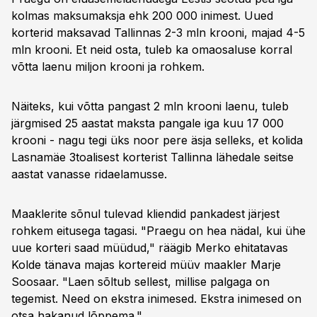
kolmas maksumaksja ehk 200 000 inimest. Uued
korterid maksavad Tallinnas 2-3 mln krooni, majad 4-5
mln krooni. Et neid osta, tuleb ka omaosaluse korral
võtta laenu miljon krooni ja rohkem.
Näiteks, kui võtta pangast 2 mln krooni laenu, tuleb
järgmised 25 aastat maksta pangale iga kuu 17 000
krooni - nagu tegi üks noor pere äsja selleks, et kolida
Lasnamäe 3toalisest korterist Tallinna lähedale seitse
aastat vanasse ridaelamusse.
Maaklerite sõnul tulevad kliendid pankadest järjest
rohkem eitusega tagasi. "Praegu on hea nädal, kui ühe
uue korteri saad müüdud," räägib Merko ehitatavas
Kolde tänava majas kortereid müüv maakler Marje
Soosaar. "Laen sõltub sellest, millise palgaga on
tegemist. Need on ekstra inimesed. Ekstra inimesed on
otsa hakanud lõppema."