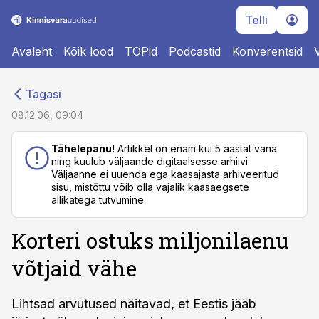
Telli
Avaleht
Kõik lood
TOPid
Podcastid
Konverentsid
cebook
cebook
Tagasi
Twitter)
Twitter)
08.12.06, 09:04
kedIn
kedIn
Tähelepanu!
Artikkel on enam kui 5 aastat vana
ning kuulub väljaande digitaalsesse arhiivi.
ail
ail
Väljaanne ei uuenda ega kaasajasta arhiveeritud
sisu, mistõttu võib olla vajalik kaasaegsete
k
k
allikatega tutvumine
Korteri ostuks miljonilaenu
võtjaid vähe
Lihtsad arvutused näitavad, et Eestis jääb