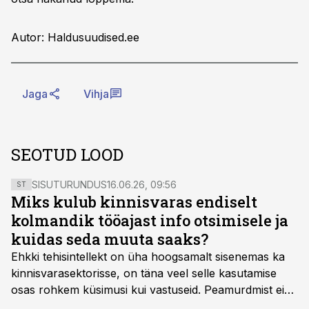
Autor: Haldusuudised.ee
Jaga
Vihja
SEOTUD LOOD
SISUTURUNDUS
16.06.26, 09:56
ST
Miks kulub kinnisvaras endiselt
kolmandik tööajast info otsimisele ja
kuidas seda muuta saaks?
Ehkki tehisintellekt on üha hoogsamalt sisenemas ka
kinnisvarasektorisse, on täna veel selle kasutamise
osas rohkem küsimusi kui vastuseid. Peamurdmist ei
tekita niivõrd see, millist AI-lahendust kasutada, vaid