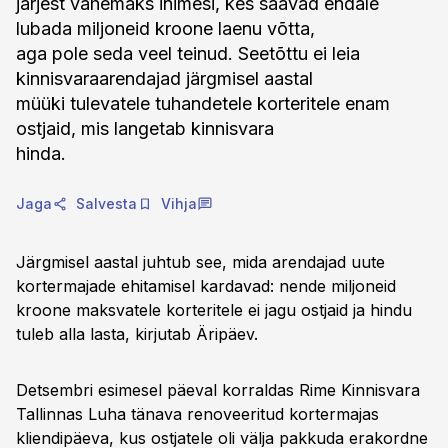
järjest vähemaks inimesi, kes saavad endale
lubada miljoneid kroone laenu võtta,
aga pole seda veel teinud. Seetõttu ei leia
kinnisvaraarendajad järgmisel aastal
müüki tulevatele tuhandetele korteritele enam
ostjaid, mis langetab kinnisvara
hinda.
Jaga
Salvesta
Vihja
Järgmisel aastal juhtub see, mida arendajad uute
kortermajade ehitamisel kardavad: nende miljoneid
kroone maksvatele korteritele ei jagu ostjaid ja hindu
tuleb alla lasta, kirjutab Äripäev.
Detsembri esimesel päeval korraldas Rime Kinnisvara
Tallinnas Luha tänava renoveeritud kortermajas
kliendipäeva, kus ostjatele oli välja pakkuda erakordne