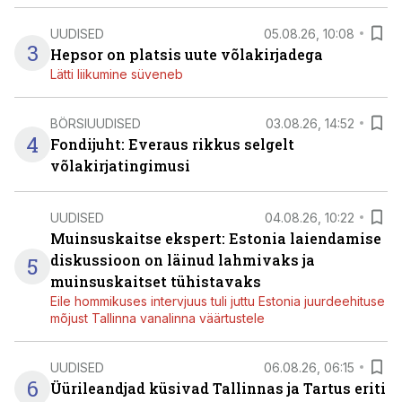
UUDISED
05.08.26, 10:08
3
Hepsor on platsis uute võlakirjadega
Lätti liikumine süveneb
BÖRSIUUDISED
03.08.26, 14:52
4
Fondijuht: Everaus rikkus selgelt
võlakirjatingimusi
UUDISED
04.08.26, 10:22
Muinsuskaitse ekspert: Estonia laiendamise
diskussioon on läinud lahmivaks ja
5
muinsuskaitset tühistavaks
Eile hommikuses intervjuus tuli juttu Estonia juurdeehituse
mõjust Tallinna vanalinna väärtustele
UUDISED
06.08.26, 06:15
6
Üürileandjad küsivad Tallinnas ja Tartus eriti