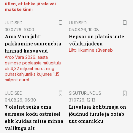
ütlen, et tehke järele või
makske kinni
UUDISED
UUDISED
30.07.26, 10:00
05.08.26, 10:08
Arco Vara juht:
Hepsor on platsis uute
pakkumine suureneb ja
võlakirjadega
hinnad kasvavad
Lätti liikumine süveneb
Arco Vara 2026. aasta
esimese poolaasta müügitulu
oli 4,32 miljonit eurot ning
puhaskahjumiks kujunes 1,15
miljonit eurot.
ST
UUDISED
SISUTURUNDUS
04.08.26, 06:30
31.07.26, 12:13
7 olulist seika oma
Liivalaia kohtumaja on
esimese kodu ostmisel
jõudnud turule ja ootab
ehk kuidas mitte minna
uut omanikku
valikuga alt