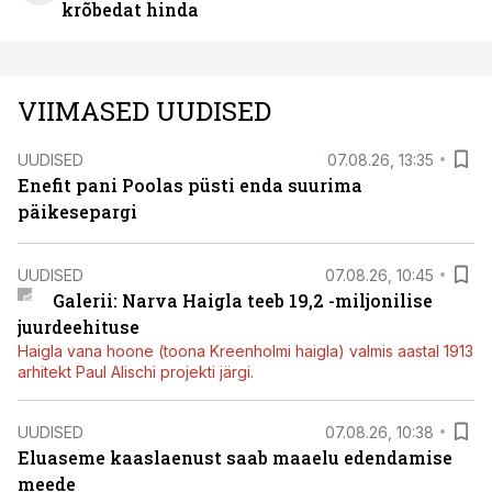
krõbedat hinda
VIIMASED UUDISED
UUDISED
07.08.26, 13:35
Enefit pani Poolas püsti enda suurima
päikesepargi
UUDISED
07.08.26, 10:45
Galerii: Narva Haigla teeb 19,2 -miljonilise
juurdeehituse
Haigla vana hoone (toona Kreenholmi haigla) valmis aastal 1913
arhitekt Paul Alischi projekti järgi.
UUDISED
07.08.26, 10:38
Eluaseme kaaslaenust saab maaelu edendamise
meede