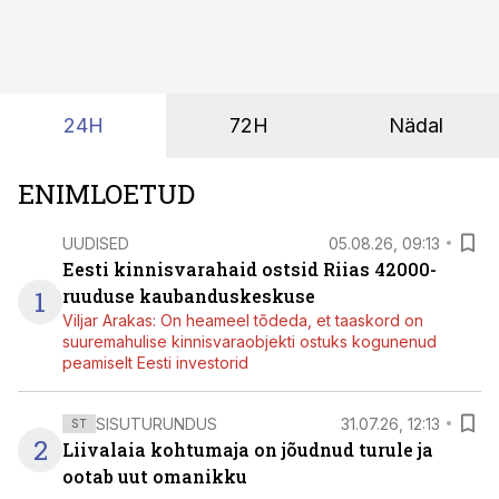
kas ettevõtte andmed on üldse sellisel kujul olemas, et
tehisintellekt neist midagi mõistlikku välja lugeda
suudaks.
24H
72H
Nädal
ENIMLOETUD
UUDISED
05.08.26, 09:13
Eesti kinnisvarahaid ostsid Riias 42000-
1
ruuduse kaubanduskeskuse
Viljar Arakas: On heameel tõdeda, et taaskord on
suuremahulise kinnisvaraobjekti ostuks kogunenud
peamiselt Eesti investorid
SISUTURUNDUS
31.07.26, 12:13
ST
2
Liivalaia kohtumaja on jõudnud turule ja
ootab uut omanikku