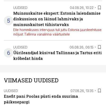
UUDISED
04.08.26, 10:22
Muinsuskaitse ekspert: Estonia laiendamise
diskussioon on läinud lahmivaks ja
5
muinsuskaitset tühistavaks
Eile hommikuses intervjuus tuli juttu Estonia juurdeehituse
mõjust Tallinna vanalinna väärtustele
UUDISED
06.08.26, 06:15
6
Üürileandjad küsivad Tallinnas ja Tartus eriti
krõbedat hinda
VIIMASED UUDISED
UUDISED
07.08.26, 13:35
Enefit pani Poolas püsti enda suurima
päikesepargi