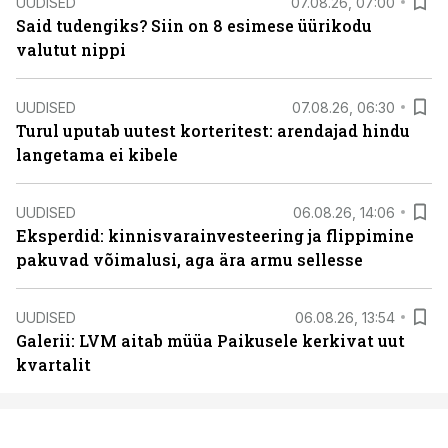
UUDISED
07.08.26, 07:00
Said tudengiks? Siin on 8 esimese üürikodu
valutut nippi
UUDISED
07.08.26, 06:30
Turul uputab uutest korteritest: arendajad hindu
langetama ei kibele
UUDISED
06.08.26, 14:06
Eksperdid: kinnisvarainvesteering ja flippimine
pakuvad võimalusi, aga ära armu sellesse
UUDISED
06.08.26, 13:54
Galerii: LVM aitab müüa Paikusele kerkivat uut
kvartalit