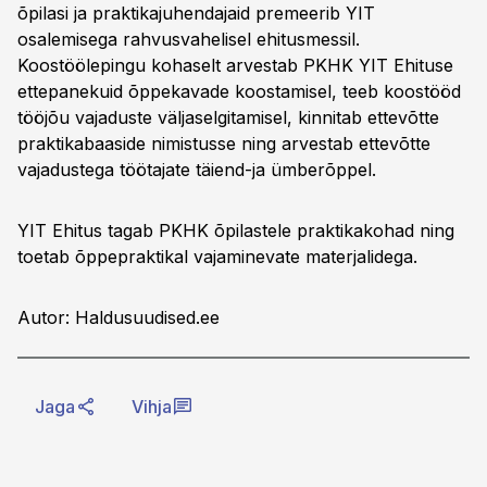
õpilasi ja praktikajuhendajaid premeerib YIT
osalemisega rahvusvahelisel ehitusmessil.
Koostöölepingu kohaselt arvestab PKHK YIT Ehituse
ettepanekuid õppekavade koostamisel, teeb koostööd
tööjõu vajaduste väljaselgitamisel, kinnitab ettevõtte
praktikabaaside nimistusse ning arvestab ettevõtte
vajadustega töötajate täiend-ja ümberõppel.
YIT Ehitus tagab PKHK õpilastele praktikakohad ning
toetab õppepraktikal vajaminevate materjalidega.
Autor: Haldusuudised.ee
Jaga
Vihja