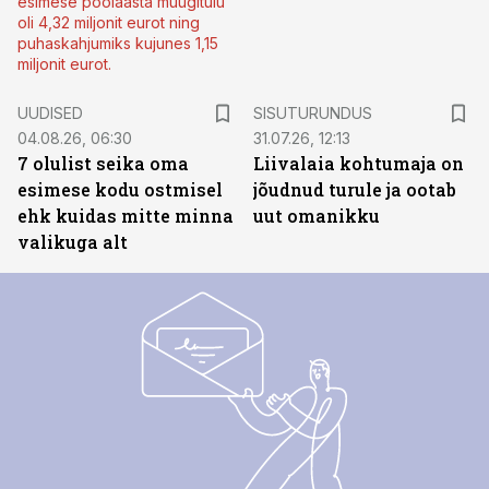
esimese poolaasta müügitulu
oli 4,32 miljonit eurot ning
puhaskahjumiks kujunes 1,15
miljonit eurot.
ST
UUDISED
SISUTURUNDUS
04.08.26, 06:30
31.07.26, 12:13
7 olulist seika oma
Liivalaia kohtumaja on
esimese kodu ostmisel
jõudnud turule ja ootab
ehk kuidas mitte minna
uut omanikku
valikuga alt