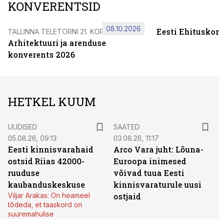
KONVERENTSID
08.10.2026
Eesti Ehitusko
TALLINNA TELETORNI 21. KORRUSEL
Arhitektuuri ja arenduse
konverents 2026
HETKEL KUUM
UUDISED
SAATED
05.08.26, 09:13
03.08.26, 11:17
Eesti kinnisvarahaid
Arco Vara juht: Lõuna-
ostsid Riias 42000-
Euroopa inimesed
ruuduse
võivad tuua Eesti
kaubanduskeskuse
kinnisvaraturule uusi
Viljar Arakas: On heameel
ostjaid
tõdeda, et taaskord on
suuremahulise