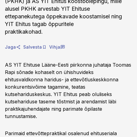
(PKHK) ja AS YIT Ehitus koostöölepingu, mille
alusel PKHK arvestab YIT Ehituse
ettepanekutega õppekavade koostamisel ning
YIT Ehitus tagab õppuritele
praktikakohad.
Jaga
Salvesta
Vihja
AS YIT Ehituse Lääne-Eesti piirkonna juhataja Toomas
Rapi sõnade kohaselt on ühishuvideks
ehitusvaldkonna haridus- ja ettevõtluskeskkonna
konkurentsivõime tagamine, teatas
kutsehariduskeskus. YIT Ehitus peab oluliseks
kutsehariduse taseme tõstmist ja arendamist läbi
praktikajuhendajate ning parimate õpilaste
tunnustamise.
Parimaid ettevõttepraktikal osalenud ehituseriala