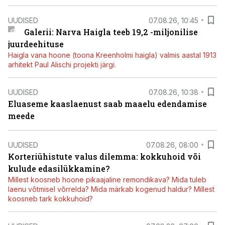
UUDISED
07.08.26, 10:45
Galerii: Narva Haigla teeb 19,2 -miljonilise
juurdeehituse
Haigla vana hoone (toona Kreenholmi haigla) valmis aastal 1913
arhitekt Paul Alischi projekti järgi.
UUDISED
07.08.26, 10:38
Eluaseme kaaslaenust saab maaelu edendamise
meede
UUDISED
07.08.26, 08:00
Korteriühistute valus dilemma: kokkuhoid või
kulude edasilükkamine?
Millest koosneb hoone pikaajaline remondikava? Mida tuleb
laenu võtmisel võrrelda? Mida märkab kogenud haldur? Millest
koosneb tark kokkuhoid?