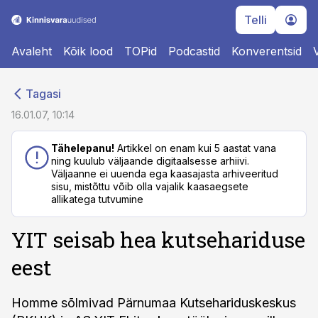
Telli
Avaleht
Kõik lood
TOPid
Podcastid
Konverentsid
cebook
cebook
Tagasi
Twitter)
Twitter)
16.01.07, 10:14
kedIn
kedIn
Tähelepanu!
Artikkel on enam kui 5 aastat vana
ning kuulub väljaande digitaalsesse arhiivi.
ail
ail
Väljaanne ei uuenda ega kaasajasta arhiveeritud
sisu, mistõttu võib olla vajalik kaasaegsete
k
k
allikatega tutvumine
YIT seisab hea kutsehariduse
eest
Homme sõlmivad Pärnumaa Kutsehariduskeskus