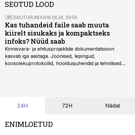
SEOTUD LOOD
SISUTURUNDUS
16.06.26, 09:56
ST
Kas tuhandeid faile saab muuta
kiirelt sisukaks ja kompaktseks
infoks? Nüüd saab
Kinnisvara- ja ehitusprojektide dokumentatsioon
kasvab iga aastaga. Joonised, lepingud,
koosolekuprotokollid, hooldusjuhendid ja tehnilised
kirjeldused kogunevad erinevatesse süsteemidesse
ning lõpuks on tükk tegu, et üldse aru saada, kus
midagi asub. Ent see kõik saab tehisintellekti abiga olla
kordades lihtsam.
24H
72H
Nädal
ENIMLOETUD