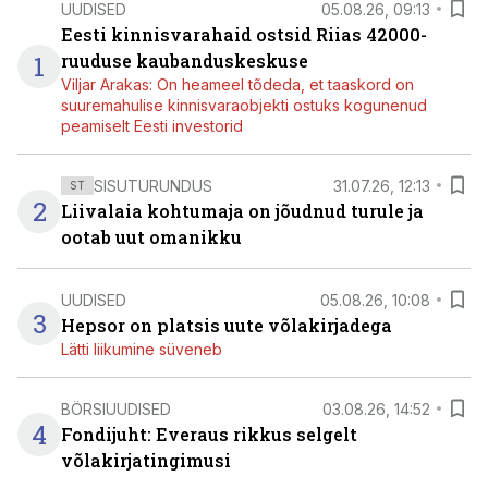
UUDISED
05.08.26, 09:13
Eesti kinnisvarahaid ostsid Riias 42000-
1
ruuduse kaubanduskeskuse
Viljar Arakas: On heameel tõdeda, et taaskord on
suuremahulise kinnisvaraobjekti ostuks kogunenud
peamiselt Eesti investorid
SISUTURUNDUS
31.07.26, 12:13
ST
2
Liivalaia kohtumaja on jõudnud turule ja
ootab uut omanikku
UUDISED
05.08.26, 10:08
3
Hepsor on platsis uute võlakirjadega
Lätti liikumine süveneb
BÖRSIUUDISED
03.08.26, 14:52
4
Fondijuht: Everaus rikkus selgelt
võlakirjatingimusi