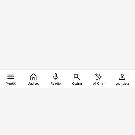
Menüü
Uudised
Raadio
Otsing
AI Chat
Logi sisse
Vana-Lõuna 39/1, 19094 Tallinn
(+372) 667 0111
kinnisvarauudised@kinnisvarauudised.ee