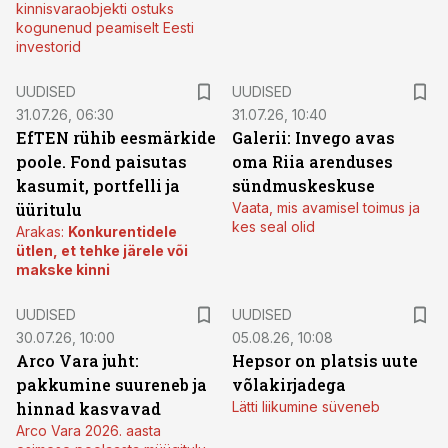
kinnisvaraobjekti ostuks
kogunenud peamiselt Eesti
investorid
UUDISED
UUDISED
31.07.26, 06:30
31.07.26, 10:40
EfTEN rühib eesmärkide
Galerii: Invego avas
poole. Fond paisutas
oma Riia arenduses
kasumit, portfelli ja
sündmuskeskuse
üüritulu
Vaata, mis avamisel toimus ja
kes seal olid
Arakas:
Konkurentidele
ütlen, et tehke järele või
makske kinni
UUDISED
UUDISED
30.07.26, 10:00
05.08.26, 10:08
Arco Vara juht:
Hepsor on platsis uute
pakkumine suureneb ja
võlakirjadega
hinnad kasvavad
Lätti liikumine süveneb
Arco Vara 2026. aasta