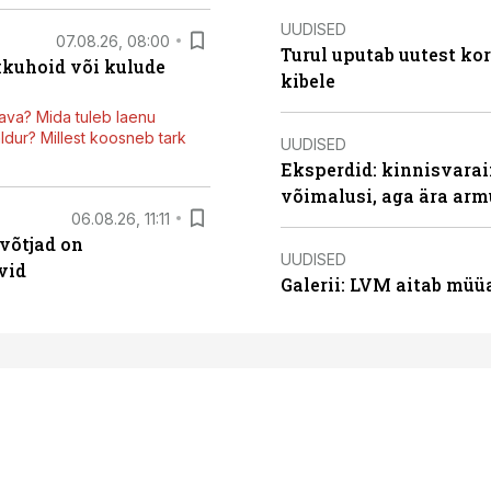
UUDISED
07.08.26, 08:00
Turul uputab uutest kor
kkuhoid või kulude
kibele
ava? Mida tuleb laenu
dur? Millest koosneb tark
UUDISED
Eksperdid: kinnisvarai
võimalusi, aga ära arm
06.08.26, 11:11
võtjad on
UUDISED
vid
Galerii: LVM aitab müü