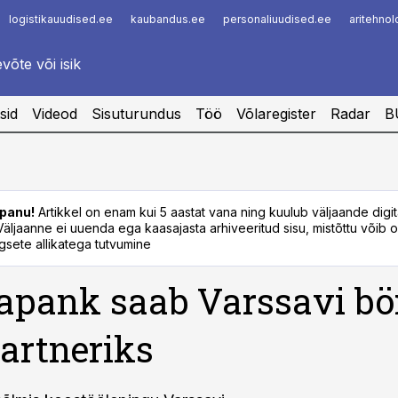
logistikauudised.ee
kaubandus.ee
personaliuudised.ee
aritehno
Infopank
Radar
sid
Videod
Sisuturundus
Töö
Võlaregister
Radar
B
panu!
Artikkel on enam kui 5 aastat vana ning kuulub väljaande digi
. Väljaanne ei uuenda ega kaasajasta arhiveeritud sisu, mistõttu võib ol
sete allikatega tutvumine
pank saab Varssavi bö
artneriks