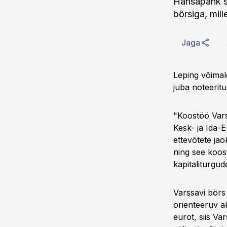
Hansapank s
börsiga, mill
Jaga
Leping võimal
juba noteeritu
"Koostöö Vars
Kesk- ja Ida-
ettevõtete ja
ning see koos
kapitaliturgud
Varssavi börs
orienteeruv ak
eurot, siis Va