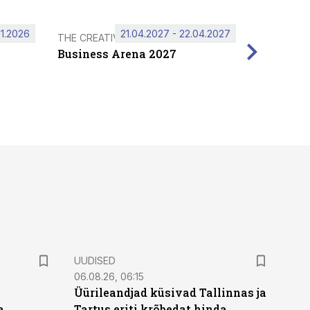
11.2026
21.04.2027 - 22.04.2027
THE CREATIVE HUB
Business Arena 2027
UUDISED
06.08.26, 06:15
Üürileandjad küsivad Tallinnas ja
a
Tartus eriti krõbedat hinda