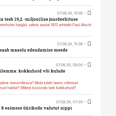
07.08.26, 10:45
a teeb 19,2 -miljonilise juurdeehituse
nholmi haigla) valmis aastal 1913 arhitekt Paul Alischi
07.08.26, 10:38
 saab maaelu edendamise meede
07.08.26, 08:00
dilemma: kokkuhoid või kulude
aline remondikava? Mida tuleb laenu võtmisel
ud haldur? Millest koosneb tark kokkuhoid?
07.08.26, 07:00
n 8 esimese üürikodu valutut nippi