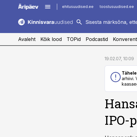
ehitusuudised.ee
toostusuudised.ee
kaubandus.ee
imelineajalugu.ee
logistikauudised.ee
imelineteadus.ee
Avaleht
Kõik lood
TOPid
Podcastid
Konverent
cebook
cebook
19.02.07, 10:09
Twitter)
Twitter)
Tähele
kedIn
kedIn
arhiivi
kaasaeg
ail
ail
Hansa
k
k
IPO-p