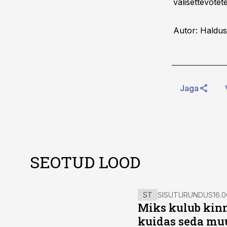
välisettevõtet
Autor: Haldus
Jaga
SEOTUD LOOD
ST
SISUTURUNDUS
16.0
Miks kulub kinn
kuidas seda mu