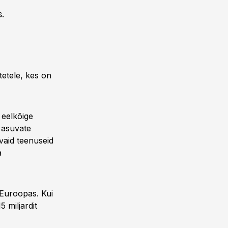
s.
tetele, kes on
 eelkõige
 asuvate
vaid teenuseid
a
-Euroopas. Kui
5 miljardit