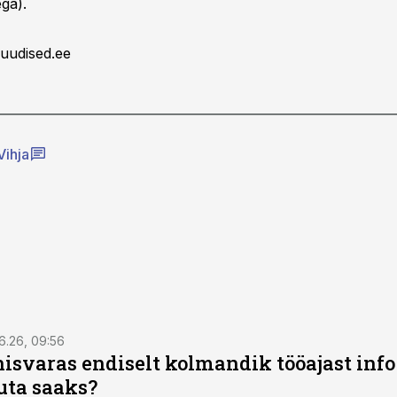
ega).
uudised.ee
Vihja
6.26, 09:56
isvaras endiselt kolmandik tööajast info 
uta saaks?