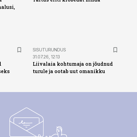
alusi,
ST
SISUTURUNDUS
31.07.26, 12:13
d
Liivalaia kohtumaja on jõudnud
seks
turule ja ootab uut omanikku