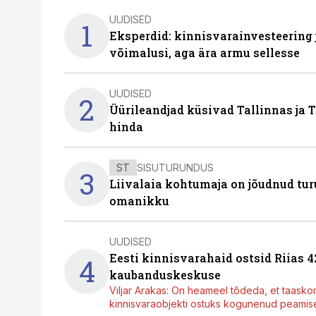
UUDISED
1
Eksperdid: kinnisvarainvesteering
võimalusi, aga ära armu sellesse
UUDISED
2
Üürileandjad küsivad Tallinnas ja T
hinda
ST
SISUTURUNDUS
3
Liivalaia kohtumaja on jõudnud turu
omanikku
UUDISED
Eesti kinnisvarahaid ostsid Riias 
4
kaubanduskeskuse
Viljar Arakas: On heameel tõdeda, et taasko
kinnisvaraobjekti ostuks kogunenud peamisel