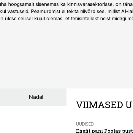
 üha hoogsamalt sisenemas ka kinnisvarasektorisse, on täna
i vastuseid. Peamurdmist ei tekita niivõrd see, millist AI-l
üldse sellisel kujul olemas, et tehisintellekt neist midagi mõ
Nädal
VIIMASED U
UUDISED
Enefit pani Poolas püs