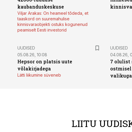
kaubanduskeskuse
kinnisvar
Viljar Arakas: On heameel tõdeda, et
taaskord on suuremahulise
kinnisvaraobjekti ostuks kogunenud
peamiselt Eesti investorid
UUDISED
UUDISED
05.08.26, 10:08
04.08.26, 
Hepsor on platsis uute
7 olulis
võlakirjadega
ostmisel
Lätti liikumine süveneb
valikuga
LIITU UUDIS