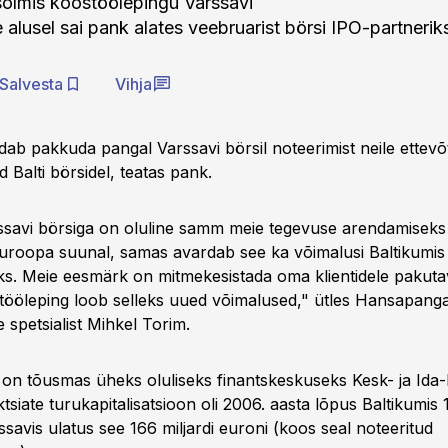
õlmis koostöölepingu Varssavi
e alusel sai pank alates veebruarist börsi IPO-partnerik
Salvesta
Vihja
dab pakkuda pangal Varssavi börsil noteerimist neile ettevõ
d Balti börsidel, teatas pank.
savi börsiga on oluline samm meie tegevuse arendamiseks
Euroopa suunal, samas avardab see ka võimalusi Baltikumis
oks. Meie eesmärk on mitmekesistada oma klientidele pakuta
tööleping loob selleks uued võimalused," ütles Hansapang
e spetsialist Mihkel Torim.
 on tõusmas üheks oluliseks finantskeskuseks Kesk- ja Ida
tsiate turukapitalisatsioon oli 2006. aasta lõpus Baltikumis 1
rssavis ulatus see 166 miljardi euroni (koos seal noteeritud