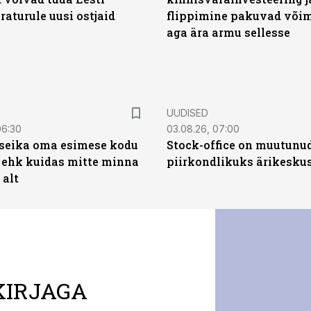
aturule uusi ostjaid
flippimine pakuvad võim
aga ära armu sellesse
UUDISED
06:30
03.08.26, 07:00
t seika oma esimese kodu
Stock-office on muutunu
 ehk kuidas mitte minna
piirkondlikuks ärikesku
 alt
KIRJAGA