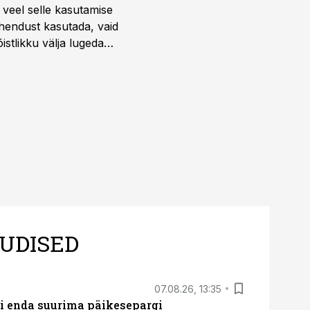
 veel selle kasutamise
ahendust kasutada, vaid
istlikku välja lugeda
UDISED
07.08.26, 13:35
ti enda suurima päikesepargi