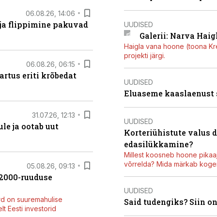
06.08.26, 14:06
 ja flippimine pakuvad
UUDISED
Galerii: Narva Haigl
Haigla vana hoone (toona Kree
projekti järgi.
06.08.26, 06:15
artus eriti krõbedat
UUDISED
Eluaseme kaaslaenust
31.07.26, 12:13
UUDISED
le ja ootab uut
Korteriühistute valus 
edasilükkamine?
Millest koosneb hoone pikaaj
võrrelda? Mida märkab kogen
05.08.26, 09:13
42000-ruuduse
UUDISED
rd on suuremahulise
Said tudengiks? Siin o
t Eesti investorid