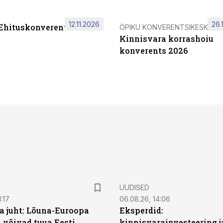
12.11.2026
26.
 Ehituskonverents 2026
ÖPIKU KONVERENTSIKESKUS
Kinnisvara korrashoiu
konverents 2026
UUDISED
:17
06.08.26, 14:06
a juht: Lõuna-Euroopa
Eksperdid:
 võivad tuua Eesti
kinnisvarainvesteering j