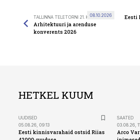
08.10.2026
Eesti
TALLINNA TELETORNI 21. KORRUSEL
Arhitektuuri ja arenduse
konverents 2026
HETKEL KUUM
UUDISED
SAATED
05.08.26, 09:13
03.08.26, 11
Eesti kinnisvarahaid ostsid Riias
Arco Var
42000-ruuduse
inimesed