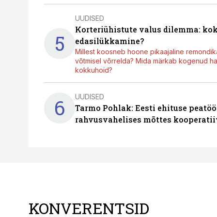
UUDISED
Korteriühistute valus dilemma: ko
5
edasilükkamine?
Millest koosneb hoone pikaajaline remondik
võtmisel võrrelda? Mida märkab kogenud hal
kokkuhoid?
UUDISED
6
Tarmo Pohlak: Eesti ehituse peatöö
rahvusvahelises mõttes kooperatii
KONVERENTSID