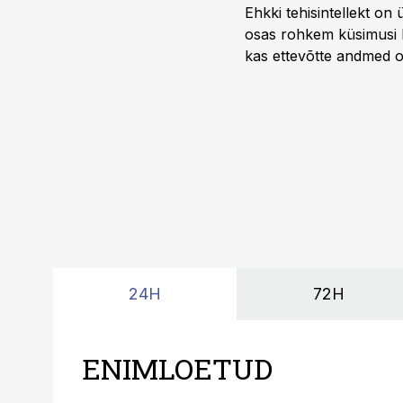
Ehkki tehisintellekt on
osas rohkem küsimusi ku
kas ettevõtte andmed on 
suudaks.
24H
72H
ENIMLOETUD