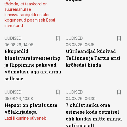
tõdeda, et taaskord on
suuremahulise
kinnisvaraobjekti ostuks
kogunenud peamiselt Eesti
investorid
UUDISED
UUDISED
06.08.26, 14:06
06.08.26, 06:15
Eksperdid:
Üürileandjad küsivad
kinnisvarainvesteering
Tallinnas ja Tartus eriti
ja flippimine pakuvad
krõbedat hinda
võimalusi, aga ära armu
sellesse
UUDISED
UUDISED
05.08.26, 10:08
04.08.26, 06:30
Hepsor on platsis uute
7 olulist seika oma
võlakirjadega
esimese kodu ostmisel
Lätti liikumine süveneb
ehk kuidas mitte minna
valikuga alt