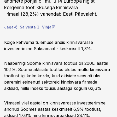
andmete põhjal oli mullu 14 Euroopa riigist
kõrgeima tootlikkusega kinnisvara
Iirimaal (28,2%) vahendab Eesti Päevaleht.
Jaga
Salvesta
Vihja
Kõige kehvema tulemuse andis kinnisvarasse
investeerimine Saksamaal - keskmiselt 1,3%.
Naaberriigi Soome kinnisvara tootlus oli 2006. aastal
10,1%. Soome aktsiate tootlus ületas mullu kinnisvara
tootlust ligi kolm korda, kuid aktsiate seas oli üks
paremini esinenud sektoreid kinnisvara firmade
aktsiad, mille indeks tõusis aastaga koguni 62,6%
Viimasel viiel aastal on kinnisvarasse investeerimine
andnud Soomes aastas keskmiselt 6,9% tootlust,
aktsiad 17,6% ning kinnisvaraaktsiad 38,1%.