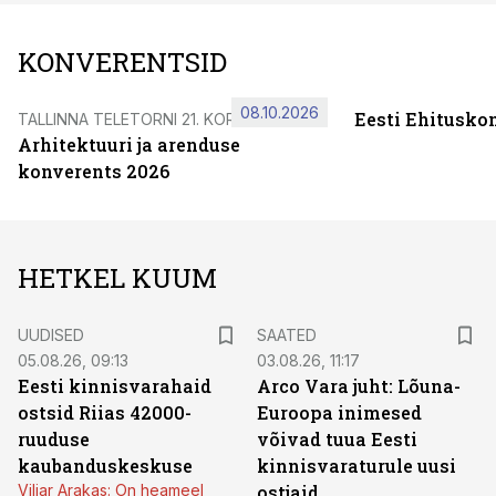
KONVERENTSID
08.10.2026
Eesti Ehitusko
TALLINNA TELETORNI 21. KORRUSEL
Arhitektuuri ja arenduse
konverents 2026
HETKEL KUUM
UUDISED
SAATED
05.08.26, 09:13
03.08.26, 11:17
Eesti kinnisvarahaid
Arco Vara juht: Lõuna-
ostsid Riias 42000-
Euroopa inimesed
ruuduse
võivad tuua Eesti
kaubanduskeskuse
kinnisvaraturule uusi
Viljar Arakas: On heameel
ostjaid