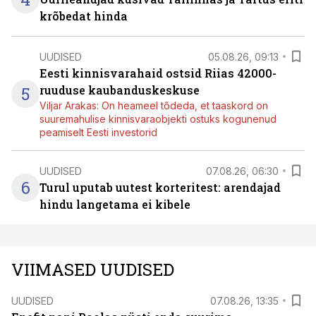
krõbedat hinda
UUDISED
05.08.26, 09:13
Eesti kinnisvarahaid ostsid Riias 42000-
5
ruuduse kaubanduskeskuse
Viljar Arakas: On heameel tõdeda, et taaskord on
suuremahulise kinnisvaraobjekti ostuks kogunenud
peamiselt Eesti investorid
UUDISED
07.08.26, 06:30
6
Turul uputab uutest korteritest: arendajad
hindu langetama ei kibele
VIIMASED UUDISED
UUDISED
07.08.26, 13:35