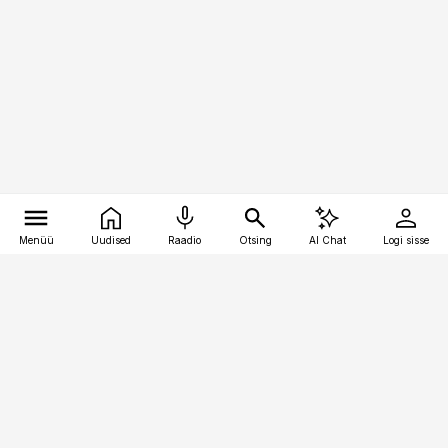
Menüü
Uudised
Raadio
Otsing
AI Chat
Logi sisse
Vana-Lõuna 39/1, 19094 Tallinn
(+372) 667 0111
kinnisvarauudised@kinnisvarauudised.ee
Telli
Reklaam