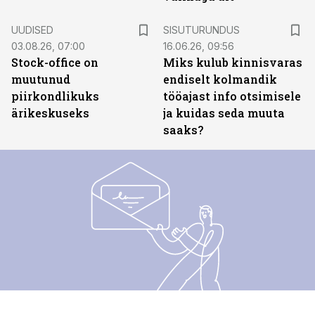
ST
UUDISED
SISUTURUNDUS
03.08.26, 07:00
16.06.26, 09:56
Stock-office on
Miks kulub kinnisvaras
muutunud
endiselt kolmandik
piirkondlikuks
tööajast info otsimisele
ärikeskuseks
ja kuidas seda muuta
saaks?