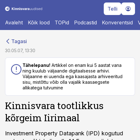
Telli
Avaleht
Kõik lood
TOPid
Podcastid
Konverentsid
cebook
cebook
Tagasi
Twitter)
Twitter)
30.05.07, 13:30
kedIn
kedIn
Tähelepanu!
Artikkel on enam kui 5 aastat vana
ning kuulub väljaande digitaalsesse arhiivi.
ail
ail
Väljaanne ei uuenda ega kaasajasta arhiveeritud
sisu, mistõttu võib olla vajalik kaasaegsete
k
k
allikatega tutvumine
Kinnisvara tootlikkus
kõrgeim Iirimaal
Investment Property Datapank (IPD) kogutud