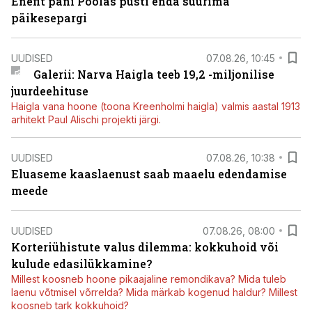
Enefit pani Poolas püsti enda suurima
päikesepargi
UUDISED
07.08.26, 10:45
Galerii: Narva Haigla teeb 19,2 -miljonilise
juurdeehituse
Haigla vana hoone (toona Kreenholmi haigla) valmis aastal 1913
arhitekt Paul Alischi projekti järgi.
UUDISED
07.08.26, 10:38
Eluaseme kaaslaenust saab maaelu edendamise
meede
UUDISED
07.08.26, 08:00
Korteriühistute valus dilemma: kokkuhoid või
kulude edasilükkamine?
Millest koosneb hoone pikaajaline remondikava? Mida tuleb
laenu võtmisel võrrelda? Mida märkab kogenud haldur? Millest
koosneb tark kokkuhoid?