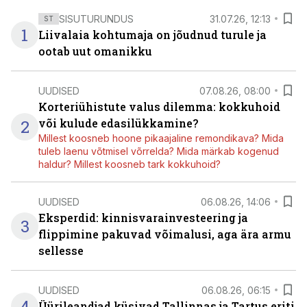
SISUTURUNDUS
31.07.26, 12:13
ST
1
Liivalaia kohtumaja on jõudnud turule ja
ootab uut omanikku
UUDISED
07.08.26, 08:00
Korteriühistute valus dilemma: kokkuhoid
2
või kulude edasilükkamine?
Millest koosneb hoone pikaajaline remondikava? Mida
tuleb laenu võtmisel võrrelda? Mida märkab kogenud
haldur? Millest koosneb tark kokkuhoid?
UUDISED
06.08.26, 14:06
Eksperdid: kinnisvarainvesteering ja
3
flippimine pakuvad võimalusi, aga ära armu
sellesse
UUDISED
06.08.26, 06:15
4
Üürileandjad küsivad Tallinnas ja Tartus eriti