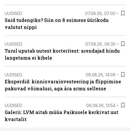
UUDISED
07.08.26, 07:00
Said tudengiks? Siin on 8 esimese üürikodu
valutut nippi
UUDISED
07.08.26, 06:30
Turul uputab uutest korteritest: arendajad hindu
langetama ei kibele
UUDISED
06.08.26, 14:06
Eksperdid: kinnisvarainvesteering ja flippimine
pakuvad võimalusi, aga ära armu sellesse
UUDISED
06.08.26, 13:54
Galerii: LVM aitab müüa Paikusele kerkivat uut
kvartalit