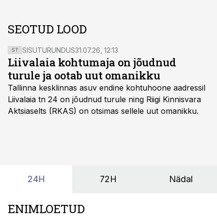
SEOTUD LOOD
SISUTURUNDUS
31.07.26, 12:13
ST
Liivalaia kohtumaja on jõudnud
turule ja ootab uut omanikku
Tallinna kesklinnas asuv endine kohtuhoone aadressil
Liivalaia tn 24 on jõudnud turule ning Riigi Kinnisvara
Aktsiaselts (RKAS) on otsimas sellele uut omanikku.
24H
72H
Nädal
ENIMLOETUD