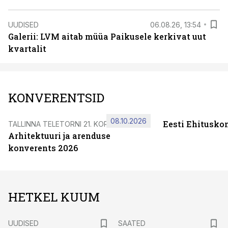
UUDISED
06.08.26, 13:54
Galerii: LVM aitab müüa Paikusele kerkivat uut
kvartalit
KONVERENTSID
08.10.2026
Eesti Ehitusko
TALLINNA TELETORNI 21. KORRUSEL
Arhitektuuri ja arenduse
konverents 2026
HETKEL KUUM
UUDISED
SAATED