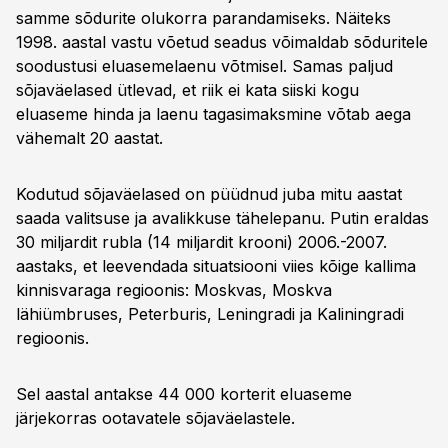
samme sõdurite olukorra parandamiseks. Näiteks
1998. aastal vastu võetud seadus võimaldab sõduritele
soodustusi eluasemelaenu võtmisel. Samas paljud
sõjaväelased ütlevad, et riik ei kata siiski kogu
eluaseme hinda ja laenu tagasimaksmine võtab aega
vähemalt 20 aastat.
Kodutud sõjaväelased on püüdnud juba mitu aastat
saada valitsuse ja avalikkuse tähelepanu. Putin eraldas
30 miljardit rubla (14 miljardit krooni) 2006.-2007.
aastaks, et leevendada situatsiooni viies kõige kallima
kinnisvaraga regioonis: Moskvas, Moskva
lähiümbruses, Peterburis, Leningradi ja Kaliningradi
regioonis.
Sel aastal antakse 44 000 korterit eluaseme
järjekorras ootavatele sõjaväelastele.