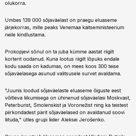
olukorra.
Umbes 139 000 sõjaväelast on praegu eluaseme
järjekorras, mille peaks Venemaa kaitseministeerium
neile kindlustama.
Prokopjevi sõnul on ta juba kümme aastat riigilt
korterit oodanud. Kuna lootus riigilt lõpuks endale
kodu saada on kadumas, on mees koos 300 teise
sõjaväelasega asunud valitsusele survet avaldama.
"Juunis loodud sõjaväelaste eluaseme õiguste eest
võitleva liikumisega on ühinenud sõjaväelasi Moskvast,
Peterburist, Smolenskist ja Voronežist ning ka teistest
piirkondadest pärit sõjaväelased on avaldanud soovi
liituda," ütles grupi liider Aleksei Jerošenko.