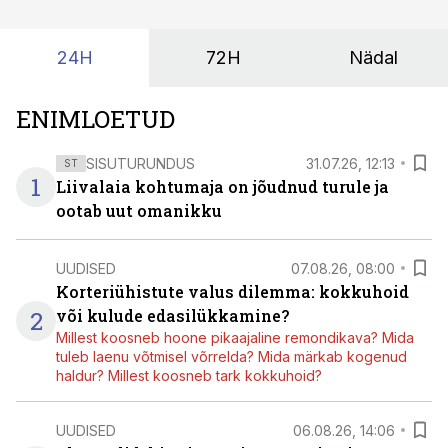
24H
72H
Nädal
ENIMLOETUD
SISUTURUNDUS
31.07.26, 12:13
ST
1
Liivalaia kohtumaja on jõudnud turule ja
ootab uut omanikku
UUDISED
07.08.26, 08:00
Korteriühistute valus dilemma: kokkuhoid
2
või kulude edasilükkamine?
Millest koosneb hoone pikaajaline remondikava? Mida
tuleb laenu võtmisel võrrelda? Mida märkab kogenud
haldur? Millest koosneb tark kokkuhoid?
UUDISED
06.08.26, 14:06