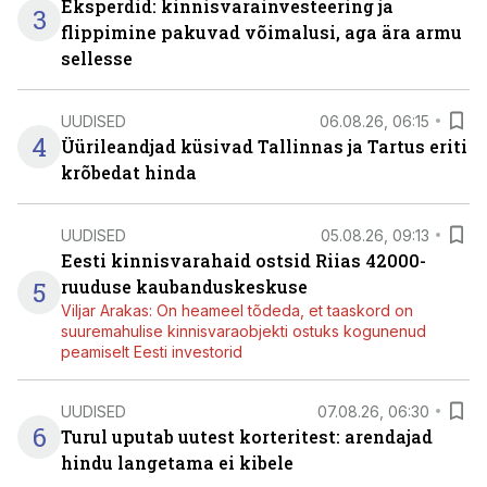
Eksperdid: kinnisvarainvesteering ja
3
flippimine pakuvad võimalusi, aga ära armu
sellesse
UUDISED
06.08.26, 06:15
4
Üürileandjad küsivad Tallinnas ja Tartus eriti
krõbedat hinda
UUDISED
05.08.26, 09:13
Eesti kinnisvarahaid ostsid Riias 42000-
5
ruuduse kaubanduskeskuse
Viljar Arakas: On heameel tõdeda, et taaskord on
suuremahulise kinnisvaraobjekti ostuks kogunenud
peamiselt Eesti investorid
UUDISED
07.08.26, 06:30
6
Turul uputab uutest korteritest: arendajad
hindu langetama ei kibele