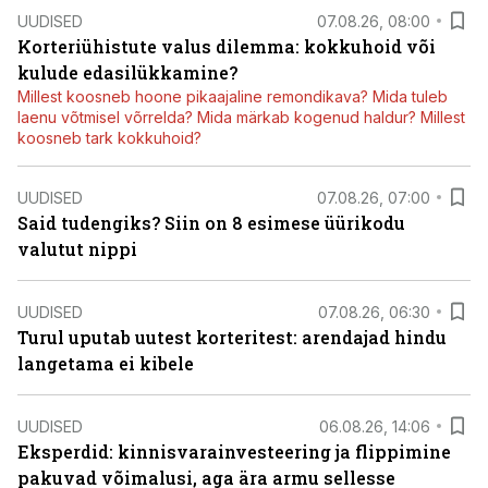
UUDISED
07.08.26, 08:00
Korteriühistute valus dilemma: kokkuhoid või
kulude edasilükkamine?
Millest koosneb hoone pikaajaline remondikava? Mida tuleb
laenu võtmisel võrrelda? Mida märkab kogenud haldur? Millest
koosneb tark kokkuhoid?
UUDISED
07.08.26, 07:00
Said tudengiks? Siin on 8 esimese üürikodu
valutut nippi
UUDISED
07.08.26, 06:30
Turul uputab uutest korteritest: arendajad hindu
langetama ei kibele
UUDISED
06.08.26, 14:06
Eksperdid: kinnisvarainvesteering ja flippimine
pakuvad võimalusi, aga ära armu sellesse