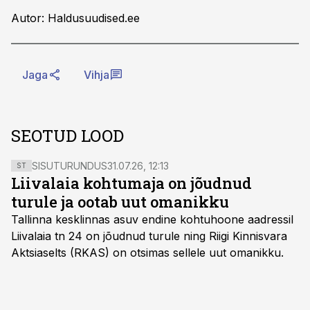
Autor: Haldusuudised.ee
Jaga
Vihja
SEOTUD LOOD
SISUTURUNDUS
31.07.26, 12:13
ST
Liivalaia kohtumaja on jõudnud
turule ja ootab uut omanikku
Tallinna kesklinnas asuv endine kohtuhoone aadressil
Liivalaia tn 24 on jõudnud turule ning Riigi Kinnisvara
Aktsiaselts (RKAS) on otsimas sellele uut omanikku.