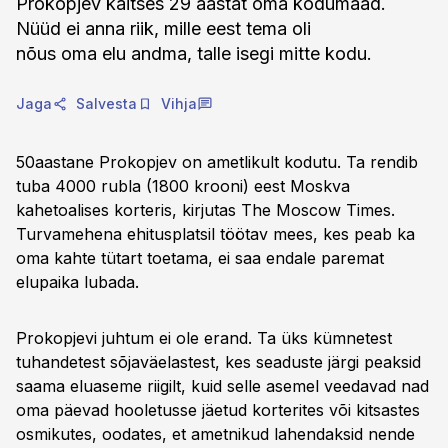
Prokopjev kaitses 29 aastat oma kodumaad.
Nüüd ei anna riik, mille eest tema oli
nõus oma elu andma, talle isegi mitte kodu.
Jaga
Salvesta
Vihja
50aastane Prokopjev on ametlikult kodutu. Ta rendib
tuba 4000 rubla (1800 krooni) eest Moskva
kahetoalises korteris, kirjutas The Moscow Times.
Turvamehena ehitusplatsil töötav mees, kes peab ka
oma kahte tütart toetama, ei saa endale paremat
elupaika lubada.
Prokopjevi juhtum ei ole erand. Ta üks kümnetest
tuhandetest sõjaväelastest, kes seaduste järgi peaksid
saama eluaseme riigilt, kuid selle asemel veedavad nad
oma päevad hooletusse jäetud korterites või kitsastes
osmikutes, oodates, et ametnikud lahendaksid nende