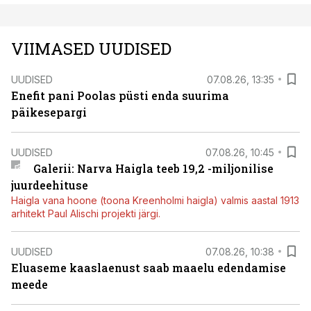
VIIMASED UUDISED
UUDISED
07.08.26, 13:35
Enefit pani Poolas püsti enda suurima
päikesepargi
UUDISED
07.08.26, 10:45
Galerii: Narva Haigla teeb 19,2 -miljonilise
juurdeehituse
Haigla vana hoone (toona Kreenholmi haigla) valmis aastal 1913
arhitekt Paul Alischi projekti järgi.
UUDISED
07.08.26, 10:38
Eluaseme kaaslaenust saab maaelu edendamise
meede