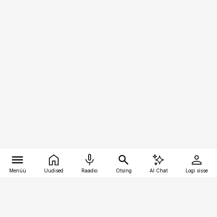
Menüü
Uudised
Raadio
Otsing
AI Chat
Logi sisse
Vana-Lõuna 39/1, 19094 Tallinn