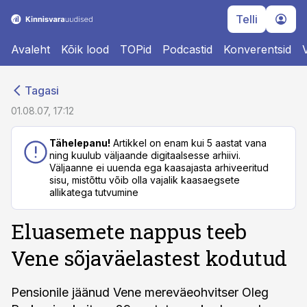
Telli
Avaleht
Kõik lood
TOPid
Podcastid
Konverentsid
cebook
cebook
Tagasi
Twitter)
Twitter)
01.08.07, 17:12
kedIn
kedIn
Tähelepanu!
Artikkel on enam kui 5 aastat vana
ning kuulub väljaande digitaalsesse arhiivi.
ail
ail
Väljaanne ei uuenda ega kaasajasta arhiveeritud
sisu, mistõttu võib olla vajalik kaasaegsete
k
k
allikatega tutvumine
Eluasemete nappus teeb
Vene sõjaväelastest kodutud
Pensionile jäänud Vene mereväeohvitser Oleg