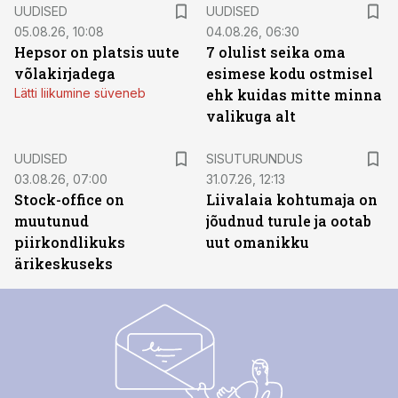
UUDISED
UUDISED
05.08.26, 10:08
04.08.26, 06:30
Hepsor on platsis uute
7 olulist seika oma
võlakirjadega
esimese kodu ostmisel
Lätti liikumine süveneb
ehk kuidas mitte minna
valikuga alt
ST
UUDISED
SISUTURUNDUS
03.08.26, 07:00
31.07.26, 12:13
Stock-office on
Liivalaia kohtumaja on
muutunud
jõudnud turule ja ootab
piirkondlikuks
uut omanikku
ärikeskuseks