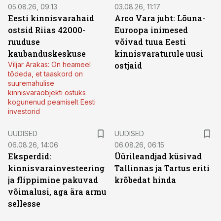
05.08.26, 09:13
03.08.26, 11:17
Eesti kinnisvarahaid
Arco Vara juht: Lõuna-
ostsid Riias 42000-
Euroopa inimesed
ruuduse
võivad tuua Eesti
kaubanduskeskuse
kinnisvaraturule uusi
Viljar Arakas: On heameel
ostjaid
tõdeda, et taaskord on
suuremahulise
kinnisvaraobjekti ostuks
kogunenud peamiselt Eesti
investorid
UUDISED
UUDISED
06.08.26, 14:06
06.08.26, 06:15
Eksperdid:
Üürileandjad küsivad
kinnisvarainvesteering
Tallinnas ja Tartus eriti
ja flippimine pakuvad
krõbedat hinda
võimalusi, aga ära armu
sellesse