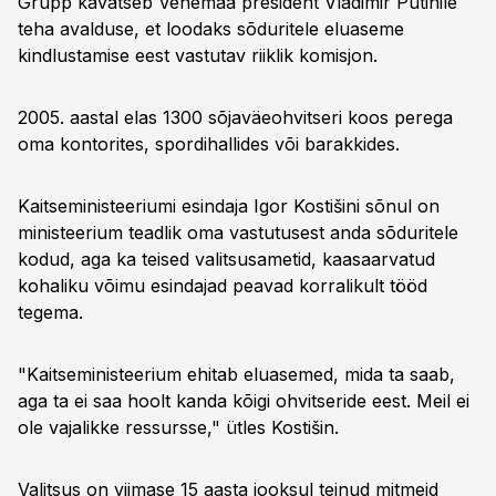
Grupp kavatseb Venemaa president Vladimir Putinile
teha avalduse, et loodaks sõduritele eluaseme
kindlustamise eest vastutav riiklik komisjon.
2005. aastal elas 1300 sõjaväeohvitseri koos perega
oma kontorites, spordihallides või barakkides.
Kaitseministeeriumi esindaja Igor Kostišini sõnul on
ministeerium teadlik oma vastutusest anda sõduritele
kodud, aga ka teised valitsusametid, kaasaarvatud
kohaliku võimu esindajad peavad korralikult tööd
tegema.
"Kaitseministeerium ehitab eluasemed, mida ta saab,
aga ta ei saa hoolt kanda kõigi ohvitseride eest. Meil ei
ole vajalikke ressursse," ütles Kostišin.
Valitsus on viimase 15 aasta jooksul teinud mitmeid