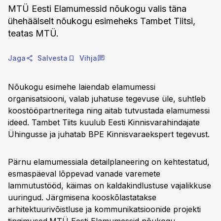
MTÜ Eesti Elamumessid nõukogu valis täna
ühehäälselt nõukogu esimeheks Tambet Tiitsi,
teatas MTÜ.
Jaga
Salvesta
Vihja
Nõukogu esimehe laiendab elamumessi
organisatsiooni, valab juhatuse tegevuse üle, suhtleb
koostööpartneritega ning aitab tutvustada elamumessi
ideed. Tambet Tiits kuulub Eesti Kinnisvarahindajate
Ühingusse ja juhatab BPE Kinnisvaraekspert tegevust.
Pärnu elamumessiala detailplaneering on kehtestatud,
esmaspäeval lõppevad vanade varemete
lammutustööd, käimas on kaldakindlustuse vajalikkuse
uuringud. Järgmisena kooskõlastatakse
arhitektuurivõistluse ja kommunikatsioonide projekti