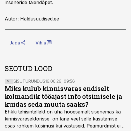
inseneride täiendõpet.
Autor: Haldusuudised.ee
Jaga
Vihja
SEOTUD LOOD
SISUTURUNDUS
16.06.26, 09:56
ST
Miks kulub kinnisvaras endiselt
kolmandik tööajast info otsimisele ja
kuidas seda muuta saaks?
Ehkki tehisintellekt on üha hoogsamalt sisenemas ka
kinnisvarasektorisse, on täna veel selle kasutamise
osas rohkem küsimusi kui vastuseid. Peamurdmist ei