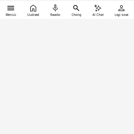
Menüü
Uudised
Raadio
Otsing
AI Chat
Logi sisse
Vana-Lõuna 39/1, 19094 Tallinn
(+372) 667 0111
kinnisvarauudised@kinnisvarauudised.ee
Telli
Reklaam
Firmast
Sisu kasutamisõigused
Ajakirjaniku
eetikakoodeks
Üldtingimused
Privaatsustingimused
Küpsiste poliitika
KKK
Eesti Meediaettevõtete
Eelistuste haldamine