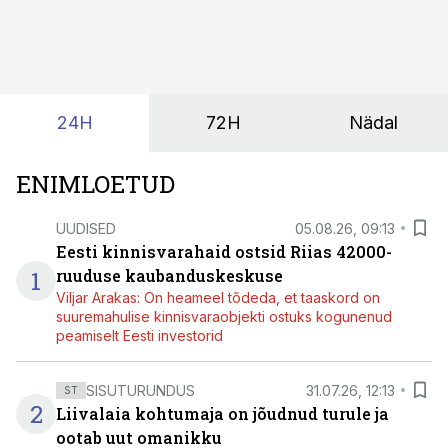
tekita niivõrd see, millist AI-lahendust kasutada, vaid
kas ettevõtte andmed on üldse sellisel kujul olemas, et
tehisintellekt neist midagi mõistlikku välja lugeda
suudaks.
24H
72H
Nädal
ENIMLOETUD
UUDISED
05.08.26, 09:13
Eesti kinnisvarahaid ostsid Riias 42000-
1
ruuduse kaubanduskeskuse
Viljar Arakas: On heameel tõdeda, et taaskord on
suuremahulise kinnisvaraobjekti ostuks kogunenud
peamiselt Eesti investorid
SISUTURUNDUS
31.07.26, 12:13
ST
2
Liivalaia kohtumaja on jõudnud turule ja
ootab uut omanikku