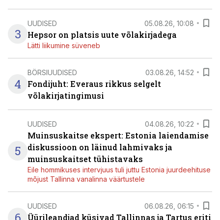
UUDISED
05.08.26, 10:08
3
Hepsor on platsis uute võlakirjadega
Lätti liikumine süveneb
BÖRSIUUDISED
03.08.26, 14:52
4
Fondijuht: Everaus rikkus selgelt
võlakirjatingimusi
UUDISED
04.08.26, 10:22
Muinsuskaitse ekspert: Estonia laiendamise
diskussioon on läinud lahmivaks ja
5
muinsuskaitset tühistavaks
Eile hommikuses intervjuus tuli juttu Estonia juurdeehituse
mõjust Tallinna vanalinna väärtustele
UUDISED
06.08.26, 06:15
6
Üürileandjad küsivad Tallinnas ja Tartus eriti