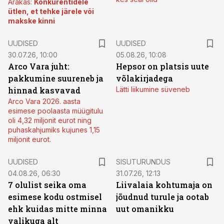
Arakas:
Konkurentidele
ütlen, et tehke järele või
makske kinni
UUDISED
UUDISED
30.07.26, 10:00
05.08.26, 10:08
Arco Vara juht:
Hepsor on platsis uute
pakkumine suureneb ja
võlakirjadega
hinnad kasvavad
Lätti liikumine süveneb
Arco Vara 2026. aasta
esimese poolaasta müügitulu
oli 4,32 miljonit eurot ning
puhaskahjumiks kujunes 1,15
miljonit eurot.
ST
UUDISED
SISUTURUNDUS
04.08.26, 06:30
31.07.26, 12:13
7 olulist seika oma
Liivalaia kohtumaja on
esimese kodu ostmisel
jõudnud turule ja ootab
ehk kuidas mitte minna
uut omanikku
valikuga alt