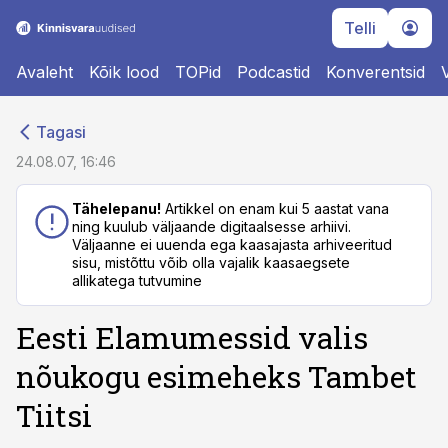
Telli
Avaleht
Kõik lood
TOPid
Podcastid
Konverentsid
cebook
cebook
Tagasi
Twitter)
Twitter)
24.08.07, 16:46
kedIn
kedIn
Tähelepanu!
Artikkel on enam kui 5 aastat vana
ning kuulub väljaande digitaalsesse arhiivi.
ail
ail
Väljaanne ei uuenda ega kaasajasta arhiveeritud
sisu, mistõttu võib olla vajalik kaasaegsete
k
k
allikatega tutvumine
Eesti Elamumessid valis
nõukogu esimeheks Tambet
Tiitsi