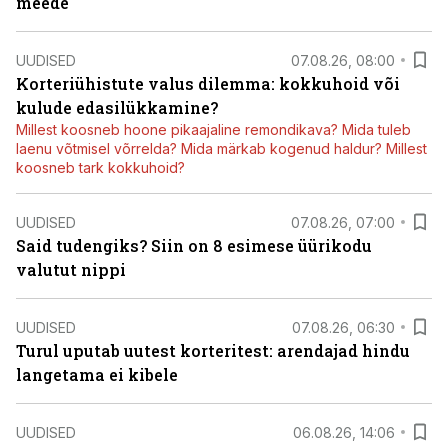
meede
UUDISED
07.08.26, 08:00
Korteriühistute valus dilemma: kokkuhoid või
kulude edasilükkamine?
Millest koosneb hoone pikaajaline remondikava? Mida tuleb
laenu võtmisel võrrelda? Mida märkab kogenud haldur? Millest
koosneb tark kokkuhoid?
UUDISED
07.08.26, 07:00
Said tudengiks? Siin on 8 esimese üürikodu
valutut nippi
UUDISED
07.08.26, 06:30
Turul uputab uutest korteritest: arendajad hindu
langetama ei kibele
UUDISED
06.08.26, 14:06