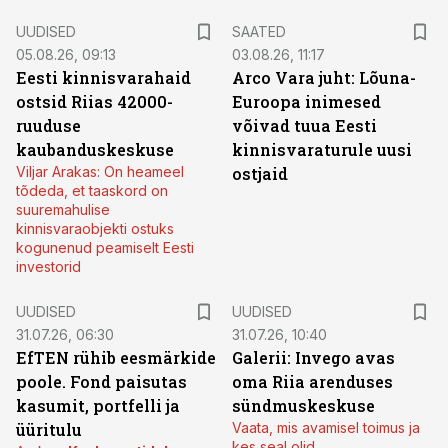
UUDISED
SAATED
05.08.26, 09:13
03.08.26, 11:17
Eesti kinnisvarahaid
Arco Vara juht: Lõuna-
ostsid Riias 42000-
Euroopa inimesed
ruuduse
võivad tuua Eesti
kaubanduskeskuse
kinnisvaraturule uusi
Viljar Arakas: On heameel
ostjaid
tõdeda, et taaskord on
suuremahulise
kinnisvaraobjekti ostuks
kogunenud peamiselt Eesti
investorid
UUDISED
UUDISED
31.07.26, 06:30
31.07.26, 10:40
EfTEN rühib eesmärkide
Galerii: Invego avas
poole. Fond paisutas
oma Riia arenduses
kasumit, portfelli ja
sündmuskeskuse
üüritulu
Vaata, mis avamisel toimus ja
kes seal olid