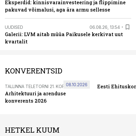
Eksperdid: kinnisvarainvesteering ja flippimine
pakuvad võimalusi, aga ära armu sellesse
UUDISED
06.08.26, 13:54
Galerii: LVM aitab müüa Paikusele kerkivat uut
kvartalit
KONVERENTSID
08.10.2026
Eesti Ehitusko
TALLINNA TELETORNI 21. KORRUSEL
Arhitektuuri ja arenduse
konverents 2026
HETKEL KUUM