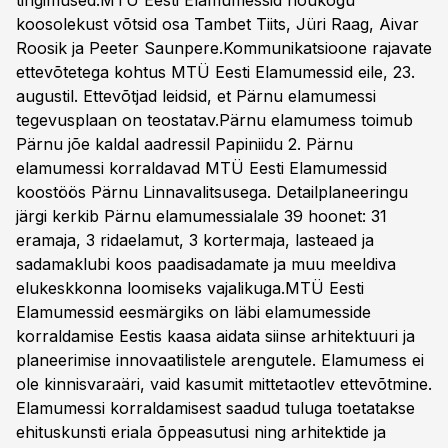
tingimused.MTÜ Eesti Elamumessid nõukogu
koosolekust võtsid osa Tambet Tiits, Jüri Raag, Aivar
Roosik ja Peeter Saunpere.Kommunikatsioone rajavate
ettevõtetega kohtus MTÜ Eesti Elamumessid eile, 23.
augustil. Ettevõtjad leidsid, et Pärnu elamumessi
tegevusplaan on teostatav.Pärnu elamumess toimub
Pärnu jõe kaldal aadressil Papiniidu 2. Pärnu
elamumessi korraldavad MTÜ Eesti Elamumessid
koostöös Pärnu Linnavalitsusega. Detailplaneeringu
järgi kerkib Pärnu elamumessialale 39 hoonet: 31
eramaja, 3 ridaelamut, 3 kortermaja, lasteaed ja
sadamaklubi koos paadisadamate ja muu meeldiva
elukeskkonna loomiseks vajalikuga.MTÜ Eesti
Elamumessid eesmärgiks on läbi elamumesside
korraldamise Eestis kaasa aidata siinse arhitektuuri ja
planeerimise innovaatilistele arengutele. Elamumess ei
ole kinnisvaraäri, vaid kasumit mittetaotlev ettevõtmine.
Elamumessi korraldamisest saadud tuluga toetatakse
ehituskunsti eriala õppeasutusi ning arhitektide ja