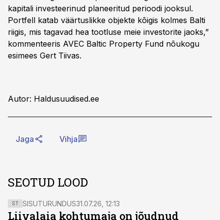
kapitali investeerinud planeeritud perioodi jooksul.
Portfell katab väärtuslikke objekte kõigis kolmes Balti
riigis, mis tagavad hea tootluse meie investorite jaoks,”
kommenteeris AVEC Baltic Property Fund nõukogu
esimees Gert Tiivas.
Autor: Haldusuudised.ee
Jaga
Vihja
SEOTUD LOOD
SISUTURUNDUS
31.07.26, 12:13
ST
Liivalaia kohtumaja on jõudnud