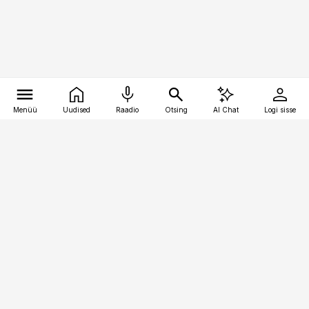
Menüü
Uudised
Raadio
Otsing
AI Chat
Logi sisse
Vana-Lõuna 39/1, 19094 Tallinn
(+372) 667 0111
kinnisvarauudised@kinnisvarauudised.ee
Telli
Reklaam
Firmast
Sisu kasutamisõigused
Ajakirjaniku