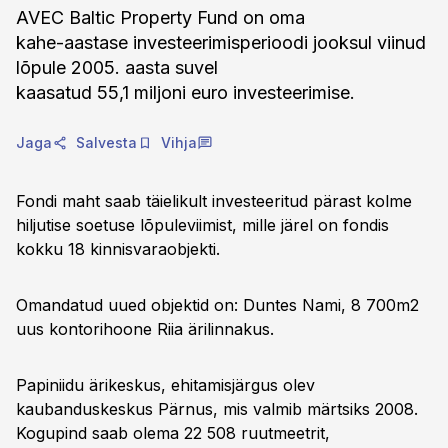
AVEC Baltic Property Fund on oma
kahe-aastase investeerimisperioodi jooksul viinud
lõpule 2005. aasta suvel
kaasatud 55,1 miljoni euro investeerimise.
Jaga
Salvesta
Vihja
Fondi maht saab täielikult investeeritud pärast kolme
hiljutise soetuse lõpuleviimist, mille järel on fondis
kokku 18 kinnisvaraobjekti.
Omandatud uued objektid on: Duntes Nami, 8 700m2
uus kontorihoone Riia ärilinnakus.
Papiniidu ärikeskus, ehitamisjärgus olev
kaubanduskeskus Pärnus, mis valmib märtsiks 2008.
Kogupind saab olema 22 508 ruutmeetrit,