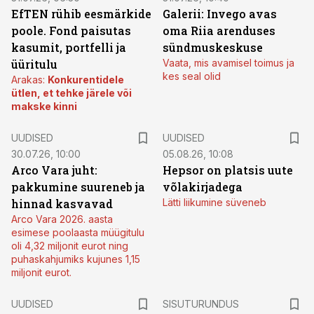
EfTEN rühib eesmärkide
Galerii: Invego avas
poole. Fond paisutas
oma Riia arenduses
kasumit, portfelli ja
sündmuskeskuse
üüritulu
Vaata, mis avamisel toimus ja
kes seal olid
Arakas:
Konkurentidele
ütlen, et tehke järele või
makske kinni
UUDISED
UUDISED
30.07.26, 10:00
05.08.26, 10:08
Arco Vara juht:
Hepsor on platsis uute
pakkumine suureneb ja
võlakirjadega
hinnad kasvavad
Lätti liikumine süveneb
Arco Vara 2026. aasta
esimese poolaasta müügitulu
oli 4,32 miljonit eurot ning
puhaskahjumiks kujunes 1,15
miljonit eurot.
ST
UUDISED
SISUTURUNDUS