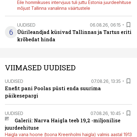
Eile hommikuses intervjuus tuli juttu Estonia juurdeehituse
mõjust Tallinna vanalinna väärtustele
UUDISED
06.08.26, 06:15
6
Üürileandjad küsivad Tallinnas ja Tartus eriti
krõbedat hinda
VIIMASED UUDISED
UUDISED
07.08.26, 13:35
Enefit pani Poolas püsti enda suurima
päikesepargi
UUDISED
07.08.26, 10:45
Galerii: Narva Haigla teeb 19,2 -miljonilise
juurdeehituse
Haigla vana hoone (toona Kreenholmi haigla) valmis aastal 1913