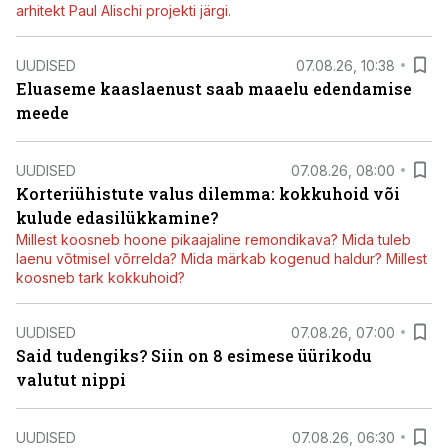
arhitekt Paul Alischi projekti järgi.
UUDISED
07.08.26, 10:38
Eluaseme kaaslaenust saab maaelu edendamise
meede
UUDISED
07.08.26, 08:00
Korteriühistute valus dilemma: kokkuhoid või
kulude edasilükkamine?
Millest koosneb hoone pikaajaline remondikava? Mida tuleb
laenu võtmisel võrrelda? Mida märkab kogenud haldur? Millest
koosneb tark kokkuhoid?
UUDISED
07.08.26, 07:00
Said tudengiks? Siin on 8 esimese üürikodu
valutut nippi
UUDISED
07.08.26, 06:30