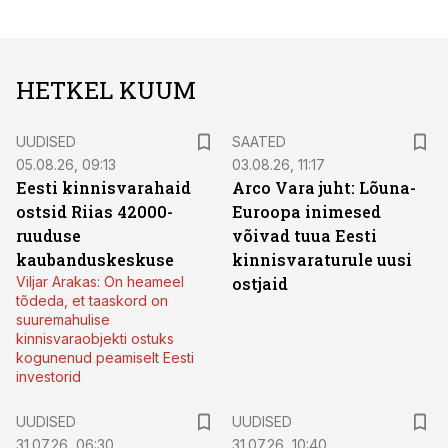
HETKEL KUUM
UUDISED
SAATED
05.08.26, 09:13
03.08.26, 11:17
Eesti kinnisvarahaid
Arco Vara juht: Lõuna-
ostsid Riias 42000-
Euroopa inimesed
ruuduse
võivad tuua Eesti
kaubanduskeskuse
kinnisvaraturule uusi
Viljar Arakas: On heameel
ostjaid
tõdeda, et taaskord on
suuremahulise
kinnisvaraobjekti ostuks
kogunenud peamiselt Eesti
investorid
UUDISED
UUDISED
31.07.26, 06:30
31.07.26, 10:40