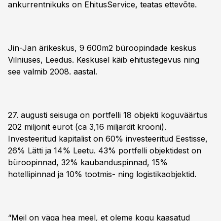
ankurrentnikuks on EhitusService, teatas ettevõte.
Jin-Jan ärikeskus, 9 600m2 büroopindade keskus
Vilniuses, Leedus. Keskusel käib ehitustegevus ning
see valmib 2008. aastal.
27. augusti seisuga on portfelli 18 objekti koguväärtus
202 miljonit eurot (ca 3,16 miljardit krooni).
Investeeritud kapitalist on 60% investeeritud Eestisse,
26% Lätti ja 14% Leetu. 43% portfelli objektidest on
büroopinnad, 32% kaubanduspinnad, 15%
hotellipinnad ja 10% tootmis- ning logistikaobjektid.
“Meil on väga hea meel, et oleme kogu kaasatud