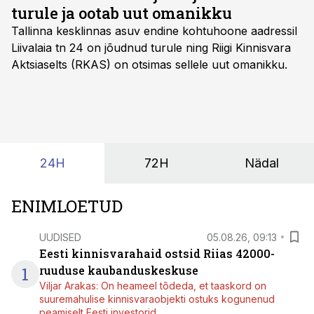
turule ja ootab uut omanikku
Tallinna kesklinnas asuv endine kohtuhoone aadressil
Liivalaia tn 24 on jõudnud turule ning Riigi Kinnisvara
Aktsiaselts (RKAS) on otsimas sellele uut omanikku.
24H
72H
Nädal
ENIMLOETUD
UUDISED
05.08.26, 09:13
Eesti kinnisvarahaid ostsid Riias 42000-
1
ruuduse kaubanduskeskuse
Viljar Arakas: On heameel tõdeda, et taaskord on
suuremahulise kinnisvaraobjekti ostuks kogunenud
peamiselt Eesti investorid