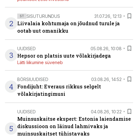
SISUTURUNDUS
31.07.26, 12:13
ST
2
Liivalaia kohtumaja on jõudnud turule ja
ootab uut omanikku
UUDISED
05.08.26, 10:08
3
Hepsor on platsis uute võlakirjadega
Lätti liikumine süveneb
BÖRSIUUDISED
03.08.26, 14:52
4
Fondijuht: Everaus rikkus selgelt
võlakirjatingimusi
UUDISED
04.08.26, 10:22
Muinsuskaitse ekspert: Estonia laiendamise
diskussioon on läinud lahmivaks ja
5
muinsuskaitset tühistavaks