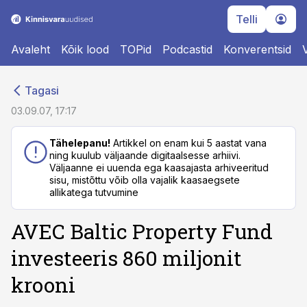
Telli
Avaleht
Kõik lood
TOPid
Podcastid
Konverentsid
cebook
cebook
Tagasi
Twitter)
Twitter)
03.09.07, 17:17
kedIn
kedIn
Tähelepanu!
Artikkel on enam kui 5 aastat vana
ning kuulub väljaande digitaalsesse arhiivi.
ail
ail
Väljaanne ei uuenda ega kaasajasta arhiveeritud
sisu, mistõttu võib olla vajalik kaasaegsete
k
k
allikatega tutvumine
AVEC Baltic Property Fund
investeeris 860 miljonit
krooni