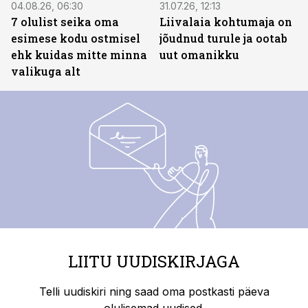
04.08.26, 06:30
31.07.26, 12:13
7 olulist seika oma
Liivalaia kohtumaja on
esimese kodu ostmisel
jõudnud turule ja ootab
ehk kuidas mitte minna
uut omanikku
valikuga alt
LIITU UUDISKIRJAGA
Telli uudiskiri ning saad oma postkasti päeva