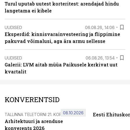
Turul uputab uutest korteritest: arendajad hindu
langetama ei kibele
UUDISED
06.08.26, 14:06
Eksperdid: kinnisvarainvesteering ja flippimine
pakuvad võimalusi, aga ära armu sellesse
UUDISED
06.08.26, 13:54
Galerii: LVM aitab müüa Paikusele kerkivat uut
kvartalit
KONVERENTSID
08.10.2026
Eesti Ehitusko
TALLINNA TELETORNI 21. KORRUSEL
Arhitektuuri ja arenduse
konverents 2026