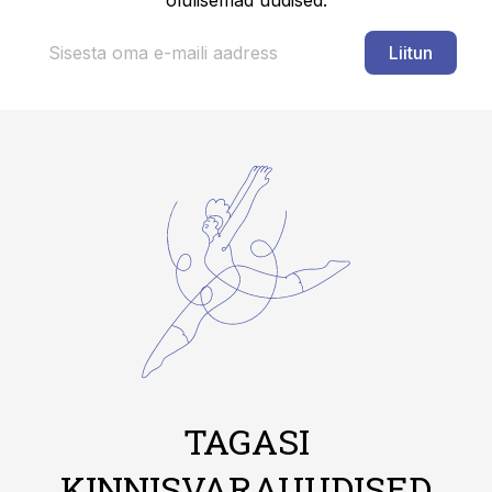
olulisemad uudised.
Liitun
TAGASI
KINNISVARAUUDISED