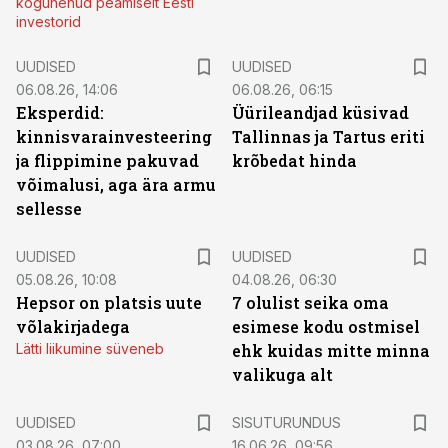
kogunenud peamiselt Eesti
investorid
UUDISED
UUDISED
06.08.26, 14:06
06.08.26, 06:15
Eksperdid:
Üürileandjad küsivad
kinnisvarainvesteering
Tallinnas ja Tartus eriti
ja flippimine pakuvad
krõbedat hinda
võimalusi, aga ära armu
sellesse
UUDISED
UUDISED
05.08.26, 10:08
04.08.26, 06:30
Hepsor on platsis uute
7 olulist seika oma
võlakirjadega
esimese kodu ostmisel
Lätti liikumine süveneb
ehk kuidas mitte minna
valikuga alt
ST
UUDISED
SISUTURUNDUS
03.08.26, 07:00
16.06.26, 09:56