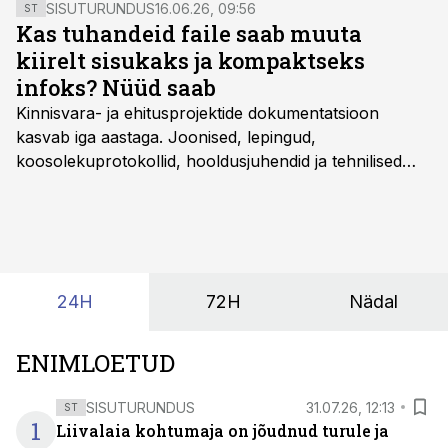
SISUTURUNDUS
16.06.26, 09:56
ST
Kas tuhandeid faile saab muuta
kiirelt sisukaks ja kompaktseks
infoks? Nüüd saab
Kinnisvara- ja ehitusprojektide dokumentatsioon
kasvab iga aastaga. Joonised, lepingud,
koosolekuprotokollid, hooldusjuhendid ja tehnilised
kirjeldused kogunevad erinevatesse süsteemidesse
ning lõpuks on tükk tegu, et üldse aru saada, kus
midagi asub. Ent see kõik saab tehisintellekti abiga olla
kordades lihtsam.
24H
72H
Nädal
ENIMLOETUD
SISUTURUNDUS
31.07.26, 12:13
ST
1
Liivalaia kohtumaja on jõudnud turule ja