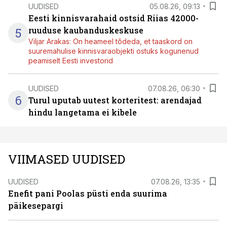
UUDISED
05.08.26, 09:13
Eesti kinnisvarahaid ostsid Riias 42000-
5
ruuduse kaubanduskeskuse
Viljar Arakas: On heameel tõdeda, et taaskord on
suuremahulise kinnisvaraobjekti ostuks kogunenud
peamiselt Eesti investorid
UUDISED
07.08.26, 06:30
6
Turul uputab uutest korteritest: arendajad
hindu langetama ei kibele
VIIMASED UUDISED
UUDISED
07.08.26, 13:35
Enefit pani Poolas püsti enda suurima
päikesepargi