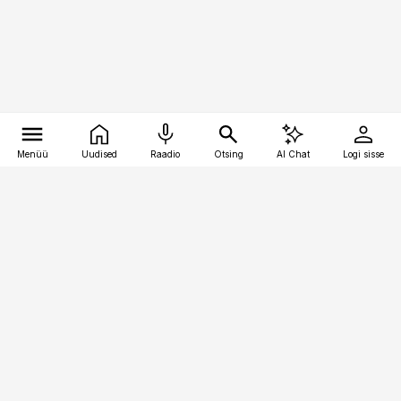
Menüü
Uudised
Raadio
Otsing
AI Chat
Logi sisse
Vana-Lõuna 39/1, 19094 Tallinn
(+372) 667 0111
kinnisvarauudised@kinnisvarauudised.ee
Telli
Reklaam
Firmast