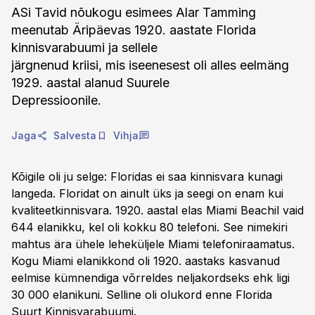
ASi Tavid nõukogu esimees Alar Tamming
meenutab Äripäevas 1920. aastate Florida
kinnisvarabuumi ja sellele
järgnenud kriisi, mis iseenesest oli alles eelmäng
1929. aastal alanud Suurele
Depressioonile.
Jaga
Salvesta
Vihja
Kõigile oli ju selge: Floridas ei saa kinnisvara kunagi
langeda. Floridat on ainult üks ja seegi on enam kui
kvaliteetkinnisvara. 1920. aastal elas Miami Beachil vaid
644 elanikku, kel oli kokku 80 telefoni. See nimekiri
mahtus ära ühele leheküljele Miami telefoniraamatus.
Kogu Miami elanikkond oli 1920. aastaks kasvanud
eelmise kümnendiga võrreldes neljakordseks ehk ligi
30 000 elanikuni. Selline oli olukord enne Florida
Suurt Kinnisvarabuumi.