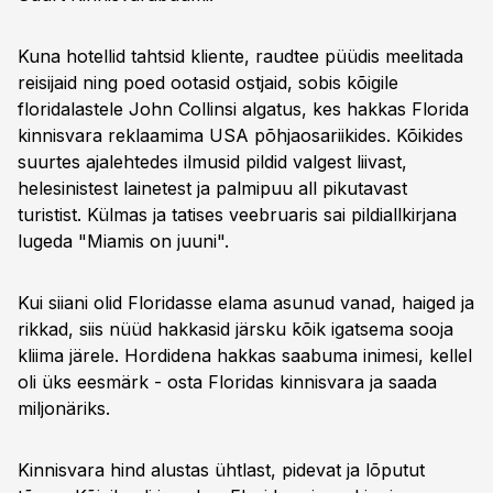
Kuna hotellid tahtsid kliente, raudtee püüdis meelitada
reisijaid ning poed ootasid ostjaid, sobis kõigile
floridalastele John Collinsi algatus, kes hakkas Florida
kinnisvara reklaamima USA põhjaosariikides. Kõikides
suurtes ajalehtedes ilmusid pildid valgest liivast,
helesinistest lainetest ja palmipuu all pikutavast
turistist. Külmas ja tatises veebruaris sai pildiallkirjana
lugeda "Miamis on juuni".
Kui siiani olid Floridasse elama asunud vanad, haiged ja
rikkad, siis nüüd hakkasid järsku kõik igatsema sooja
kliima järele. Hordidena hakkas saabuma inimesi, kellel
oli üks eesmärk - osta Floridas kinnisvara ja saada
miljonäriks.
Kinnisvara hind alustas ühtlast, pidevat ja lõputut