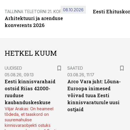
08.10.2026
Eesti Ehitusko
TALLINNA TELETORNI 21. KORRUSEL
Arhitektuuri ja arenduse
konverents 2026
HETKEL KUUM
UUDISED
SAATED
05.08.26, 09:13
03.08.26, 11:17
Eesti kinnisvarahaid
Arco Vara juht: Lõuna-
ostsid Riias 42000-
Euroopa inimesed
ruuduse
võivad tuua Eesti
kaubanduskeskuse
kinnisvaraturule uusi
Viljar Arakas: On heameel
ostjaid
tõdeda, et taaskord on
suuremahulise
kinnisvaraobjekti ostuks