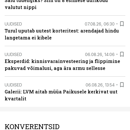
Said tudengiks? Siin on 8 esimese üürikodu
valutut nippi
UUDISED
07.08.26, 06:30
Turul uputab uutest korteritest: arendajad hindu
langetama ei kibele
UUDISED
06.08.26, 14:06
Eksperdid: kinnisvarainvesteering ja flippimine
pakuvad võimalusi, aga ära armu sellesse
UUDISED
06.08.26, 13:54
Galerii: LVM aitab müüa Paikusele kerkivat uut
kvartalit
KONVERENTSID