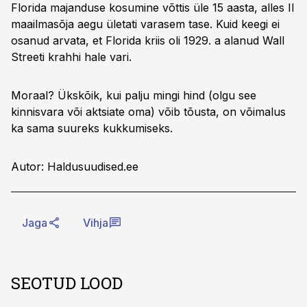
Florida majanduse kosumine võttis üle 15 aasta, alles II
maailmasõja aegu ületati varasem tase. Kuid keegi ei
osanud arvata, et Florida kriis oli 1929. a alanud Wall
Streeti krahhi hale vari.
Moraal? Ükskõik, kui palju mingi hind (olgu see
kinnisvara või aktsiate oma) võib tõusta, on võimalus
ka sama suureks kukkumiseks.
Autor: Haldusuudised.ee
Jaga
Vihja
SEOTUD LOOD