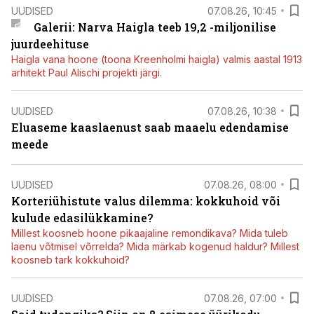
UUDISED
07.08.26, 10:45
Galerii: Narva Haigla teeb 19,2 -miljonilise
juurdeehituse
Haigla vana hoone (toona Kreenholmi haigla) valmis aastal 1913
arhitekt Paul Alischi projekti järgi.
UUDISED
07.08.26, 10:38
Eluaseme kaaslaenust saab maaelu edendamise
meede
UUDISED
07.08.26, 08:00
Korteriühistute valus dilemma: kokkuhoid või
kulude edasilükkamine?
Millest koosneb hoone pikaajaline remondikava? Mida tuleb
laenu võtmisel võrrelda? Mida märkab kogenud haldur? Millest
koosneb tark kokkuhoid?
UUDISED
07.08.26, 07:00