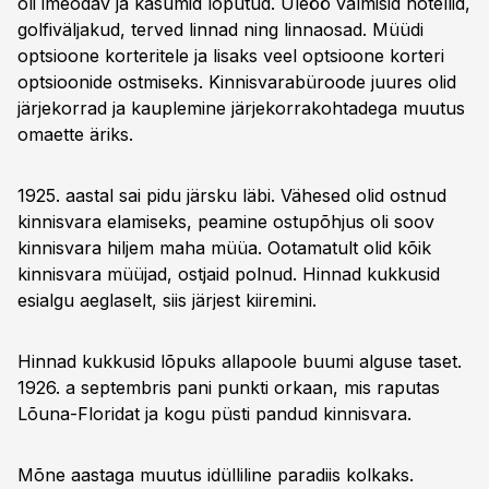
oli imeodav ja kasumid lõputud. Üleöö valmisid hotellid,
golfiväljakud, terved linnad ning linnaosad. Müüdi
optsioone korteritele ja lisaks veel optsioone korteri
optsioonide ostmiseks. Kinnisvarabüroode juures olid
järjekorrad ja kauplemine järjekorrakohtadega muutus
omaette äriks.
1925. aastal sai pidu järsku läbi. Vähesed olid ostnud
kinnisvara elamiseks, peamine ostupõhjus oli soov
kinnisvara hiljem maha müüa. Ootamatult olid kõik
kinnisvara müüjad, ostjaid polnud. Hinnad kukkusid
esialgu aeglaselt, siis järjest kiiremini.
Hinnad kukkusid lõpuks allapoole buumi alguse taset.
1926. a septembris pani punkti orkaan, mis raputas
Lõuna-Floridat ja kogu püsti pandud kinnisvara.
Mõne aastaga muutus idülliline paradiis kolkaks.