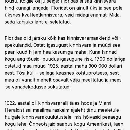
tõusu. Kõigile oli ju selge: Floridas ei saa kinnisvara
hind kunagi langeda. Floridat on ainult üks ja see pole
üksnes kvaliteetkinnisvara, vaid midagi enamat. Mida,
seda kahjuks lahti ei seletatud.
Floridas olid järsku kõik kas kinnisvaramaaklerid või -
spekulandid. Osteti igasugust kinnisvara ja müüdi see
paar kuud hiljem hea kasumiga maha. Kuna hinnad
kogu aeg tõusid, puudus igasugune risk. 1700 dollariga
ostetud maa müüdi 1925. aastal maha 300 000 dollari
eest. Tõsi küll - sellega kaasnes kohtuprotsess, sest
maa oli vanalt mehelt osavalt välja meelitatud ja mees
ise vanadekodusse sokutatud.
1922. aastal oli kinnisvararalli täies hoos ja Miami
Heraldist sai maailma raskeim ajaleht tänu meeletule
hulgale kinnisvarakuulutustele, mis hõivasid peaaegu
kogu lehe. Õnneotsijaid saabus kogu Ameerikast, laen