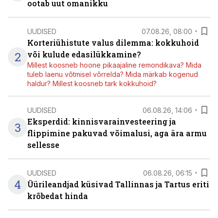
ootab uut omanikku
UUDISED
07.08.26, 08:00
Korteriühistute valus dilemma: kokkuhoid
2
või kulude edasilükkamine?
Millest koosneb hoone pikaajaline remondikava? Mida
tuleb laenu võtmisel võrrelda? Mida märkab kogenud
haldur? Millest koosneb tark kokkuhoid?
UUDISED
06.08.26, 14:06
Eksperdid: kinnisvarainvesteering ja
3
flippimine pakuvad võimalusi, aga ära armu
sellesse
UUDISED
06.08.26, 06:15
4
Üürileandjad küsivad Tallinnas ja Tartus eriti
krõbedat hinda