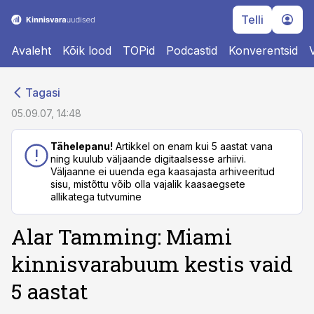
Telli
Avaleht
Kõik lood
TOPid
Podcastid
Konverentsid
cebook
cebook
Tagasi
Twitter)
Twitter)
05.09.07, 14:48
kedIn
kedIn
Tähelepanu!
Artikkel on enam kui 5 aastat vana
ning kuulub väljaande digitaalsesse arhiivi.
ail
ail
Väljaanne ei uuenda ega kaasajasta arhiveeritud
sisu, mistõttu võib olla vajalik kaasaegsete
k
k
allikatega tutvumine
Alar Tamming: Miami
kinnisvarabuum kestis vaid
5 aastat