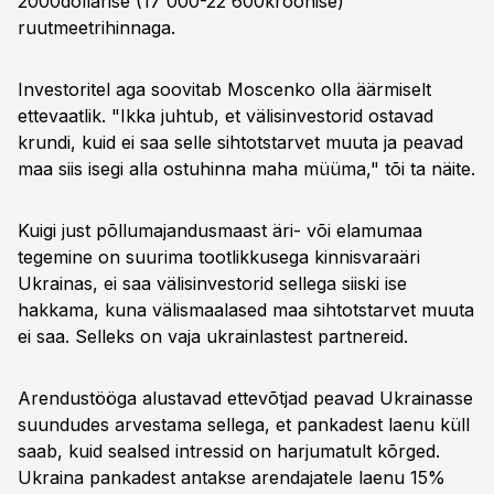
2000dollarise (17 000-22 600kroonise)
ruutmeetrihinnaga.
Investoritel aga soovitab Moscenko olla äärmiselt
ettevaatlik. "Ikka juhtub, et välisinvestorid ostavad
krundi, kuid ei saa selle sihtotstarvet muuta ja peavad
maa siis isegi alla ostuhinna maha müüma," tõi ta näite.
Kuigi just põllumajandusmaast äri- või elamumaa
tegemine on suurima tootlikkusega kinnisvaraäri
Ukrainas, ei saa välisinvestorid sellega siiski ise
hakkama, kuna välismaalased maa sihtotstarvet muuta
ei saa. Selleks on vaja ukrainlastest partnereid.
Arendustööga alustavad ettevõtjad peavad Ukrainasse
suundudes arvestama sellega, et pankadest laenu küll
saab, kuid sealsed intressid on harjumatult kõrged.
Ukraina pankadest antakse arendajatele laenu 15%