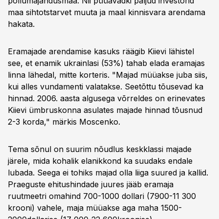
põllumajandusmaa. Nii püüavadki paljud investorid
maa sihtotstarvet muuta ja maal kinnisvara arendama
hakata.
Eramajade arendamise kasuks räägib Kiievi lähistel
see, et enamik ukrainlasi (53%) tahab elada eramajas
linna lähedal, mitte korteris. "Majad müüakse juba siis,
kui alles vundamenti valatakse. Seetõttu tõusevad ka
hinnad. 2006. aasta algusega võrreldes on erinevates
Kiievi ümbruskonna asulates majade hinnad tõusnud
2-3 korda," märkis Moscenko.
Tema sõnul on suurim nõudlus keskklassi majade
järele, mida kohalik elanikkond ka suudaks endale
lubada. Seega ei tohiks majad olla liiga suured ja kallid.
Praeguste ehitushindade juures jääb eramaja
ruutmeetri omahind 700-1000 dollari (7900-11 300
krooni) vahele, maja müüakse aga maha 1500-