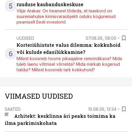
5
ruuduse kaubanduskeskuse
Viljar Arakas: On heameel tõdeda, et taaskord on
suuremahulise kinnisvaraobjekti ostuks kogunenud
peamiselt Eesti investorid
UUDISED
07.08.26, 08:00
Korteriühistute valus dilemma: kokkuhoid
6
või kulude edasilükkamine?
Millest koosneb hoone pikaajaline remondikava? Mida
tuleb laenu võtmisel võrrelda? Mida märkab kogenud
haldur? Millest koosneb tark kokkuhoid?
VIIMASED UUDISED
SAATED
10.08.26, 12:34
Arhitekt: kesklinna äri peaks toimima ka
ilma parkimiskohata