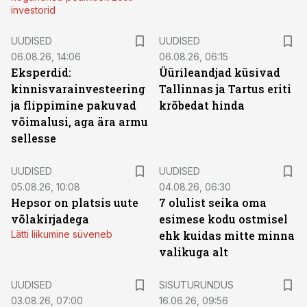
investorid
UUDISED
UUDISED
06.08.26, 14:06
06.08.26, 06:15
Eksperdid:
Üürileandjad küsivad
kinnisvarainvesteering
Tallinnas ja Tartus eriti
ja flippimine pakuvad
krõbedat hinda
võimalusi, aga ära armu
sellesse
UUDISED
UUDISED
05.08.26, 10:08
04.08.26, 06:30
Hepsor on platsis uute
7 olulist seika oma
võlakirjadega
esimese kodu ostmisel
Lätti liikumine süveneb
ehk kuidas mitte minna
valikuga alt
ST
UUDISED
SISUTURUNDUS
03.08.26, 07:00
16.06.26, 09:56