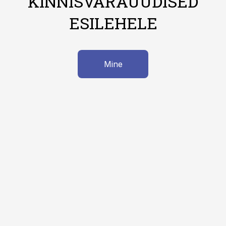
KINNISVARAUUDISED
ESILEHELE
Mine