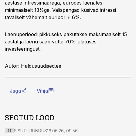
aastase intressimääraga, eurodes laenates
minimaalselt 13%ga. Välispangad küsivad intressi
tavaliselt vähemalt euribor + 6%.
Laenuperioodi pikkuseks pakutakse maksimaalselt 15
aastat ja laenu saab võtta 70% ulatuses
investeeringust.
Autor: Haldusuudised.ee
Jaga
Vihja
SEOTUD LOOD
SISUTURUNDUS
16.06.26, 09:56
ST