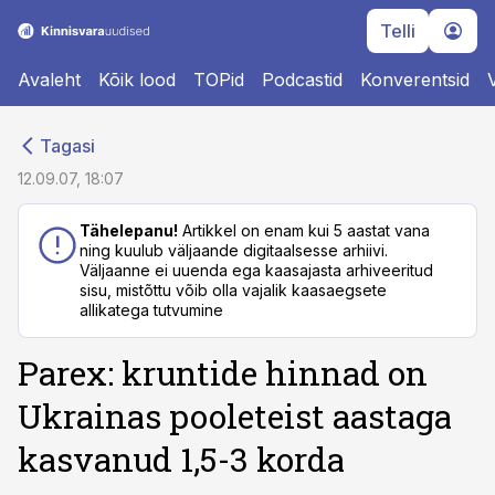
Telli
Avaleht
Kõik lood
TOPid
Podcastid
Konverentsid
cebook
cebook
Tagasi
Twitter)
Twitter)
12.09.07, 18:07
kedIn
kedIn
Tähelepanu!
Artikkel on enam kui 5 aastat vana
ning kuulub väljaande digitaalsesse arhiivi.
ail
ail
Väljaanne ei uuenda ega kaasajasta arhiveeritud
sisu, mistõttu võib olla vajalik kaasaegsete
k
k
allikatega tutvumine
Parex: kruntide hinnad on
Ukrainas pooleteist aastaga
kasvanud 1,5-3 korda