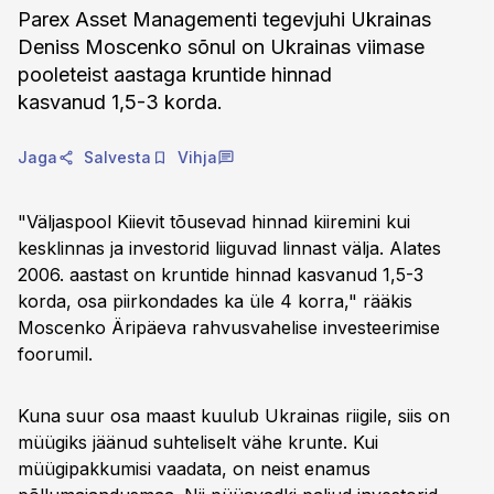
Parex Asset Managementi tegevjuhi Ukrainas
Deniss Moscenko sõnul on Ukrainas viimase
pooleteist aastaga kruntide hinnad
kasvanud 1,5-3 korda.
Jaga
Salvesta
Vihja
"Väljaspool Kiievit tõusevad hinnad kiiremini kui
kesklinnas ja investorid liiguvad linnast välja. Alates
2006. aastast on kruntide hinnad kasvanud 1,5-3
korda, osa piirkondades ka üle 4 korra," rääkis
Moscenko Äripäeva rahvusvahelise investeerimise
foorumil.
Kuna suur osa maast kuulub Ukrainas riigile, siis on
müügiks jäänud suhteliselt vähe krunte. Kui
müügipakkumisi vaadata, on neist enamus