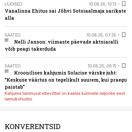
UUDISED
10.08.26, 10:13
Vanalinna Ehitus sai Jõhvi Sotsiaalmaja sarikate
alla
SAATED
10.08.26, 07:30
Nelli Janson: viimaste päevade aktsiaralli
võib peagi takerduda
SAATED
10.08.26, 06:15
Kroonilises kahjumis Solarise värske juht:
“Keskuse väärtus on tegelikult suurem, kui praegu
paistab”
Kahjumis tammuval ettevõttel on kaelas kümnete miljonite eest
laenukohustisi
KONVERENTSID