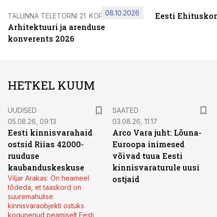
08.10.2026
Eesti Ehitusko
TALLINNA TELETORNI 21. KORRUSEL
Arhitektuuri ja arenduse
konverents 2026
HETKEL KUUM
UUDISED
SAATED
05.08.26, 09:13
03.08.26, 11:17
Eesti kinnisvarahaid
Arco Vara juht: Lõuna-
ostsid Riias 42000-
Euroopa inimesed
ruuduse
võivad tuua Eesti
kaubanduskeskuse
kinnisvaraturule uusi
Viljar Arakas: On heameel
ostjaid
tõdeda, et taaskord on
suuremahulise
kinnisvaraobjekti ostuks
kogunenud peamiselt Eesti