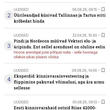
UUDISED
06.08.26, 06:15
2
Üürileandjad küsivad Tallinnas ja Tartus eriti
krõbedat hinda
UUDISED
22.04.26, 10:40
Pindi ja Nordecon müüvad Vektori elu- ja
3
äripindu. Ent sellel arendusel on oluline eelis
Hoone arendajal pole põhjust nutta - selle hoonega
ollakse pikas plaanis võidus
UUDISED
06.08.26, 14:06
Eksperdid: kinnisvarainvesteering ja
4
flippimine pakuvad võimalusi, aga ära armu
sellesse
UUDISED
05.08.26, 09:13
Eesti kinnisvarahaid ostsid Riias 42000-