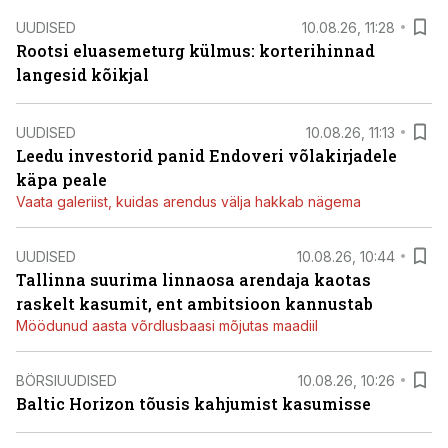
UUDISED
10.08.26, 11:28
Rootsi eluasemeturg külmus: korterihinnad
langesid kõikjal
UUDISED
10.08.26, 11:13
Leedu investorid panid Endoveri võlakirjadele
käpa peale
Vaata galeriist, kuidas arendus välja hakkab nägema
UUDISED
10.08.26, 10:44
Tallinna suurima linnaosa arendaja kaotas
raskelt kasumit, ent ambitsioon kannustab
Möödunud aasta võrdlusbaasi mõjutas maadiil
BÖRSIUUDISED
10.08.26, 10:26
Baltic Horizon tõusis kahjumist kasumisse