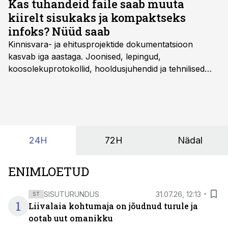
Kas tuhandeid faile saab muuta
kiirelt sisukaks ja kompaktseks
infoks? Nüüd saab
Kinnisvara- ja ehitusprojektide dokumentatsioon
kasvab iga aastaga. Joonised, lepingud,
koosolekuprotokollid, hooldusjuhendid ja tehnilised
kirjeldused kogunevad erinevatesse süsteemidesse
ning lõpuks on tükk tegu, et üldse aru saada, kus
midagi asub. Ent see kõik saab tehisintellekti abiga olla
kordades lihtsam.
24H
72H
Nädal
ENIMLOETUD
SISUTURUNDUS
31.07.26, 12:13
ST
1
Liivalaia kohtumaja on jõudnud turule ja
ootab uut omanikku