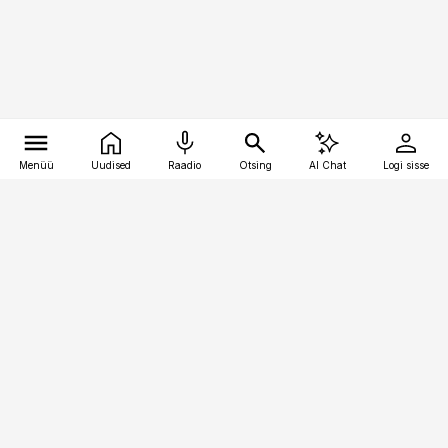
Menüü
Uudised
Raadio
Otsing
AI Chat
Logi sisse
Vana-Lõuna 39/1, 19094 Tallinn
(+372) 667 0111
kinnisvarauudised@kinnisvarauudised.ee
Telli
Reklaam
Firmast