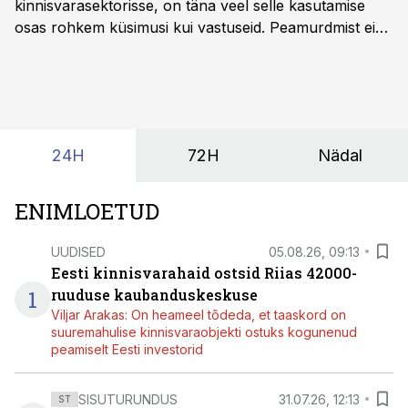
kinnisvarasektorisse, on täna veel selle kasutamise
osas rohkem küsimusi kui vastuseid. Peamurdmist ei
tekita niivõrd see, millist AI-lahendust kasutada, vaid
kas ettevõtte andmed on üldse sellisel kujul olemas, et
tehisintellekt neist midagi mõistlikku välja lugeda
suudaks.
24H
72H
Nädal
ENIMLOETUD
UUDISED
05.08.26, 09:13
Eesti kinnisvarahaid ostsid Riias 42000-
1
ruuduse kaubanduskeskuse
Viljar Arakas: On heameel tõdeda, et taaskord on
suuremahulise kinnisvaraobjekti ostuks kogunenud
peamiselt Eesti investorid
SISUTURUNDUS
31.07.26, 12:13
ST