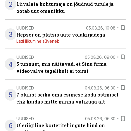
2
Liivalaia kohtumaja on jõudnud turule ja
ootab uut omanikku
UUDISED
05.08.26, 10:08
3
Hepsor on platsis uute võlakirjadega
Lätti liikumine süveneb
UUDISED
05.08.26, 09:00
4
5 tunnust, mis näitavad, et Sinu firma
videovalve tegelikult ei toimi
UUDISED
04.08.26, 06:30
5
7 olulist seika oma esimese kodu ostmisel
ehk kuidas mitte minna valikuga alt
UUDISED
05.08.26, 06:30
6
Üleriigiline korteritehingute hind on