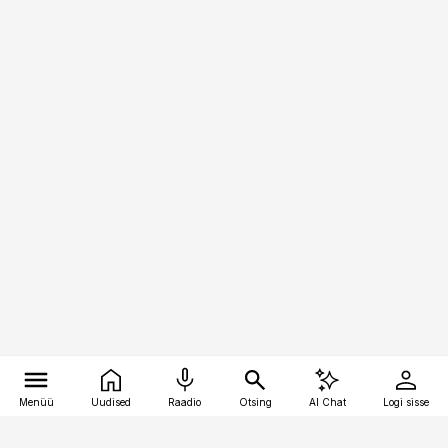
Menüü
Uudised
Raadio
Otsing
AI Chat
Logi sisse