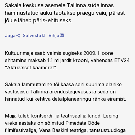
Sakala keskuse asemele Tallinna südalinnas
hammustatud auku taotakse praegu vaiu, pärast
jõule läheb päris-ehituseks.
Jaga
Salvesta
Vihja
Kultuurimaja saab valmis sügiseks 2009. Hoone
ehitamine maksab 1,1 miljardit krooni, vahendas ETV24
"Aktuaalset kaamerat".
Sakala lammutamine tõi kaasa seni suurima elanike
vastuseisu Tallinna arendustegevuses ja seda on
hinnatud kui kehtiva detailplaneeringu ränka eiramist.
Majja tuleb kontserdi- ja teatrisaal ja kinod. Leping
viieks aastaks on sõlmitud Pimedate Ööde
filmifestivaliga, Vana Baskini teatriga, tantsustuudioga