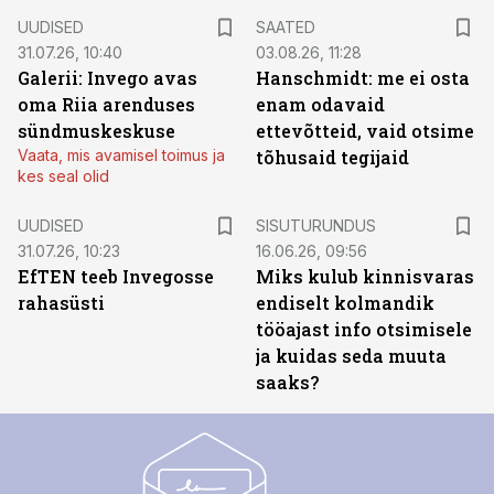
UUDISED
SAATED
31.07.26, 10:40
03.08.26, 11:28
Galerii: Invego avas
Hanschmidt: me ei osta
oma Riia arenduses
enam odavaid
sündmuskeskuse
ettevõtteid, vaid otsime
Vaata, mis avamisel toimus ja
tõhusaid tegijaid
kes seal olid
ST
UUDISED
SISUTURUNDUS
31.07.26, 10:23
16.06.26, 09:56
EfTEN teeb Invegosse
Miks kulub kinnisvaras
rahasüsti
endiselt kolmandik
tööajast info otsimisele
ja kuidas seda muuta
saaks?