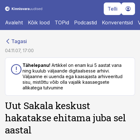
Telli
Avaleht
Kõik lood
TOPid
Podcastid
Konverentsid
cebook
cebook
Tagasi
Twitter)
Twitter)
04.11.07, 17:00
kedIn
kedIn
Tähelepanu!
Artikkel on enam kui 5 aastat vana
ning kuulub väljaande digitaalsesse arhiivi.
ail
ail
Väljaanne ei uuenda ega kaasajasta arhiveeritud
sisu, mistõttu võib olla vajalik kaasaegsete
k
k
allikatega tutvumine
Uut Sakala keskust
hakatakse ehitama juba sel
aastal