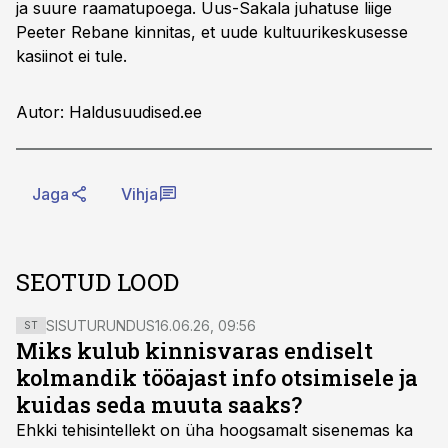
ja suure raamatupoega. Uus-Sakala juhatuse liige
Peeter Rebane kinnitas, et uude kultuurikeskusesse
kasiinot ei tule.
Autor: Haldusuudised.ee
Jaga
Vihja
SEOTUD LOOD
SISUTURUNDUS
16.06.26, 09:56
ST
Miks kulub kinnisvaras endiselt
kolmandik tööajast info otsimisele ja
kuidas seda muuta saaks?
Ehkki tehisintellekt on üha hoogsamalt sisenemas ka