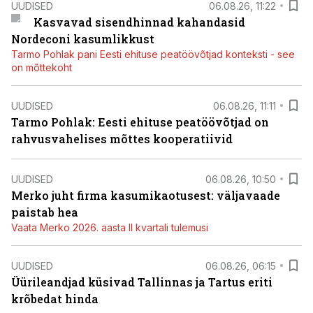
UUDISED
06.08.26, 11:22
Kasvavad sisendhinnad kahandasid
Nordeconi kasumlikkust
Tarmo Pohlak pani Eesti ehituse peatöövõtjad konteksti - see
on mõttekoht
UUDISED
06.08.26, 11:11
Tarmo Pohlak: Eesti ehituse peatöövõtjad on
rahvusvahelises mõttes kooperatiivid
UUDISED
06.08.26, 10:50
Merko juht firma kasumikaotusest: väljavaade
paistab hea
Vaata Merko 2026. aasta II kvartali tulemusi
UUDISED
06.08.26, 06:15
Üürileandjad küsivad Tallinnas ja Tartus eriti
krõbedat hinda