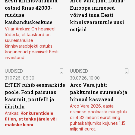
Eesti kinnisvarahaid
Arco Vara juht: Lõuna-
ostsid Riias 42000-
Euroopa inimesed
ruuduse
võivad tuua Eesti
kaubanduskeskuse
kinnisvaraturule uusi
Viljar Arakas: On heameel
ostjaid
tõdeda, et taaskord on
suuremahulise
kinnisvaraobjekti ostuks
kogunenud peamiselt Eesti
investorid
UUDISED
UUDISED
31.07.26, 06:30
30.07.26, 10:00
EfTEN rühib eesmärkide
Arco Vara juht:
poole. Fond paisutas
pakkumine suureneb ja
kasumit, portfelli ja
hinnad kasvavad
üüritulu
Arco Vara 2026. aasta
esimese poolaasta müügitulu
Arakas:
Konkurentidele
oli 4,32 miljonit eurot ning
ütlen, et tehke järele või
puhaskahjumiks kujunes 1,15
makske kinni
miljonit eurot.