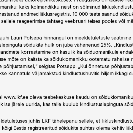
maniku: kaks kolmandikku neist on sõlminud liikluskindlust
rastanud andmed liiklusregistris. 10 000 teate saanud sõid
sellele reageerimise tähtaeg veebruari teises pooles või mär
sjuhi Lauri Potsepa hinnangul on meeldetuletuste saatmine 
uslepinguta sõidukite hulk on juba vähenenud 25%. „Kindlus
 andmete korrastamine on kasulik ka sõiduomanikule endale
stuse mõte on kaitsta ka sõidukiomanikku ootamatu rahalise
se põhjustamisel,“ selgitas Potsepp. „Kui õnnetuse põhjustab
se kannatule väljamakstud kindlustushüvitis hiljem ikkagi s
el www.lkf.ee oleva teabekeskuse kaudu on sõidukiomanik
k ise järele uurida, kas talle kuulub kindlustuslepinguta sõi
etuletuses juhtis LKF tähelepanu sellele, et liikluskindlus
kõigi Eestis registreeritud sõidukite suhtes olema kehtiv lii