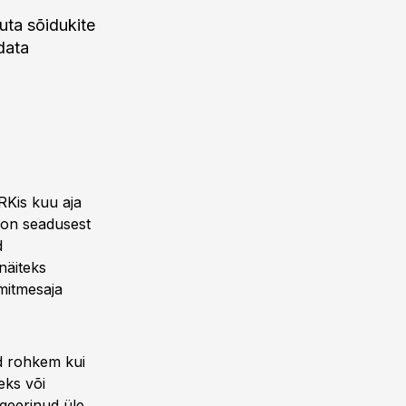
uta sõidukite
data
RKis kuu aja
l on seadusest
d
näiteks
mitmesaja
ud rohkem kui
eks või
geerinud üle