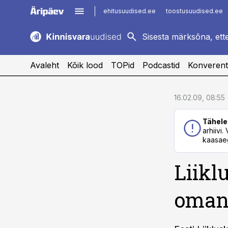
ehitusuudised.ee
toostusuudised.ee
kaubandus.ee
imelineajalugu.ee
logistikauudised.ee
imelineteadus.ee
Avaleht
Kõik lood
TOPid
Podcastid
Konverent
cebook
cebook
16.02.09, 08:55
Twitter)
Twitter)
Tähele
kedIn
kedIn
arhiivi
kaasaeg
ail
ail
Liikl
k
k
omani