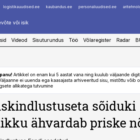
logistikauudised.ee
kaubandus.ee
personaliuudised.ee
aritehno
Infopank
Radar
sid
Videod
Sisuturundus
Töö
Võlaregister
Radar
B
panu!
Artikkel on enam kui 5 aastat vana ning kuulub väljaande digi
. Väljaanne ei uuenda ega kaasajasta arhiveeritud sisu, mistõttu võib ol
sete allikatega tutvumine
uskindlustuseta sõiduki
kku ähvardab priske n