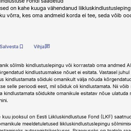
skindlustuse Fondi saadetud
sed on kahe kuuga vähendanud liikluskindlustusleping
iku võrra, kes oma andmeid korda ei tee, seda võib oo
Salvesta
Vihja
anik sõlmib kindlustuslepingu või korrastab oma andmed A
kõrgendatud kindlustusmakse nõuet ei esitata. Vastasel juhu
gus kindlustamata sõiduki omanikult välja nõuda kõrgendatu
e selle perioodi eest, mil sõiduk oli kindlustamata. Nii võib 
 kindlustamata sõidukite omanikule esitatav nõue ulatuda 
ini.
 kuu jooksul on Eesti Liikluskindlustuse Fond (LKF) saatn
manikule meeldetuletused liikluskindlustuslepingu sõlmimis
stamiseks autoregistrikeskuses. Praeguseks on teatele rea