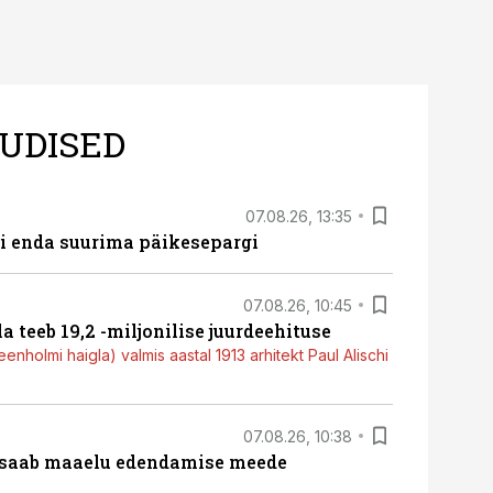
UDISED
07.08.26, 13:35
ti enda suurima päikesepargi
07.08.26, 10:45
a teeb 19,2 -miljonilise juurdeehituse
nholmi haigla) valmis aastal 1913 arhitekt Paul Alischi
07.08.26, 10:38
 saab maaelu edendamise meede