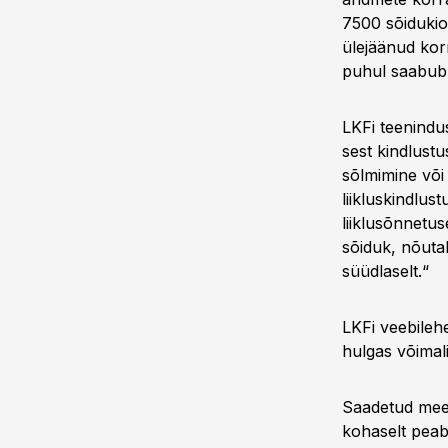
7500 sõidukio
ülejäänud kor
puhul saabub 
LKFi teenindu
sest kindlust
sõlmimine või
liikluskindlu
liiklusõnnetu
sõiduk, nõutak
süüdlaselt.“
LKFi veebileh
hulgas võimali
Saadetud meeld
kohaselt peab 