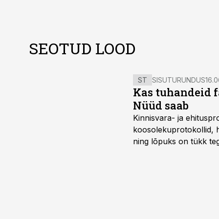
SEOTUD LOOD
ST
SISUTURUNDUS
16.0
Kas tuhandeid f
Nüüd saab
Kinnisvara- ja ehitusp
koosolekuprotokollid, 
ning lõpuks on tükk teg
kordades lihtsam.