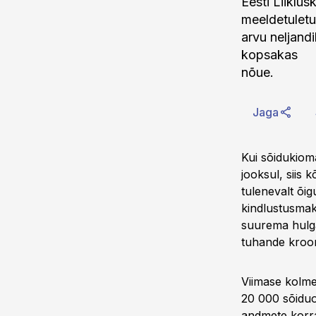
Eesti Liiklu
meeldetuletu
arvu neljand
kopsakas
nõue.
Jaga
Kui sõidukiom
jooksul, siis 
tulenevalt õi
kindlustusmaks
suurema hulga
tuhande kroon
Viimase kolme
20 000 sõiduo
andmete korra