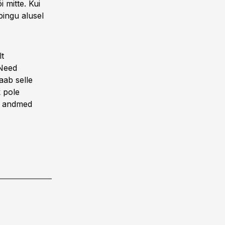
i mitte. Kui
epingu alusel
lt
 Need
aab selle
k pole
a andmed