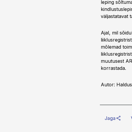
leping sõltuma
kindlustuslepi
väljastatavat t
Ajal, mil sõidu
liiklusregistr
mõlemad toimi
liiklusregistr
muutusest ARK
korrastada.
Autor: Haldus
Jaga