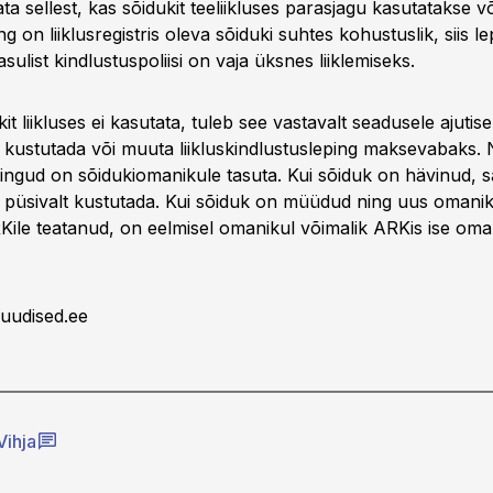
ta sellest, kas sõidukit teeliikluses parasjagu kasutatakse võ
ng on liiklusregistris oleva sõiduki suhtes kohustuslik, siis l
asulist kindlustuspoliisi on vaja üksnes liiklemiseks.
kit liikluses ei kasutata, tuleb see vastavalt seadusele ajutise
ist kustutada või muuta liikluskindlustusleping maksevabaks.
ngud on sõidukiomanikule tasuta. Kui sõiduk on hävinud, s
ist püsivalt kustutada. Kui sõiduk on müüdud ning uus omani
ile teatanud, on eelmisel omanikul võimalik ARKis ise om
uudised.ee
Vihja