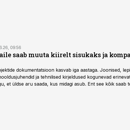
6.26, 09:56
aile saab muuta kiirelt sisukaks ja komp
rojektide dokumentatsioon kasvab iga aastaga. Joonised, lep
hooldusjuhendid ja tehnilised kirjeldused kogunevad erinev
u, et üldse aru saada, kus midagi asub. Ent see kõik saab teh