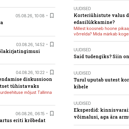
UUDISED
Korteriühistute valus 
05.08.26, 10:08
edasilükkamine?
ga
Millest koosneb hoone pikaaj
võrrelda? Mida märkab kogen
03.08.26, 14:52
UUDISED
õlakirjatingimusi
Said tudengiks? Siin o
04.08.26, 10:22
UUDISED
iendamise diskussioon
Turul uputab uutest kor
tset tühistavaks
kibele
juurdeehituse mõjust Tallinna
UUDISED
Eksperdid: kinnisvarai
06.08.26, 06:15
võimalusi, aga ära arm
artus eriti krõbedat