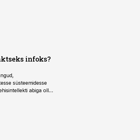
aktseks infoks?
ingud,
atesse süsteemidesse
isintellekti abiga olla