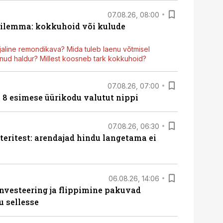
07.08.26, 08:00
dilemma: kokkuhoid või kulude
aline remondikava? Mida tuleb laenu võtmisel
ud haldur? Millest koosneb tark kokkuhoid?
07.08.26, 07:00
n 8 esimese üürikodu valutut nippi
07.08.26, 06:30
teritest: arendajad hindu langetama ei
06.08.26, 14:06
nvesteering ja flippimine pakuvad
u sellesse