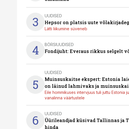
UUDISED
3
Hepsor on platsis uute võlakirjade
Lätti liikumine süveneb
BÖRSIUUDISED
4
Fondijuht: Everaus rikkus selgelt v
UUDISED
Muinsuskaitse ekspert: Estonia la
5
on läinud lahmivaks ja muinsuskai
Eile hommikuses intervjuus tuli juttu Estonia 
vanalinna väärtustele
UUDISED
6
Üürileandjad küsivad Tallinnas ja T
hinda