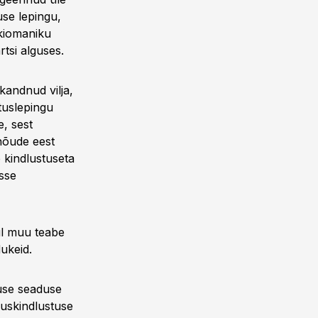
use lepingu,
ukiomaniku
tsi alguses.
kandnud vilja,
tuslepingu
, sest
 nõude eest
 kindlustuseta
isse
ul muu teabe
dukeid.
tuse seaduse
kluskindlustuse