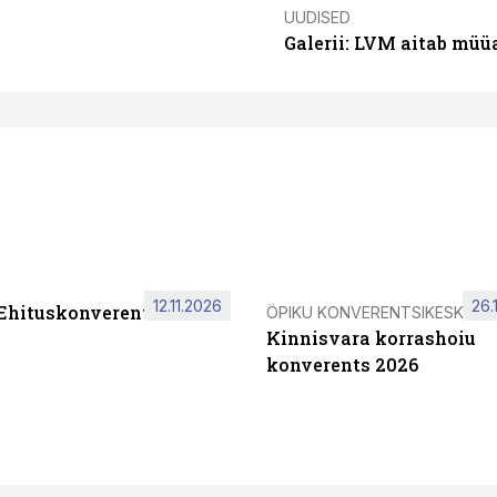
UUDISED
Galerii: LVM aitab müü
12.11.2026
26.
 Ehituskonverents 2026
ÖPIKU KONVERENTSIKESKUS
Kinnisvara korrashoiu
konverents 2026