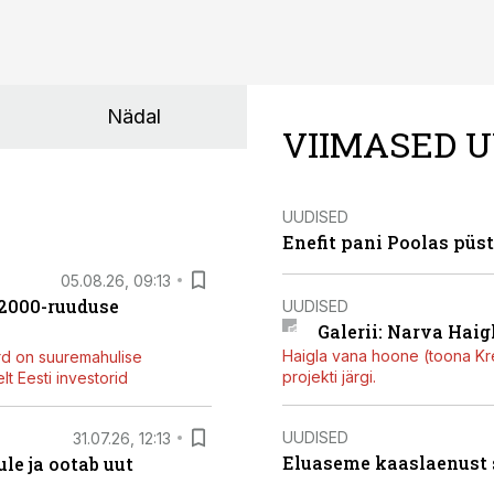
Nädal
VIIMASED U
UUDISED
Enefit pani Poolas püs
05.08.26, 09:13
42000-ruuduse
UUDISED
Galerii: Narva Haigl
Haigla vana hoone (toona Kree
rd on suuremahulise
projekti järgi.
t Eesti investorid
UUDISED
31.07.26, 12:13
Eluaseme kaaslaenust
le ja ootab uut