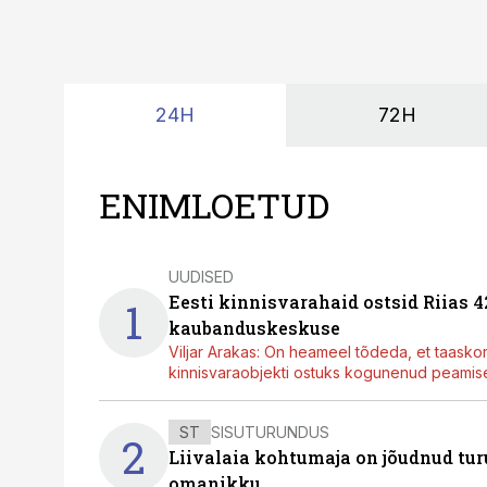
24H
72H
ENIMLOETUD
UUDISED
Eesti kinnisvarahaid ostsid Riias 
1
kaubanduskeskuse
Viljar Arakas: On heameel tõdeda, et taasko
kinnisvaraobjekti ostuks kogunenud peamisel
ST
SISUTURUNDUS
2
Liivalaia kohtumaja on jõudnud turu
omanikku