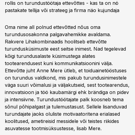
rollis on turundustöötaja ettevõttes - kas ta on nö
pastakate tellija või strateeg ja firma näo kujundaja
Oma nime all polnud ettevõtted nõus oma
turundusosakonna palgavahemikke avaldama.
Rakvere Lihakombinaadis hoolitseb ettevõtte
turundusküsimuste eest seitse inimest. Nad tegelevad
kõigi turundusalaste küsimustega alates
tootearendusest kuni kommunikatsioonini välja.
Ettevõtte juht Anne Mere ütleb, et toiduainetööstuses
on turundus valdkond, mis pakub turundusinimestele
väga suuri võimalusi ja väljakutseid, sest tootearendus,
innovatsioon ja töö kaubamärgi ehk brändiga on pidev
ja intensiivne. Turundustöötajate palk koosneb tema
sõnul põhipalgast ja tulemustasust. Sellele lisanduvad
turundajate jaoks oluliste motivaatoritena erialased
koolitused, ametireisid messidele või teistes riikides
asuvatesse tootmisüksustesse, lisab Mere.