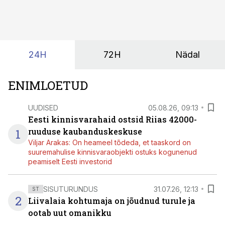
kas ettevõtte andmed on üldse sellisel kujul olemas, et
tehisintellekt neist midagi mõistlikku välja lugeda
suudaks.
24H
72H
Nädal
ENIMLOETUD
UUDISED
05.08.26, 09:13
Eesti kinnisvarahaid ostsid Riias 42000-
1
ruuduse kaubanduskeskuse
Viljar Arakas: On heameel tõdeda, et taaskord on
suuremahulise kinnisvaraobjekti ostuks kogunenud
peamiselt Eesti investorid
SISUTURUNDUS
31.07.26, 12:13
ST
2
Liivalaia kohtumaja on jõudnud turule ja
ootab uut omanikku