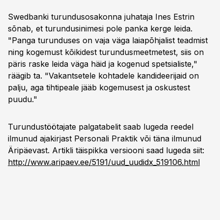
Swedbanki turundusosakonna juhataja Ines Estrin
sõnab, et turundusinimesi pole panka kerge leida.
"Panga turunduses on vaja väga laiapõhjalist teadmist
ning kogemust kõikidest turundusmeetmetest, siis on
päris raske leida väga häid ja kogenud spetsialiste,"
räägib ta. "Vakantsetele kohtadele kandideerijaid on
palju, aga tihtipeale jääb kogemusest ja oskustest
puudu."
Turundustöötajate palgatabelit saab lugeda reedel
ilmunud ajakirjast Personali Praktik või täna ilmunud
Äripäevast. Artikli täispikka versiooni saad lugeda siit:
http://www.aripaev.ee/5191/uud_uudidx_519106.html