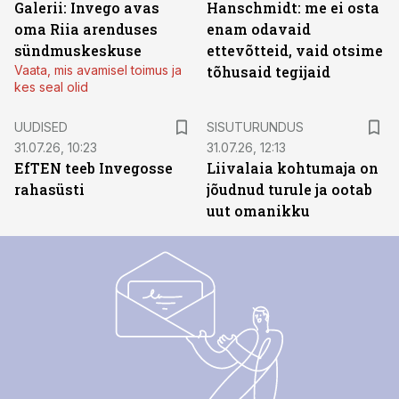
Galerii: Invego avas
Hanschmidt: me ei osta
oma Riia arenduses
enam odavaid
sündmuskeskuse
ettevõtteid, vaid otsime
Vaata, mis avamisel toimus ja
tõhusaid tegijaid
kes seal olid
ST
UUDISED
SISUTURUNDUS
31.07.26, 10:23
31.07.26, 12:13
EfTEN teeb Invegosse
Liivalaia kohtumaja on
rahasüsti
jõudnud turule ja ootab
uut omanikku