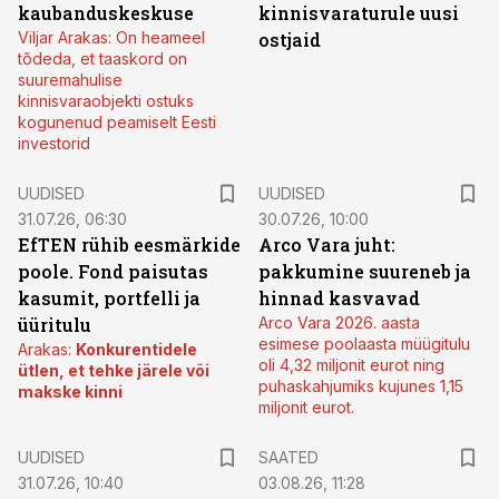
kaubanduskeskuse
kinnisvaraturule uusi
Viljar Arakas: On heameel
ostjaid
tõdeda, et taaskord on
suuremahulise
kinnisvaraobjekti ostuks
kogunenud peamiselt Eesti
investorid
UUDISED
UUDISED
31.07.26, 06:30
30.07.26, 10:00
EfTEN rühib eesmärkide
Arco Vara juht:
poole. Fond paisutas
pakkumine suureneb ja
kasumit, portfelli ja
hinnad kasvavad
üüritulu
Arco Vara 2026. aasta
esimese poolaasta müügitulu
Arakas:
Konkurentidele
oli 4,32 miljonit eurot ning
ütlen, et tehke järele või
puhaskahjumiks kujunes 1,15
makske kinni
miljonit eurot.
UUDISED
SAATED
31.07.26, 10:40
03.08.26, 11:28