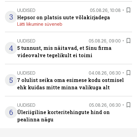
UUDISED
05.08.26, 10:08
3
Hepsor on platsis uute võlakirjadega
Lätti liikumine süveneb
UUDISED
05.08.26, 09:00
4
5 tunnust, mis näitavad, et Sinu firma
videovalve tegelikult ei toimi
UUDISED
04.08.26, 06:30
5
7 olulist seika oma esimese kodu ostmisel
ehk kuidas mitte minna valikuga alt
UUDISED
05.08.26, 06:30
6
Üleriigiline korteritehingute hind on
pealinna nägu