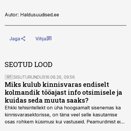
Autor: Haldusuudised.ee
Jaga
Vihja
SEOTUD LOOD
SISUTURUNDUS
16.06.26, 09:56
ST
Miks kulub kinnisvaras endiselt
kolmandik tööajast info otsimisele ja
kuidas seda muuta saaks?
Ehkki tehisintellekt on üha hoogsamalt sisenemas ka
kinnisvarasektorisse, on täna veel selle kasutamise
osas rohkem küsimusi kui vastuseid. Peamurdmist ei
tekita niivõrd see, millist AI-lahendust kasutada, vaid