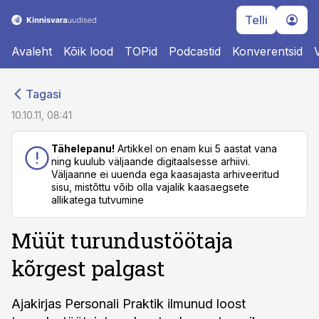
Telli
Avaleht
Kõik lood
TOPid
Podcastid
Konverentsid
cebook
cebook
Tagasi
Twitter)
Twitter)
10.10.11, 08:41
kedIn
kedIn
Tähelepanu!
Artikkel on enam kui 5 aastat vana
ning kuulub väljaande digitaalsesse arhiivi.
ail
ail
Väljaanne ei uuenda ega kaasajasta arhiveeritud
sisu, mistõttu võib olla vajalik kaasaegsete
k
k
allikatega tutvumine
Müüt turundustöötaja
kõrgest palgast
Ajakirjas Personali Praktik ilmunud loost