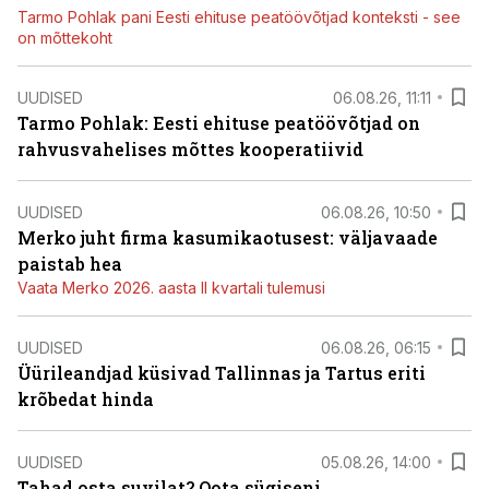
Tarmo Pohlak pani Eesti ehituse peatöövõtjad konteksti - see
on mõttekoht
UUDISED
06.08.26, 11:11
Tarmo Pohlak: Eesti ehituse peatöövõtjad on
rahvusvahelises mõttes kooperatiivid
UUDISED
06.08.26, 10:50
Merko juht firma kasumikaotusest: väljavaade
paistab hea
Vaata Merko 2026. aasta II kvartali tulemusi
UUDISED
06.08.26, 06:15
Üürileandjad küsivad Tallinnas ja Tartus eriti
krõbedat hinda
UUDISED
05.08.26, 14:00
Tahad osta suvilat? Oota sügiseni