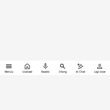
Menüü
Uudised
Raadio
Otsing
AI Chat
Logi sisse
Vana-Lõuna 39/1, 19094 Tallinn
(+372) 667 0111
kinnisvarauudised@kinnisvarauudised.ee