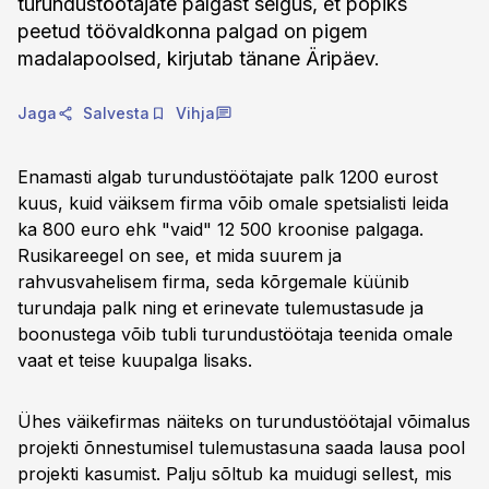
turundustöötajate palgast selgus, et popiks
peetud töövaldkonna palgad on pigem
madalapoolsed, kirjutab tänane Äripäev.
Jaga
Salvesta
Vihja
Enamasti algab turundustöötajate palk 1200 eurost
kuus, kuid väiksem firma võib omale spetsialisti leida
ka 800 euro ehk "vaid" 12 500 kroonise palgaga.
Rusikareegel on see, et mida suurem ja
rahvusvahelisem firma, seda kõrgemale küünib
turundaja palk ning et erinevate tulemustasude ja
boonustega võib tubli turundustöötaja teenida omale
vaat et teise kuupalga lisaks.
Ühes väikefirmas näiteks on turundustöötajal võimalus
projekti õnnestumisel tulemustasuna saada lausa pool
projekti kasumist. Palju sõltub ka muidugi sellest, mis