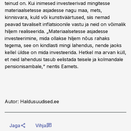
teinud on. Kui inimesed investeerivad mingitesse
materiaalsetesse asjadesse nagu maa, mets,
kinnisvara, kuld või kunstiväärtused, siis nemad
peavad tavaliselt inflatsioonile vastu ja neid on võimalik
hiljem realiseerida. „Materiaalsetesse asjadesse
investeerimine, mida ollakse hiljem nõus rahaks
tegema, see on kindlasti mingi lahendus, nende jaoks
kellel üldse on mida investeerida. Hetkel ma arvan küll,
et neid lahendusi tasub eelistada teisele ja kolmandale
pensionisambale,“ nentis Eamets.
Autor: Haldusuudised.ee
Jaga
Vihja