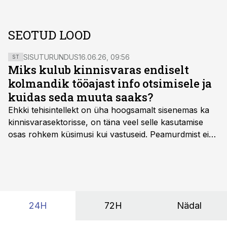
SEOTUD LOOD
SISUTURUNDUS
16.06.26, 09:56
ST
Miks kulub kinnisvaras endiselt
kolmandik tööajast info otsimisele ja
kuidas seda muuta saaks?
Ehkki tehisintellekt on üha hoogsamalt sisenemas ka
kinnisvarasektorisse, on täna veel selle kasutamise
osas rohkem küsimusi kui vastuseid. Peamurdmist ei
tekita niivõrd see, millist AI-lahendust kasutada, vaid
kas ettevõtte andmed on üldse sellisel kujul olemas, et
tehisintellekt neist midagi mõistlikku välja lugeda
suudaks.
24H
72H
Nädal