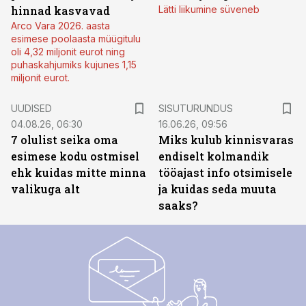
hinnad kasvavad
Lätti liikumine süveneb
Arco Vara 2026. aasta
esimese poolaasta müügitulu
oli 4,32 miljonit eurot ning
puhaskahjumiks kujunes 1,15
miljonit eurot.
ST
UUDISED
SISUTURUNDUS
04.08.26, 06:30
16.06.26, 09:56
7 olulist seika oma
Miks kulub kinnisvaras
esimese kodu ostmisel
endiselt kolmandik
ehk kuidas mitte minna
tööajast info otsimisele
valikuga alt
ja kuidas seda muuta
saaks?