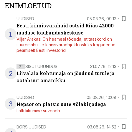
ENIMLOETUD
UUDISED
05.08.26, 09:13
Eesti kinnisvarahaid ostsid Riias 42000-
1
ruuduse kaubanduskeskuse
Viljar Arakas: On heameel tõdeda, et taaskord on
suuremahulise kinnisvaraobjekti ostuks kogunenud
peamiselt Eesti investorid
SISUTURUNDUS
31.07.26, 12:13
ST
2
Liivalaia kohtumaja on jõudnud turule ja
ootab uut omanikku
UUDISED
05.08.26, 10:08
3
Hepsor on platsis uute võlakirjadega
Lätti liikumine süveneb
BÖRSIUUDISED
03.08.26, 14:52