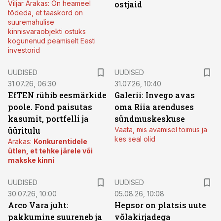
Viljar Arakas: On heameel
ostjaid
tõdeda, et taaskord on
suuremahulise
kinnisvaraobjekti ostuks
kogunenud peamiselt Eesti
investorid
UUDISED
UUDISED
31.07.26, 06:30
31.07.26, 10:40
EfTEN rühib eesmärkide
Galerii: Invego avas
poole. Fond paisutas
oma Riia arenduses
kasumit, portfelli ja
sündmuskeskuse
üüritulu
Vaata, mis avamisel toimus ja
kes seal olid
Arakas:
Konkurentidele
ütlen, et tehke järele või
makske kinni
UUDISED
UUDISED
30.07.26, 10:00
05.08.26, 10:08
Arco Vara juht:
Hepsor on platsis uute
pakkumine suureneb ja
võlakirjadega