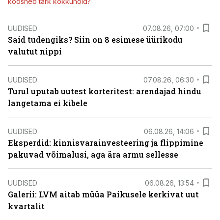
koosneb tark kokkuhoid?
UUDISED
07.08.26, 07:00
Said tudengiks? Siin on 8 esimese üürikodu
valutut nippi
UUDISED
07.08.26, 06:30
Turul uputab uutest korteritest: arendajad hindu
langetama ei kibele
UUDISED
06.08.26, 14:06
Eksperdid: kinnisvarainvesteering ja flippimine
pakuvad võimalusi, aga ära armu sellesse
UUDISED
06.08.26, 13:54
Galerii: LVM aitab müüa Paikusele kerkivat uut
kvartalit