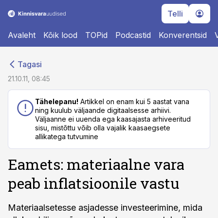
Telli
Avaleht
Kõik lood
TOPid
Podcastid
Konverentsid
cebook
cebook
Tagasi
Twitter)
Twitter)
21.10.11, 08:45
kedIn
kedIn
Tähelepanu!
Artikkel on enam kui 5 aastat vana
ning kuulub väljaande digitaalsesse arhiivi.
ail
ail
Väljaanne ei uuenda ega kaasajasta arhiveeritud
sisu, mistõttu võib olla vajalik kaasaegsete
k
k
allikatega tutvumine
Eamets: materiaalne vara
peab inflatsioonile vastu
Materiaalsetesse asjadesse investeerimine, mida