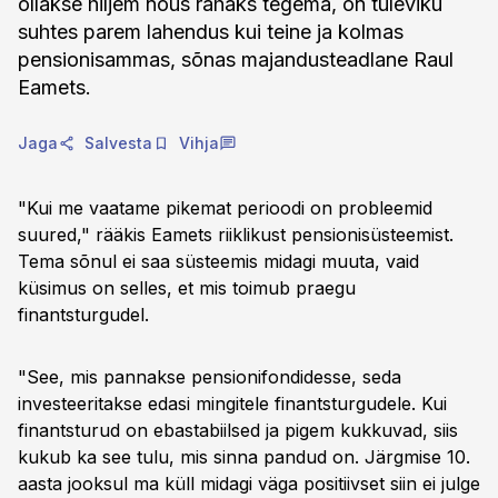
ollakse hiljem nõus rahaks tegema, on tuleviku
suhtes parem lahendus kui teine ja kolmas
pensionisammas, sõnas majandusteadlane Raul
Eamets.
Jaga
Salvesta
Vihja
"Kui me vaatame pikemat perioodi on probleemid
suured," rääkis Eamets riiklikust pensionisüsteemist.
Tema sõnul ei saa süsteemis midagi muuta, vaid
küsimus on selles, et mis toimub praegu
finantsturgudel.
"See, mis pannakse pensionifondidesse, seda
investeeritakse edasi mingitele finantsturgudele. Kui
finantsturud on ebastabiilsed ja pigem kukkuvad, siis
kukub ka see tulu, mis sinna pandud on. Järgmise 10.
aasta jooksul ma küll midagi väga positiivset siin ei julge