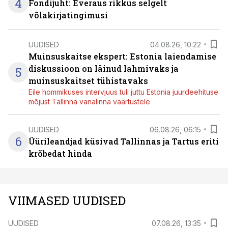
4
Fondijuht: Everaus rikkus selgelt
võlakirjatingimusi
UUDISED
04.08.26, 10:22
Muinsuskaitse ekspert: Estonia laiendamise
diskussioon on läinud lahmivaks ja
5
muinsuskaitset tühistavaks
Eile hommikuses intervjuus tuli juttu Estonia juurdeehituse
mõjust Tallinna vanalinna väärtustele
UUDISED
06.08.26, 06:15
6
Üürileandjad küsivad Tallinnas ja Tartus eriti
krõbedat hinda
VIIMASED UUDISED
UUDISED
07.08.26, 13:35