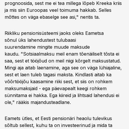
prognoosida, sest me ei tea millega lõpeb Kreeka kriis
ja mis siin Euroopas veel toimuma hakkab. Selles
mõttes on väga ebaselge see asi," nentis ta.
Riikliku pensionisüsteemi jaoks oleks Eametsa
sõnul üks lahendustest tulubaasi
suurendamine mingite muude maksude
kaudu. "Sotsiaalmaksu meil enam tõenäiliselt tõsta ei
saa, sest et tööjõud on meil niigi kõrgelt maksustatud.
Mingi aja aitab laenamine, aga see on väga lühiajaline,
sest et laen tuleb tagasi maksta. Kindlasti aitab ka
võõrtööjõu kaasamine riiki sest, et siis on rohkem
maksumaksjaid - ega päevapealt keegi rohkem
sünnitama ei hakka. Ega kiireid ja lihtsaid lahendusi ei
ole," rääkis majandusteadlane.
Eamets ütles, et Eesti pensionäri heaolu tulevikus
sõltub sellest, kuhu ta on investeerinud ja mida ta