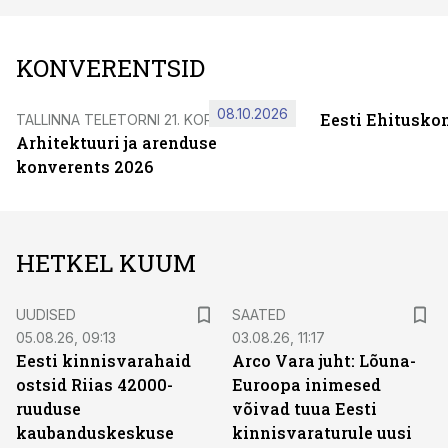
KONVERENTSID
08.10.2026
Eesti Ehitusko
TALLINNA TELETORNI 21. KORRUSEL
Arhitektuuri ja arenduse
konverents 2026
HETKEL KUUM
UUDISED
SAATED
05.08.26, 09:13
03.08.26, 11:17
Eesti kinnisvarahaid
Arco Vara juht: Lõuna-
ostsid Riias 42000-
Euroopa inimesed
ruuduse
võivad tuua Eesti
kaubanduskeskuse
kinnisvaraturule uusi