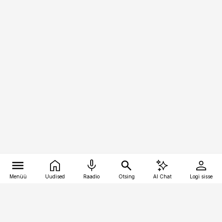
Menüü
Uudised
Raadio
Otsing
AI Chat
Logi sisse
Vana-Lõuna 39/1, 19094 Tallinn