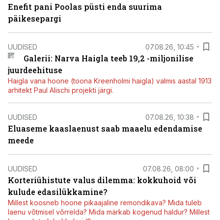
Enefit pani Poolas püsti enda suurima
päikesepargi
UUDISED
07.08.26, 10:45
Galerii: Narva Haigla teeb 19,2 -miljonilise
juurdeehituse
Haigla vana hoone (toona Kreenholmi haigla) valmis aastal 1913
arhitekt Paul Alischi projekti järgi.
UUDISED
07.08.26, 10:38
Eluaseme kaaslaenust saab maaelu edendamise
meede
UUDISED
07.08.26, 08:00
Korteriühistute valus dilemma: kokkuhoid või
kulude edasilükkamine?
Millest koosneb hoone pikaajaline remondikava? Mida tuleb
laenu võtmisel võrrelda? Mida märkab kogenud haldur? Millest