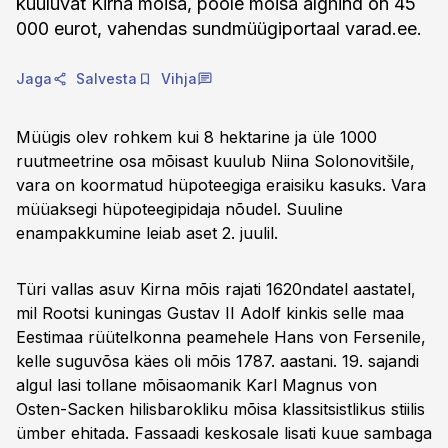
kuuluvat Kirna mõisa, poole mõisa alghind on 45
000 eurot, vahendas sundmüügiportaal varad.ee.
Jaga
Salvesta
Vihja
Müügis olev rohkem kui 8 hektarine ja üle 1000
ruutmeetrine osa mõisast kuulub Niina Solonovitšile,
vara on koormatud hüpoteegiga eraisiku kasuks. Vara
müüaksegi hüpoteegipidaja nõudel. Suuline
enampakkumine leiab aset 2. juulil.
Türi vallas asuv Kirna mõis rajati 1620ndatel aastatel,
mil Rootsi kuningas Gustav II Adolf kinkis selle maa
Eestimaa rüütelkonna peamehele Hans von Fersenile,
kelle suguvõsa käes oli mõis 1787. aastani. 19. sajandi
algul lasi tollane mõisaomanik Karl Magnus von
Osten-Sacken hilisbarokliku mõisa klassitsistlikus stiilis
ümber ehitada. Fassaadi keskosale lisati kuue sambaga