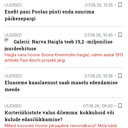
UUDISED
07.08.26, 13:35
Enefit pani Poolas püsti enda suurima
päikesepargi
UUDISED
07.08.26, 10:45
Galerii: Narva Haigla teeb 19,2 -miljonilise
juurdeehituse
Haigla vana hoone (toona Kreenholmi haigla) valmis aastal 1913
arhitekt Paul Alischi projekti järgi.
UUDISED
07.08.26, 10:38
Eluaseme kaaslaenust saab maaelu edendamise
meede
UUDISED
07.08.26, 08:00
Korteriühistute valus dilemma: kokkuhoid või
kulude edasilükkamine?
Millest koosneb hoone pikaajaline remondikava? Mida tuleb