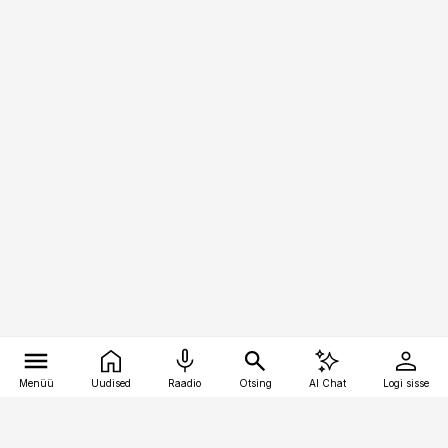
Menüü
Uudised
Raadio
Otsing
AI Chat
Logi sisse