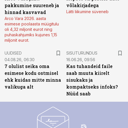
pakkumine suureneb ja
võlakirjadega
hinnad kasvavad
Lätti liikumine süveneb
Arco Vara 2026. aasta
esimese poolaasta müügitulu
oli 4,32 miljonit eurot ning
puhaskahjumiks kujunes 1,15
miljonit eurot.
ST
UUDISED
SISUTURUNDUS
04.08.26, 06:30
16.06.26, 09:56
7 olulist seika oma
Kas tuhandeid faile
esimese kodu ostmisel
saab muuta kiirelt
ehk kuidas mitte minna
sisukaks ja
valikuga alt
kompaktseks infoks?
Nüüd saab