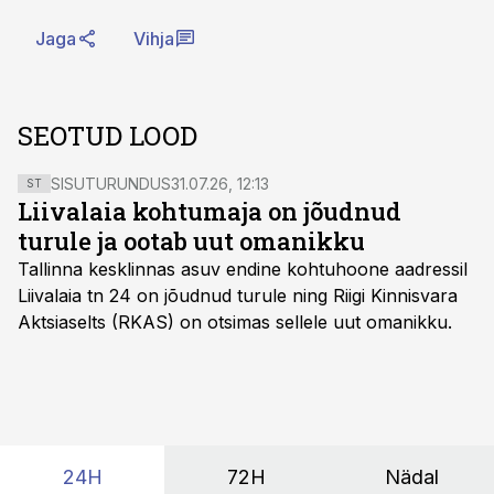
Jaga
Vihja
SEOTUD LOOD
SISUTURUNDUS
31.07.26, 12:13
ST
Liivalaia kohtumaja on jõudnud
turule ja ootab uut omanikku
Tallinna kesklinnas asuv endine kohtuhoone aadressil
Liivalaia tn 24 on jõudnud turule ning Riigi Kinnisvara
Aktsiaselts (RKAS) on otsimas sellele uut omanikku.
24H
72H
Nädal