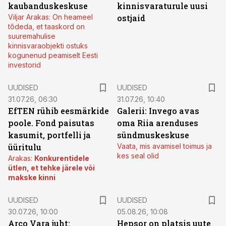
kaubanduskeskuse
kinnisvaraturule uusi
Viljar Arakas: On heameel
ostjaid
tõdeda, et taaskord on
suuremahulise
kinnisvaraobjekti ostuks
kogunenud peamiselt Eesti
investorid
UUDISED
UUDISED
31.07.26, 06:30
31.07.26, 10:40
EfTEN rühib eesmärkide
Galerii: Invego avas
poole. Fond paisutas
oma Riia arenduses
kasumit, portfelli ja
sündmuskeskuse
üüritulu
Vaata, mis avamisel toimus ja
kes seal olid
Arakas:
Konkurentidele
ütlen, et tehke järele või
makske kinni
UUDISED
UUDISED
30.07.26, 10:00
05.08.26, 10:08
Arco Vara juht:
Hepsor on platsis uute