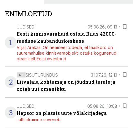
ENIMLOETUD
UUDISED
05.08.26, 09:13
Eesti kinnisvarahaid ostsid Riias 42000-
1
ruuduse kaubanduskeskuse
Viljar Arakas: On heameel tõdeda, et taaskord on
suuremahulise kinnisvaraobjekti ostuks kogunenud
peamiselt Eesti investorid
SISUTURUNDUS
31.07.26, 12:13
ST
2
Liivalaia kohtumaja on jõudnud turule ja
ootab uut omanikku
UUDISED
05.08.26, 10:08
3
Hepsor on platsis uute võlakirjadega
Lätti liikumine süveneb