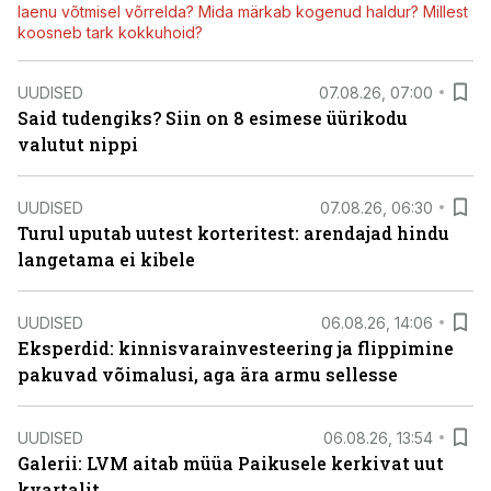
laenu võtmisel võrrelda? Mida märkab kogenud haldur? Millest
koosneb tark kokkuhoid?
UUDISED
07.08.26, 07:00
Said tudengiks? Siin on 8 esimese üürikodu
valutut nippi
UUDISED
07.08.26, 06:30
Turul uputab uutest korteritest: arendajad hindu
langetama ei kibele
UUDISED
06.08.26, 14:06
Eksperdid: kinnisvarainvesteering ja flippimine
pakuvad võimalusi, aga ära armu sellesse
UUDISED
06.08.26, 13:54
Galerii: LVM aitab müüa Paikusele kerkivat uut
kvartalit