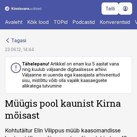
Telli
Avaleht
Kõik lood
TOPid
Podcastid
Konverentsid
cebook
cebook
Tagasi
Twitter)
Twitter)
23.06.12, 14:44
kedIn
kedIn
Tähelepanu!
Artikkel on enam kui 5 aastat vana
ning kuulub väljaande digitaalsesse arhiivi.
ail
ail
Väljaanne ei uuenda ega kaasajasta arhiveeritud
sisu, mistõttu võib olla vajalik kaasaegsete
k
k
allikatega tutvumine
Müügis pool kaunist Kirna
mõisast
Kohtutäitur Elin Vilippus müüb kaasomandisse