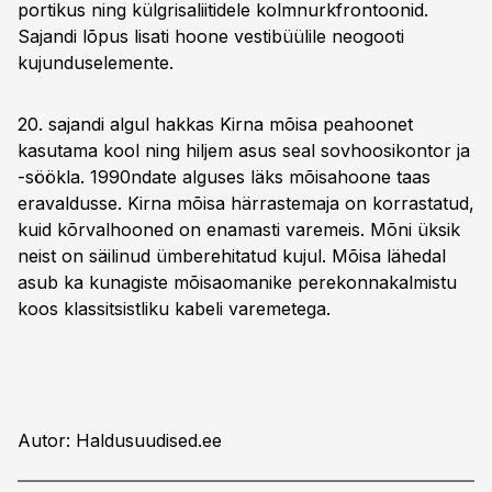
portikus ning külgrisaliitidele kolmnurkfrontoonid.
Sajandi lõpus lisati hoone vestibüülile neogooti
kujunduselemente.
20. sajandi algul hakkas Kirna mõisa peahoonet
kasutama kool ning hiljem asus seal sovhoosikontor ja
-söökla. 1990ndate alguses läks mõisahoone taas
eravaldusse. Kirna mõisa härrastemaja on korrastatud,
kuid kõrvalhooned on enamasti varemeis. Mõni üksik
neist on säilinud ümberehitatud kujul. Mõisa lähedal
asub ka kunagiste mõisaomanike perekonnakalmistu
koos klassitsistliku kabeli varemetega.
Autor: Haldusuudised.ee