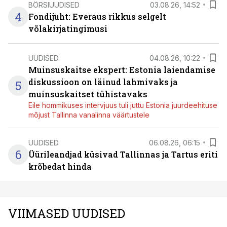
BÖRSIUUDISED
03.08.26, 14:52
4
Fondijuht: Everaus rikkus selgelt
võlakirjatingimusi
UUDISED
04.08.26, 10:22
Muinsuskaitse ekspert: Estonia laiendamise
diskussioon on läinud lahmivaks ja
5
muinsuskaitset tühistavaks
Eile hommikuses intervjuus tuli juttu Estonia juurdeehituse
mõjust Tallinna vanalinna väärtustele
UUDISED
06.08.26, 06:15
6
Üürileandjad küsivad Tallinnas ja Tartus eriti
krõbedat hinda
VIIMASED UUDISED