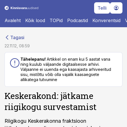
Telli
Avaleht
Kõik lood
TOPid
Podcastid
Konverentsid
cebook
cebook
Tagasi
Twitter)
Twitter)
22.11.12, 08:59
kedIn
kedIn
Tähelepanu!
Artikkel on enam kui 5 aastat vana
ning kuulub väljaande digitaalsesse arhiivi.
ail
ail
Väljaanne ei uuenda ega kaasajasta arhiveeritud
sisu, mistõttu võib olla vajalik kaasaegsete
k
k
allikatega tutvumine
Keskerakond: jätkame
riigikogu survestamist
Riigikogu Keskerakonna fraktsioon