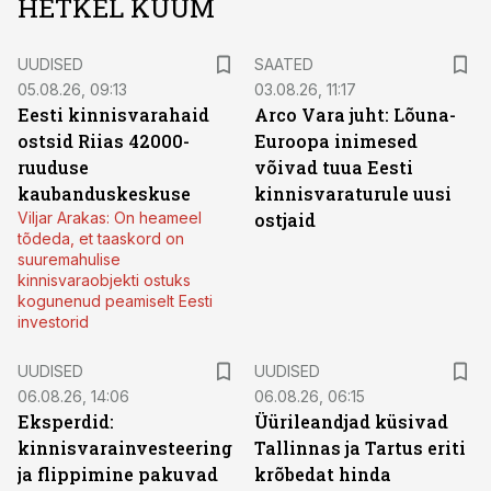
HETKEL KUUM
UUDISED
SAATED
05.08.26, 09:13
03.08.26, 11:17
Eesti kinnisvarahaid
Arco Vara juht: Lõuna-
ostsid Riias 42000-
Euroopa inimesed
ruuduse
võivad tuua Eesti
kaubanduskeskuse
kinnisvaraturule uusi
Viljar Arakas: On heameel
ostjaid
tõdeda, et taaskord on
suuremahulise
kinnisvaraobjekti ostuks
kogunenud peamiselt Eesti
investorid
UUDISED
UUDISED
06.08.26, 14:06
06.08.26, 06:15
Eksperdid:
Üürileandjad küsivad
kinnisvarainvesteering
Tallinnas ja Tartus eriti
ja flippimine pakuvad
krõbedat hinda