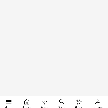
Menüü
Uudised
Raadio
Otsing
AI Chat
Logi sisse