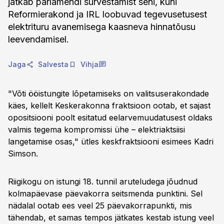
jätkab parlamendi survestamist seni, kuni
Reformierakond ja IRL loobuvad tegevusetusest
elektrituru avanemisega kaasneva hinnatõusu
leevendamisel.
Jaga
Salvesta
Vihja
"Võti ööistungite lõpetamiseks on valitsuserakondade
käes, kellelt Keskerakonna fraktsioon ootab, et sajast
opositsiooni poolt esitatud eelarvemuudatusest oldaks
valmis tegema kompromissi ühe – elektriaktsiisi
langetamise osas," ütles keskfraktsiooni esimees Kadri
Simson.
Riigikogu on istungi 18. tunnil aruteludega jõudnud
kolmapäevase päevakorra seitsmenda punktini. Sel
nädalal ootab ees veel 25 päevakorrapunkti, mis
tähendab, et samas tempos jätkates kestab istung veel