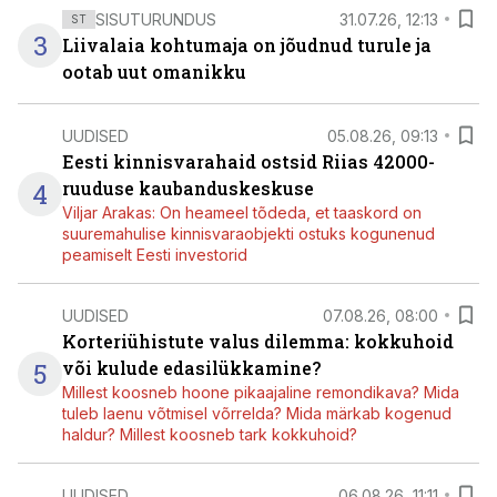
SISUTURUNDUS
31.07.26, 12:13
ST
3
Liivalaia kohtumaja on jõudnud turule ja
ootab uut omanikku
UUDISED
05.08.26, 09:13
Eesti kinnisvarahaid ostsid Riias 42000-
4
ruuduse kaubanduskeskuse
Viljar Arakas: On heameel tõdeda, et taaskord on
suuremahulise kinnisvaraobjekti ostuks kogunenud
peamiselt Eesti investorid
UUDISED
07.08.26, 08:00
Korteriühistute valus dilemma: kokkuhoid
5
või kulude edasilükkamine?
Millest koosneb hoone pikaajaline remondikava? Mida
tuleb laenu võtmisel võrrelda? Mida märkab kogenud
haldur? Millest koosneb tark kokkuhoid?
UUDISED
06.08.26, 11:11