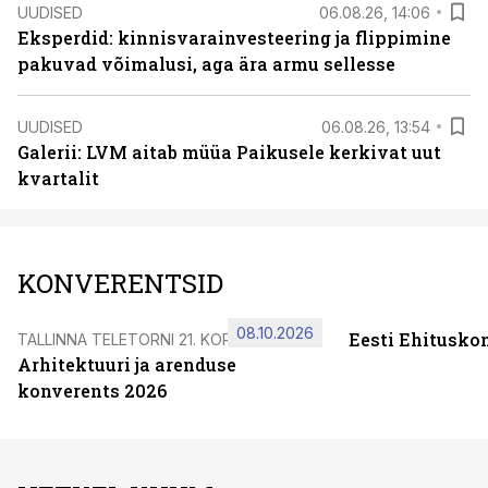
UUDISED
06.08.26, 14:06
Eksperdid: kinnisvarainvesteering ja flippimine
pakuvad võimalusi, aga ära armu sellesse
UUDISED
06.08.26, 13:54
Galerii: LVM aitab müüa Paikusele kerkivat uut
kvartalit
KONVERENTSID
08.10.2026
Eesti Ehitusko
TALLINNA TELETORNI 21. KORRUSEL
Arhitektuuri ja arenduse
konverents 2026