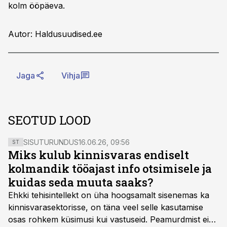
kolm ööpäeva.
Autor: Haldusuudised.ee
Jaga
Vihja
SEOTUD LOOD
SISUTURUNDUS
16.06.26, 09:56
ST
Miks kulub kinnisvaras endiselt
kolmandik tööajast info otsimisele ja
kuidas seda muuta saaks?
Ehkki tehisintellekt on üha hoogsamalt sisenemas ka
kinnisvarasektorisse, on täna veel selle kasutamise
osas rohkem küsimusi kui vastuseid. Peamurdmist ei