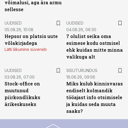
võimalusi, aga ära armu
sellesse
UUDISED
UUDISED
05.08.26, 10:08
04.08.26, 06:30
Hepsor on platsis uute
7 olulist seika oma
võlakirjadega
esimese kodu ostmisel
Lätti liikumine süveneb
ehk kuidas mitte minna
valikuga alt
ST
UUDISED
SISUTURUNDUS
03.08.26, 07:00
16.06.26, 09:56
Stock-office on
Miks kulub kinnisvaras
muutunud
endiselt kolmandik
piirkondlikuks
tööajast info otsimisele
ärikeskuseks
ja kuidas seda muuta
saaks?