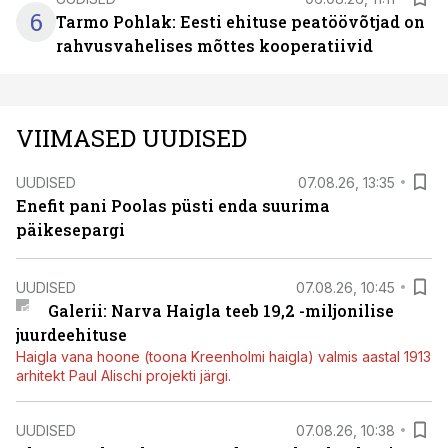
6
Tarmo Pohlak: Eesti ehituse peatöövõtjad on
rahvusvahelises mõttes kooperatiivid
VIIMASED UUDISED
UUDISED
07.08.26, 13:35
Enefit pani Poolas püsti enda suurima
päikesepargi
UUDISED
07.08.26, 10:45
Galerii: Narva Haigla teeb 19,2 -miljonilise
juurdeehituse
Haigla vana hoone (toona Kreenholmi haigla) valmis aastal 1913
arhitekt Paul Alischi projekti järgi.
UUDISED
07.08.26, 10:38