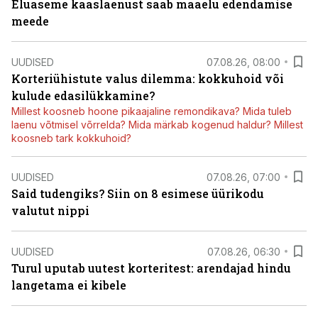
Eluaseme kaaslaenust saab maaelu edendamise
meede
UUDISED
07.08.26, 08:00
Korteriühistute valus dilemma: kokkuhoid või
kulude edasilükkamine?
Millest koosneb hoone pikaajaline remondikava? Mida tuleb
laenu võtmisel võrrelda? Mida märkab kogenud haldur? Millest
koosneb tark kokkuhoid?
UUDISED
07.08.26, 07:00
Said tudengiks? Siin on 8 esimese üürikodu
valutut nippi
UUDISED
07.08.26, 06:30
Turul uputab uutest korteritest: arendajad hindu
langetama ei kibele