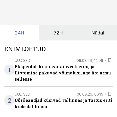
tekita niivõrd see, millist AI-lahendust kasutada, vaid
kas ettevõtte andmed on üldse sellisel kujul olemas, et
tehisintellekt neist midagi mõistlikku välja lugeda
suudaks.
24H
72H
Nädal
ENIMLOETUD
UUDISED
06.08.26, 14:06
Eksperdid: kinnisvarainvesteering ja
1
flippimine pakuvad võimalusi, aga ära armu
sellesse
UUDISED
06.08.26, 06:15
2
Üürileandjad küsivad Tallinnas ja Tartus eriti
krõbedat hinda