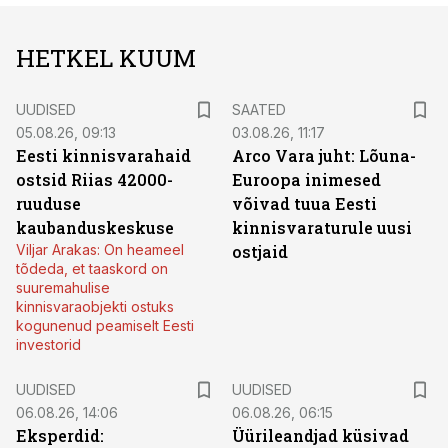
HETKEL KUUM
UUDISED
SAATED
05.08.26, 09:13
03.08.26, 11:17
Eesti kinnisvarahaid
Arco Vara juht: Lõuna-
ostsid Riias 42000-
Euroopa inimesed
ruuduse
võivad tuua Eesti
kaubanduskeskuse
kinnisvaraturule uusi
Viljar Arakas: On heameel
ostjaid
tõdeda, et taaskord on
suuremahulise
kinnisvaraobjekti ostuks
kogunenud peamiselt Eesti
investorid
UUDISED
UUDISED
06.08.26, 14:06
06.08.26, 06:15
Eksperdid:
Üürileandjad küsivad