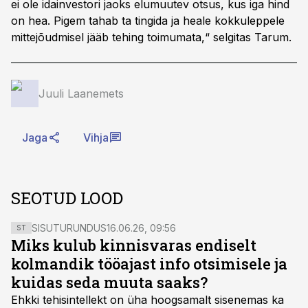
ei ole idainvestori jaoks elumuutev otsus, kus iga hind
on hea. Pigem tahab ta tingida ja heale kokkuleppele
mittejõudmisel jääb tehing toimumata,“ selgitas Tarum.
Juuli Laanemets
Jaga
Vihja
SEOTUD LOOD
SISUTURUNDUS
16.06.26, 09:56
ST
Miks kulub kinnisvaras endiselt
kolmandik tööajast info otsimisele ja
kuidas seda muuta saaks?
Ehkki tehisintellekt on üha hoogsamalt sisenemas ka