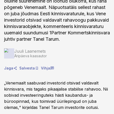
oluline suurenemine on loonud olukorra, kus raha
põgeneb Venemaalt. Näpuotsatäis sellest rahast
on juba jõudmas Eesti kinnisvaraturule, kus Vene
investorid otsivad valdavalt rahavoogu pakkuvaid
kinnisvaraobjekte, kommenteeris kinnisvaraturu
uuemaid suundumusi 1Partner Kommertskinnisvara
juhtiv partner Tanel Tarum.
Juuli Laanemets
Äripäeva kaasautor
Jaga
Salvesta
Vihja
„Venemaalt saabuvad investorid otsivad valdavalt
kinnisvara, mis tagaks pikaajalise stabiilse rahavoo. Nii
sobivad investeeringuteks hästi kaubandus- ja
büroopinnad, kus toimivad üürilepingud on juba
olemas,“ kirjeldas Tanel Tarum investorite ootusi.