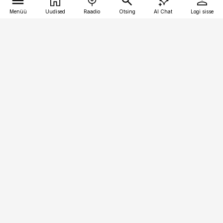
Menüü
Uudised
Raadio
Otsing
AI Chat
Logi sisse
Vana-Lõuna 39/1, 19094 Tallinn
(+372) 667 0111
kinnisvarauudised@kinnisvarauudised.ee
Telli
Reklaam
Firmast
Sisu kasutamisõigused
Ajakirjaniku
eetikakoodeks
Üldtingimused
Privaatsustingimused
Küpsiste poliitika
KKK
Eesti Meediaettevõtete
Eelistuste haldamine
Liit