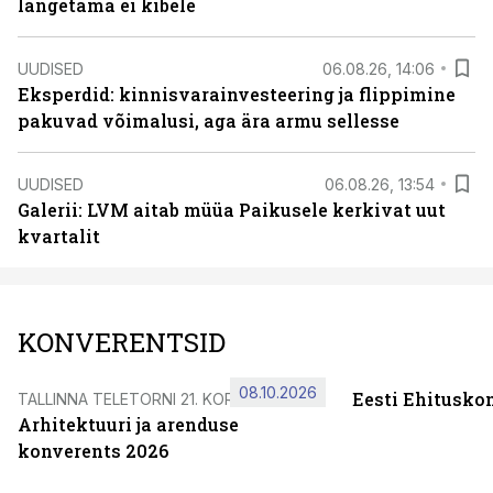
langetama ei kibele
UUDISED
06.08.26, 14:06
Eksperdid: kinnisvarainvesteering ja flippimine
pakuvad võimalusi, aga ära armu sellesse
UUDISED
06.08.26, 13:54
Galerii: LVM aitab müüa Paikusele kerkivat uut
kvartalit
KONVERENTSID
08.10.2026
Eesti Ehitusko
TALLINNA TELETORNI 21. KORRUSEL
Arhitektuuri ja arenduse
konverents 2026