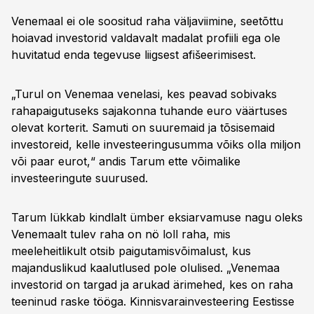
Venemaal ei ole soositud raha väljaviimine, seetõttu
hoiavad investorid valdavalt madalat profiili ega ole
huvitatud enda tegevuse liigsest afišeerimisest.
„Turul on Venemaa venelasi, kes peavad sobivaks
rahapaigutuseks sajakonna tuhande euro väärtuses
olevat korterit. Samuti on suuremaid ja tõsisemaid
investoreid, kelle investeeringusumma võiks olla miljon
või paar eurot,“ andis Tarum ette võimalike
investeeringute suurused.
Tarum lükkab kindlalt ümber eksiarvamuse nagu oleks
Venemaalt tulev raha on nö loll raha, mis
meeleheitlikult otsib paigutamisvõimalust, kus
majanduslikud kaalutlused pole olulised. „Venemaa
investorid on targad ja arukad ärimehed, kes on raha
teeninud raske tööga. Kinnisvarainvesteering Eestisse