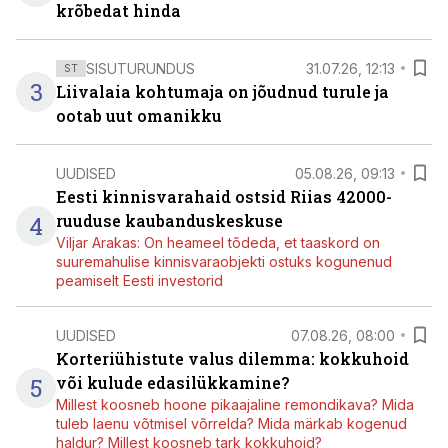
krõbedat hinda
SISUTURUNDUS
31.07.26, 12:13
ST
3
Liivalaia kohtumaja on jõudnud turule ja
ootab uut omanikku
UUDISED
05.08.26, 09:13
Eesti kinnisvarahaid ostsid Riias 42000-
4
ruuduse kaubanduskeskuse
Viljar Arakas: On heameel tõdeda, et taaskord on
suuremahulise kinnisvaraobjekti ostuks kogunenud
peamiselt Eesti investorid
UUDISED
07.08.26, 08:00
Korteriühistute valus dilemma: kokkuhoid
5
või kulude edasilükkamine?
Millest koosneb hoone pikaajaline remondikava? Mida
tuleb laenu võtmisel võrrelda? Mida märkab kogenud
haldur? Millest koosneb tark kokkuhoid?