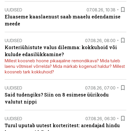
UUDISED
07.08.26, 10:38
Eluaseme kaaslaenust saab maaelu edendamise
meede
UUDISED
07.08.26, 08:00
Korteriühistute valus dilemma: kokkuhoid või
kulude edasilükkamine?
Millest koosneb hoone pikaajaline remondikava? Mida tuleb
laenu võtmisel võrrelda? Mida märkab kogenud haldur? Millest
koosneb tark kokkuhoid?
UUDISED
07.08.26, 07:00
Said tudengiks? Siin on 8 esimese üürikodu
valutut nippi
UUDISED
07.08.26, 06:30
Turul uputab uutest korteritest: arendajad hindu