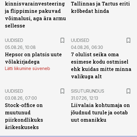
kinnisvarainvesteering
Tallinnas ja Tartus eriti
ja flippimine pakuvad
krõbedat hinda
võimalusi, aga ära armu
sellesse
UUDISED
UUDISED
05.08.26, 10:08
04.08.26, 06:30
Hepsor on platsis uute
7 olulist seika oma
võlakirjadega
esimese kodu ostmisel
Lätti liikumine süveneb
ehk kuidas mitte minna
valikuga alt
ST
UUDISED
SISUTURUNDUS
03.08.26, 07:00
31.07.26, 12:13
Stock-office on
Liivalaia kohtumaja on
muutunud
jõudnud turule ja ootab
piirkondlikuks
uut omanikku
ärikeskuseks