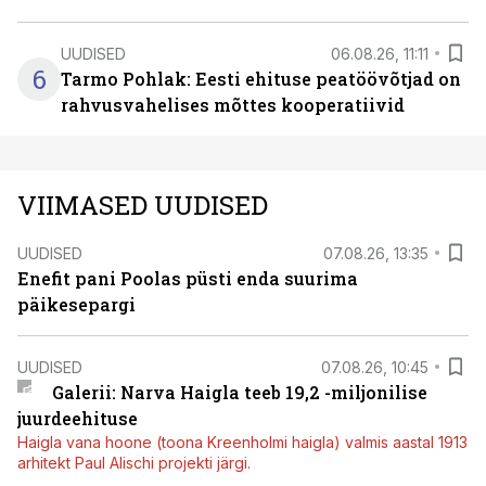
UUDISED
06.08.26, 11:11
6
Tarmo Pohlak: Eesti ehituse peatöövõtjad on
rahvusvahelises mõttes kooperatiivid
VIIMASED UUDISED
UUDISED
07.08.26, 13:35
Enefit pani Poolas püsti enda suurima
päikesepargi
UUDISED
07.08.26, 10:45
Galerii: Narva Haigla teeb 19,2 -miljonilise
juurdeehituse
Haigla vana hoone (toona Kreenholmi haigla) valmis aastal 1913
arhitekt Paul Alischi projekti järgi.