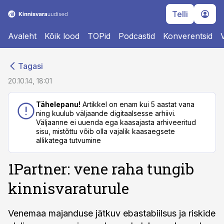
Telli
Avaleht
Kõik lood
TOPid
Podcastid
Konverentsid
cebook
cebook
Tagasi
Twitter)
Twitter)
20.10.14, 18:01
kedIn
kedIn
Tähelepanu!
Artikkel on enam kui 5 aastat vana
ning kuulub väljaande digitaalsesse arhiivi.
ail
ail
Väljaanne ei uuenda ega kaasajasta arhiveeritud
sisu, mistõttu võib olla vajalik kaasaegsete
k
k
allikatega tutvumine
1Partner: vene raha tungib
kinnisvaraturule
Venemaa majanduse jätkuv ebastabiilsus ja riskide