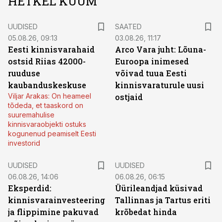
HETKEL KUUM
UUDISED
SAATED
05.08.26, 09:13
03.08.26, 11:17
Eesti kinnisvarahaid
Arco Vara juht: Lõuna-
ostsid Riias 42000-
Euroopa inimesed
ruuduse
võivad tuua Eesti
kaubanduskeskuse
kinnisvaraturule uusi
Viljar Arakas: On heameel
ostjaid
tõdeda, et taaskord on
suuremahulise
kinnisvaraobjekti ostuks
kogunenud peamiselt Eesti
investorid
UUDISED
UUDISED
06.08.26, 14:06
06.08.26, 06:15
Eksperdid:
Üürileandjad küsivad
kinnisvarainvesteering
Tallinnas ja Tartus eriti
ja flippimine pakuvad
krõbedat hinda