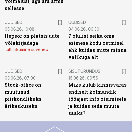
võimalusi, aga ära armu
sellesse
UUDISED
UUDISED
05.08.26, 10:08
04.08.26, 06:30
Hepsor on platsis uute
7 olulist seika oma
võlakirjadega
esimese kodu ostmisel
Lätti liikumine süveneb
ehk kuidas mitte minna
valikuga alt
ST
UUDISED
SISUTURUNDUS
03.08.26, 07:00
16.06.26, 09:56
Stock-office on
Miks kulub kinnisvaras
muutunud
endiselt kolmandik
piirkondlikuks
tööajast info otsimisele
ärikeskuseks
ja kuidas seda muuta
saaks?