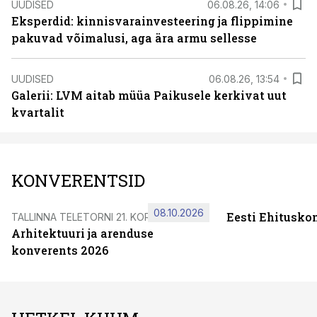
UUDISED
06.08.26, 14:06
Eksperdid: kinnisvarainvesteering ja flippimine
pakuvad võimalusi, aga ära armu sellesse
UUDISED
06.08.26, 13:54
Galerii: LVM aitab müüa Paikusele kerkivat uut
kvartalit
KONVERENTSID
08.10.2026
Eesti Ehitusko
TALLINNA TELETORNI 21. KORRUSEL
Arhitektuuri ja arenduse
konverents 2026