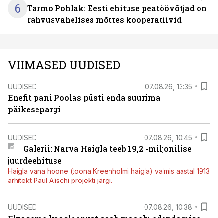
6
Tarmo Pohlak: Eesti ehituse peatöövõtjad on
rahvusvahelises mõttes kooperatiivid
VIIMASED UUDISED
UUDISED
07.08.26, 13:35
Enefit pani Poolas püsti enda suurima
päikesepargi
UUDISED
07.08.26, 10:45
Galerii: Narva Haigla teeb 19,2 -miljonilise
juurdeehituse
Haigla vana hoone (toona Kreenholmi haigla) valmis aastal 1913
arhitekt Paul Alischi projekti järgi.
UUDISED
07.08.26, 10:38