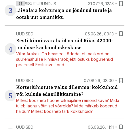
SISUTURUNDUS
31.07.26, 12:13
ST
3
Liivalaia kohtumaja on jõudnud turule ja
ootab uut omanikku
UUDISED
05.08.26, 09:13
Eesti kinnisvarahaid ostsid Riias 42000-
4
ruuduse kaubanduskeskuse
Viljar Arakas: On heameel tõdeda, et taaskord on
suuremahulise kinnisvaraobjekti ostuks kogunenud
peamiselt Eesti investorid
UUDISED
07.08.26, 08:00
Korteriühistute valus dilemma: kokkuhoid
5
või kulude edasilükkamine?
Millest koosneb hoone pikaajaline remondikava? Mida
tuleb laenu võtmisel võrrelda? Mida märkab kogenud
haldur? Millest koosneb tark kokkuhoid?
UUDISED
06.08.26, 11:11