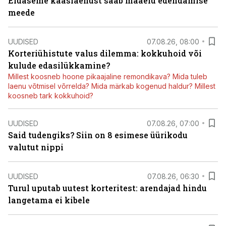
Eluaseme kaaslaenust saab maaelu edendamise
meede
UUDISED
07.08.26, 08:00
Korteriühistute valus dilemma: kokkuhoid või
kulude edasilükkamine?
Millest koosneb hoone pikaajaline remondikava? Mida tuleb
laenu võtmisel võrrelda? Mida märkab kogenud haldur? Millest
koosneb tark kokkuhoid?
UUDISED
07.08.26, 07:00
Said tudengiks? Siin on 8 esimese üürikodu
valutut nippi
UUDISED
07.08.26, 06:30
Turul uputab uutest korteritest: arendajad hindu
langetama ei kibele