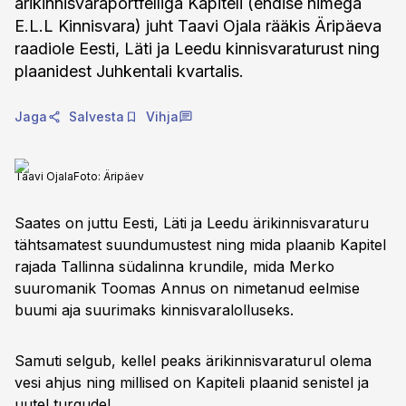
ärikinnisvaraportfelliga Kapiteli (endise nimega
E.L.L Kinnisvara) juht Taavi Ojala rääkis Äripäeva
raadiole Eesti, Läti ja Leedu kinnisvaraturust ning
plaanidest Juhkentali kvartalis.
Jaga
Salvesta
Vihja
Taavi Ojala
Foto:
Äripäev
Saates on juttu Eesti, Läti ja Leedu ärikinnisvaraturu
tähtsamatest suundumustest ning mida plaanib Kapitel
rajada Tallinna südalinna krundile, mida Merko
suuromanik Toomas Annus on nimetanud eelmise
buumi aja suurimaks kinnisvaralolluseks.
Samuti selgub, kellel peaks ärikinnisvaraturul olema
vesi ahjus ning millised on Kapiteli plaanid senistel ja
uutel turgudel.