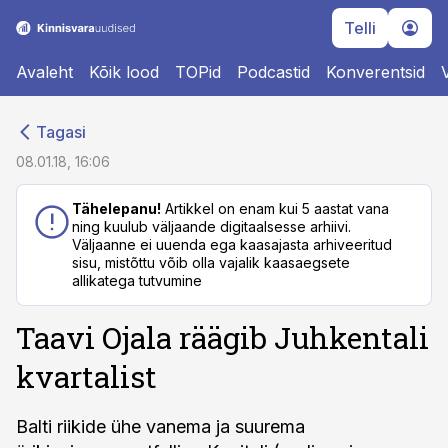
Telli
Avaleht
Kõik lood
TOPid
Podcastid
Konverentsid
cebook
cebook
Tagasi
Twitter)
Twitter)
08.01.18, 16:06
kedIn
kedIn
Tähelepanu!
Artikkel on enam kui 5 aastat vana
ning kuulub väljaande digitaalsesse arhiivi.
ail
ail
Väljaanne ei uuenda ega kaasajasta arhiveeritud
sisu, mistõttu võib olla vajalik kaasaegsete
k
k
allikatega tutvumine
Taavi Ojala räägib Juhkentali
kvartalist
Balti riikide ühe vanema ja suurema