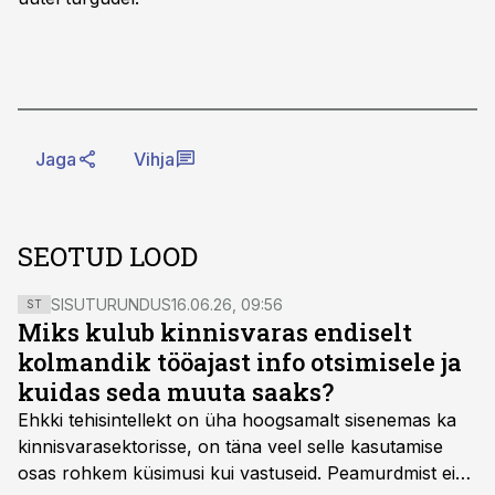
Jaga
Vihja
SEOTUD LOOD
SISUTURUNDUS
16.06.26, 09:56
ST
Miks kulub kinnisvaras endiselt
kolmandik tööajast info otsimisele ja
kuidas seda muuta saaks?
Ehkki tehisintellekt on üha hoogsamalt sisenemas ka
kinnisvarasektorisse, on täna veel selle kasutamise
osas rohkem küsimusi kui vastuseid. Peamurdmist ei