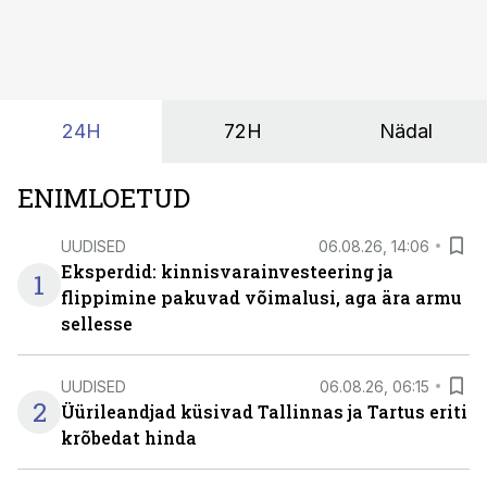
tekita niivõrd see, millist AI-lahendust kasutada, vaid
kas ettevõtte andmed on üldse sellisel kujul olemas, et
tehisintellekt neist midagi mõistlikku välja lugeda
suudaks.
24H
72H
Nädal
ENIMLOETUD
UUDISED
06.08.26, 14:06
Eksperdid: kinnisvarainvesteering ja
1
flippimine pakuvad võimalusi, aga ära armu
sellesse
UUDISED
06.08.26, 06:15
2
Üürileandjad küsivad Tallinnas ja Tartus eriti
krõbedat hinda